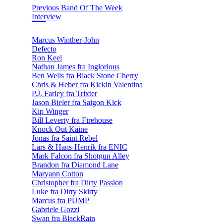
Previous Band Of The Week
Interview
Marcus Winther-John
Defecto
Ron Keel
Nathan James fra Inglorious
Ben Wells fra Black Stone Cherry
Chris & Heber fra Kickin Valentina
P.J. Farley fra Trixter
Jason Bieler fra Saigon Kick
Kip Winger
Bill Leverty fra Firehouse
Knock Out Kaine
Jonas fra Saint Rebel
Lars & Hans-Henrik fra ENIC
Mark Falcon fra Shotgun Alley
Brandon fra Diamond Lane
Maryann Cotton
Christopher fra Dirty Passion
Luke fra Dirty Skirty
Marcus fra PUMP
Gabriele Gozzi
Swan fra BlackRain