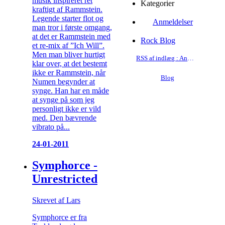
musik inspireret ret
Kategorier
kraftigt af Rammstein.
Legende starter flot og
Anmeldelser
man tror i første omgang,
at det er Rammstein med
Rock Blog
et re-mix af ”Ich Will”.
Men man bliver hurtigt
RSS af indlæg : Anmeldelser
klar over, at det bestemt
ikke er Rammstein, når
Blog
Numen begynder at
synge. Han har en måde
at synge på som jeg
personligt ikke er vild
med. Den bævrende
vibrato på...
24-01-2011
Symphorce -
Unrestricted
Skrevet af Lars
Symphorce er fra