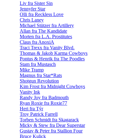
Liv fra Sister Sin
Jennyfer Star
Olli fra Reckless Love
Chris Laney
Michael Stützer fra Artillery
Allan fra The Kandidate
Morten fra L.A. Prostitutes
Claus fra AnoxiA
Traci Trexx fra Vanity Blvd.
Thomas & Jakob Karma Cowboys
Pontus & Henrik fra The Poodles
Stam fra Mustasch
Mike Tramp
Magnus fra Star*Rats
Shotgun Revolution
Kim Frost fra Midnight Cowboys
Vanity Ink
Randy Joy fra Badmouth
Ryan Roxie fra Roxie77
Heri fra Týr
Troy Patrick Farrell
Torben Schmidt fra Skagarack
Micky & Stew fra Dear Superstar
Gustav & Peter fra Stallion Four
Bruce Kulick