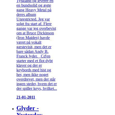
Tyskland og leverer en
en bundsolid og ægte
gang Heavy Metal på
deres album
Unrestricted. Jeg var
solgt fra start af. Flere
gange var jeg overbevist
om at Bruce Dickinson
(Iron Maiden) havde
været på vokalt
gæstevisit, men det er
bare sådan Andy B.
Franck lyder. Cd'en
starter med et flot dybt
klaver og der er
keybords med hist og
her, men ikke noget
overdrevet, men der står
ingen steder, hvem det er
der spiller keys, hvilket...
21-01-2011
Glyder -
Yesterday,