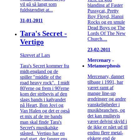
vil gå så langt som
blanding af Faster
fuldstændigt at...
Pussycat, Pretty
Boy Floyd, Hanoi
31-01-2011
Rocks og en smule
Dead Boys og The
Tara's Secret -
Lords Of The New
Church....
Vertigo
23-02-2011
Skrevet af Lars
Mercenary -
Metamorphosis
Tara's Secret kommer fra
midt-england og de
Mercenary, dannet
spiller "middle of the
tilbage i 1991, har
road heavy rock". I midt
været ramt af
80'erne og frem i 90'erne
mange line-up
kom der stribevis af den
ændringer og andre
slags bands i kølvandet
vanskeligheder i
på Heart, Bon Jovi og
musikbranchen, og
Van Halen og det er også
det kan muligvis
et mix af de tre bands
været delvist skyld i
man skal finde Tara's
de ikke er nået ud til
Secret's musikalske
endnu flere metal-
ståsted. Vertigo har en
elskere end de
god start, der fanger ens