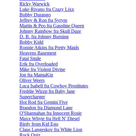
Ricky Warwick
Luke Rivano fra Crazy Lixx
Bobby Durango
Jeffrey & Ron fra Syrym
Martin & Peo fra Gasoline Queen
Johnny Rainbow fra Skull Daze
D. B. fra Johnny Burning
Bobby Kidd
Ronnie Atkins fra Pretty Maids
Heavens Basement
Fatal Smile
Erik fra Overloaded
Mike fra Violent Divine
Jon fra MamaKin
Oliver Weers
Luca Isabell fra Cowboy Prostitutes
Freddie Wizzp fra Baby Jane
Supercharger
Hot Rod fra Gemini Five
Brandon fra Diamond Lane
O'Shannahan fra Innocent Rosie
Maxx Whyte fra Hell N' Diesel
Birdy from Kid Ego
Claus Langeskov fra White Lion
Rock Quiz