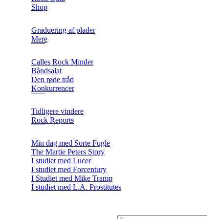
Shop
Graduering af plader
Mere
Calles Rock Minder
Båndsalat
Den røde tråd
Konkurrencer
Tidligere vindere
Rock Reports
Min dag med Sorte Fugle
The Martie Peters Story
I studiet med Lucer
I studiet med Forcentury
I Studiet med Mike Tramp
I studiet med L.A. Prostitutes