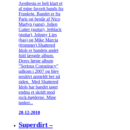
Aesthesia er helt klart et
af mine favorit bands fra
Frankrig. Bandet er fra
Paris og består af Nico
Marlyn (sang), Julien
Gatter (guitar), Jetblack
(guitar), Johnny Lips
(bas) og Mike Marcia
(trommer).Shattered
Idols er bandets andet
fuld længde album.
Deres første album
”Serious Conspiracy”
udkom i 2007 og blev
positivt anmeldt her på
siden. Med Shattered
Idols har bandet taget
endnu et skridt mod
rock-højderne. Mine
tanker...
28-12-2010
Superdirt –