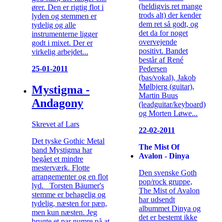
(heldigvis ret mange
ører. Den er rigtig flot i
trods alt) der kender
lyden og stemmen er
dem ret så godt, og
tydelig og alle
det da for noget
instrumenterne ligger
overvejende
godt i mixet. Der er
positivt. Bandet
virkelig arbejdet...
består af René
Pedersen
25-01-2011
(bas/vokal), Jakob
Mølbjerg (guitar),
Mystigma -
Martin Buus
Andagony
(leadguitar/keyboard)
og Morten Løwe...
Skrevet af Lars
22-02-2011
Det tyske Gothic Metal
The Mist Of
band Mystigma har
Avalon - Dinya
begået et mindre
mesterværk. Flotte
Den svenske Goth
arrangementer og en flot
pop/rock gruppe,
lyd. Torsten Bäumer's
The Mist of Avalon
stemme er behagelig og
har udsendt
tydelig, næsten for pæn,
albummet Dinya og
men kun næsten. Jeg
det er bestemt ikke
brugte et par numre på at