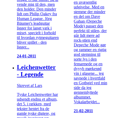
en uvæsentlig
vende mig til den, men
udgivelse. Med en
den holder. Den minder
stemme der minder
lidt om Philip Oakey fra
en del om Dave
Human League. Jörg
Gahan (Depeche
Bäumer's leadguitar
Mode) passer den
ligger for langt væk i
perfekt til stilen, der
mixet, specielt i forhold
går lidt mere ad
til hvordan rytmeguitaren
rock-stien end
bliver spillet - den
Depeche Mode gør
ligger...
og rammer en rigtig
god stemning til
24-01-2011
sorte lys i den
femarmede og en
Leichenwetter
dyyyb mørkerød
- Legende
vin i glasene... jeg
savnede i hvertfald
en Gothgirl ved min
Skrevet af Lars
side da jeg
gennemlyttede
Tyske Leichenwetter har
albummet.
udsendt endnu et album,
Vokalarbejdet...
det 5. i rækken, med
tekster hentet fra de
21-02-2011
gamle tyske digtere, og