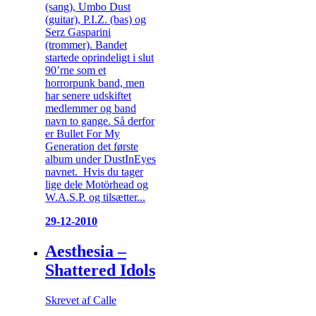
(sang), Umbo Dust
(guitar), P.I.Z. (bas) og
Serz Gasparini
(trommer). Bandet
startede oprindeligt i slut
90’rne som et
horrorpunk band, men
har senere udskiftet
medlemmer og band
navn to gange. Så derfor
er Bullet For My
Generation det første
album under DustInEyes
navnet. Hvis du tager
lige dele Motörhead og
W.A.S.P. og tilsætter...
29-12-2010
Aesthesia –
Shattered Idols
Skrevet af Calle