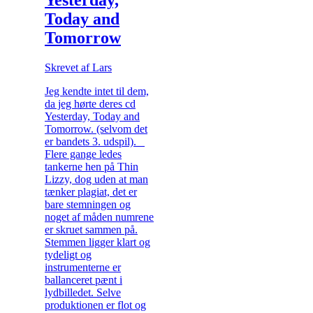
Today and
Tomorrow
Skrevet af Lars
Jeg kendte intet til dem,
da jeg hørte deres cd
Yesterday, Today and
Tomorrow. (selvom det
er bandets 3. udspil).
Flere gange ledes
tankerne hen på Thin
Lizzy, dog uden at man
tænker plagiat, det er
bare stemningen og
noget af måden numrene
er skruet sammen på.
Stemmen ligger klart og
tydeligt og
instrumenterne er
ballanceret pænt i
lydbilledet. Selve
produktionen er flot og