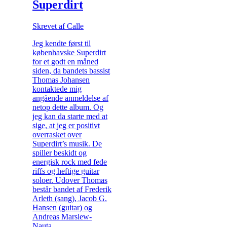
Superdirt
Skrevet af Calle
Jeg kendte først til
københavske Superdirt
for et godt en måned
siden, da bandets bassist
Thomas Johansen
kontaktede mig
angående anmeldelse af
netop dette album. Og
jeg kan da starte med at
sige, at jeg er positivt
overrasket over
Superdirt’s musik. De
spiller beskidt og
energisk rock med fede
riffs og heftige guitar
soloer. Udover Thomas
består bandet af Frederik
Arleth (sang), Jacob G.
Hansen (guitar) og
Andreas Marslew-
Nauta...