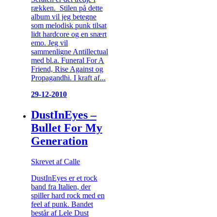
rækken. Stilen på dette
album vil jeg betegne
som melodisk punk tilsat
lidt hardcore og en snært
emo. Jeg vil
sammenligne Antillectual
med bl.a. Funeral For A
Friend, Rise Against og
Propagandhi. I kraft af...
29-12-2010
DustInEyes –
Bullet For My
Generation
Skrevet af Calle
DustInEyes er et rock
band fra Italien, der
spiller hard rock med en
feel af punk. Bandet
består af Lele Dust