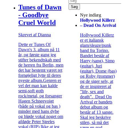
Tunes of Dawn
- Goodbye
Nye indlæg
Hollywood Killerz
Cruel World
– Dead On Arrival
Skrevet af Dianna
Hollywood Killerz
er et italiansk
Dette er Tunes Of
glam/sleaze/punk
Dawn's 3. album på 11
band fra Torino.
år, og første gang jeg
Bandet består af
stifter bekendtskab med
Harry (sang), Simo
de herren fra Berlin, men
(guitar), Juri
det har bestemt været ret
(guitar), Dome (bas)
fornøjeligt lytte til deres
og Roby (trommer)
nyeste album.Genren er
og de siger selv, at
vel det man kan kalde
de er inspireret af
semi-soft goth
”life, sex and
rock/metal, og forsanger
death”. Dead On
Hagen Schneevoigt
Arrival er bandets
(både på vokal og bas )
debut album og
minder med hans dybe
består af 13 sange.
og bløde vokal noget om
Skal jeg beskrive
afdøde Peter Steeles
stilen, så må det
vokal (RIP) Ikke at jeg
være en god