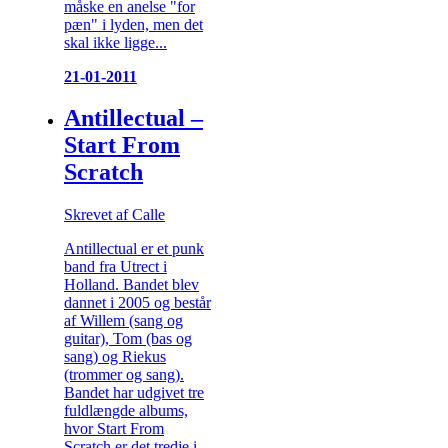
måske en anelse "for
pæn" i lyden, men det
skal ikke ligge...
21-01-2011
Antillectual –
Start From
Scratch
Skrevet af Calle
Antillectual er et punk
band fra Utrect i
Holland. Bandet blev
dannet i 2005 og består
af Willem (sang og
guitar), Tom (bas og
sang) og Riekus
(trommer og sang).
Bandet har udgivet tre
fuldlængde albums,
hvor Start From
Scratch er det tredje i