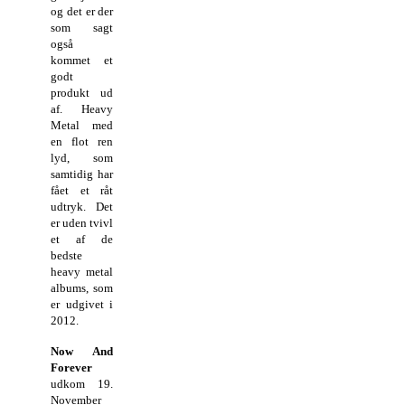
og det er der
som sagt
også
kommet et
godt
produkt ud
af. Heavy
Metal med
en flot ren
lyd, som
samtidig har
fået et råt
udtryk. Det
er uden tvivl
et af de
bedste
heavy metal
albums, som
er udgivet i
2012.
Now And
Forever
udkom 19.
November