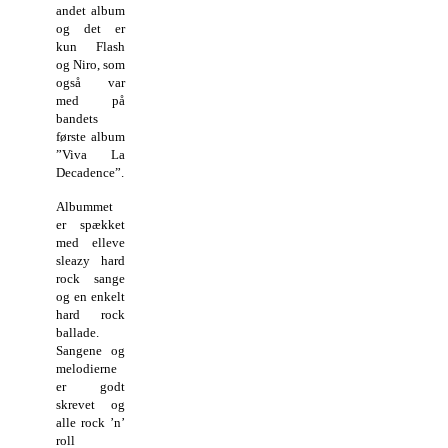
andet album
og det er
kun Flash
og Niro, som
også var
med på
bandets
første album
”Viva La
Decadence”.
Albummet
er spækket
med elleve
sleazy hard
rock sange
og en enkelt
hard rock
ballade.
Sangene og
melodierne
er godt
skrevet og
alle rock ’n’
roll