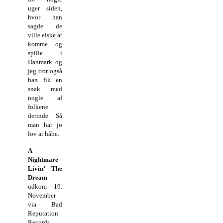
uger siden,
hvor han
sagde de
ville elske at
komme og
spille i
Danmark og
jeg tror også
han fik en
snak med
nogle af
folkene
derinde. Så
man har jo
lov at håbe.
A
Nightmare
Livin’ The
Dream
udkom 19.
November
via Bad
Reputation
Records.