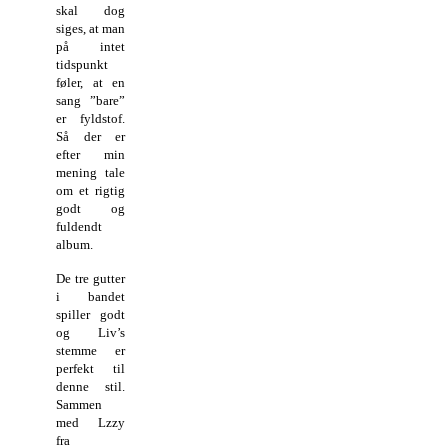
skal dog
siges, at man
på intet
tidspunkt
føler, at en
sang ”bare”
er fyldstof.
Så der er
efter min
mening tale
om et rigtig
godt og
fuldendt
album.
De tre gutter
i bandet
spiller godt
og Liv’s
stemme er
perfekt til
denne stil.
Sammen
med Lzzy
fra