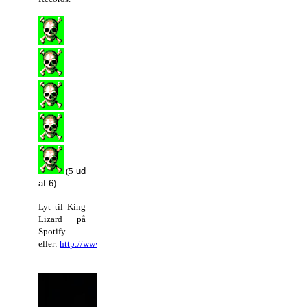
(5
ud
af 6)
Lyt til King
Lizard på
Spotify
e
ller:
http://www.kinglizard.co.uk/
_________________________________________________