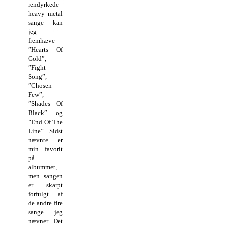
rendyrkede
heavy metal
sange kan
jeg
fremhæve
”Hearts Of
Gold”,
”Fight
Song”,
”Chosen
Few”,
”Shades Of
Black” og
”End Of The
Line”. Sidst
nævnte er
min favorit
på
albummet,
men sangen
er skarpt
forfulgt af
de andre fire
sange jeg
nævner. Det