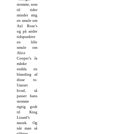
stemme, som
til tider
minder mig
en smule om
Axl Rose’s
og på andre
tidspunkter
en lille
smule om
Alice
Cooper’s. Ja
måske
endda en
blanding af
disse to.
Uanset
hvad, så
passer hans
stemme
rigtig godt
til King
Lizard’s
musik. Og
når man så
tilføjer