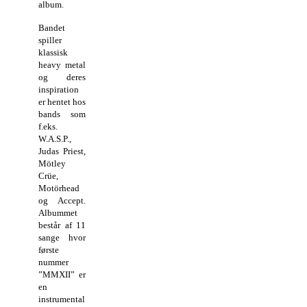
album.
Bandet
spiller
klassisk
heavy metal
og deres
inspiration
er hentet hos
bands som
f.eks.
W.A.S.P.,
Judas Priest,
Mötley
Crüe,
Motörhead
og Accept.
Albummet
består af 11
sange hvor
første
nummer
”MMXII” er
en
instrumental