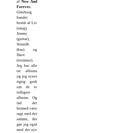
af
Now And
Forever.
Göteborg
bandet
består af Liv
(sang),
Jimmy
(guitar),
Strandh
(bas) og
Dave
(trommer).
Jeg har alle
tre albums
og jeg synes
rigtig godt
om de to
tidligere
albums. Og
lad det
hermed være
sagt med det
samme, det
gør jeg også
med det nye