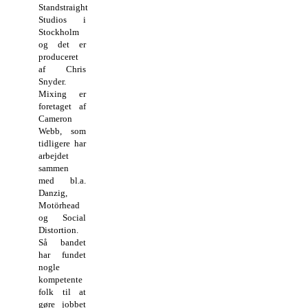
Standstraight
Studios i
Stockholm
og det er
produceret
af Chris
Snyder.
Mixing er
foretaget af
Cameron
Webb, som
tidligere har
arbejdet
sammen
med bl.a.
Danzig,
Motörhead
og Social
Distortion.
Så bandet
har fundet
nogle
kompetente
folk til at
gøre jobbet