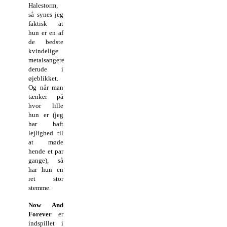
Halestorm,
så synes jeg
faktisk at
hun er en af
de bedste
kvindelige
metalsangere
derude i
øjeblikket.
Og når man
tænker på
hvor lille
hun er (jeg
har haft
lejlighed til
at møde
hende et par
gange), så
har hun en
ret stor
stemme.
Now And
Forever
er
indspillet i