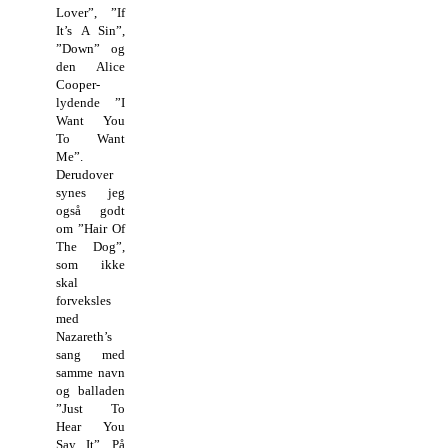
Lover”, ”If
It’s A Sin”,
”Down” og
den Alice
Cooper-
lydende ”I
Want You
To Want
Me”.
Derudover
synes jeg
også godt
om ”Hair Of
The Dog”,
som ikke
skal
forveksles
med
Nazareth’s
sang med
samme navn
og balladen
”Just To
Hear You
Say It”. På