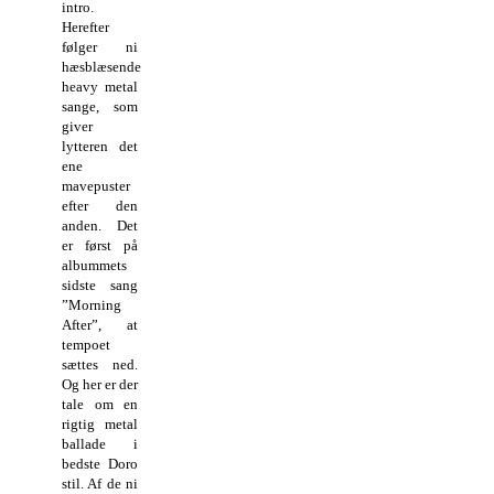
intro.
Herefter
følger ni
hæsblæsende
heavy metal
sange, som
giver
lytteren det
ene
mavepuster
efter den
anden. Det
er først på
albummets
sidste sang
”Morning
After”, at
tempoet
sættes ned.
Og her er der
tale om en
rigtig metal
ballade i
bedste Doro
stil. Af de ni