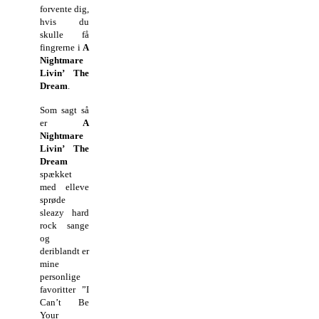
forvente dig,
hvis du
skulle få
fingrerne i
A
Nightmare
Livin’ The
Dream
.
Som sagt så
er
A
Nightmare
Livin’ The
Dream
spækket
med elleve
sprøde
sleazy hard
rock sange
og
deriblandt er
mine
personlige
favoritter ”I
Can’t Be
Your