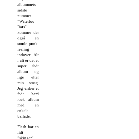
albummets
sidste
nummer
”Waterloo
Rats”
kommer der
også en
smule punk-
feeling
indover. Alt
i alt er det et
super fedt
album og
lige efter
min smag.
Jeg elsker et
fedt hard
rock album
med en
enkelt
ballade.
Flash har en
lidt
”skinger”