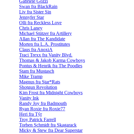
Gabriele Gozzi
Swan fra BlackRain
Liv fra Sister Sin
Jennyfer Star
Olli fra Reckless Love
Chris Laney
Michael Stützer fra Artillery
Allan fra The Kandidate
Morten fra L.A. Prostitutes
Claus fra AnoxiA
Traci Trexx fra Vanity Blvd.
Thomas & Jakob Karma Cowboys
Pontus & Henrik fra The Poodles
Stam fra Mustasch
Mike Tramp
Magnus fra Star*Rats
Shotgun Revolution
Kim Frost fra Midnight Cowboys
Vanity Ink
Randy Joy fra Badmouth
Ryan Roxie fra Roxie77
Heri fra Týr
Troy Patrick Farrell
Torben Schmidt fra Skagarack
Micky & Stew fra Dear Superstar