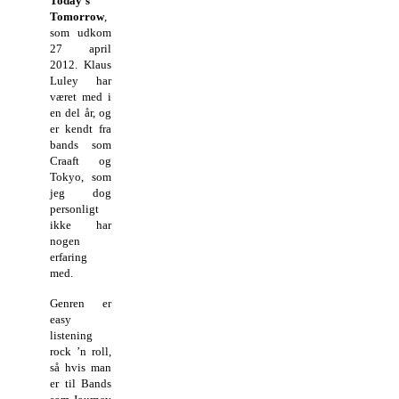
Today’s
Tomorrow
,
som udkom
27 april
2012. Klaus
Luley har
været med i
en del år, og
er kendt fra
bands som
Craaft og
Tokyo, som
jeg dog
personligt
ikke har
nogen
erfaring
med.
Genren er
easy
listening
rock ’n roll,
så hvis man
er til Bands