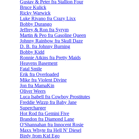
Gustav & Peter fra Stallion Four
Bruce Kulick
Ricky Warwick
Luke Rivano fra Crazy Lixx
Bobby Durango
Jeffrey & Ron fra Syrym
Martin & Peo fra Gasoline Queen
Johnny Rainbow fra Skull Daze
D. B. fra Johnny Burning
Bobby Kidd
Ronnie Atkins fra Pretty Maids
Heavens Basement
Fatal Smile
Erik fra Overloaded
Mike fra Violent Divine
Jon fra MamaKin
Oliver Weers
Luca Isabell fra Cowboy Prostitutes
Freddie Wizzp fra Baby Jane
Supercharger
Hot Rod fra Gemini Five
Brandon fra Diamond Lane
O'Shannahan fra Innocent Rosie
Maxx Whyte fra Hell N' Diesel
Birdy from Kid Ego