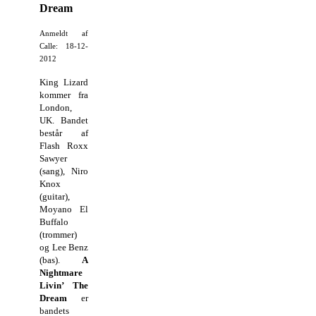
Dream
Anmeldt af
Calle: 18-12-
2012
King Lizard
kommer fra
London,
UK. Bandet
består af
Flash Roxx
Sawyer
(sang), Niro
Knox
(guitar),
Moyano El
Buffalo
(trommer)
og Lee Benz
(bas).
A
Nightmare
Livin’ The
Dream
er
bandets