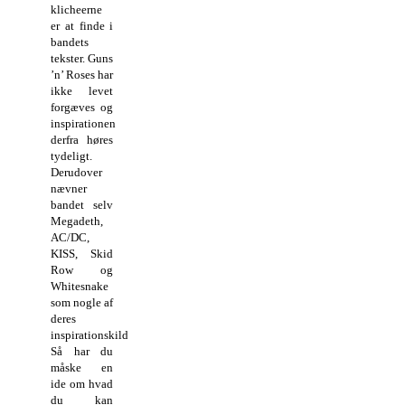
klicheerne
er at finde i
bandets
tekster. Guns
’n’ Roses har
ikke levet
forgæves og
inspirationen
derfra høres
tydeligt.
Derudover
nævner
bandet selv
Megadeth,
AC/DC,
KISS, Skid
Row og
Whitesnake
som nogle af
deres
inspirationskilder.
Så har du
måske en
ide om hvad
du kan