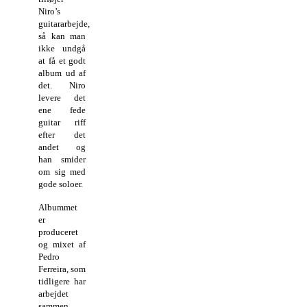
Niro’s
guitararbejde,
så kan man
ikke undgå
at få et godt
album ud af
det. Niro
levere det
ene fede
guitar riff
efter det
andet og
han smider
om sig med
gode soloer.
Albummet
er
produceret
og mixet af
Pedro
Ferreira, som
tidligere har
arbejdet
sammen