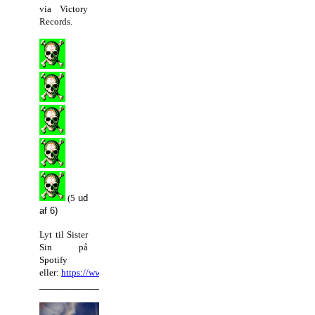
via Victory
Records.
(5
ud
af 6)
Lyt til Sister
Sin på
Spotify
eller:
https://www.facebook.com/SisterSin/
_________________________________________________