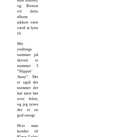
som Journey
og Boston
vil dette
album
sikkert være
værd at lytte
til.
Mit
yndlings
nummer på
skiven er
nummer 3
”Slippin’
Away”. Det
er også det
nummer der
har mest fart
over feltet,
og jeg synes
der er en
god energi.
Hvis man
kender til
Klaus Luley