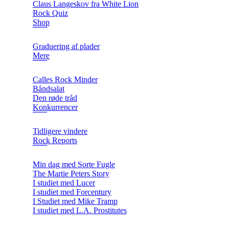
Claus Langeskov fra White Lion
Rock Quiz
Shop
Graduering af plader
Mere
Calles Rock Minder
Båndsalat
Den røde tråd
Konkurrencer
Tidligere vindere
Rock Reports
Min dag med Sorte Fugle
The Martie Peters Story
I studiet med Lucer
I studiet med Forcentury
I Studiet med Mike Tramp
I studiet med L.A. Prostitutes