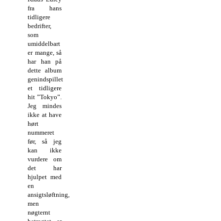
fra hans
tidligere
bedrifter,
som
umiddelbart
er mange, så
har han på
dette album
genindspillet
et tidligere
hit ”Tokyo”.
Jeg mindes
ikke at have
hørt
nummeret
før, så jeg
kan ikke
vurdere om
det har
hjulpet med
en
ansigtsløftning,
men
nøgternt