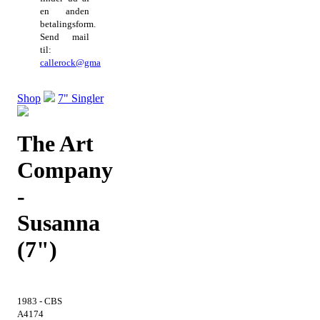
en anden
betalingsform.
Send mail
til:
callerock@gmail.com
Shop
7" Singler
The Art
Company
-
Susanna
(7")
1983 - CBS
A4174