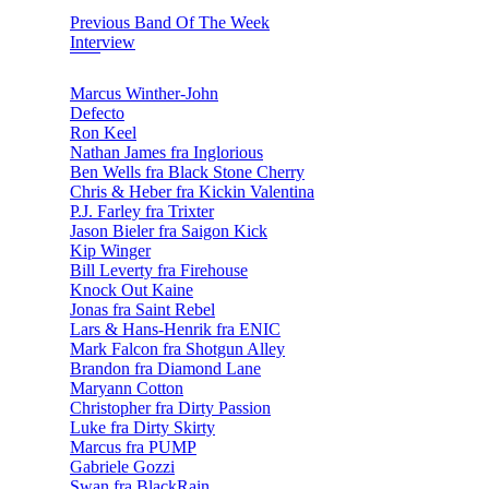
Previous Band Of The Week
Interview
Marcus Winther-John
Defecto
Ron Keel
Nathan James fra Inglorious
Ben Wells fra Black Stone Cherry
Chris & Heber fra Kickin Valentina
P.J. Farley fra Trixter
Jason Bieler fra Saigon Kick
Kip Winger
Bill Leverty fra Firehouse
Knock Out Kaine
Jonas fra Saint Rebel
Lars & Hans-Henrik fra ENIC
Mark Falcon fra Shotgun Alley
Brandon fra Diamond Lane
Maryann Cotton
Christopher fra Dirty Passion
Luke fra Dirty Skirty
Marcus fra PUMP
Gabriele Gozzi
Swan fra BlackRain