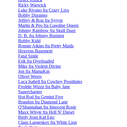
Ricky Warwick
Luke Rivano fra Crazy Lixx
Bobby Durango
Jeffrey & Ron fra Syrym
Martin & Peo fra Gasoline Queen
Johnny Rainbow fra Skull Daze
D. B. fra Johnny Burning
Bobby Kidd
Ronnie Atkins fra Pretty Maids
Heavens Basement
Fatal Smile
Erik fra Overloaded
Mike fra Violent Divine
Jon fra MamaKin
Oliver Weers
Luca Isabell fra Cowboy Prostitutes
Freddie Wizzp fra Baby Jane
Supercharger
Hot Rod fra Gemini Five
Brandon fra Diamond Lane
O'Shannahan fra Innocent Rosie
Maxx Whyte fra Hell N' Diesel
Birdy from Kid Ego
Claus Langeskov fra White Lion