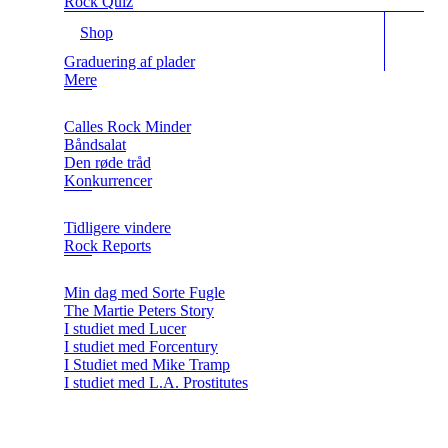
Rock Quiz
Shop
Graduering af plader
Mere
Calles Rock Minder
Båndsalat
Den røde tråd
Konkurrencer
Tidligere vindere
Rock Reports
Min dag med Sorte Fugle
The Martie Peters Story
I studiet med Lucer
I studiet med Forcentury
I Studiet med Mike Tramp
I studiet med L.A. Prostitutes