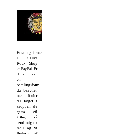
Betalingsformen
i Calles
Rock Shop
er PayPal. Er
dette ikke
en
betalingsform
du benytter,
men finder
du noget i
shoppen du
gerne vil
købe, så
send mig en
mail og vi
finder ud af