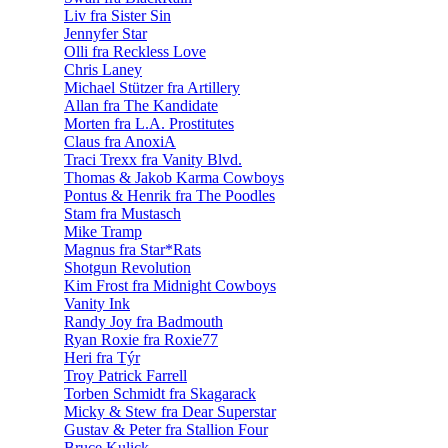
Liv fra Sister Sin
Jennyfer Star
Olli fra Reckless Love
Chris Laney
Michael Stützer fra Artillery
Allan fra The Kandidate
Morten fra L.A. Prostitutes
Claus fra AnoxiA
Traci Trexx fra Vanity Blvd.
Thomas & Jakob Karma Cowboys
Pontus & Henrik fra The Poodles
Stam fra Mustasch
Mike Tramp
Magnus fra Star*Rats
Shotgun Revolution
Kim Frost fra Midnight Cowboys
Vanity Ink
Randy Joy fra Badmouth
Ryan Roxie fra Roxie77
Heri fra Týr
Troy Patrick Farrell
Torben Schmidt fra Skagarack
Micky & Stew fra Dear Superstar
Gustav & Peter fra Stallion Four
Bruce Kulick