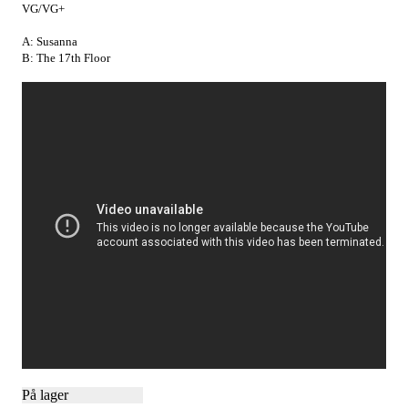
VG/VG+
A: Susanna
B: The 17th Floor
På lager