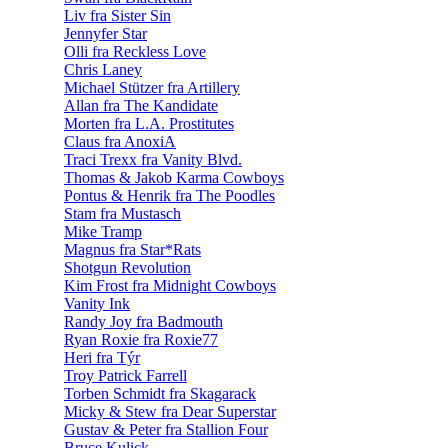
Liv fra Sister Sin
Jennyfer Star
Olli fra Reckless Love
Chris Laney
Michael Stützer fra Artillery
Allan fra The Kandidate
Morten fra L.A. Prostitutes
Claus fra AnoxiA
Traci Trexx fra Vanity Blvd.
Thomas & Jakob Karma Cowboys
Pontus & Henrik fra The Poodles
Stam fra Mustasch
Mike Tramp
Magnus fra Star*Rats
Shotgun Revolution
Kim Frost fra Midnight Cowboys
Vanity Ink
Randy Joy fra Badmouth
Ryan Roxie fra Roxie77
Heri fra Týr
Troy Patrick Farrell
Torben Schmidt fra Skagarack
Micky & Stew fra Dear Superstar
Gustav & Peter fra Stallion Four
Bruce Kulick