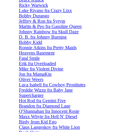
Ricky Warwick
Luke Rivano fra Crazy Lixx
Bobby Durango
Jeffrey & Ron fra Syrym
Martin & Peo fra Gasoline Queen
Johnny Rainbow fra Skull Daze
D. B. fra Johnny Burning
Bobby Kidd
Ronnie Atkins fra Pretty Maids
Heavens Basement
Fatal Smile
Erik fra Overloaded
Mike fra Violent Divine
Jon fra MamaKin
Oliver Weers
Luca Isabell fra Cowboy Prostitutes
Freddie Wizzp fra Baby Jane
Supercharger
Hot Rod fra Gemini Five
Brandon fra Diamond Lane
O'Shannahan fra Innocent Rosie
Maxx Whyte fra Hell N' Diesel
Birdy from Kid Ego
Claus Langeskov fra White Lion