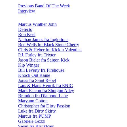
Previous Band Of The Week
Interview
Marcus Winther-John
Defecto
Ron Keel
Nathan James fra Inglorious
Ben Wells fra Black Stone Cherry
Chris & Heber fra Kickin Valentina
P.J. Farley fra Trixter
Jason Bieler fra Saigon Kick
Kip Winger
Bill Leverty fra Firehouse
Knock Out Kaine
Jonas fra Saint Rebel
Lars & Hans-Henrik fra ENIC
Mark Falcon fra Shotgun Alley
Brandon fra Diamond Lane
Maryann Cotton
Christopher fra Dirty Passion
Luke fra Dirty Skirty
Marcus fra PUMP
Gabriele Gozzi
Swan fra BlackRain