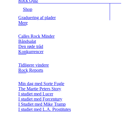
Rock Quiz
Shop
Graduering af plader
Mere
Calles Rock Minder
Båndsalat
Den røde tråd
Konkurrencer
Tidligere vindere
Rock Reports
Min dag med Sorte Fugle
The Martie Peters Story
I studiet med Lucer
I studiet med Forcentury
I Studiet med Mike Tramp
I studiet med L.A. Prostitutes