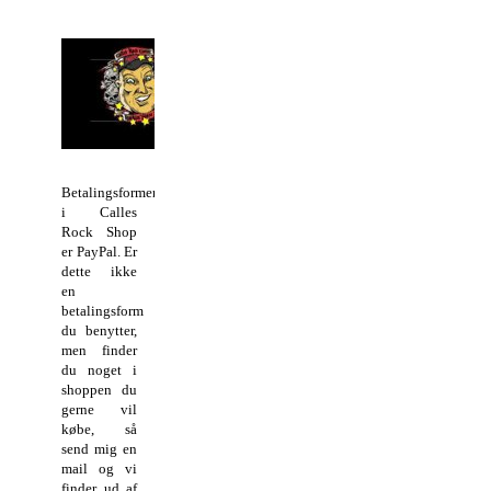
Betalingsformen
i Calles
Rock Shop
er PayPal. Er
dette ikke
en
betalingsform
du benytter,
men finder
du noget i
shoppen du
gerne vil
købe, så
send mig en
mail og vi
finder ud af