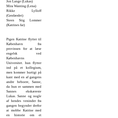
Jon Lange (Lukas)
Mira Wanting (Lena)
Rikke Lylloff
(Genfærdet)
Steen Stig Lommer
(Katrines far)
Pigen Katrine flytter til
København fra
provinsen for at læse
engelsk ved
Københavns
Universitet. hun flytter
ind på et kollegium,
men kommer hurtigt på
kant med en af gangens
andre beboere, Sanne,
da hun er sammen med
Sannes ekskæreste
Lukas. Sanne og nogle
af hendes veninder fra
gangen begynder derfor
at mobbe Katrine med
en historie om et