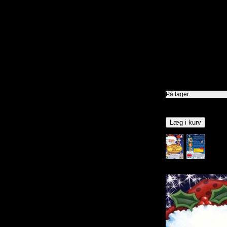
Den Magiske Ju
Nordisk Film
2004
Dansk tale
2 x 24 min
På lager
10,00
DKK
Læg i kurv