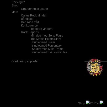
Rock Quiz
Shop
Graduering af plader
Mere
Calles Rock Minder
Båndsalat
Den røde tråd
Konkurrencer
Tidligere vindere
Rock Reports
Min dag med Sorte Fugle
The Martie Peters Story
I studiet med Lucer
I studiet med Forcentury
I Studiet med Mike Tramp
I studiet med L.A. Prostitutes
Graduering af plader
Betalingsformen i C
benytter, men finder
finder ud af en anden
Shop
DVD'er