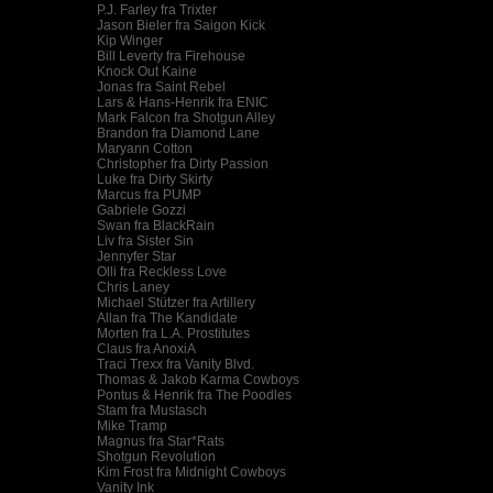
P.J. Farley fra Trixter
Jason Bieler fra Saigon Kick
Kip Winger
Bill Leverty fra Firehouse
Knock Out Kaine
Jonas fra Saint Rebel
Lars & Hans-Henrik fra ENIC
Mark Falcon fra Shotgun Alley
Brandon fra Diamond Lane
Maryann Cotton
Christopher fra Dirty Passion
Luke fra Dirty Skirty
Marcus fra PUMP
Gabriele Gozzi
Swan fra BlackRain
Liv fra Sister Sin
Jennyfer Star
Olli fra Reckless Love
Chris Laney
Michael Stützer fra Artillery
Allan fra The Kandidate
Morten fra L.A. Prostitutes
Claus fra AnoxiA
Traci Trexx fra Vanity Blvd.
Thomas & Jakob Karma Cowboys
Pontus & Henrik fra The Poodles
Stam fra Mustasch
Mike Tramp
Magnus fra Star*Rats
Shotgun Revolution
Kim Frost fra Midnight Cowboys
Vanity Ink