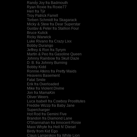
Randy Joy fra Badmouth
Ryan Roxie fra Roxie77
Heri fra Týr
Troy Patrick Farrell
Torben Schmidt fra Skagarack
Micky & Stew fra Dear Superstar
Gustav & Peter fra Stallion Four
Bruce Kulick
Ricky Warwick
Luke Rivano fra Crazy Lixx
Bobby Durango
Jeffrey & Ron fra Syrym
Martin & Peo fra Gasoline Queen
Johnny Rainbow fra Skull Daze
D. B. fra Johnny Burning
Bobby Kidd
Ronnie Atkins fra Pretty Maids
Heavens Basement
Fatal Smile
Erik fra Overloaded
Mike fra Violent Divine
Jon fra MamaKin
Oliver Weers
Luca Isabell fra Cowboy Prostitutes
Freddie Wizzp fra Baby Jane
Supercharger
Hot Rod fra Gemini Five
Brandon fra Diamond Lane
O'Shannahan fra Innocent Rosie
Maxx Whyte fra Hell N' Diesel
Birdy from Kid Ego
Claus Langeskov fra White Lion