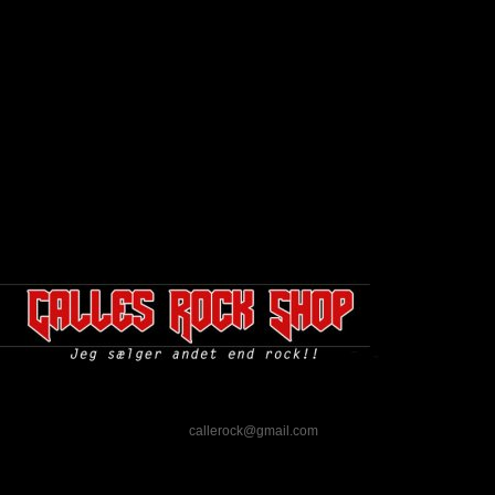
alles Rock Shop er PayPal. Er dette ikke en betalingsform du
 du noget i shoppen du gerne vil købe, så send mig en mail og vi
 betalingsform. Send mail til:
callerock@gmail.com