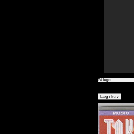
På lager
15,00
DKK
Læg i kurv