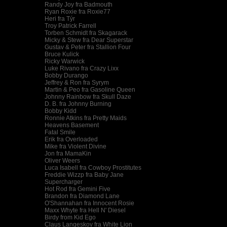
Randy Joy fra Badmouth
Ryan Roxie fra Roxie77
Heri fra Týr
Troy Patrick Farrell
Torben Schmidt fra Skagarack
Micky & Stew fra Dear Superstar
Gustav & Peter fra Stallion Four
Bruce Kulick
Ricky Warwick
Luke Rivano fra Crazy Lixx
Bobby Durango
Jeffrey & Ron fra Syrym
Martin & Peo fra Gasoline Queen
Johnny Rainbow fra Skull Daze
D. B. fra Johnny Burning
Bobby Kidd
Ronnie Atkins fra Pretty Maids
Heavens Basement
Fatal Smile
Erik fra Overloaded
Mike fra Violent Divine
Jon fra MamaKin
Oliver Weers
Luca Isabell fra Cowboy Prostitutes
Freddie Wizzp fra Baby Jane
Supercharger
Hot Rod fra Gemini Five
Brandon fra Diamond Lane
O'Shannahan fra Innocent Rosie
Maxx Whyte fra Hell N' Diesel
Birdy from Kid Ego
Claus Langeskov fra White Lion