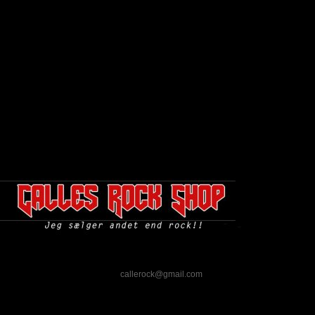
alles Rock Shop er PayPal. Er dette ikke en betalingsform du
 du noget i shoppen du gerne vil købe, så send mig en mail og vi
 betalingsform. Send mail til:
callerock@gmail.com