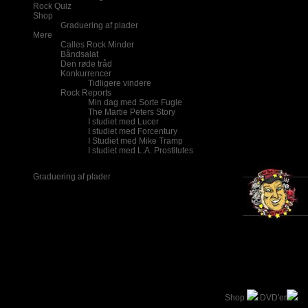
Rock Quiz
Shop
Graduering af plader
Mere
Calles Rock Minder
Båndsalat
Den røde tråd
Konkurrencer
Tidligere vindere
Rock Reports
Min dag med Sorte Fugle
The Martie Peters Story
I studiet med Lucer
I studiet med Forcentury
I Studiet med Mike Tramp
I studiet med L.A. Prostitutes
Graduering af plader
Betalingsformen i C
benytter, men finder
finder ud af en anden
Shop
DVD'er