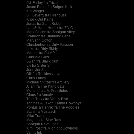
P.J. Farley fra Trixter
Jason Bieler fra Saigon Kick
Kip Winger
Bill Leverty fra Firehouse
Knock Out Kaine
Jonas fra Saint Rebel
Lars & Hans-Henrik fra ENIC
Mark Falcon fra Shotgun Alley
Brandon fra Diamond Lane
Maryann Cotton
Christopher fra Dirty Passion
Luke fra Dirty Skirty
Marcus fra PUMP
Gabriele Gozzi
Swan fra BlackRain
Liv fra Sister Sin
Jennyfer Star
Olli fra Reckless Love
Chris Laney
Michael Stützer fra Artillery
Allan fra The Kandidate
Morten fra L.A. Prostitutes
Claus fra AnoxiA
Traci Trexx fra Vanity Blvd.
Thomas & Jakob Karma Cowboys
Pontus & Henrik fra The Poodles
Stam fra Mustasch
Mike Tramp
Magnus fra Star*Rats
Shotgun Revolution
Kim Frost fra Midnight Cowboys
Vanity Ink