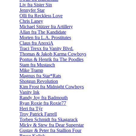
Liv fra Sister Sin
Jennyfer Star
Olli fra Reckless Love
Chris Laney
Michael Stützer fra Artillery
Allan fra The Kandidate
Morten fra L.A. Prostitutes
Claus fra AnoxiA
Traci Trexx fra Vanity Blvd.
Thomas & Jakob Karma Cowboys
Pontus & Henrik fra The Poodles
Stam fra Mustasch
Mike Tramp
Magnus fra Star*Rats
Shotgun Revolution
Kim Frost fra Midnight Cowboys
Vanity Ink
Randy Joy fra Badmouth
Ryan Roxie fra Roxie77
Heri fra Týr
Troy Patrick Farrell
Torben Schmidt fra Skagarack
Micky & Stew fra Dear Superstar
Gustav & Peter fra Stallion Four
Bruce Kulick