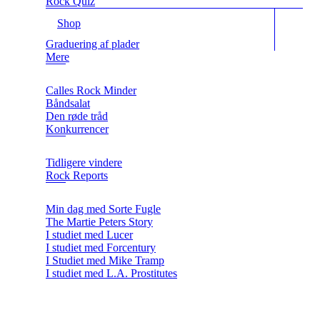
Rock Quiz
Shop
Graduering af plader
Mere
Calles Rock Minder
Båndsalat
Den røde tråd
Konkurrencer
Tidligere vindere
Rock Reports
Min dag med Sorte Fugle
The Martie Peters Story
I studiet med Lucer
I studiet med Forcentury
I Studiet med Mike Tramp
I studiet med L.A. Prostitutes