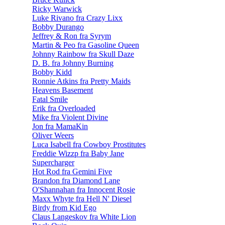
Ricky Warwick
Luke Rivano fra Crazy Lixx
Bobby Durango
Jeffrey & Ron fra Syrym
Martin & Peo fra Gasoline Queen
Johnny Rainbow fra Skull Daze
D. B. fra Johnny Burning
Bobby Kidd
Ronnie Atkins fra Pretty Maids
Heavens Basement
Fatal Smile
Erik fra Overloaded
Mike fra Violent Divine
Jon fra MamaKin
Oliver Weers
Luca Isabell fra Cowboy Prostitutes
Freddie Wizzp fra Baby Jane
Supercharger
Hot Rod fra Gemini Five
Brandon fra Diamond Lane
O'Shannahan fra Innocent Rosie
Maxx Whyte fra Hell N' Diesel
Birdy from Kid Ego
Claus Langeskov fra White Lion