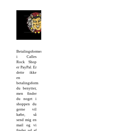
Betalingsformen
i Calles
Rock Shop
er PayPal. Er
dette ikke
en
betalingsform
du benytter,
men finder
du noget i
shoppen du
gerne vil
købe, så
send mig en
mail og vi
finder ud af