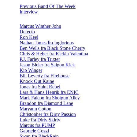
Previous Band Of The Week
Interview
Marcus Winther-John
Defecto
Ron Keel
Nathan James fra Inglorious
Ben Wells fra Black Stone Cherry
Chris & Heber fra Kickin Valentina
P.J. Farley fra Trixter
Jason Bieler fra Saigon Kick
Kip Winger
Bill Leverty fra Firehouse
Knock Out Kaine
Jonas fra Saint Rebel
Lars & Hans-Henrik fra ENIC
Mark Falcon fra Shotgun Alley
Brandon fra Diamond Lane
Maryann Cotton
Christopher fra Dirty Passion
Luke fra Dirty Skirty
Marcus fra PUMP
Gabriele Gozzi
Swan fra BlackRain