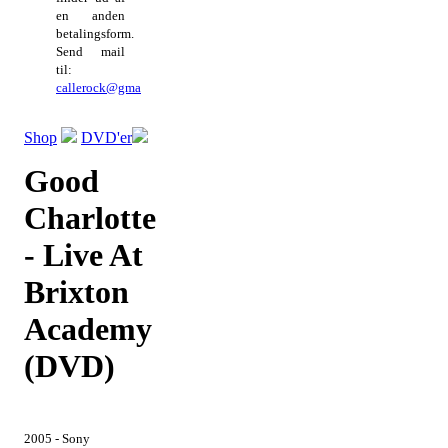
en anden
betalingsform.
Send mail
til:
callerock@gmail.com
Shop
DVD'er
Good
Charlotte
- Live At
Brixton
Academy
(DVD)
2005 - Sony