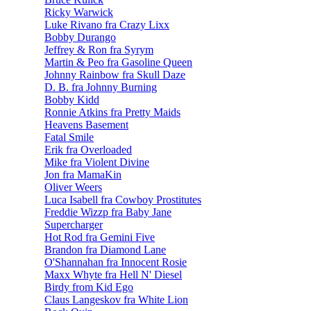
Ricky Warwick
Luke Rivano fra Crazy Lixx
Bobby Durango
Jeffrey & Ron fra Syrym
Martin & Peo fra Gasoline Queen
Johnny Rainbow fra Skull Daze
D. B. fra Johnny Burning
Bobby Kidd
Ronnie Atkins fra Pretty Maids
Heavens Basement
Fatal Smile
Erik fra Overloaded
Mike fra Violent Divine
Jon fra MamaKin
Oliver Weers
Luca Isabell fra Cowboy Prostitutes
Freddie Wizzp fra Baby Jane
Supercharger
Hot Rod fra Gemini Five
Brandon fra Diamond Lane
O'Shannahan fra Innocent Rosie
Maxx Whyte fra Hell N' Diesel
Birdy from Kid Ego
Claus Langeskov fra White Lion