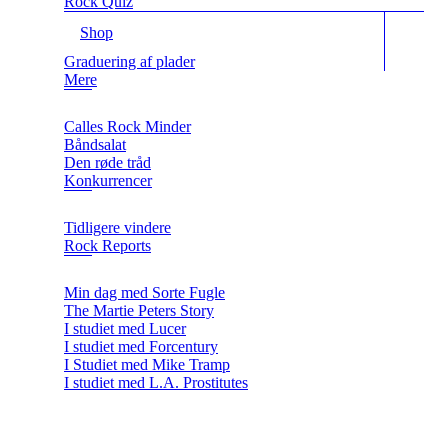
Rock Quiz
Shop
Graduering af plader
Mere
Calles Rock Minder
Båndsalat
Den røde tråd
Konkurrencer
Tidligere vindere
Rock Reports
Min dag med Sorte Fugle
The Martie Peters Story
I studiet med Lucer
I studiet med Forcentury
I Studiet med Mike Tramp
I studiet med L.A. Prostitutes