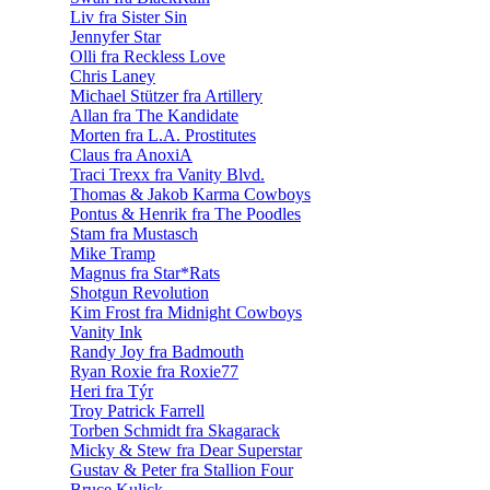
Liv fra Sister Sin
Jennyfer Star
Olli fra Reckless Love
Chris Laney
Michael Stützer fra Artillery
Allan fra The Kandidate
Morten fra L.A. Prostitutes
Claus fra AnoxiA
Traci Trexx fra Vanity Blvd.
Thomas & Jakob Karma Cowboys
Pontus & Henrik fra The Poodles
Stam fra Mustasch
Mike Tramp
Magnus fra Star*Rats
Shotgun Revolution
Kim Frost fra Midnight Cowboys
Vanity Ink
Randy Joy fra Badmouth
Ryan Roxie fra Roxie77
Heri fra Týr
Troy Patrick Farrell
Torben Schmidt fra Skagarack
Micky & Stew fra Dear Superstar
Gustav & Peter fra Stallion Four
Bruce Kulick