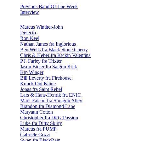
Previous Band Of The Week
Interview
Marcus Winther-John
Defecto
Ron Keel
Nathan James fra Inglorious
Ben Wells fra Black Stone Cherry
Chris & Heber fra Kickin Valentina
P.J. Farley fra Trixter
Jason Bieler fra Saigon Kick
Kip Winger
Bill Leverty fra Firehouse
Knock Out Kaine
Jonas fra Saint Rebel
Lars & Hans-Henrik fra ENIC
Mark Falcon fra Shotgun Alley
Brandon fra Diamond Lane
Maryann Cotton
Christopher fra Dirty Passion
Luke fra Dirty Skirty
Marcus fra PUMP
Gabriele Gozzi
Swan fra BlackRain