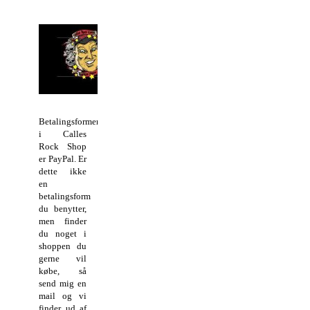
Betalingsformen
i Calles
Rock Shop
er PayPal. Er
dette ikke
en
betalingsform
du benytter,
men finder
du noget i
shoppen du
gerne vil
købe, så
send mig en
mail og vi
finder ud af