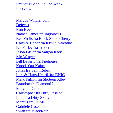
Previous Band Of The Week
Interview
Marcus Winther-John
Defecto
Ron Keel
Nathan James fra Inglorious
Ben Wells fra Black Stone Cherry
Chris & Heber fra Kickin Valentina
P.J. Farley fra Trixter
Jason Bieler fra Saigon Kick
Kip Winger
Bill Leverty fra Firehouse
Knock Out Kaine
Jonas fra Saint Rebel
Lars & Hans-Henrik fra ENIC
Mark Falcon fra Shotgun Alley
Brandon fra Diamond Lane
Maryann Cotton
Christopher fra Dirty Passion
Luke fra Dirty Skirty
Marcus fra PUMP
Gabriele Gozzi
Swan fra BlackRain