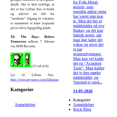
for Folk-Metal-
skuffe. Det er helt tydeligt, at
genren, som
det er her Lillian Axe er bedst
egentlig aldrig rigtig
og udover en lidt for
har været min kop
”moderne” tilgang til vokalen,
te. Men det her er
er nummeret et klart lyspunkt
middelalder på nye
på en ellers ligegyldig plade.
flasker, og det kan
faktisk noget, når
XI: The Days Before
man lige lader det
Tomorrow
udkom 7. februar
vokse og giver det
via AFM-Records
et par
gennemlytninger.
Man kan vel kalde
det en “Acquired
(1½ ud af 6)
Taste”. Man kalder
det jo den mørke
Lyt til Lillian Axe:
middelalder, og
http://www.myspace.com/lillianaxe
Vansind er også...
Kategorier
13-05-2026
Kategorier
Anmeldelser
Anmeldelser
Rock Blog