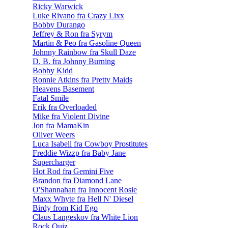
Ricky Warwick
Luke Rivano fra Crazy Lixx
Bobby Durango
Jeffrey & Ron fra Syrym
Martin & Peo fra Gasoline Queen
Johnny Rainbow fra Skull Daze
D. B. fra Johnny Burning
Bobby Kidd
Ronnie Atkins fra Pretty Maids
Heavens Basement
Fatal Smile
Erik fra Overloaded
Mike fra Violent Divine
Jon fra MamaKin
Oliver Weers
Luca Isabell fra Cowboy Prostitutes
Freddie Wizzp fra Baby Jane
Supercharger
Hot Rod fra Gemini Five
Brandon fra Diamond Lane
O'Shannahan fra Innocent Rosie
Maxx Whyte fra Hell N' Diesel
Birdy from Kid Ego
Claus Langeskov fra White Lion
Rock Quiz