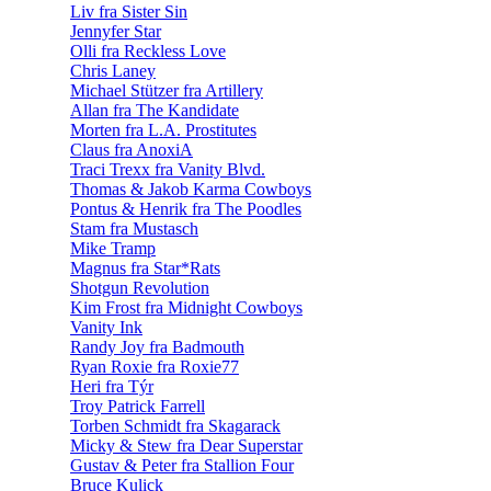
Liv fra Sister Sin
Jennyfer Star
Olli fra Reckless Love
Chris Laney
Michael Stützer fra Artillery
Allan fra The Kandidate
Morten fra L.A. Prostitutes
Claus fra AnoxiA
Traci Trexx fra Vanity Blvd.
Thomas & Jakob Karma Cowboys
Pontus & Henrik fra The Poodles
Stam fra Mustasch
Mike Tramp
Magnus fra Star*Rats
Shotgun Revolution
Kim Frost fra Midnight Cowboys
Vanity Ink
Randy Joy fra Badmouth
Ryan Roxie fra Roxie77
Heri fra Týr
Troy Patrick Farrell
Torben Schmidt fra Skagarack
Micky & Stew fra Dear Superstar
Gustav & Peter fra Stallion Four
Bruce Kulick