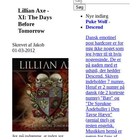
Lillian Axe -
Nye indlæg
XI: The Days
Puke Wolf -
Before
Descend
Tomorrow
Dansk emotinel
post hardcore er for
Skrevet af Jakob
mig ikke noget,som
01-03-2012
jeg lytter til tit hvis
nogensinde. De er
på gaden med et
udspil, der hedder
Descend. Skiven
indeholder 7 numre.
Heraf er 2 numre på
dansk (de 2 korteste
numre) "Bær" og
"De Sprukne
Åndehuller i Den
Tavse Hævn"
(genial titel) og
resten engelsk.
Musikken herpå er
Jeg må indrømme, at inden jeg
netop for fans af