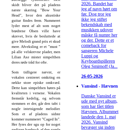
2026. Bandet har
skidt bliver det på pladens
jeg af navn hørt om
næste skæring ”Bow Your
før. Dog tror jeg
Head”, hvor den akustiske
ikke jeg stiftet
guitar findes frem. Nummeret
bekendskab med
lyder mest af alt som noget
musikken udover
brødrene Olsen ville have
måske få numre her
skrevet, hvis de besluttede at
og der. Dette er et
give Melodi grand prix et skud
comeback for
mere. Afveksling er et ”must ”
sangeren Michele
på alle velskrevne plader, men
Luppi og
Lilian Axe mister simpelthen
Keyboardspilleren
deres røde tråd
for ofte.
Oleg Smirnoff (Ja...
Som tidligere nævnt, er
26-05-2026
vokalen centreret omkring en
række store episke omkvæd.
Vansind - Hævnen
Dette kan simpelthen høres på
kvaliteten i versene. Vokalen
Danske Vansind er
fremstår kedelig, og selvom
ude med nyt album,
stemmen er der, går den tabt i
som har fået titlen
nogle intetsigende melodier.
Hævnen. Albummet
Som et af pladens sidste
landede den 1. maj
kommer nummeret ”Caged In”.
2026. Vansind
Her fyres der sgu op for noget
bevæger sig inden
gedigen hardrock af den gamle