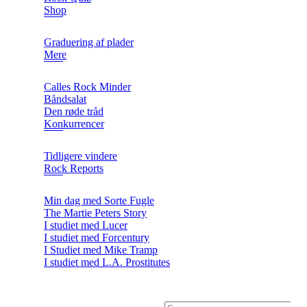
Shop
Graduering af plader
Mere
Calles Rock Minder
Båndsalat
Den røde tråd
Konkurrencer
Tidligere vindere
Rock Reports
Min dag med Sorte Fugle
The Martie Peters Story
I studiet med Lucer
I studiet med Forcentury
I Studiet med Mike Tramp
I studiet med L.A. Prostitutes