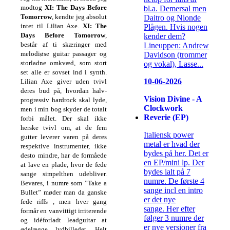
modtog
XI: The Days Before
bl.a. Demersal men
Tomorrow
, kendte jeg absolut
Daitro og Nionde
intet til Lilian Axe.
XI: The
Plågen. Hvis nogen
Days Before Tomorrow
,
kender dem?
består af ti skæringer med
Lineuppen: Andrew
melodiøse guitar passager og
Davidson (trommer
storladne omkvæd, som stort
og vokal), Lasse...
set alle er sovset ind i synth.
10-06-2026
Lilian Axe giver uden tvivl
deres bud på, hvordan halv-
Vision Divine - A
progressiv hardrock skal lyde,
Clockwork
men i min bog skyder de totalt
Reverie (EP)
forbi målet. Der skal ikke
herske tvivl om, at de fem
Italiensk power
gutter leverer varen på deres
metal er hvad der
respektive instrumenter, ikke
bydes på her. Det er
desto mindre, har de formåede
en EP/mini lp. Der
at lave en plade, hvor de fede
bydes ialt på 7
sange simpelthen udebliver.
numre. De første 4
Bevares, i numre som ”Take a
sange incl en intro
Bullet” møder man da ganske
er det nye
fede riffs , men hver gang
sange. Her efter
formår en vanvittigt irriterende
følger 3 numre der
og idéforladt leadguitar at
er nye versioner fra
ødelægge lydbilledet. Helt