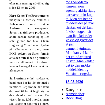
for Folk-Metal-
efter min mening udviklet sig
genren, som
siden EP’en fra 2009.
egentlig aldrig rigtig
har været min kop
Here Come The Prostitutes
er
te. Men det her er
indspillet i Medley Studios i
middelalder på nye
København med Søren
flasker, og det kan
Andersen bag knapperne.
faktisk noget, når
Søren har tidligere produceret
man lige lader det
andre danske bands og spiller
vokse og giver det
selv guitar for bl.a. Glenn
et par
Hughes og Mike Tramp. Lyden
gennemlytninger.
på albummet er pæn, men
Man kan vel kalde
IKKE poleret og Søren formår
det en “Acquired
at få den rette råhed og attitude
Taste”. Man kalder
indover albummet. Derudover
det jo den mørke
leverer han også keys på et par
middelalder, og
af sangene.
Vansind er også...
St. Prostitute er helt sikkert et
13-05-2026
band man bør holde øje med i
fremtiden. Jeg tror de har hvad
Kategorier
der skal til for at begå sig på
Anmeldelser
den danske rock scene. De
Rock Blog
viser i hvert fald hvordan man
skal skære et godt rock album.