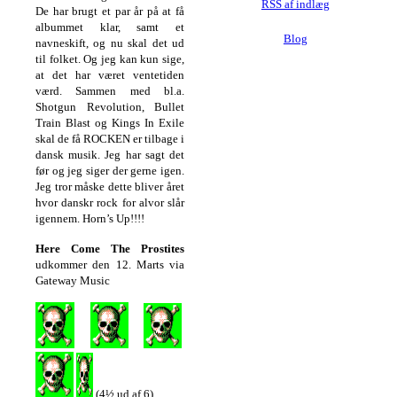
RSS af indlæg
De har brugt et par år på at få
albummet klar, samt et
Blog
navneskift, og nu skal det ud
til folket. Og jeg kan kun sige,
at det har været ventetiden
værd. Sammen med bl.a.
Shotgun Revolution, Bullet
Train Blast og Kings In Exile
skal de få ROCKEN er tilbage i
dansk musik. Jeg har sagt det
før og jeg siger der gerne igen.
Jeg tror måske dette bliver året
hvor danskr rock for alvor slår
igennem. Horn’s Up!!!!
Here Come The Prostites
udkommer den 12. Marts via
Gateway Music
(4½ ud af 6)