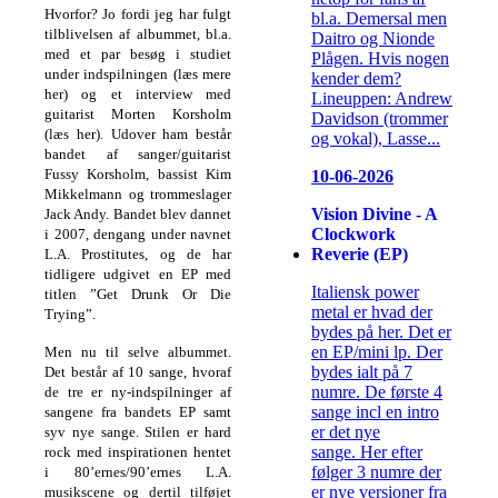
Hvorfor? Jo fordi jeg har fulgt
bl.a. Demersal men
tilblivelsen af albummet, bl.a.
Daitro og Nionde
med et par besøg i studiet
Plågen. Hvis nogen
under indspilningen (læs mere
kender dem?
her) og et interview med
Lineuppen: Andrew
guitarist Morten Korsholm
Davidson (trommer
(læs her). Udover ham består
og vokal), Lasse...
bandet af sanger/guitarist
Fussy Korsholm, bassist Kim
10-06-2026
Mikkelmann og trommeslager
Vision Divine - A
Jack Andy. Bandet blev dannet
Clockwork
i 2007, dengang under navnet
Reverie (EP)
L.A. Prostitutes, og de har
tidligere udgivet en EP med
Italiensk power
titlen ”Get Drunk Or Die
metal er hvad der
Trying”.
bydes på her. Det er
en EP/mini lp. Der
Men nu til selve albummet.
bydes ialt på 7
Det består af 10 sange, hvoraf
numre. De første 4
de tre er ny-indspilninger af
sange incl en intro
sangene fra bandets EP samt
er det nye
syv nye sange. Stilen er hard
sange. Her efter
rock med inspirationen hentet
følger 3 numre der
i 80’ernes/90’ernes L.A.
er nye versioner fra
musikscene og dertil tilføjet