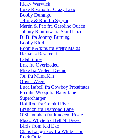
Ricky Warwick
Luke Rivano fra Crazy Lixx
Bobby Durango
Jeffrey & Ron fra Syrym
Martin & Peo fra Gasoline Queen
Johnny Rainbow fra Skull Daze
D. B. fra Johnny Burning
Bobby Kidd
Ronnie Atkins fra Pretty Maids
Heavens Basement
Fatal Smile
Erik fra Overloaded
Mike fra Violent Divine
Jon fra MamaKin
Oliver Weers
Luca Isabell fra Cowboy Prostitutes
Freddie Wizzp fra Baby Jane
Supercharger
Hot Rod fra Gemini Five
Brandon fra Diamond Lane
O'Shannahan fra Innocent Rosie
Maxx Whyte fra Hell N' Diesel
Birdy from Kid Ego
Claus Langeskov fra White Lion
Rock Quiz