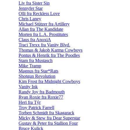
Liv fra Sister Sin
Jennyfer Star
Olli fra Reckless Love
Chris Laney
Michael Stützer fra Artillery
Allan fra The Kandidate
Morten fra L.A. Prostitutes
Claus fra AnoxiA
Traci Trexx fra Vanity Blvd.
Thomas & Jakob Karma Cowboys
Pontus & Henrik fra The Poodles
Stam fra Mustasch
Mike Tramp
Magnus fra Star*Rats
Shotgun Revolution
Kim Frost fra Midnight Cowboys
Vanity Ink
Randy Joy fra Badmouth
Ryan Roxie fra Roxie77
Heri fra Týr
Troy Patrick Farrell
Torben Schmidt fra Skagarack
Micky & Stew fra Dear Superstar
Gustav & Peter fra Stallion Four
Bruce Kulick