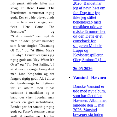
2026. Bandet har
lidt punk attitude. Efter min
jeg af navn hørt om
smag er
Here Come The
før. Dog tror jeg
Prostitutes
sammensat rigtig
ikke jeg stiftet
godt. Der er både blevet plads
bekendskab med
til de fede rock sange, som
musikken udover
f.eks. Here Come The
måske få numre her
Prostitues” og
og der. Dette er et
”Schizophrenia” men også de
comeback for
mere ”bløde” power ballader,
sangeren Michele
som første singlen ”Dreaming
Luppi og
Of You” og ”A Bitter Man’s
Keyboardspilleren
Lullaby”. Derudover synes jeg
Oleg Smirnoff (Ja...
rigtig godt om ”Say When It’s
Over” og ”I’m Not Falling”. I
26-05-2026
sidst nævnte synger Fussy duet
med Line Krogholm og det
Vansind - Hævnen
fungere rigtig godt. Alt i alt er
det ti gode sange, hvor lytteren
Danske Vansind er
for et album med tilpas
ude med nyt album,
variation i musikken og et
som har fået titlen
band der viser hvordan man
Hævnen. Albummet
skriver en god melodi/sang.
landede den 1. maj
Bandet gør det samtidig rigtig
2026. Vansind
godt og Fussy’s stemme passer
bevæger sig inden
godt til musikstilen. Han har