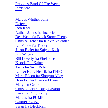
Previous Band Of The Week
Interview
Marcus Winther-John
Defecto
Ron Keel
Nathan James fra Inglorious
Ben Wells fra Black Stone Cherry
Chris & Heber fra Kickin Valentina
P.J. Farley fra Trixter
Jason Bieler fra Saigon Kick
Kip Winger
Bill Leverty fra Firehouse
Knock Out Kaine
Jonas fra Saint Rebel
Lars & Hans-Henrik fra ENIC
Mark Falcon fra Shotgun Alley
Brandon fra Diamond Lane
Maryann Cotton
Christopher fra Dirty Passion
Luke fra Dirty Skirty
Marcus fra PUMP
Gabriele Gozzi
Swan fra BlackRain