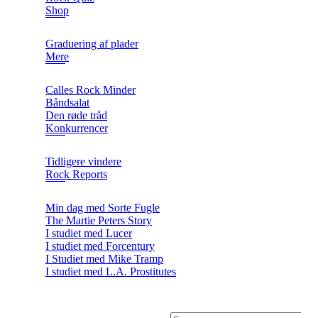
Shop
Graduering af plader
Mere
Calles Rock Minder
Båndsalat
Den røde tråd
Konkurrencer
Tidligere vindere
Rock Reports
Min dag med Sorte Fugle
The Martie Peters Story
I studiet med Lucer
I studiet med Forcentury
I Studiet med Mike Tramp
I studiet med L.A. Prostitutes