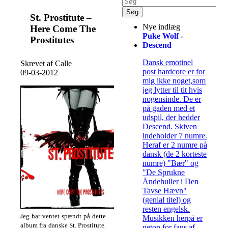
St. Prostitute –
Nye indlæg
Here Come The
Puke Wolf -
Prostitutes
Descend
Dansk emotinel
Skrevet af Calle
post hardcore er for
09-03-2012
mig ikke noget,som
jeg lytter til tit hvis
nogensinde. De er
på gaden med et
udspil, der hedder
Descend. Skiven
indeholder 7 numre.
Heraf er 2 numre på
dansk (de 2 korteste
numre) "Bær" og
"De Sprukne
Åndehuller i Den
Tavse Hævn"
(genial titel) og
resten engelsk.
Jeg har ventet spændt på dette
Musikken herpå er
album fra danske St. Prostitute.
netop for fans af