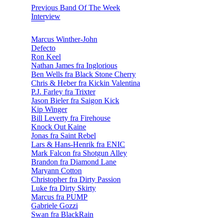
Previous Band Of The Week
Interview
Marcus Winther-John
Defecto
Ron Keel
Nathan James fra Inglorious
Ben Wells fra Black Stone Cherry
Chris & Heber fra Kickin Valentina
P.J. Farley fra Trixter
Jason Bieler fra Saigon Kick
Kip Winger
Bill Leverty fra Firehouse
Knock Out Kaine
Jonas fra Saint Rebel
Lars & Hans-Henrik fra ENIC
Mark Falcon fra Shotgun Alley
Brandon fra Diamond Lane
Maryann Cotton
Christopher fra Dirty Passion
Luke fra Dirty Skirty
Marcus fra PUMP
Gabriele Gozzi
Swan fra BlackRain