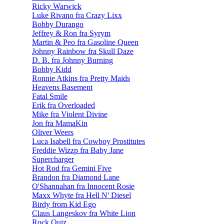
Ricky Warwick
Luke Rivano fra Crazy Lixx
Bobby Durango
Jeffrey & Ron fra Syrym
Martin & Peo fra Gasoline Queen
Johnny Rainbow fra Skull Daze
D. B. fra Johnny Burning
Bobby Kidd
Ronnie Atkins fra Pretty Maids
Heavens Basement
Fatal Smile
Erik fra Overloaded
Mike fra Violent Divine
Jon fra MamaKin
Oliver Weers
Luca Isabell fra Cowboy Prostitutes
Freddie Wizzp fra Baby Jane
Supercharger
Hot Rod fra Gemini Five
Brandon fra Diamond Lane
O'Shannahan fra Innocent Rosie
Maxx Whyte fra Hell N' Diesel
Birdy from Kid Ego
Claus Langeskov fra White Lion
Rock Quiz