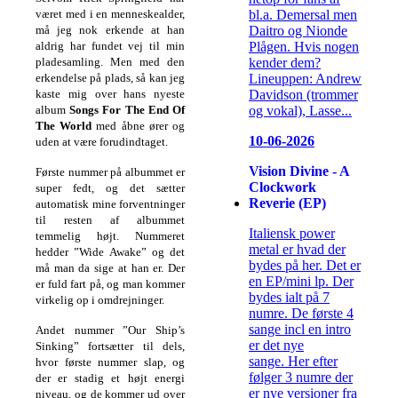
bl.a. Demersal men
været med i en menneskealder,
Daitro og Nionde
må jeg nok erkende at han
Plågen. Hvis nogen
aldrig har fundet
vej til min
kender dem?
pladesamling. Men med den
Lineuppen: Andrew
erkendelse på plads, så kan jeg
Davidson (trommer
kaste mig over hans nyeste
og vokal), Lasse...
album
Songs For The End Of
The World
med åbne ører og
10-06-2026
uden at være forudindtaget.
Vision Divine - A
Første nummer på albummet er
Clockwork
super fedt, og det sætter
Reverie (EP)
automatisk mine forventninger
til resten af
albummet
Italiensk power
temmelig højt. Nummeret
metal er hvad der
hedder ”Wide Awake” og det
bydes på her. Det er
må man da sige at han er. Der
en EP/mini lp. Der
er fuld
fart på, og man kommer
bydes ialt på 7
virkelig op i omdrejninger.
numre. De første 4
sange incl en intro
Andet nummer ”Our Ship’s
er det nye
Sinking” fortsætter til dels,
sange. Her efter
hvor første nummer slap, og
følger 3 numre der
der er stadig et højt
energi
er nye versioner fra
niveau, og de kommer ud over