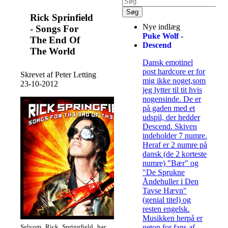
Rick Sprinfield
Nye indlæg
- Songs For
Puke Wolf -
The End Of
Descend
The World
Dansk emotinel
post hardcore er for
Skrevet af Peter Letting
mig ikke noget,som
23-10-2012
jeg lytter til tit hvis
nogensinde. De er
på gaden med et
udspil, der hedder
Descend. Skiven
indeholder 7 numre.
Heraf er 2 numre på
dansk (de 2 korteste
numre) "Bær" og
"De Sprukne
Åndehuller i Den
Tavse Hævn"
(genial titel) og
resten engelsk.
Musikken herpå er
netop for fans af
Selvom Rick Springfield har