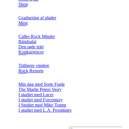
Shop
Graduering af plader
Mere
Calles Rock Minder
Båndsalat
Den røde tråd
Konkurrencer
Tidligere vindere
Rock Reports
Min dag med Sorte Fugle
The Martie Peters Story
I studiet med Lucer
I studiet med Forcentury
I Studiet med Mike Tramp
I studiet med L.A. Prostitutes