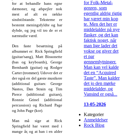
for Folk-Metal-
for at behandle hans egne
genren, som
dæmoner, og afspejler nok
egentlig aldrig rigtig
mest af alt en række
har været min kop
sindstilstande. Teksterne er
te. Men det her er
bestemt meningsfyldte og har
middelalder på nye
dybde, og jeg vil tro de er et
flasker, og det kan
nærstudie værd.
faktisk noget, når
man lige lader det
Den faste besætning på
vokse og giver det
albummet er:
Rick Springfield
et par
(guitar/sang),
Matt Bissonette
gennemlytninger.
(bas og keyboards),
George
Man kan vel kalde
Bernhardt (guitar) og
Rodger
det en “Acquired
Carter (trommer).
Udover det er
Taste”. Man kalder
der også en del gæste musikere
det jo den mørke
(a
dditional guitars: George
middelalder, og
Nastos, Dan Strain og Tim
Vansind er også...
Pierce (additional guitars),
Ronnie Grinel
(additional
13-05-2026
percussion) og Richard Page
og John Page (kor).
Kategorier
Anmeldelser
Man må sige at Rick
Rock Blog
Springfield har været med i
mange år, og at han i en alder