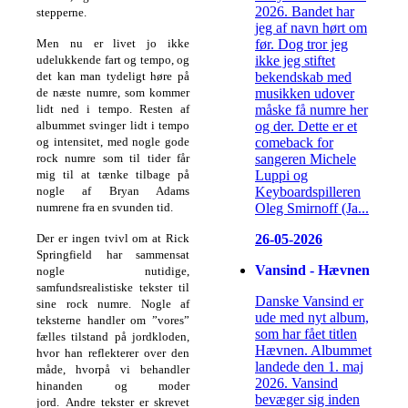
2026. Bandet har
stepperne.
jeg af navn hørt om
før. Dog tror jeg
Men nu er livet jo ikke
ikke jeg stiftet
udelukkende fart og tempo, og
bekendskab med
det kan man tydeligt høre på
musikken udover
de næste numre, som
kommer
måske få numre her
lidt ned i tempo. Resten af
og der. Dette er et
albummet svinger lidt i tempo
comeback for
og intensitet, med nogle gode
sangeren Michele
rock
numre som til tider får
Luppi og
mig til at tænke tilbage på
Keyboardspilleren
nogle af Bryan Adams
Oleg Smirnoff (Ja...
numrene fra en svunden tid.
26-05-2026
Der er ingen tvivl om at Rick
Springfield har sammensat
Vansind - Hævnen
nogle nutidige,
samfundsrealistiske tekster til
Danske Vansind er
sine
rock numre. Nogle af
ude med nyt album,
teksterne handler om ”vores”
som har fået titlen
fælles tilstand på jordkloden,
Hævnen. Albummet
hvor han reflekterer over
den
landede den 1. maj
måde, hvorpå vi behandler
2026. Vansind
hinanden og moder
bevæger sig inden
jord.
Andre tekster er skrevet