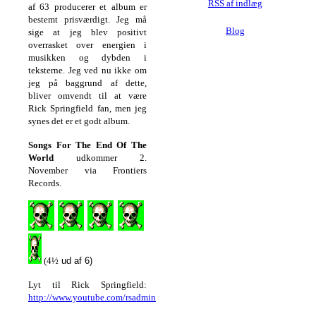
RSS af indlæg
af 63 producerer et album er
bestemt prisværdigt.
Jeg må
Blog
sige at jeg blev positivt
overrasket over energien i
musikken og dybden i
teksterne. Jeg ved nu ikke
om
jeg på baggrund af dette,
bliver omvendt til at være
Rick Springfield fan, men jeg
synes det er et godt album.
Songs For The End Of The
World
udkommer 2.
November via Frontiers
Records.
(4½
ud af 6)
Lyt til Rick Springfield:
http://www.youtube.com/rsadmin