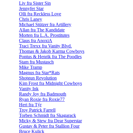
Liv fra Sister Sin
Jennyfer Star
Olli fra Reckless Love
Chris Laney
Michael Stützer fra Artillery
Allan fra The Kandidate
Morten fra L.A. Prostitutes
Claus fra AnoxiA
Traci Trexx fra Vanity Blvd.
Thomas & Jakob Karma Cowboys
Pontus & Henrik fra The Poodles
Stam fra Mustasch
Mike Tramp
Magnus fra Star*Rats
Shotgun Revolution
Kim Frost fra Midnight Cowboys
Vanity Ink
Randy Joy fra Badmouth
Ryan Roxie fra Roxie77
Heri fra Týr
Troy Patrick Farrell
Torben Schmidt fra Skagarack
Micky & Stew fra Dear Superstar
Gustav & Peter fra Stallion Four
Bruce Kulick