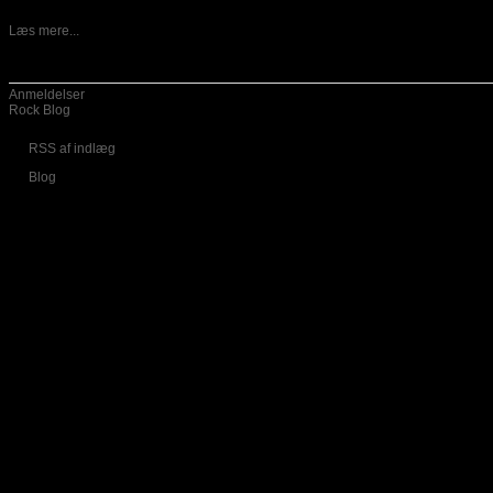
13-05-2026
Danske Vansind er ude med nyt album, som har fået titlen
Læs mere...
Kategorier
Anmeldelser
Rock Blog
RSS af indlæg
Blog