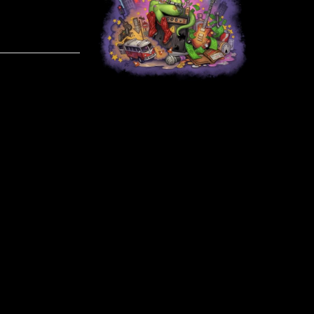
Albummet e
hard rock s
ballade. Sa
skrevet og a
at finde i b
har ikke le
derfra høre
bandet sel
Skid Row og Whitesnake som nogle af deres inspiratio
ide om hvad du kan forvente dig, hvis du skulle få fi
The Dream
.
Som sagt så er
A Nightmare Livin’ The Dream
spække
hard rock sange og deriblandt er mine personlige favori
”If It’s A Sin”, ”Down” og den Alice Cooper-lyden
Derudover synes jeg også godt om ”Hair Of The Dog”, 
Nazareth’s sang med samme navn og balladen ”Jus
albummets sidste nummer ”Waterloo Rats” kommer der
indover. Alt i alt er det et super fedt album og lige eft
hard rock album med en enkelt ballade.
Flash har en lidt ”skinger” stemme, som til tider mind
og på andre tidspunkter en lille smule om Alice C
blanding af disse to. Uanset hvad, så passer hans 
Lizard’s musik. Og når man så tilføjer Niro’s guitara
at få et godt album ud af det. Niro levere det ene fede 
han smider om sig med gode soloer.
Albummet er produceret og mixet af Pedro Ferreira,
sammen med bl.a. The Darkness, Tokyo Dragons og T