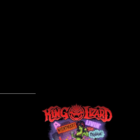
King Lizard – A Nightmare Livin’ The Dr
Skrevet af Calle
18-12-2012
King Lizar
Bandet bes
(sang), Ni
Buffalo (tr
Nightmare 
andet album
som også v
album ”Viva