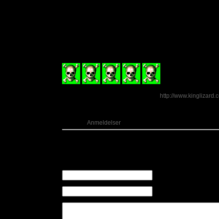
Så er du til sleazy hard rock, så vil du uden tvivl elsk
flere steder at bandet er super på en scene og jeg mødt
i København for nogle uger siden, hvor han sagde de vil
Danmark og jeg tror også han fik en snak med nogle af
jo lov at håbe.
A Nightmare Livin’ The Dream
udkom 19. November v
(5
ud af 6)
Lyt til King Lizard på Spotify e
ller:
http://www.kinglizard.c
Kategori:
Anmeldelser
Kommentarer
Der er ingen kommentarer til dette indlæg
Skriv en kommentar
Navn (Påkrævet)
E-mail (Påkrævet) (Offen