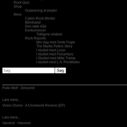
Rock Quiz
Shop
Graduering af plader
Mere
Calles Rock Minder
Båndsalat
Den røde tråd
Konkurrencer
Tidligere vindere
Rock Reports
Min dag med Sorte Fugle
The Martie Peters Story
I studiet med Lucer
I studiet med Forcentury
I Studiet med Mike Tramp
I studiet med L.A. Prostitutes
Nye indlæg
Puke Wolf - Descend
10-06-2026
Dansk emotinel post hardcore er for mig ikke noget,som jeg lytter til
Læs mere...
Vision Divine - A Clockwork Reverie (EP)
26-05-2026
Italiensk power metal er hvad der bydes på her. Det er en
Læs mere...
Vansind - Hævnen