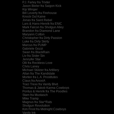
P.J. Farley fra Trixter
Jason Bieler fra Saigon Kick
Kip Winger
Bill Leverty fra Firehouse
Knock Out Kaine
Jonas fra Saint Rebel
Lars & Hans-Henrik fra ENIC
Mark Falcon fra Shotgun Alley
Brandon fra Diamond Lane
Maryann Cotton
Christopher fra Dirty Passion
Luke fra Dirty Skirty
Marcus fra PUMP
Gabriele Gozzi
Swan fra BlackRain
Liv fra Sister Sin
Jennyfer Star
Olli fra Reckless Love
Chris Laney
Michael Stützer fra Artillery
Allan fra The Kandidate
Morten fra L.A. Prostitutes
Claus fra AnoxiA
Traci Trexx fra Vanity Blvd.
Thomas & Jakob Karma Cowboys
Pontus & Henrik fra The Poodles
Stam fra Mustasch
Mike Tramp
Magnus fra Star*Rats
Shotgun Revolution
Kim Frost fra Midnight Cowboys
Vanity Ink