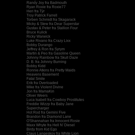
Randy Joy fra Badmouth
Ryan Roxie fra Roxie77
Heri fra Týr
Troy Patrick Farrell
Torben Schmidt fra Skagarack
Micky & Stew fra Dear Superstar
Gustav & Peter fra Stallion Four
Bruce Kulick
Ricky Warwick
Luke Rivano fra Crazy Lixx
Bobby Durango
Jeffrey & Ron fra Syrym
Martin & Peo fra Gasoline Queen
Johnny Rainbow fra Skull Daze
D. B. fra Johnny Burning
Bobby Kidd
Ronnie Atkins fra Pretty Maids
Heavens Basement
Fatal Smile
Erik fra Overloaded
Mike fra Violent Divine
Jon fra MamaKin
Oliver Weers
Luca Isabell fra Cowboy Prostitutes
Freddie Wizzp fra Baby Jane
Supercharger
Hot Rod fra Gemini Five
Brandon fra Diamond Lane
O'Shannahan fra Innocent Rosie
Maxx Whyte fra Hell N' Diesel
Birdy from Kid Ego
Claus Langeskov fra White Lion