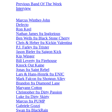
Previous Band Of The Week
Interview
Marcus Winther-John
Defecto
Ron Keel
Nathan James fra Inglorious
Ben Wells fra Black Stone Cherry
Chris & Heber fra Kickin Valentina
P.J. Farley fra Trixter
Jason Bieler fra Saigon Kick
Kip Winger
Bill Leverty fra Firehouse
Knock Out Kaine
Jonas fra Saint Rebel
Lars & Hans-Henrik fra ENIC
Mark Falcon fra Shotgun Alley
Brandon fra Diamond Lane
Maryann Cotton
Christopher fra Dirty Passion
Luke fra Dirty Skirty
Marcus fra PUMP
Gabriele Gozzi
Swan fra BlackRain