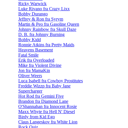
Ricky Warwick
Luke Rivano fra Crazy Lixx
Bobby Durango
Jeffrey & Ron fra Syrym
Martin & Peo fra Gasoline Queen
Johnny Rainbow fra Skull Daze
D. B. fra Johnny Burning
Bobby Kidd
Ronnie Atkins fra Pretty Maids
Heavens Basement
Fatal Smile
Erik fra Overloaded
Mike fra Violent Divine
Jon fra MamaKin
Oliver Weers
Luca Isabell fra Cowboy Prostitutes
Freddie Wizzp fra Baby Jane
Supercharger
Hot Rod fra Gemini Five
Brandon fra Diamond Lane
O'Shannahan fra Innocent Rosie
Maxx Whyte fra Hell N' Diesel
Birdy from Kid Ego
Claus Langeskov fra White Lion
Rock Quiz