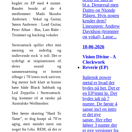
begået en EP med 4 numre.
bl.a. Demersal men
Bandet består af de 4
Daitro og Nionde
medlemmer: Mads Skoubo
Plågen. Hvis nogen
Andersen : Vokal og Guitar,
kender dem?
Søren Andersen : Lead Guitar,
Lineuppen: Andrew
Peter Alfast : Bas, Lars Bahr :
Davidson (trommer
Trommer og backing vokaler
og vokal), Lasse...
Stereoattack spiller efter min
10-06-2026
mening en inderlig og
indlevende rock ’n roll. Det er
Vision Divine - A
tydeligt at inspirationen
til
Clockwork
deres sound og
Reverie (EP)
sammensætning er hentet
tilbage i 70’ernes rock univers.
Italiensk power
Jeg mener helt klart at
kunne
metal er hvad der
høre både Black Sabbath og
bydes på her. Det er
Led Zeppelin i Stereoattack.
en EP/mini lp. Der
Jeg kommer til at tænke på
bydes ialt på 7
Australske
Wolfmother.
numre. De første 4
sange incl en intro
Den første skæring ”Hard To
er det nye
Tame”, er dog knapt så 70’er
sange. Her efter
agtig, men minder mere om
følger 3 numre der
noget fra f.eks. REM,
så der er
er nye versioner fra