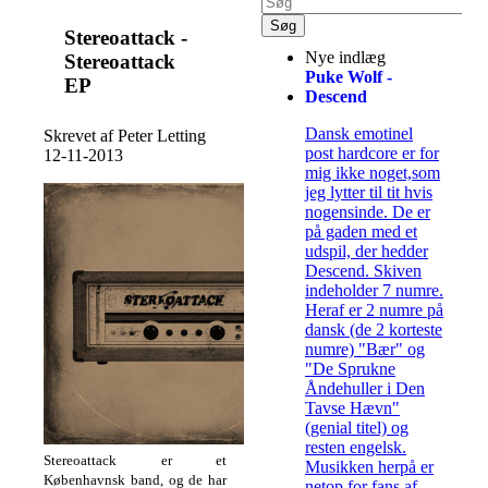
Stereoattack -
Nye indlæg
Stereoattack
Puke Wolf -
EP
Descend
Dansk emotinel
Skrevet af Peter Letting
post hardcore er for
12-11-2013
mig ikke noget,som
jeg lytter til tit hvis
nogensinde. De er
på gaden med et
udspil, der hedder
Descend. Skiven
indeholder 7 numre.
Heraf er 2 numre på
dansk (de 2 korteste
numre) "Bær" og
"De Sprukne
Åndehuller i Den
Tavse Hævn"
(genial titel) og
resten engelsk.
Stereoattack er et
Musikken herpå er
Københavnsk band, og de har
netop for fans af