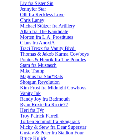
Liv fra Sister Sin
Jennyfer Star
Olli fra Reckless Love
Chris Laney
Michael Stützer fra Artillery
Allan fra The Kandidate
Morten fra L.A. Prostitutes
Claus fra AnoxiA
Traci Trexx fra Vanity Blvd.
Thomas & Jakob Karma Cowboys
Pontus & Henrik fra The Poodles
Stam fra Mustasch
Mike Tramp
Magnus fra Star*Rats
Shotgun Revolution
Kim Frost fra Midnight Cowboys
Vanity Ink
Randy Joy fra Badmouth
Ryan Roxie fra Roxie77
Heri fra Týr
Troy Patrick Farrell
Torben Schmidt fra Skagarack
Micky & Stew fra Dear Superstar
Gustav & Peter fra Stallion Four
Bruce Kulick