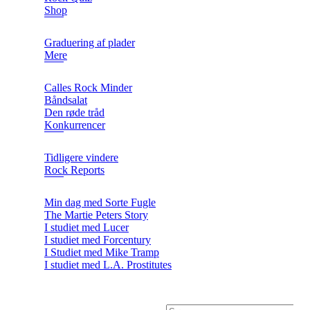
Shop
Graduering af plader
Mere
Calles Rock Minder
Båndsalat
Den røde tråd
Konkurrencer
Tidligere vindere
Rock Reports
Min dag med Sorte Fugle
The Martie Peters Story
I studiet med Lucer
I studiet med Forcentury
I Studiet med Mike Tramp
I studiet med L.A. Prostitutes