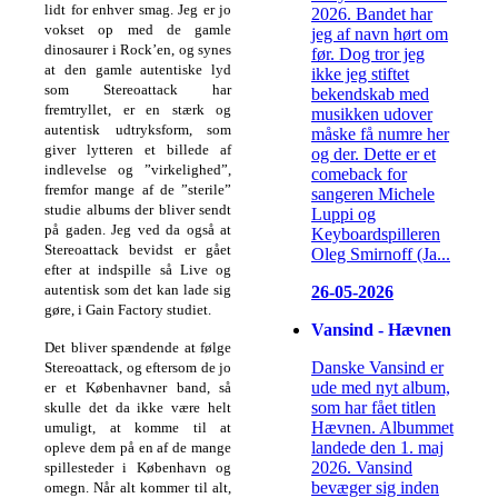
lidt for enhver smag.
Jeg er jo
2026. Bandet har
vokset op med de gamle
jeg af navn hørt om
dinosaurer i Rock’en, og synes
før. Dog tror jeg
at den gamle autentiske lyd
ikke jeg stiftet
som
Stereoattack har
bekendskab med
fremtryllet, er en stærk og
musikken udover
autentisk udtryksform, som
måske få numre her
giver lytteren et billede af
og der. Dette er et
indlevelse og ”virkelighed”,
comeback for
fremfor mange af de ”sterile”
sangeren Michele
studie albums der bliver sendt
Luppi og
på gaden. Jeg ved
da også at
Keyboardspilleren
Stereoattack bevidst er gået
Oleg Smirnoff (Ja...
efter at indspille så Live og
autentisk som det kan lade sig
26-05-2026
gøre, i
Gain Factory studiet.
Vansind - Hævnen
Det bliver spændende at følge
Danske Vansind er
Stereoattack, og eftersom de jo
ude med nyt album,
er et Københavner band, så
som har fået titlen
skulle det da
ikke være helt
Hævnen. Albummet
umuligt, at komme til at
landede den 1. maj
opleve dem på en af de mange
2026. Vansind
spillesteder i København og
bevæger sig inden
omegn.
Når alt kommer til alt,