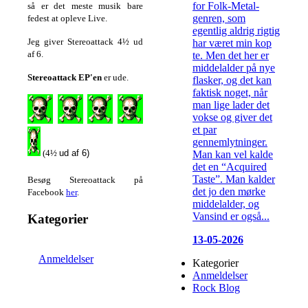
for Folk-Metal-
så er det meste musik bare
genren, som
fedest at opleve Live.
egentlig aldrig rigtig
Jeg giver Stereoattack 4½ ud
har været min kop
af 6.
te. Men det her er
middelalder på nye
Stereoattack EP'en
er ude.
flasker, og det kan
faktisk noget, når
man lige lader det
vokse og giver det
et par
gennemlytninger.
(4½
ud af 6)
Man kan vel kalde
det en “Acquired
Taste”. Man kalder
Besøg Stereoattack på
det jo den mørke
Facebook
her
.
middelalder, og
Vansind er også...
Kategorier
13-05-2026
Anmeldelser
Kategorier
Anmeldelser
Rock Blog