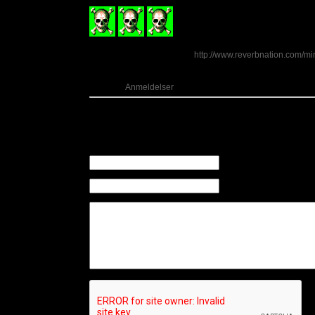
(3
ud af 6)
Lyt til Mind Enemies her:
http://www.reverbnation.com/m
Kategori:
Anmeldelser
Kommentarer
Der er ingen kommentarer til dette indlæg
Skriv en kommentar
Navn (Påkrævet)
E-mail (Påkrævet) (Offen