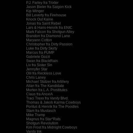
P.J. Farley fra Trixter
Jason Bieler fra Saigon Kick
Kip Winger
Bill Leverty fra Firehouse
Knock Out Kaine
Jonas fra Saint Rebel
Lars & Hans-Henrik fra ENIC
Mark Falcon fra Shotgun Alley
Brandon fra Diamond Lane
Maryann Cotton
Christopher fra Dirty Passion
Luke fra Dirty Skirty
Marcus fra PUMP
Gabriele Gozzi
Swan fra BlackRain
Liv fra Sister Sin
Jennyfer Star
Olli fra Reckless Love
Chris Laney
Michael Stützer fra Artillery
Allan fra The Kandidate
Morten fra L.A. Prostitutes
Claus fra AnoxiA
Traci Trexx fra Vanity Blvd.
Thomas & Jakob Karma Cowboys
Pontus & Henrik fra The Poodles
Stam fra Mustasch
Mike Tramp
Magnus fra Star*Rats
Shotgun Revolution
Kim Frost fra Midnight Cowboys
Vanity Ink