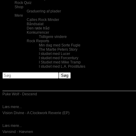
Rock Quiz
Shop
Graduering af plader
Mere
Calles Rock Minder
Båndsalat
Den røde tråd
Konkurrencer
Tidligere vindere
Rock Reports
Min dag med Sorte Fugle
The Martie Peters Story
I studiet med Lucer
I studiet med Forcentury
I Studiet med Mike Tramp
I studiet med L.A. Prostitutes
Nye indlæg
Puke Wolf - Descend
10-06-2026
Dansk emotinel post hardcore er for mig ikke noget,som jeg lytter til
Læs mere...
Vision Divine - A Clockwork Reverie (EP)
26-05-2026
Italiensk power metal er hvad der bydes på her. Det er en
Læs mere...
Vansind - Hævnen