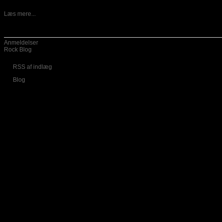
13-05-2026
Danske Vansind er ude med nyt album, som har fået titlen
Læs mere...
Kategorier
Anmeldelser
Rock Blog
RSS af indlæg
Blog