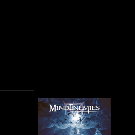
Mind Enemies – The Darkest Way (EP)
Skrevet af Calle
18-11-2013
Mind Enemi
Italien. Ban
solo proje
Giuseppe C
Gianluca 
Giacomo Sci
udgivet de
Way
, som b