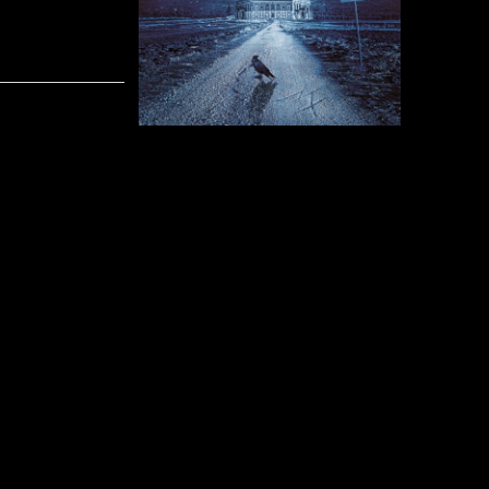
Stilen er m
inspiration
taler vi b
Dream Thea
for bare a
sagt er det
er stilen 
coveret og a
udtryk for.
Jeg har nu hørt sangene igennem et par gange og jeg e
stemningen. Ikke fordi melodierne er dårlige, men det
sig fast i mine øregange. Musikken er på sin vis god no
sangene, men jeg kan ikke helt vænne mig til C
udemærket sangskriver, men ikke verdens bedste sang
Mit klare favorit nummer på EP’en er uden tvivl titel
Det er EP’ens længste sang og den variere rigtig go
der er nogle flot guitarspil på nummeret. Især på de 
Den sidste sang ”Oblivion” er en anelse hårdere end 
måske en lille smule udenfor det melodiske.
Det er Caruso selv der står som producer og sangskriv
lavet layoutet. Så manden har helt sikkert en vision m
Har du hang til melodisk metal eller kunne du tænke dig
så bør du tjekke Mind Enemies ud. Måske fanger de
mig.
The Darkest Way
er ude.