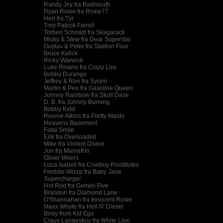
Randy Joy fra Badmouth
Ryan Roxie fra Roxie77
Heri fra Týr
Troy Patrick Farrell
Torben Schmidt fra Skagarack
Micky & Stew fra Dear Superstar
Gustav & Peter fra Stallion Four
Bruce Kulick
Ricky Warwick
Luke Rivano fra Crazy Lixx
Bobby Durango
Jeffrey & Ron fra Syrym
Martin & Peo fra Gasoline Queen
Johnny Rainbow fra Skull Daze
D. B. fra Johnny Burning
Bobby Kidd
Ronnie Atkins fra Pretty Maids
Heavens Basement
Fatal Smile
Erik fra Overloaded
Mike fra Violent Divine
Jon fra MamaKin
Oliver Weers
Luca Isabell fra Cowboy Prostitutes
Freddie Wizzp fra Baby Jane
Supercharger
Hot Rod fra Gemini Five
Brandon fra Diamond Lane
O'Shannahan fra Innocent Rosie
Maxx Whyte fra Hell N' Diesel
Birdy from Kid Ego
Claus Langeskov fra White Lion