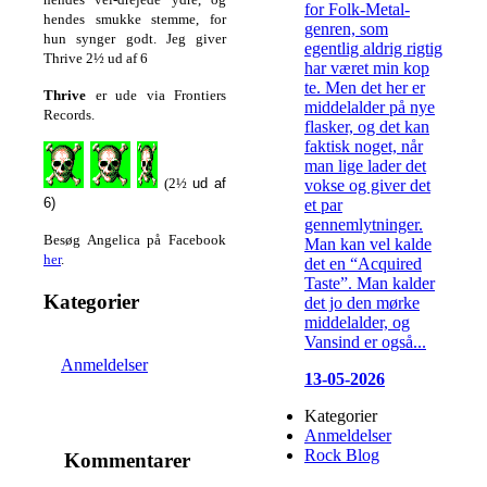
for Folk-Metal-
hendes smukke stemme, for
genren, som
hun synger godt.
Jeg giver
egentlig aldrig rigtig
Thrive 2½ ud af 6
har været min kop
te. Men det her er
Thrive
er ude via Frontiers
middelalder på nye
Records.
flasker, og det kan
faktisk noget, når
man lige lader det
(2½
ud af
vokse og giver det
6)
et par
gennemlytninger.
Besøg Angelica på Facebook
Man kan vel kalde
her
.
det en “Acquired
Taste”. Man kalder
Kategorier
det jo den mørke
middelalder, og
Vansind er også...
Anmeldelser
13-05-2026
Kategorier
Anmeldelser
Rock Blog
Kommentarer