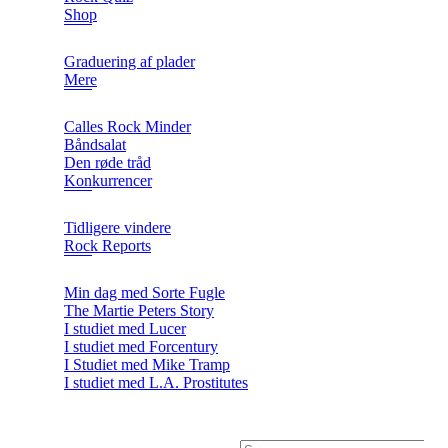
Shop
Graduering af plader
Mere
Calles Rock Minder
Båndsalat
Den røde tråd
Konkurrencer
Tidligere vindere
Rock Reports
Min dag med Sorte Fugle
The Martie Peters Story
I studiet med Lucer
I studiet med Forcentury
I Studiet med Mike Tramp
I studiet med L.A. Prostitutes