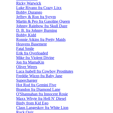
Ricky Warwick
Luke Rivano fra Crazy Lixx
Bobby Durango
Jeffrey & Ron fra Syrym
Martin & Peo fra Gasoline Queen
Johnny Rainbow fra Skull Daze
D. B. fra Johnny Burning
Bobby Kidd
Ronnie Atkins fra Pretty Maids
Heavens Basement
Fatal Smile
Erik fra Overloaded
Mike fra Violent Divine
Jon fra MamaKin
Oliver Weers
Luca Isabell fra Cowboy Prostitutes
Freddie Wizzp fra Baby Jane
Supercharger
Hot Rod fra Gemini Five
Brandon fra Diamond Lane
O'Shannahan fra Innocent Rosie
Maxx Whyte fra Hell N' Diesel
Birdy from Kid Ego
Claus Langeskov fra White Lion
Rock Quiz