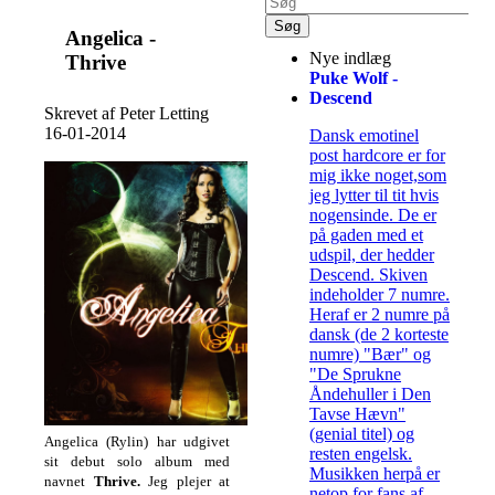
Angelica -
Nye indlæg
Thrive
Puke Wolf -
Descend
Skrevet af Peter Letting
16-01-2014
Dansk emotinel
post hardcore er for
mig ikke noget,som
jeg lytter til tit hvis
nogensinde. De er
på gaden med et
udspil, der hedder
Descend. Skiven
indeholder 7 numre.
Heraf er 2 numre på
dansk (de 2 korteste
numre) "Bær" og
"De Sprukne
Åndehuller i Den
Tavse Hævn"
(genial titel) og
Angelica (Rylin) har udgivet
resten engelsk.
sit debut solo album med
Musikken herpå er
navnet
Thrive.
Jeg plejer at
netop for fans af