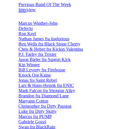
Previous Band Of The Week
Interview
Marcus Winther-John
Defecto
Ron Keel
Nathan James fra Inglorious
Ben Wells fra Black Stone Cherry
Chris & Heber fra Kickin Valentina
P.J. Farley fra Trixter
Jason Bieler fra Saigon Kick
Kip Winger
Bill Leverty fra Firehouse
Knock Out Kaine
Jonas fra Saint Rebel
Lars & Hans-Henrik fra ENIC
Mark Falcon fra Shotgun Alley
Brandon fra Diamond Lane
Maryann Cotton
Christopher fra Dirty Passion
Luke fra Dirty Skirty
Marcus fra PUMP
Gabriele Gozzi
Swan fra BlackRain