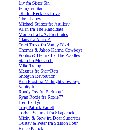
Liv fra Sister Sin
Jennyfer Star
Olli fra Reckless Love
Chris Laney
Michael Stützer fra Artillery
Allan fra The Kandidate
Morten fra L.A. Prostitutes
Claus fra AnoxiA
Traci Trexx fra Vanity Blvd.
Thomas & Jakob Karma Cowboys
Pontus & Henrik fra The Poodles
Stam fra Mustasch
Mike Tramp
Magnus fra Star*Rats
Shotgun Revolution
Kim Frost fra Midnight Cowboys
Vanity Ink
Randy Joy fra Badmouth
Ryan Roxie fra Roxie77
Heri fra Týr
Troy Patrick Farrell
Torben Schmidt fra Skagarack
Micky & Stew fra Dear Superstar
Gustav & Peter fra Stallion Four
Bruce Kulick