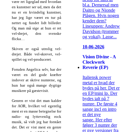
være ret ligeglad med hvordan
bl.a. Demersal men
en kunstner ser ud, men da det
Daitro og Nionde
nu er en kvindelig kunstner,
Plågen. Hvis nogen
har
jeg lige været en tur på
kender dem?
nettet og fundet lidt billeder.
Lineuppen: Andrew
Og man må sige at hun er ret
Davidson (trommer
vel-drejet, den svenske
og vokal), Lasse...
flicka…
10-06-2026
Skiven er også utrolig vel-
drejet. Både vel-skrevet, vel-
Vision Divine - A
spillet og vel-produceret.
Clockwork
Reverie (EP)
Foruden Angelica selv, har
der
været en del gode kræfter
Italiensk power
indover at skrive numrene, og
metal er hvad der
hun har også mange dygtige
bydes på her. Det er
musikere på
gæstevisit.
en EP/mini lp. Der
bydes ialt på 7
Genren er vist det man kalder
numre. De første 4
for AOR, hvilket vel egentlig
sange incl en intro
mest er en masse betegnelse for
er det nye
radio- og
lyttevenlig rock
sange. Her efter
musik, så vidt jeg har forstået
følger 3 numre der
det. Det er vist mest en genre
er nye versioner fra