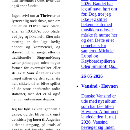
man anvender i USA, hvor den
2026. Bandet har
også er opfundet.
jeg af navn hørt om
før. Dog tror jeg
Ingen tvivl om at
Thrive
er en
ikke jeg stiftet
lyttevenlig rock skive, men om
bekendskab med
det er en POP’et rock plade,
musikken udover
eller en ROCK’et
pop plade,
måske få numre her
ved jeg sq ikke helt.
Efter min
og der. Dette er et
mening er den lige lovlig
comeback for
poppet og kommerciel, og
sangeren Michele
skrevet lidt for meget efter de
Luppi og
traditionelle
Sing-and-Song
Keyboardspilleren
writer principper, uden nogen
Oleg Smirnoff (Ja...
former for overraskelser eller
stil skift. Som sådan er skiven
26-05-2026
meget stilren og den egner sig
helt sikkert til at blive spillet
Vansind - Hævnen
på de store anerkendte radio
stationer, men det
er så også
Danske Vansind er
her min entusiasme stopper.
ude med nyt album,
som har fået titlen
Jeg har hørt skiven igennem 2
Hævnen. Albummet
gange, og det bliver nok også
landede den 1. maj
det sidste jeg hører til Angelica
2026. Vansind
i denne
omgang, på trods af
bevæger sig inden
hendes vel-drejede ydre, og