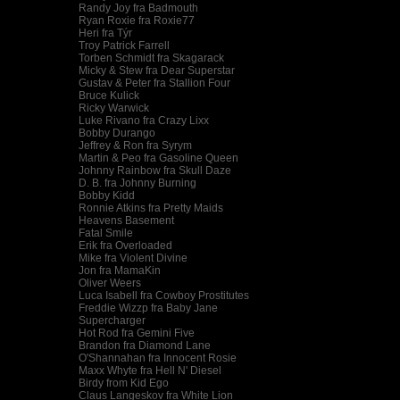
Randy Joy fra Badmouth
Ryan Roxie fra Roxie77
Heri fra Týr
Troy Patrick Farrell
Torben Schmidt fra Skagarack
Micky & Stew fra Dear Superstar
Gustav & Peter fra Stallion Four
Bruce Kulick
Ricky Warwick
Luke Rivano fra Crazy Lixx
Bobby Durango
Jeffrey & Ron fra Syrym
Martin & Peo fra Gasoline Queen
Johnny Rainbow fra Skull Daze
D. B. fra Johnny Burning
Bobby Kidd
Ronnie Atkins fra Pretty Maids
Heavens Basement
Fatal Smile
Erik fra Overloaded
Mike fra Violent Divine
Jon fra MamaKin
Oliver Weers
Luca Isabell fra Cowboy Prostitutes
Freddie Wizzp fra Baby Jane
Supercharger
Hot Rod fra Gemini Five
Brandon fra Diamond Lane
O'Shannahan fra Innocent Rosie
Maxx Whyte fra Hell N' Diesel
Birdy from Kid Ego
Claus Langeskov fra White Lion