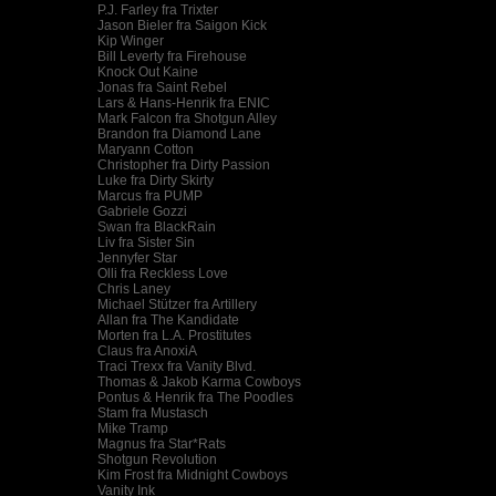
P.J. Farley fra Trixter
Jason Bieler fra Saigon Kick
Kip Winger
Bill Leverty fra Firehouse
Knock Out Kaine
Jonas fra Saint Rebel
Lars & Hans-Henrik fra ENIC
Mark Falcon fra Shotgun Alley
Brandon fra Diamond Lane
Maryann Cotton
Christopher fra Dirty Passion
Luke fra Dirty Skirty
Marcus fra PUMP
Gabriele Gozzi
Swan fra BlackRain
Liv fra Sister Sin
Jennyfer Star
Olli fra Reckless Love
Chris Laney
Michael Stützer fra Artillery
Allan fra The Kandidate
Morten fra L.A. Prostitutes
Claus fra AnoxiA
Traci Trexx fra Vanity Blvd.
Thomas & Jakob Karma Cowboys
Pontus & Henrik fra The Poodles
Stam fra Mustasch
Mike Tramp
Magnus fra Star*Rats
Shotgun Revolution
Kim Frost fra Midnight Cowboys
Vanity Ink