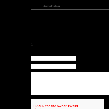
Kategori:
Anmeldelser
Kommentarer
#1
THE WATCHER
09-03-2014 17:59
Nice review, glad you like it.
If some Gigs are available in Denmark we'll gladly come ove
like!
1
Skriv en kommentar
Navn (Påkrævet)
E-mail (Påkrævet) (Offen