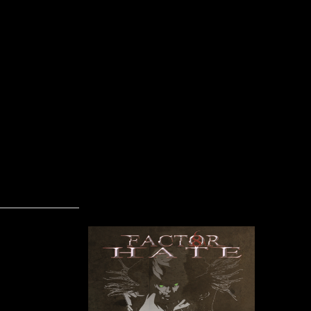
Factor Hate - The Watcher
Skrevet af Peter Letting
09-03-2014
Factor Hate
har udgivet
The Watch
2011 og be
Obron på 
trommer, Oli
Treynel på 
vokal.