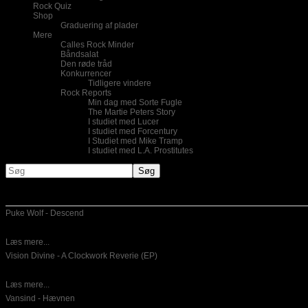
Rock Quiz
Shop
Graduering af plader
Mere
Calles Rock Minder
Båndsalat
Den røde tråd
Konkurrencer
Tidligere vindere
Rock Reports
Min dag med Sorte Fugle
The Martie Peters Story
I studiet med Lucer
I studiet med Forcentury
I Studiet med Mike Tramp
I studiet med L.A. Prostitutes
Nye indlæg
Puke Wolf - Descend
10-06-2026
Dansk emotinel post hardcore er for mig ikke noget,som jeg lytter til
Læs mere...
Vision Divine - A Clockwork Reverie (EP)
26-05-2026
Italiensk power metal er hvad der bydes på her. Det er en
Læs mere...
Vansind - Hævnen