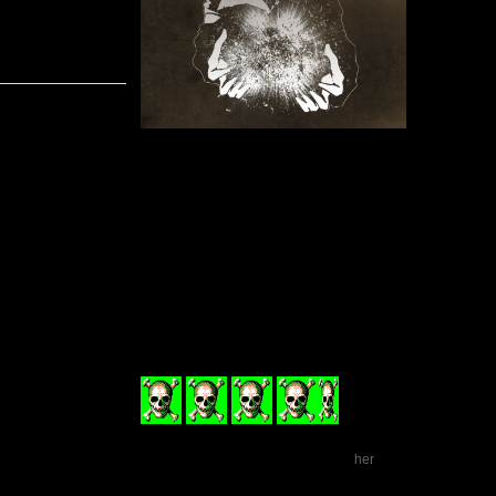
Inspiratione
bands som
Genremæssi
smagslomme,
4 numre er 
De er tilpa
landevejen,
et band i denne genre. Det virker som en usleben dia
som er lidt underproduceret, hvis man kan bruge det o
spor, for det passer godt til numrene, og det giver he
naturligt præg.
Favorit nummeret ud af de 4 må være ”The Watcher”.
på The Watcher end på de 3 andre og det klæder band
De andre 3 numre er også rigtig gode, og hurtigt temp
med et bedre nummer, men i det her tilfælde er det nu 
Dejlig lille EP fra et up-coming band, som absolut fo
komme i gang derude.
Jeg giver EP’en 4½ ud af 6.
The Watcher
udkom 19. oktober via bandet selv/Rock 
(4½
ud af 6)
Besøg Factor Hate på Facebook
.
her