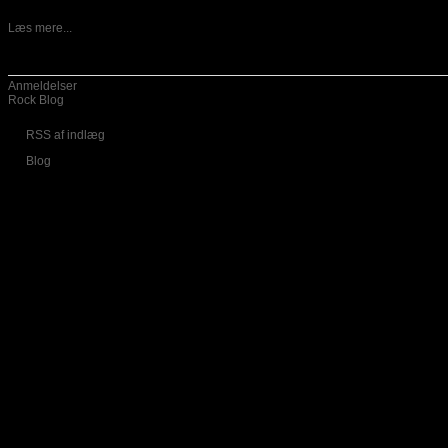
13-05-2026
Danske Vansind er ude med nyt album, som har fået titlen
Læs mere...
Kategorier
Anmeldelser
Rock Blog
RSS af indlæg
Blog