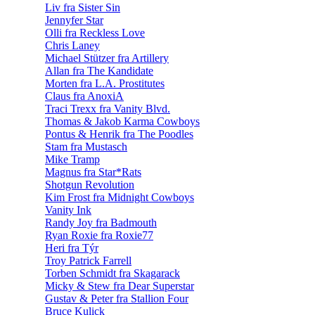
Liv fra Sister Sin
Jennyfer Star
Olli fra Reckless Love
Chris Laney
Michael Stützer fra Artillery
Allan fra The Kandidate
Morten fra L.A. Prostitutes
Claus fra AnoxiA
Traci Trexx fra Vanity Blvd.
Thomas & Jakob Karma Cowboys
Pontus & Henrik fra The Poodles
Stam fra Mustasch
Mike Tramp
Magnus fra Star*Rats
Shotgun Revolution
Kim Frost fra Midnight Cowboys
Vanity Ink
Randy Joy fra Badmouth
Ryan Roxie fra Roxie77
Heri fra Týr
Troy Patrick Farrell
Torben Schmidt fra Skagarack
Micky & Stew fra Dear Superstar
Gustav & Peter fra Stallion Four
Bruce Kulick