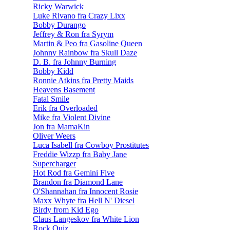
Ricky Warwick
Luke Rivano fra Crazy Lixx
Bobby Durango
Jeffrey & Ron fra Syrym
Martin & Peo fra Gasoline Queen
Johnny Rainbow fra Skull Daze
D. B. fra Johnny Burning
Bobby Kidd
Ronnie Atkins fra Pretty Maids
Heavens Basement
Fatal Smile
Erik fra Overloaded
Mike fra Violent Divine
Jon fra MamaKin
Oliver Weers
Luca Isabell fra Cowboy Prostitutes
Freddie Wizzp fra Baby Jane
Supercharger
Hot Rod fra Gemini Five
Brandon fra Diamond Lane
O'Shannahan fra Innocent Rosie
Maxx Whyte fra Hell N' Diesel
Birdy from Kid Ego
Claus Langeskov fra White Lion
Rock Quiz