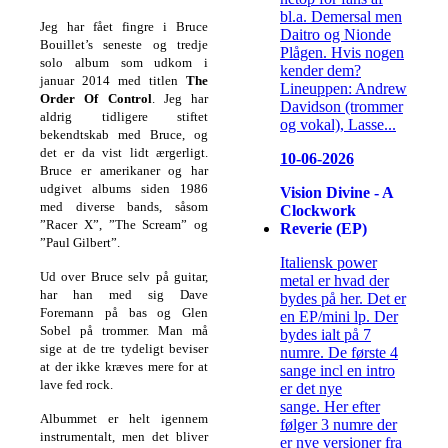
bl.a. Demersal men
Jeg har fået fingre i Bruce
Daitro og Nionde
Bouillet’s seneste og tredje
Plågen. Hvis nogen
solo album som udkom i
kender dem?
januar 2014 med titlen
The
Lineuppen: Andrew
Order Of Control
.
Jeg har
Davidson (trommer
aldrig tidligere stiftet
og vokal), Lasse...
bekendtskab med Bruce, og
det er da vist lidt ærgerligt.
10-06-2026
Bruce er amerikaner og har
udgivet albums siden 1986
Vision Divine - A
med diverse bands, såsom
Clockwork
”Racer X”, ”The Scream” og
Reverie (EP)
”Paul Gilbert”.
Italiensk power
Ud over Bruce selv på guitar,
metal er hvad der
har han med sig Dave
bydes på her. Det er
Foremann på bas og Glen
en EP/mini lp. Der
Sobel på trommer. Man må
bydes ialt på 7
sige at de tre tydeligt beviser
numre. De første 4
at der ikke kræves mere for at
sange incl en intro
lave fed rock.
er det nye
sange. Her efter
Albummet er helt igennem
følger 3 numre der
instrumentalt, men det bliver
er nye versioner fra