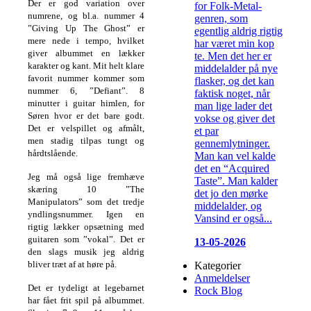
Der er god variation over
for Folk-Metal-
numrene, og bl.a. nummer 4
genren, som
”Giving Up The Ghost” er
egentlig aldrig rigtig
mere nede i tempo, hvilket
har været min kop
giver albummet en lækker
te. Men det her er
karakter og kant.
Mit helt klare
middelalder på nye
favorit nummer kommer som
flasker, og det kan
nummer 6, ”Defiant”. 8
faktisk noget, når
minutter i guitar himlen, for
man lige lader det
Søren hvor er det bare godt.
vokse og giver det
Det er velspillet og afmålt,
et par
men stadig tilpas tungt og
gennemlytninger.
hårdtslående.
Man kan vel kalde
det en “Acquired
Jeg må også lige fremhæve
Taste”. Man kalder
skæring 10 ”The
det jo den mørke
Manipulators” som det tredje
middelalder, og
yndlingsnummer. Igen en
Vansind er også...
rigtig lækker opsætning med
guitaren som ”vokal”. Det er
13-05-2026
den slags musik jeg aldrig
bliver træt af at høre på.
Kategorier
Anmeldelser
Det er tydeligt at legebarnet
Rock Blog
har fået frit spil på albummet.