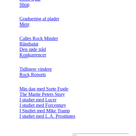
Shop
Graduering af plader
Mere
Calles Rock Minder
Båndsalat
Den røde tråd
Konkurrencer
Tidligere vindere
Rock Reports
Min dag med Sorte Fugle
The Martie Peters Story
I studiet med Lucer
I studiet med Forcentury
I Studiet med Mike Tramp
I studiet med L.A. Prostitutes