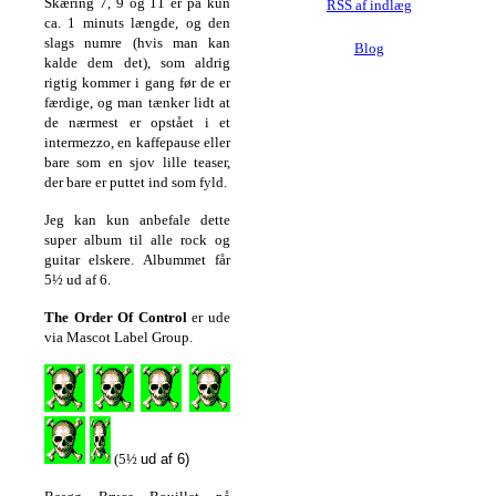
Skæring 7, 9 og 11 er på kun
RSS af indlæg
ca. 1 minuts længde, og den
slags numre (hvis man kan
Blog
kalde dem det), som aldrig
rigtig kommer i gang før de er
færdige, og man tænker lidt at
de nærmest er opstået i et
intermezzo, en kaffepause eller
bare som en sjov lille teaser,
der bare er puttet ind som fyld.
Jeg kan kun anbefale dette
super album til alle rock og
guitar elskere.
Albummet får
5½ ud af 6.
The Order Of Control
er ude
via Mascot Label Group.
(5½
ud af 6)