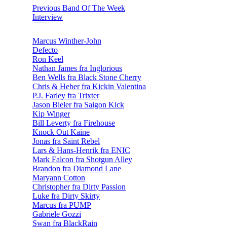
Previous Band Of The Week
Interview
Marcus Winther-John
Defecto
Ron Keel
Nathan James fra Inglorious
Ben Wells fra Black Stone Cherry
Chris & Heber fra Kickin Valentina
P.J. Farley fra Trixter
Jason Bieler fra Saigon Kick
Kip Winger
Bill Leverty fra Firehouse
Knock Out Kaine
Jonas fra Saint Rebel
Lars & Hans-Henrik fra ENIC
Mark Falcon fra Shotgun Alley
Brandon fra Diamond Lane
Maryann Cotton
Christopher fra Dirty Passion
Luke fra Dirty Skirty
Marcus fra PUMP
Gabriele Gozzi
Swan fra BlackRain