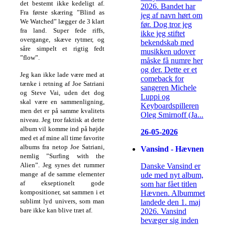
det bestemt ikke kedeligt af.
2026. Bandet har
Fra første skæring ”Blind as
jeg af navn hørt om
We Watched” lægger de 3 klart
før. Dog tror jeg
fra land. Super fede riffs,
ikke jeg stiftet
overgange, skæve rytmer, og
bekendskab med
såre simpelt et rigtig fedt
musikken udover
”flow”.
måske få numre her
og der. Dette er et
Jeg kan ikke lade være med at
comeback for
tænke i retning af Joe Satriani
sangeren Michele
og Steve Vai, uden det dog
Luppi og
skal være en sammenligning,
Keyboardspilleren
men det er på samme kvalitets
Oleg Smirnoff (Ja...
niveau. Jeg tror faktisk at dette
album vil komme ind på højde
26-05-2026
med et af mine all time favorite
albums fra netop Joe Satriani,
Vansind - Hævnen
nemlig ”Surfing with the
Alien”. Jeg synes det rummer
Danske Vansind er
mange af de samme elementer
ude med nyt album,
af ekseptionelt gode
som har fået titlen
kompositioner, sat sammen i et
Hævnen. Albummet
sublimt lyd univers, som man
landede den 1. maj
bare ikke kan blive træt af.
2026. Vansind
bevæger sig inden