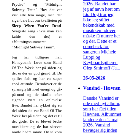
2026. Bandet har
Psycho” og ”Midnight
jeg af navn hørt om
Subway Train”. Hov det var
før. Dog tror jeg
vist alle fem sange, men det
ikke jeg stiftet
siger bare lidt om kvaliteten på
bekendskab med
Sleep When You're Dead
.
musikken udover
Svageste sang (hvis man kan
måske få numre her
kalde den det) er
og der. Dette er et
afslutningsnummeret
comeback for
”Midnight Subway Train”.
sangeren Michele
Luppi og
Jeg har tidligere haft
Keyboardspilleren
Honeycomb Love som Band
Oleg Smirnoff (Ja...
Of The Week her på siden og
det er der en god grund til. De
26-05-2026
spiller fedt og har en super
cool attitude. Derudover er de
Vansind - Hævnen
sprængfyldt med energi og gå-
på-mod og de skulle efter
Danske Vansind er
sigende være en oplevelse
ude med nyt album,
live. Bandet har rykket sig en
som har fået titlen
del siden de var Band Of The
Hævnen. Albummet
Week her på siden og det er til
landede den 1. maj
det gode. De er blevet bedre
2026. Vansind
musikkere og de har skrevet
bevæger sig inden
nogle bedre sange. Og selvom