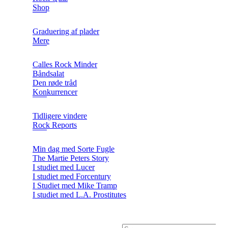
Shop
Graduering af plader
Mere
Calles Rock Minder
Båndsalat
Den røde tråd
Konkurrencer
Tidligere vindere
Rock Reports
Min dag med Sorte Fugle
The Martie Peters Story
I studiet med Lucer
I studiet med Forcentury
I Studiet med Mike Tramp
I studiet med L.A. Prostitutes