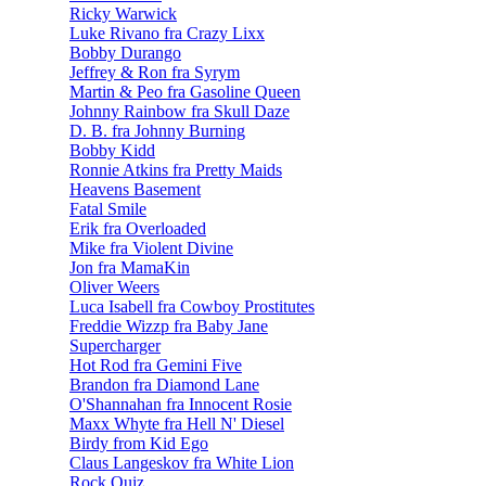
Ricky Warwick
Luke Rivano fra Crazy Lixx
Bobby Durango
Jeffrey & Ron fra Syrym
Martin & Peo fra Gasoline Queen
Johnny Rainbow fra Skull Daze
D. B. fra Johnny Burning
Bobby Kidd
Ronnie Atkins fra Pretty Maids
Heavens Basement
Fatal Smile
Erik fra Overloaded
Mike fra Violent Divine
Jon fra MamaKin
Oliver Weers
Luca Isabell fra Cowboy Prostitutes
Freddie Wizzp fra Baby Jane
Supercharger
Hot Rod fra Gemini Five
Brandon fra Diamond Lane
O'Shannahan fra Innocent Rosie
Maxx Whyte fra Hell N' Diesel
Birdy from Kid Ego
Claus Langeskov fra White Lion
Rock Quiz