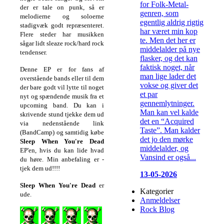
for Folk-Metal-
der er tale on punk, så er
genren, som
melodierne og soloerne
egentlig aldrig rigtig
stadigvæk godt repræsenteret.
har været min kop
Flere steder har musikken
te. Men det her er
sågar lidt sleaze rock/hard rock
middelalder på nye
tendenser.
flasker, og det kan
faktisk noget, når
Denne EP er for fans af
man lige lader det
overstående bands eller til dem
vokse og giver det
der bare godt vil lytte til noget
et par
nyt og spændende musik fra et
gennemlytninger.
upcoming band. Du kan i
Man kan vel kalde
skrivende stund tjekke dem ud
det en “Acquired
via nedenstående link
Taste”. Man kalder
(BandCamp) og samtidig købe
det jo den mørke
Sleep When You're Dead
middelalder, og
EP'en, hvis du kan lide hvad
Vansind er også...
du høre. Min anbefaling er -
tjek dem ud!!!!
13-05-2026
Sleep When You're Dead
er
Kategorier
ude.
Anmeldelser
Rock Blog