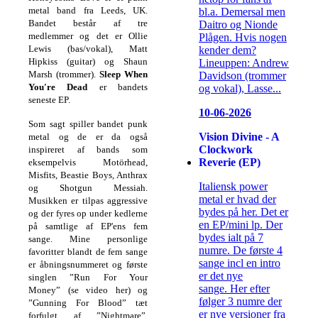
metal band fra Leeds, UK.
bl.a. Demersal men
Bandet består af tre
Daitro og Nionde
medlemmer og det er Ollie
Plågen. Hvis nogen
Lewis (bas/vokal), Matt
kender dem?
Hipkiss (guitar) og Shaun
Lineuppen: Andrew
Marsh (trommer).
Sleep When
Davidson (trommer
You're Dead
er bandets
og vokal), Lasse...
seneste EP.
10-06-2026
Som sagt spiller bandet punk
Vision Divine - A
metal og de er da også
Clockwork
inspireret af bands som
Reverie (EP)
eksempelvis Motörhead,
Misfits, Beastie Boys, Anthrax
Italiensk power
og Shotgun Messiah.
metal er hvad der
Musikken er tilpas aggressive
bydes på her. Det er
og der fyres op under kedlerne
en EP/mini lp. Der
på samtlige af EP'ens fem
bydes ialt på 7
sange. Mine personlige
numre. De første 4
favoritter blandt de fem sange
sange incl en intro
er åbningsnummeret og første
er det nye
singlen ”Run For Your
sange. Her efter
Money” (se video her) og
følger 3 numre der
”Gunning For Blood” tæt
er nye versioner fra
forfulgt af ”Nightmare”,