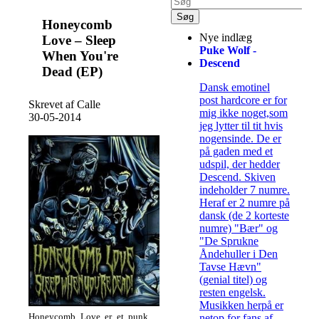
Honeycomb
Nye indlæg
Love – Sleep
Puke Wolf -
When You're
Descend
Dead (EP)
Dansk emotinel
post hardcore er for
Skrevet af Calle
mig ikke noget,som
30-05-2014
jeg lytter til tit hvis
nogensinde. De er
på gaden med et
udspil, der hedder
Descend. Skiven
indeholder 7 numre.
Heraf er 2 numre på
dansk (de 2 korteste
numre) "Bær" og
"De Sprukne
Åndehuller i Den
Tavse Hævn"
(genial titel) og
resten engelsk.
Musikken herpå er
Honeycomb Love er et punk
netop for fans af