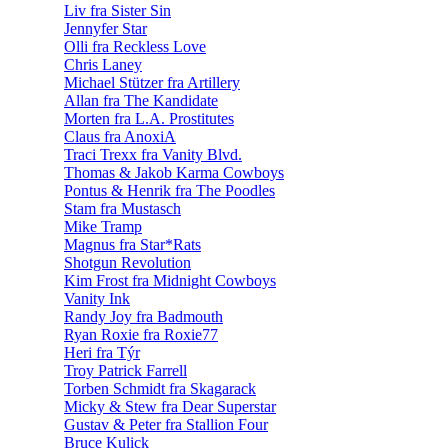
Liv fra Sister Sin
Jennyfer Star
Olli fra Reckless Love
Chris Laney
Michael Stützer fra Artillery
Allan fra The Kandidate
Morten fra L.A. Prostitutes
Claus fra AnoxiA
Traci Trexx fra Vanity Blvd.
Thomas & Jakob Karma Cowboys
Pontus & Henrik fra The Poodles
Stam fra Mustasch
Mike Tramp
Magnus fra Star*Rats
Shotgun Revolution
Kim Frost fra Midnight Cowboys
Vanity Ink
Randy Joy fra Badmouth
Ryan Roxie fra Roxie77
Heri fra Týr
Troy Patrick Farrell
Torben Schmidt fra Skagarack
Micky & Stew fra Dear Superstar
Gustav & Peter fra Stallion Four
Bruce Kulick