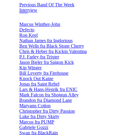
Previous Band Of The Week
Interview
Marcus Winther-John
Defecto
Ron Keel
Nathan James fra Inglorious
Ben Wells fra Black Stone Cherry
Chris & Heber fra Kickin Valentina
P.J. Farley fra Trixter
Jason Bieler fra Saigon Kick
Kip Winger
Bill Leverty fra Firehouse
Knock Out Kaine
Jonas fra Saint Rebel
Lars & Hans-Henrik fra ENIC
Mark Falcon fra Shotgun Alley
Brandon fra Diamond Lane
Maryann Cotton
Christopher fra Dirty Passion
Luke fra Dirty Skirty
Marcus fra PUMP
Gabriele Gozzi
Swan fra BlackRain