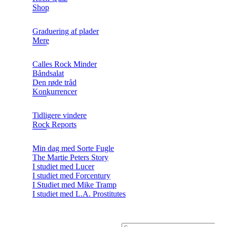
Shop
Graduering af plader
Mere
Calles Rock Minder
Båndsalat
Den røde tråd
Konkurrencer
Tidligere vindere
Rock Reports
Min dag med Sorte Fugle
The Martie Peters Story
I studiet med Lucer
I studiet med Forcentury
I Studiet med Mike Tramp
I studiet med L.A. Prostitutes