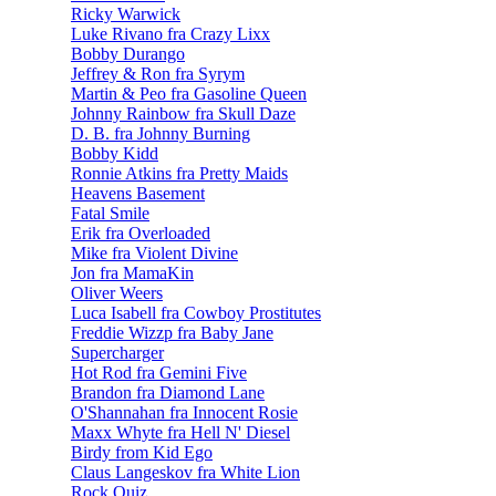
Ricky Warwick
Luke Rivano fra Crazy Lixx
Bobby Durango
Jeffrey & Ron fra Syrym
Martin & Peo fra Gasoline Queen
Johnny Rainbow fra Skull Daze
D. B. fra Johnny Burning
Bobby Kidd
Ronnie Atkins fra Pretty Maids
Heavens Basement
Fatal Smile
Erik fra Overloaded
Mike fra Violent Divine
Jon fra MamaKin
Oliver Weers
Luca Isabell fra Cowboy Prostitutes
Freddie Wizzp fra Baby Jane
Supercharger
Hot Rod fra Gemini Five
Brandon fra Diamond Lane
O'Shannahan fra Innocent Rosie
Maxx Whyte fra Hell N' Diesel
Birdy from Kid Ego
Claus Langeskov fra White Lion
Rock Quiz