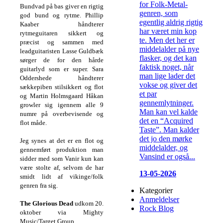
for Folk-Metal-
Bundvad på bas giver en rigtig
genren, som
god bund og rytme. Phillip
egentlig aldrig rigtig
Kaaber håndterer
har været min kop
rytmeguitaren sikkert og
te. Men det her er
præcist og sammen med
middelalder på nye
leadguitaristen Lasse Guldbæk
flasker, og det kan
sørger de for den hårde
faktisk noget, når
guitarlyd som er super. Sara
man lige lader det
Oddershede håndterer
vokse og giver det
sækkepiben stilsikkert og flot
et par
og Martin Holmsgaard Håkan
gennemlytninger.
growler sig igennem alle 9
Man kan vel kalde
numre på overbevisende og
det en “Acquired
flot måde.
Taste”. Man kalder
det jo den mørke
Jeg synes at det er en flot og
middelalder, og
gennemført produktion man
Vansind er også...
sidder med som Vanir kun kan
være stolte af, selvom de har
13-05-2026
smidt lidt af vikinge/folk
genren fra sig.
Kategorier
Anmeldelser
The Glorious Dead
udkom 20.
Rock Blog
oktober via Mighty
Music/Target Group.