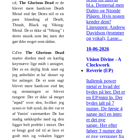
cd;
The Glorious Dead
er de
bl.a. Demersal men
blevet mere hardcore Death
Daitro og Nionde
Metal end før. Deres stil er en
Plågen. Hvis nogen
pæn blanding af Death,
kender dem?
Thrash, Black og Viking-
Lineuppen: Andrew
Metal. De er ikke så "Viking" i
Davidson (trommer
deres musik som før, men det
og vokal), Lasse...
gør ikke noget som sådan.
10-06-2026
Cd'en
The Glorious Dead
starter direkte med en kærlig
Vision Divine - A
knytnæve lige midt i ansigtet.
Clockwork
Det er en dejlig frisk start og
Reverie (EP)
jeg anbefaler at ha' skruet op
for anlæget. De er som sagt
Italiensk power
blevet mere hardcore end før,
metal er hvad der
og stemningen er blevet
bydes på her. Det er
tungere. Der er ikke så meget
en EP/mini lp. Der
"mjød" over den, hvilket jeg
bydes ialt på 7
synes er lidt synd, da det var et
numre. De første 4
af Vanirs' varemærker. De har
sange incl en intro
stadig sækkepibe med og den
er det nye
ligger helt perfekt i mixet. Der
sange. Her efter
er brugt god tid til at lave et
følger 3 numre der
godt mix og vokalen ligger
er nye versioner fra