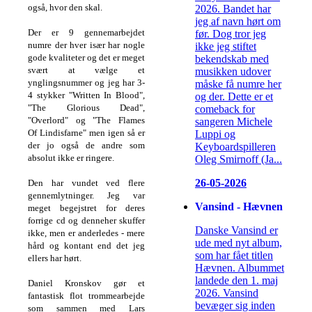
også, hvor den skal.
2026. Bandet har
jeg af navn hørt om
Der er 9 gennemarbejdet
før. Dog tror jeg
numre der hver især har nogle
ikke jeg stiftet
gode kvaliteter og det er meget
bekendskab med
svært at vælge et
musikken udover
ynglingsnummer og jeg har 3-
måske få numre her
4 stykker "Written In Blood",
og der. Dette er et
"The Glorious Dead",
comeback for
"Overlord" og "The Flames
sangeren Michele
Of Lindisfarne" men igen så er
Luppi og
der jo også de andre som
Keyboardspilleren
absolut ikke er ringere.
Oleg Smirnoff (Ja...
26-05-2026
Den har vundet ved flere
gennemlytninger. Jeg var
Vansind - Hævnen
meget begejstret for deres
forrige cd og denneher skuffer
Danske Vansind er
ikke, men er anderledes - mere
ude med nyt album,
hård og kontant end det jeg
som har fået titlen
ellers har hørt.
Hævnen. Albummet
landede den 1. maj
Daniel Kronskov gør et
2026. Vansind
fantastisk flot trommearbejde
bevæger sig inden
som sammen med Lars