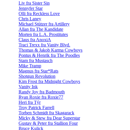
Liv fra Sister Sin
Jennyfer Star
Olli fra Reckless Love
Chris Laney
Michael Stützer fra Artillery
Allan fra The Kandidate
Morten fra L.A. Prostitutes
Claus fra AnoxiA
Traci Trexx fra Vanity Blvd.
Thomas & Jakob Karma Cowboys
Pontus & Henrik fra The Poodles
Stam fra Mustasch
Mike Tramp
Magnus fra Star*Rats
Shotgun Revolution
Kim Frost fra Midnight Cowboys
Vanity Ink
Randy Joy fra Badmouth
Ryan Roxie fra Roxie77
Heri fra Týr
Troy Patrick Farrell
Torben Schmidt fra Skagarack
Micky & Stew fra Dear Superstar
Gustav & Peter fra Stallion Four
Bruce Kulick