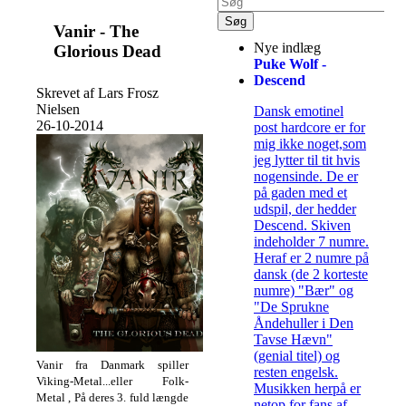
Vanir - The
Nye indlæg
Glorious Dead
Puke Wolf -
Descend
Skrevet af Lars Frosz
Nielsen
Dansk emotinel
26-10-2014
post hardcore er for
mig ikke noget,som
jeg lytter til tit hvis
nogensinde. De er
på gaden med et
udspil, der hedder
Descend. Skiven
indeholder 7 numre.
Heraf er 2 numre på
dansk (de 2 korteste
numre) "Bær" og
"De Sprukne
Åndehuller i Den
Tavse Hævn"
(genial titel) og
Vanir fra Danmark spiller
resten engelsk.
Viking-Metal...eller Folk-
Musikken herpå er
Metal , På deres 3. fuld længde
netop for fans af