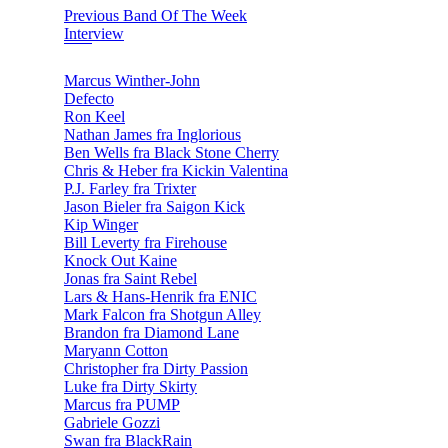
Previous Band Of The Week
Interview
Marcus Winther-John
Defecto
Ron Keel
Nathan James fra Inglorious
Ben Wells fra Black Stone Cherry
Chris & Heber fra Kickin Valentina
P.J. Farley fra Trixter
Jason Bieler fra Saigon Kick
Kip Winger
Bill Leverty fra Firehouse
Knock Out Kaine
Jonas fra Saint Rebel
Lars & Hans-Henrik fra ENIC
Mark Falcon fra Shotgun Alley
Brandon fra Diamond Lane
Maryann Cotton
Christopher fra Dirty Passion
Luke fra Dirty Skirty
Marcus fra PUMP
Gabriele Gozzi
Swan fra BlackRain