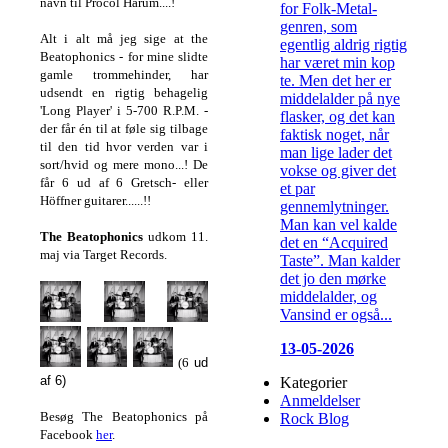
navn til Procol Harum....!
for Folk-Metal-
genren, som
Alt i alt må jeg sige at the
egentlig aldrig rigtig
Beatophonics - for mine slidte
har været min kop
gamle trommehinder, har
te. Men det her er
udsendt en rigtig behagelig
middelalder på nye
'Long Player' i 5-700 R.P.M. -
flasker, og det kan
der får én til at føle sig tilbage
faktisk noget, når
til den tid hvor verden var i
man lige lader det
sort/hvid og mere mono...! De
vokse og giver det
får 6 ud af 6 Gretsch- eller
et par
Höffner guitarer......!!
gennemlytninger.
Man kan vel kalde
The Beatophonics
udkom 11.
det en “Acquired
maj via Target Records.
Taste”. Man kalder
det jo den mørke
middelalder, og
Vansind er også...
13-05-2026
(6
ud
af 6)
Kategorier
Anmeldelser
Besøg The Beatophonics på
Rock Blog
Facebook
her
.