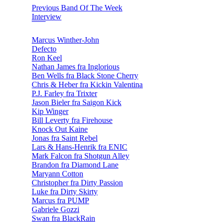
Previous Band Of The Week
Interview
Marcus Winther-John
Defecto
Ron Keel
Nathan James fra Inglorious
Ben Wells fra Black Stone Cherry
Chris & Heber fra Kickin Valentina
P.J. Farley fra Trixter
Jason Bieler fra Saigon Kick
Kip Winger
Bill Leverty fra Firehouse
Knock Out Kaine
Jonas fra Saint Rebel
Lars & Hans-Henrik fra ENIC
Mark Falcon fra Shotgun Alley
Brandon fra Diamond Lane
Maryann Cotton
Christopher fra Dirty Passion
Luke fra Dirty Skirty
Marcus fra PUMP
Gabriele Gozzi
Swan fra BlackRain