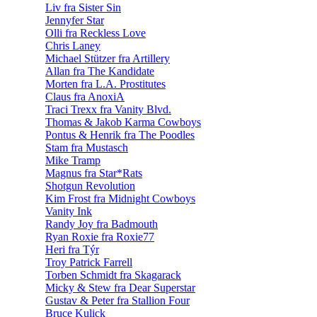
Liv fra Sister Sin
Jennyfer Star
Olli fra Reckless Love
Chris Laney
Michael Stützer fra Artillery
Allan fra The Kandidate
Morten fra L.A. Prostitutes
Claus fra AnoxiA
Traci Trexx fra Vanity Blvd.
Thomas & Jakob Karma Cowboys
Pontus & Henrik fra The Poodles
Stam fra Mustasch
Mike Tramp
Magnus fra Star*Rats
Shotgun Revolution
Kim Frost fra Midnight Cowboys
Vanity Ink
Randy Joy fra Badmouth
Ryan Roxie fra Roxie77
Heri fra Týr
Troy Patrick Farrell
Torben Schmidt fra Skagarack
Micky & Stew fra Dear Superstar
Gustav & Peter fra Stallion Four
Bruce Kulick