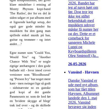
egne kompositioner, der giver
2026. Bandet har
klare mindelser i retning af
jeg af navn hørt om
Monty Phytons kopi-band
før. Dog tror jeg
'The Rutles', der for en del år
ikke jeg stiftet
siden udgav et par albums med
bekendskab med
et lignende kærligt setup, der
musikken udover
også gav gode minder fra
måske få numre her
musikken fra den gang man
og der. Dette er et
spillede enkel musik på bas,
comeback for
guitar og trommer - og intet
sangeren Michele
andet.....!
Luppi og
Keyboardspilleren
Egne numre som "Could You,
Oleg Smirnoff (Ja...
Would You" og "Another
Chance With You" er nogle
26-05-2026
rigtige ørehængere i den gode
ballade stil - hvor imod cover
Vansind - Hævnen
versioner som "Bloodhound"
og "Poison Ivy" har noget mere
Danske Vansind er
kant - men swinger lige så godt
ude med nyt album,
- sidstnævnte nr. en ganske
som har fået titlen
god kopi af det gamle
Hævnen. Albummet
Paramounts nr. som de hed før
landede den 1. maj
en 'hvidere skygge af blegt'
2026. Vansind
trak ind over - og de skiftede
bevæger sig inden