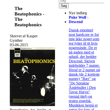
The
Nye indlæg
Beatophonics -
Puke Wolf -
The
Descend
Beatophonics
Dansk emotinel
post hardcore er for
Skrevet af Kasper
mig ikke noget,som
Gynther
jeg lytter til tit hvis
03-06-2015
nogensinde. De er
på gaden med et
udspil, der hedder
Descend. Skiven
indeholder 7 numre.
Heraf er 2 numre på
dansk (de 2 korteste
numre) "Bær" og
"De Sprukne
Åndehuller i Den
Tavse Hævn"
(genial titel) og
resten engelsk.
Musikken herpå er
netop for fans af
Beatophonics har begået et