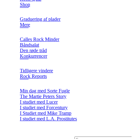
Shop
Graduering af plader
Mere
Calles Rock Minder
Båndsalat
Den røde tråd
Konkurrencer
Tidligere vindere
Rock Reports
Min dag med Sorte Fugle
The Martie Peters Story
I studiet med Lucer
I studiet med Forcentury
I Studiet med Mike Tramp
I studiet med L.A. Prostitutes