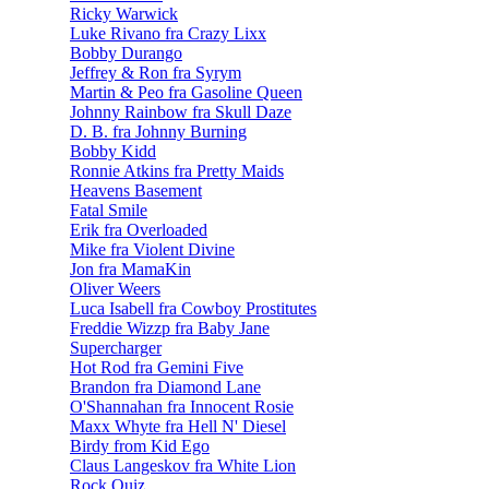
Ricky Warwick
Luke Rivano fra Crazy Lixx
Bobby Durango
Jeffrey & Ron fra Syrym
Martin & Peo fra Gasoline Queen
Johnny Rainbow fra Skull Daze
D. B. fra Johnny Burning
Bobby Kidd
Ronnie Atkins fra Pretty Maids
Heavens Basement
Fatal Smile
Erik fra Overloaded
Mike fra Violent Divine
Jon fra MamaKin
Oliver Weers
Luca Isabell fra Cowboy Prostitutes
Freddie Wizzp fra Baby Jane
Supercharger
Hot Rod fra Gemini Five
Brandon fra Diamond Lane
O'Shannahan fra Innocent Rosie
Maxx Whyte fra Hell N' Diesel
Birdy from Kid Ego
Claus Langeskov fra White Lion
Rock Quiz