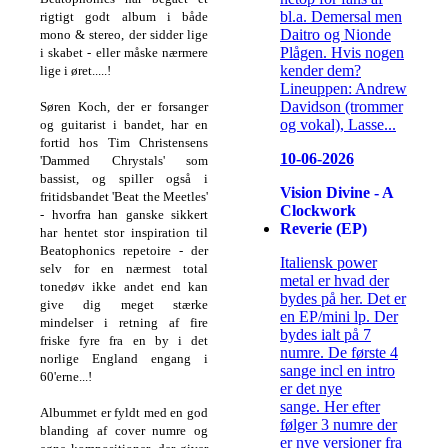
bl.a. Demersal men
rigtigt godt album i både
Daitro og Nionde
mono & stereo, der sidder lige
Plågen. Hvis nogen
i skabet - eller måske nærmere
kender dem?
lige i øret.....!
Lineuppen: Andrew
Davidson (trommer
Søren Koch, der er forsanger
og vokal), Lasse...
og guitarist i bandet, har en
fortid hos Tim Christensens
10-06-2026
'Dammed Chrystals' som
bassist, og spiller også i
Vision Divine - A
fritidsbandet 'Beat the Meetles'
Clockwork
- hvorfra han ganske sikkert
Reverie (EP)
har hentet stor inspiration til
Beatophonics repetoire - der
Italiensk power
selv for en nærmest total
metal er hvad der
tonedøv ikke andet end kan
bydes på her. Det er
give dig meget stærke
en EP/mini lp. Der
mindelser i retning af fire
bydes ialt på 7
friske fyre fra en by i det
numre. De første 4
norlige England engang i
sange incl en intro
60'erne...!
er det nye
sange. Her efter
Albummet er fyldt med en god
følger 3 numre der
blanding af cover numre og
er nye versioner fra