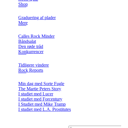
Shop
Graduering af plader
Mere
Calles Rock Minder
Båndsalat
Den røde tråd
Konkurrencer
Tidligere vindere
Rock Reports
Min dag med Sorte Fugle
The Martie Peters Story
I studiet med Lucer
I studiet med Forcentury
I Studiet med Mike Tramp
I studiet med L.A. Prostitutes