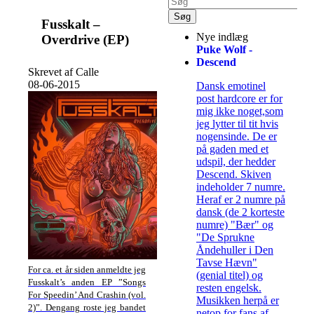
Fusskalt –
Nye indlæg
Overdrive (EP)
Puke Wolf -
Descend
Skrevet af Calle
08-06-2015
Dansk emotinel
post hardcore er for
mig ikke noget,som
jeg lytter til tit hvis
nogensinde. De er
på gaden med et
udspil, der hedder
Descend. Skiven
indeholder 7 numre.
Heraf er 2 numre på
dansk (de 2 korteste
numre) "Bær" og
"De Sprukne
Åndehuller i Den
Tavse Hævn"
For ca. et år siden anmeldte jeg
(genial titel) og
Fusskalt’s anden EP ”Songs
resten engelsk.
For Speedin’ And Crashin (vol.
Musikken herpå er
2)”. Dengang roste jeg bandet
netop for fans af