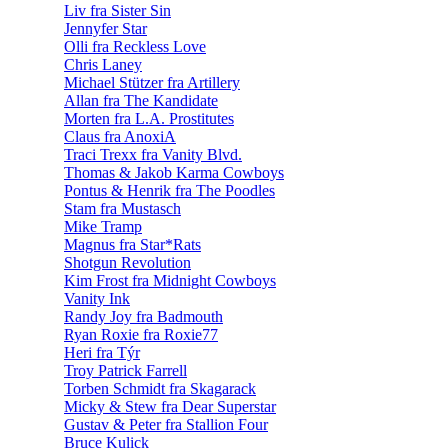
Liv fra Sister Sin
Jennyfer Star
Olli fra Reckless Love
Chris Laney
Michael Stützer fra Artillery
Allan fra The Kandidate
Morten fra L.A. Prostitutes
Claus fra AnoxiA
Traci Trexx fra Vanity Blvd.
Thomas & Jakob Karma Cowboys
Pontus & Henrik fra The Poodles
Stam fra Mustasch
Mike Tramp
Magnus fra Star*Rats
Shotgun Revolution
Kim Frost fra Midnight Cowboys
Vanity Ink
Randy Joy fra Badmouth
Ryan Roxie fra Roxie77
Heri fra Týr
Troy Patrick Farrell
Torben Schmidt fra Skagarack
Micky & Stew fra Dear Superstar
Gustav & Peter fra Stallion Four
Bruce Kulick