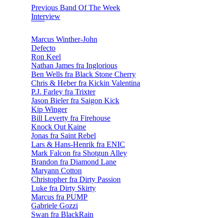
Previous Band Of The Week
Interview
Marcus Winther-John
Defecto
Ron Keel
Nathan James fra Inglorious
Ben Wells fra Black Stone Cherry
Chris & Heber fra Kickin Valentina
P.J. Farley fra Trixter
Jason Bieler fra Saigon Kick
Kip Winger
Bill Leverty fra Firehouse
Knock Out Kaine
Jonas fra Saint Rebel
Lars & Hans-Henrik fra ENIC
Mark Falcon fra Shotgun Alley
Brandon fra Diamond Lane
Maryann Cotton
Christopher fra Dirty Passion
Luke fra Dirty Skirty
Marcus fra PUMP
Gabriele Gozzi
Swan fra BlackRain