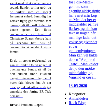
for Folk-Metal-
været med til at skabe bandets
genren, som
sound. Bandet spiller godt og
egentlig aldrig rigtig
de virker som en meget
har været min kop
fasttømret enhed. Samtidig har
te. Men det her er
Lars en rigtig god stemme, som
middelalder på nye
passer godt til musik inden for
flasker, og det kan
denne genre. Det flotte
faktisk noget, når
coverartwork er lavet af
man lige lader det
Christiano Suares. (besøg ham
vokse og giver det
på Facebook
her
). Klik på
et par
coveret for at se det i større
gennemlytninger.
format.
Man kan vel kalde
det en “Acquired
Er du til stoner rock/metal og
Taste”. Man kalder
kan du nikke OK til nogen af
det jo den mørke
ovennævnte bands, så vil du
middelalder, og
helt sikkert finde Fusskalt
Vansind er også...
meget interessant. Jeg er i
hvert fald blevet fan. Ja det
13-05-2026
blev jeg faktisk allerede da jeg
anmeldte den forrige EP. Tjek
Kategorier
dem ud!!!
Anmeldelser
Rock Blog
Drive EP
udkom 1. april.