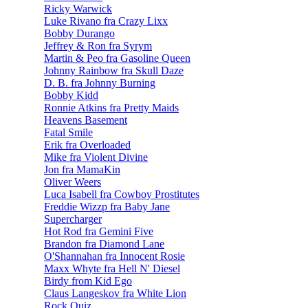
Ricky Warwick
Luke Rivano fra Crazy Lixx
Bobby Durango
Jeffrey & Ron fra Syrym
Martin & Peo fra Gasoline Queen
Johnny Rainbow fra Skull Daze
D. B. fra Johnny Burning
Bobby Kidd
Ronnie Atkins fra Pretty Maids
Heavens Basement
Fatal Smile
Erik fra Overloaded
Mike fra Violent Divine
Jon fra MamaKin
Oliver Weers
Luca Isabell fra Cowboy Prostitutes
Freddie Wizzp fra Baby Jane
Supercharger
Hot Rod fra Gemini Five
Brandon fra Diamond Lane
O'Shannahan fra Innocent Rosie
Maxx Whyte fra Hell N' Diesel
Birdy from Kid Ego
Claus Langeskov fra White Lion
Rock Quiz