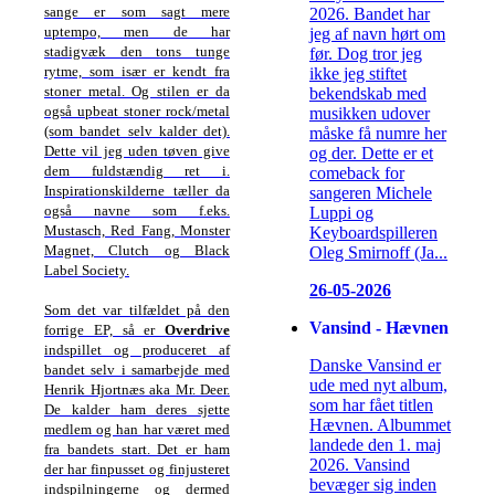
sange er som sagt mere
2026. Bandet har
uptempo, men de har
jeg af navn hørt om
stadigvæk den tons tunge
før. Dog tror jeg
rytme, som især er kendt fra
ikke jeg stiftet
stoner metal. Og stilen er da
bekendskab med
også upbeat stoner rock/metal
musikken udover
(som bandet selv kalder det).
måske få numre her
Dette vil jeg uden tøven give
og der. Dette er et
dem fuldstændig ret i.
comeback for
Inspirationskilderne tæller da
sangeren Michele
også navne som f.eks.
Luppi og
Mustasch, Red Fang, Monster
Keyboardspilleren
Magnet, Clutch og Black
Oleg Smirnoff (Ja...
Label Society.
26-05-2026
Som det var tilfældet på den
Vansind - Hævnen
forrige EP, så er
Overdrive
indspillet og produceret af
Danske Vansind er
bandet selv i samarbejde med
ude med nyt album,
Henrik Hjortnæs aka Mr. Deer.
som har fået titlen
De kalder ham deres sjette
Hævnen. Albummet
medlem og han har været med
landede den 1. maj
fra bandets start. Det er ham
2026. Vansind
der har finpusset og finjusteret
bevæger sig inden
indspilningerne og dermed