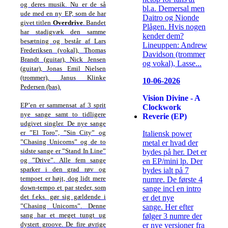
og deres musik. Nu er de så
bl.a. Demersal men
ude med en ny EP, som de har
Daitro og Nionde
givet titlen
Overdrive
. Bandet
Plågen. Hvis nogen
har stadigvæk den samme
kender dem?
besætning og består af Lars
Lineuppen: Andrew
Frederiksen (vokal), Thomas
Davidson (trommer
Brandt (guitar), Nick Jensen
og vokal), Lasse...
(guitar), Jonas Emil Nielsen
(trommer), Janus Klinke
10-06-2026
Pedersen (bas).
Vision Divine - A
EP’en er sammensat af 3 sprit
Clockwork
nye sange samt to tidligere
Reverie (EP)
udgivet singler. De nye sange
er ”El Toro”, ”Sin City” og
Italiensk power
”Chasing Unicorns” og de to
metal er hvad der
sidste sange er ”Stand In Line”
bydes på her. Det er
og ”Drive”. Alle fem sange
en EP/mini lp. Der
sparker i den grad røv og
bydes ialt på 7
tempoet er højt, dog lidt mere
numre. De første 4
down-tempo et par steder, som
sange incl en intro
det f.eks. gør sig gældende i
er det nye
”Chasing Unicorns”. Denne
sange. Her efter
sang har et meget tungt ug
følger 3 numre der
dystert groove. De fire øvrige
er nye versioner fra