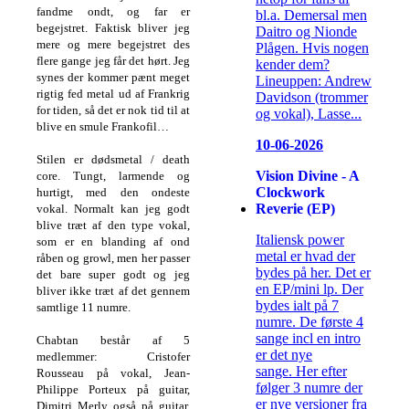
fandme ondt, og far er
bl.a. Demersal men
begejstret. Faktisk bliver jeg
Daitro og Nionde
mere og mere begejstret des
Plågen. Hvis nogen
flere gange jeg får det hørt. Jeg
kender dem?
synes der kommer pænt meget
Lineuppen: Andrew
rigtig fed metal ud af Frankrig
Davidson (trommer
for tiden, så det er nok tid til at
og vokal), Lasse...
blive en smule Frankofil…
10-06-2026
Stilen er dødsmetal / death
Vision Divine - A
core. Tungt, larmende og
Clockwork
hurtigt, med den ondeste
Reverie (EP)
vokal. Normalt kan jeg godt
blive træt af den type vokal,
Italiensk power
som er en blanding af ond
metal er hvad der
råben og growl, men her passer
bydes på her. Det er
det bare super godt og jeg
en EP/mini lp. Der
bliver ikke træt af det gennem
bydes ialt på 7
samtlige 11 numre.
numre. De første 4
sange incl en intro
Chabtan består af 5
er det nye
medlemmer: Cristofer
sange. Her efter
Rousseau på vokal, Jean-
følger 3 numre der
Philippe Porteux på guitar,
er nye versioner fra
Dimitri Merly også på guitar,