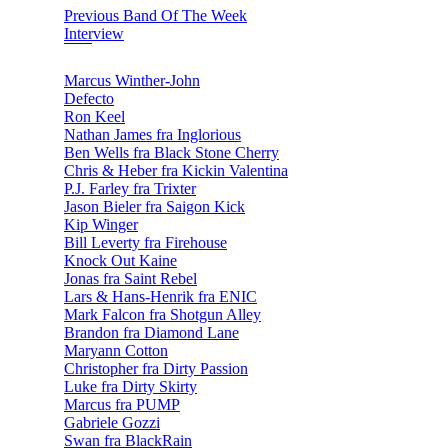
Previous Band Of The Week
Interview
Marcus Winther-John
Defecto
Ron Keel
Nathan James fra Inglorious
Ben Wells fra Black Stone Cherry
Chris & Heber fra Kickin Valentina
P.J. Farley fra Trixter
Jason Bieler fra Saigon Kick
Kip Winger
Bill Leverty fra Firehouse
Knock Out Kaine
Jonas fra Saint Rebel
Lars & Hans-Henrik fra ENIC
Mark Falcon fra Shotgun Alley
Brandon fra Diamond Lane
Maryann Cotton
Christopher fra Dirty Passion
Luke fra Dirty Skirty
Marcus fra PUMP
Gabriele Gozzi
Swan fra BlackRain