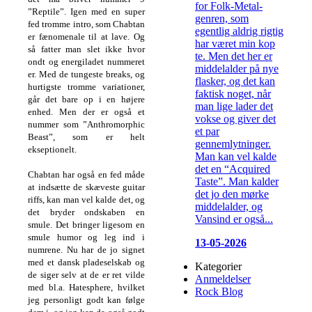
for Folk-Metal-
”Reptile”. Igen med en super
genren, som
fed tromme intro, som Chabtan
egentlig aldrig rigtig
er fænomenale til at lave. Og
har været min kop
så fatter man slet ikke hvor
te. Men det her er
ondt og energiladet nummeret
middelalder på nye
er. Med de tungeste breaks, og
flasker, og det kan
hurtigste tromme variationer,
faktisk noget, når
går det bare op i en højere
man lige lader det
enhed. Men der er også et
vokse og giver det
nummer som ”Anthromorphic
et par
Beast”, som er helt
gennemlytninger.
ekseptionelt.
Man kan vel kalde
det en “Acquired
Chabtan har også en fed måde
Taste”. Man kalder
at indsætte de skæveste guitar
det jo den mørke
riffs, kan man vel kalde det, og
middelalder, og
det bryder ondskaben en
Vansind er også...
smule. Det bringer ligesom en
smule humor og leg ind i
13-05-2026
numrene. Nu har de jo signet
med et dansk pladeselskab og
Kategorier
de siger selv at de er ret vilde
Anmeldelser
med bl.a. Hatesphere, hvilket
Rock Blog
jeg personligt godt kan følge