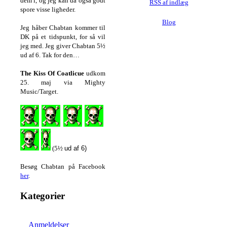
dem i, og jeg kan da også godt
RSS af indlæg
spore visse ligheder.
Blog
Jeg håber Chabtan kommer til
DK på et tidspunkt, for så vil
jeg med. Jeg giver Chabtan 5½
ud af 6. Tak for den…
The Kiss Of Coatlicue
udkom
25. maj via Mighty
Music/Target.
(5½
ud af 6)
Besøg Chabtan på Facebook
her
.
Kategorier
Anmeldelser