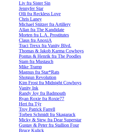
Liv fra Sister Sin
Jennyfer Star
Olli fra Reckless Love
Chris Laney
Michael Stützer fra Artillery
Allan fra The Kandidate
Morten fra L.A. Prostitutes
Claus fra AnoxiA
Traci Trexx fra Vanity Blvd.
Thomas & Jakob Karma Cowboys
Pontus & Henrik fra The Poodles
Stam fra Mustasch
Mike Tramp
Magnus fra Star*Rats
Shotgun Revolution
Kim Frost fra Midnight Cowboys
Vanity Ink
Randy Joy fra Badmouth
Ryan Roxie fra Roxie77
Heri fra Týr
Troy Patrick Farrell
Torben Schmidt fra Skagarack
Micky & Stew fra Dear Superstar
Gustav & Peter fra Stallion Four
Bruce Kulick