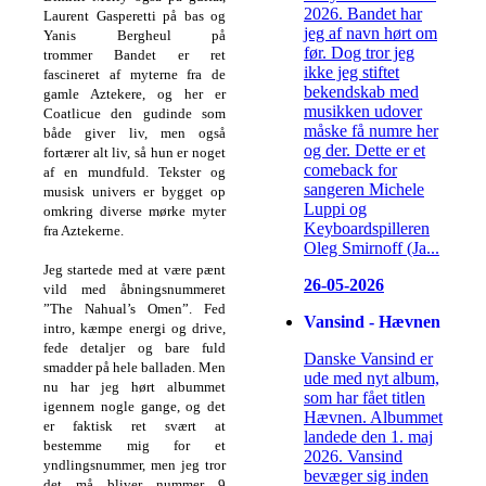
2026. Bandet har
Laurent Gasperetti på bas og
jeg af navn hørt om
Yanis Bergheul på
før. Dog tror jeg
trommer Bandet er ret
ikke jeg stiftet
fascineret af myterne fra de
bekendskab med
gamle Aztekere, og her er
musikken udover
Coatlicue den gudinde som
måske få numre her
både giver liv, men også
og der. Dette er et
fortærer alt liv, så hun er noget
comeback for
af en mundfuld. Tekster og
sangeren Michele
musisk univers er bygget op
Luppi og
omkring diverse mørke myter
Keyboardspilleren
fra Aztekerne.
Oleg Smirnoff (Ja...
Jeg startede med at være pænt
26-05-2026
vild med åbningsnummeret
”The Nahual’s Omen”. Fed
Vansind - Hævnen
intro, kæmpe energi og drive,
fede detaljer og bare fuld
Danske Vansind er
smadder på hele balladen. Men
ude med nyt album,
nu har jeg hørt albummet
som har fået titlen
igennem nogle gange, og det
Hævnen. Albummet
er faktisk ret svært at
landede den 1. maj
bestemme mig for et
2026. Vansind
yndlingsnummer, men jeg tror
bevæger sig inden
det må bliver nummer 9