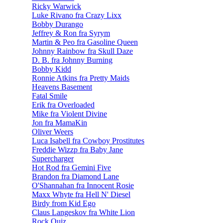
Ricky Warwick
Luke Rivano fra Crazy Lixx
Bobby Durango
Jeffrey & Ron fra Syrym
Martin & Peo fra Gasoline Queen
Johnny Rainbow fra Skull Daze
D. B. fra Johnny Burning
Bobby Kidd
Ronnie Atkins fra Pretty Maids
Heavens Basement
Fatal Smile
Erik fra Overloaded
Mike fra Violent Divine
Jon fra MamaKin
Oliver Weers
Luca Isabell fra Cowboy Prostitutes
Freddie Wizzp fra Baby Jane
Supercharger
Hot Rod fra Gemini Five
Brandon fra Diamond Lane
O'Shannahan fra Innocent Rosie
Maxx Whyte fra Hell N' Diesel
Birdy from Kid Ego
Claus Langeskov fra White Lion
Rock Quiz