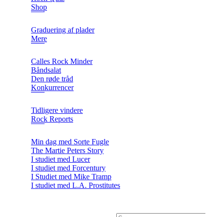
Shop
Graduering af plader
Mere
Calles Rock Minder
Båndsalat
Den røde tråd
Konkurrencer
Tidligere vindere
Rock Reports
Min dag med Sorte Fugle
The Martie Peters Story
I studiet med Lucer
I studiet med Forcentury
I Studiet med Mike Tramp
I studiet med L.A. Prostitutes