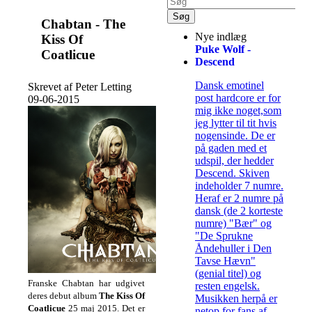
Chabtan - The
Nye indlæg
Kiss Of
Puke Wolf -
Coatlicue
Descend
Dansk emotinel
Skrevet af Peter Letting
post hardcore er for
09-06-2015
mig ikke noget,som
jeg lytter til tit hvis
nogensinde. De er
på gaden med et
udspil, der hedder
Descend. Skiven
indeholder 7 numre.
Heraf er 2 numre på
dansk (de 2 korteste
numre) "Bær" og
"De Sprukne
Åndehuller i Den
Tavse Hævn"
(genial titel) og
Franske Chabtan har udgivet
resten engelsk.
deres debut album
The Kiss Of
Musikken herpå er
Coatlicue
25 maj 2015. Det er
netop for fans af