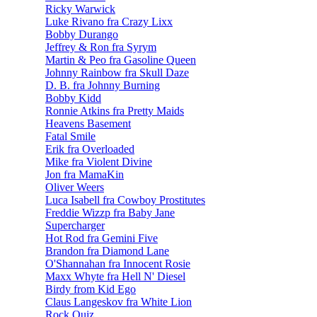
Ricky Warwick
Luke Rivano fra Crazy Lixx
Bobby Durango
Jeffrey & Ron fra Syrym
Martin & Peo fra Gasoline Queen
Johnny Rainbow fra Skull Daze
D. B. fra Johnny Burning
Bobby Kidd
Ronnie Atkins fra Pretty Maids
Heavens Basement
Fatal Smile
Erik fra Overloaded
Mike fra Violent Divine
Jon fra MamaKin
Oliver Weers
Luca Isabell fra Cowboy Prostitutes
Freddie Wizzp fra Baby Jane
Supercharger
Hot Rod fra Gemini Five
Brandon fra Diamond Lane
O'Shannahan fra Innocent Rosie
Maxx Whyte fra Hell N' Diesel
Birdy from Kid Ego
Claus Langeskov fra White Lion
Rock Quiz