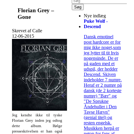
Florian Grey –
Nye indlæg
Gone
Puke Wolf -
Descend
Skrevet af Calle
12-06-2015
Dansk emotinel
post hardcore er for
mig ikke noget,som
jeg lytter til tit hvis
nogensinde. De er
på gaden med et
udspil, der hedder
Descend. Skiven
indeholder 7 numre.
Heraf er 2 numre på
dansk (de 2 korteste
numre) "Bær" og
"De Sprukne
Åndehuller i Den
Tavse Hævn"
Jeg kendte ikke til tyske
(genial titel) og
Florian Grey inden jeg odtog
resten engelsk.
dette album. Ifølge
Musikken herpå er
presseskrivelsen er han også
netop for fans af