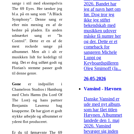
sange i stil med eksempelvis
2026. Bandet har
The 69 Eyes. Her tænker jeg
jeg af navn hørt om
bl.a. på en sang som ”A Black
før. Dog tror jeg
Symphony”. Denne sang er
ikke jeg stiftet
efter min mening en af de
bekendskab med
bedste på pladen. En anden
musikken udover
udmærket sang er ”In
måske få numre her
Control”. Dette er en af de
og der. Dette er et
mest rockede sange på
comeback for
albummet. Men alt i alt er
sangeren Michele
musikken lidt for kedeligt til
Luppi og
mig. Det er dog udført godt og
Keyboardspilleren
Florian's stemme passer godt
Oleg Smirnoff (Ja...
til denne genre.
26-05-2026
Gone
er indpsillet i
Vansind - Hævnen
Chameleon Studios i Hamburg
med Chris Harms (fra Lord Of
Danske Vansind er
The Lost) og hans partner
ude med nyt album,
Benjamin Lawrenz bag
som har fået titlen
knapperne. De har gjort et godt
Hævnen. Albummet
stykke arbejde og albummet er
landede den 1. maj
yderst flot produceret.
2026. Vansind
bevæger sig inden
Er du til førnævnte The 69