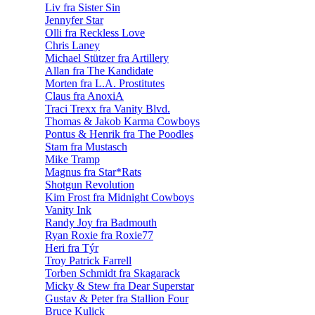
Liv fra Sister Sin
Jennyfer Star
Olli fra Reckless Love
Chris Laney
Michael Stützer fra Artillery
Allan fra The Kandidate
Morten fra L.A. Prostitutes
Claus fra AnoxiA
Traci Trexx fra Vanity Blvd.
Thomas & Jakob Karma Cowboys
Pontus & Henrik fra The Poodles
Stam fra Mustasch
Mike Tramp
Magnus fra Star*Rats
Shotgun Revolution
Kim Frost fra Midnight Cowboys
Vanity Ink
Randy Joy fra Badmouth
Ryan Roxie fra Roxie77
Heri fra Týr
Troy Patrick Farrell
Torben Schmidt fra Skagarack
Micky & Stew fra Dear Superstar
Gustav & Peter fra Stallion Four
Bruce Kulick