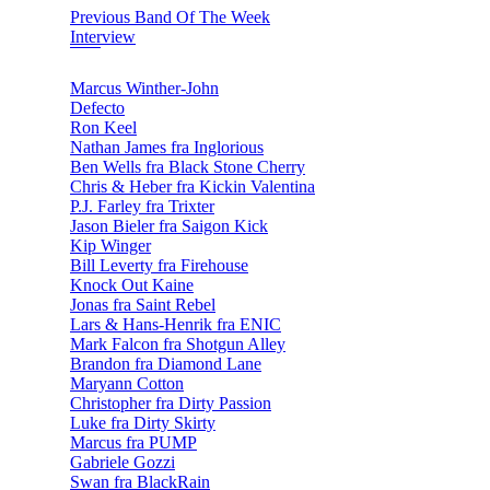
Previous Band Of The Week
Interview
Marcus Winther-John
Defecto
Ron Keel
Nathan James fra Inglorious
Ben Wells fra Black Stone Cherry
Chris & Heber fra Kickin Valentina
P.J. Farley fra Trixter
Jason Bieler fra Saigon Kick
Kip Winger
Bill Leverty fra Firehouse
Knock Out Kaine
Jonas fra Saint Rebel
Lars & Hans-Henrik fra ENIC
Mark Falcon fra Shotgun Alley
Brandon fra Diamond Lane
Maryann Cotton
Christopher fra Dirty Passion
Luke fra Dirty Skirty
Marcus fra PUMP
Gabriele Gozzi
Swan fra BlackRain