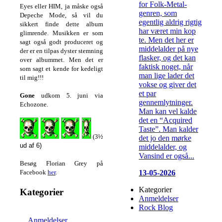
for Folk-Metal-
Eyes eller HIM, ja måske også
genren, som
Depeche Mode, så vil du
egentlig aldrig rigtig
sikkert finde dette album
har været min kop
glimrende. Musikken er som
te. Men det her er
sagt også godt produceret og
middelalder på nye
der er en tilpas dyster stemning
flasker, og det kan
over albummet. Men det er
faktisk noget, når
som sagt et kende for kedeligt
man lige lader det
til mig!!!
vokse og giver det
et par
Gone
udkom 5. juni via
gennemlytninger.
Echozone.
Man kan vel kalde
det en “Acquired
Taste”. Man kalder
(3½
det jo den mørke
ud af 6)
middelalder, og
Vansind er også...
Besøg Florian Grey på
13-05-2026
Facebook
her
.
Kategorier
Kategorier
Anmeldelser
Rock Blog
Anmeldelser