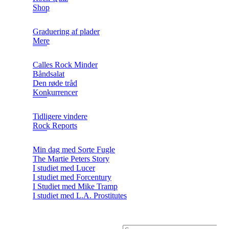
Shop
Graduering af plader
Mere
Calles Rock Minder
Båndsalat
Den røde tråd
Konkurrencer
Tidligere vindere
Rock Reports
Min dag med Sorte Fugle
The Martie Peters Story
I studiet med Lucer
I studiet med Forcentury
I Studiet med Mike Tramp
I studiet med L.A. Prostitutes