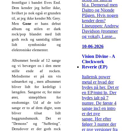
frontfigur i bandet Eves End.
bl.a. Demersal men
Dem kender jeg heller ikke,
Daitro og Nionde
hvilket jo nok også er grunden
Plågen. Hvis nogen
til, at jeg ikke kender Mr. Grey.
kender dem?
Men
Gone
er hans debut
Lineuppen: Andrew
album og stilen er dark
Davidson (trommer
rock/pop blandet med lidt
og vokal), Lasse...
goth rock og samtidig tilført
lidt symfoniske og
10-06-2026
elektroniske elementer.
Vision Divine - A
Albummet består af 12 sange
Clockwork
og vi bevæger os i den mere
Reverie (EP)
stille ende af rocken.
Melodierne er på sin vis
Italiensk power
udmærket og , men albummet
metal er hvad der
bliver lidt for kedeligt i
bydes på her. Det er
længden. Sangene er, for mine
en EP/mini lp. Der
ører, simeplthen for
bydes ialt på 7
ensformige. Ud af de tolv
numre. De første 4
sange er to af dem digte, som
sange incl en intro
bliver tilsat lidt
er det nye
baggrundsmusik. Det er
sange. Her efter
”Demons” og ”Suffering”.
følger 3 numre der
Derudover er der goth rock
er nye versioner fra