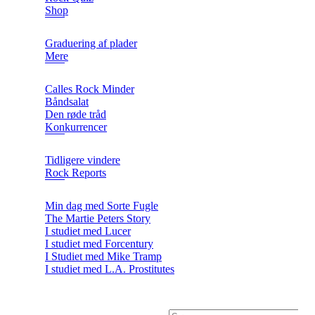
Shop
Graduering af plader
Mere
Calles Rock Minder
Båndsalat
Den røde tråd
Konkurrencer
Tidligere vindere
Rock Reports
Min dag med Sorte Fugle
The Martie Peters Story
I studiet med Lucer
I studiet med Forcentury
I Studiet med Mike Tramp
I studiet med L.A. Prostitutes