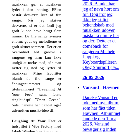
2026. Bandet har
musikken, gør at musikken
jeg af navn hørt om
lyder i den retning. EP’en
før. Dog tror jeg
består desværre kun af fire
ikke jeg stiftet
sange. Når jeg skriver
bekendskab med
desværre, så er det fordi jeg
musikken udover
godt kunne have brugt flere
måske få numre her
numre. De fire sange svinger
og der. Dette er et
enormt godt og melodierne er
comeback for
godt skruet sammen. Der er en
sangeren Michele
overordnet fed groove i
Luppi og
sangene og man kan ikke
Keyboardspilleren
undgå at rocke med, når man
Oleg Smirnoff (Ja...
sætter sig ned og lytter til
musikken. Mine favoritter
26-05-2026
blandt de fire sange er
åbningsnummeret og
Vansind - Hævnen
titelnummeret ”Laughing At
Your Feet” samt første
Danske Vansind er
singleudspil ”Open Ocean”.
ude med nyt album,
Sidst nævnte har bandet også
som har fået titlen
udsendt en musikvideo til.
Hævnen. Albummet
landede den 1. maj
Laughing At Your Feet
er
2026. Vansind
indspillet i Vibe Factory med
bevæger sig inden
Jakob Winther bag knapperne.