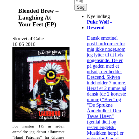
Blended Brew –
Nye indlæg
Laughing At
Puke Wolf -
Your Feet (EP)
Descend
Dansk emotinel
Skrevet af Calle
post hardcore er for
16-06-2016
mig ikke noget,som
jeg lytter til tit hvis
nogensinde. De er
på gaden med et
udspil, der hedder
Descend. Skiven
indeholder 7 numre.
Heraf er 2 numre på
dansk (de 2 korteste
numre) "Bær" og
"De Sprukne
Åndehuller i Den
Tavse Hævn"
(genial titel) og
For næsten 1½ år siden
resten engelsk.
anmeldte jeg debut albummet
Musikken herpå er
”Hand Patrones” fra Glumsø
netop for fans af