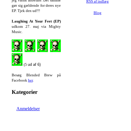
jeg varmt anbefale. Det samme
RSS af indlæg
gør sig gældende for deres nye
EP. Tjek den ud!!!
Blog
Laughing At Your Feet (EP)
udkom 27. maj via Mighty
Music.
(5
ud af 6)
Besøg Blended Brew på
Facebook
her
.
Kategorier
Anmeldelser