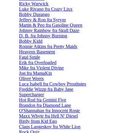
Ricky Warwick
Luke Rivano fra Crazy Lixx
Bobby Durango
Jeffrey & Ron fra Syrym
Martin & Peo fra Gasoline Queen
Johnny Rainbow fra Skull Daze
D. B. fra Johnny Burning
Bobby Kidd
Ronnie Atkins fra Pretty Maids
Heavens Basement
Fatal Smile
Erik fra Overloaded
Mike fra Violent Divine
Jon fra MamaKin
Oliver Weers
Luca Isabell fra Cowboy Prostitutes
Freddie Wizzp fra Baby Jane
Supercharger
Hot Rod fra Gemini Five
Brandon fra Diamond Lane
O'Shannahan fra Innocent Rosie
Maxx Whyte fra Hell N' Diesel
Birdy from Kid Ego
Claus Langeskov fra White Lion
Rock Quiz