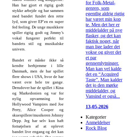
for Folk-Metal-
Han har gjort et rigtig godt
genren, som
stykke arbejde og har sammen
egentlig aldrig rigtig
med bandet fundet den rette
har været min kop
lyd, som giver EP’en en super
te. Men det her er
fed feeling. De unge musikkere
middelalder på nye
spiller rigtig godt og Jimmy’s
flasker, og det kan
vokal fungerer perfekt til
faktisk noget, når
bandets stil og musikalske
man lige lader det
univers.
vokse og giver det
et par
Bandet er måske ikke så
gennemlytninger.
kendte herhjemme i lille
Man kan vel kalde
Danmark, men de har spillet
det en “Acquired
flere shows i USA, hvor de har
Taste”. Man kalder
været ovre hele tre gange.
det jo den mørke
Derudover har de spillet i Kina
middelalder, og
og Markedonien og var for
Vansind er også...
nylig opvarmning for
Hollywood Vampires med Joe
13-05-2026
Perry, Alice Cooper og
skuespillere/musikeren Johnny
Kategorier
Depp. Jeg har selv kun haft
Anmeldelser
fornøjelsen af at oplevet
Rock Blog
bandet live engang og det kan