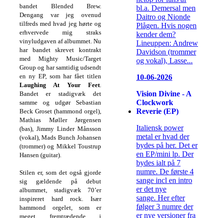
bandet Blended Brew.
bl.a. Demersal men
Dengang var jeg ovenud
Daitro og Nionde
tilfreds med hvad jeg hørte og
Plågen. Hvis nogen
erhvervede mig straks
kender dem?
vinyludgaven af albummet. Nu
Lineuppen: Andrew
har bandet skrevet kontrakt
Davidson (trommer
med Mighty Music/Target
og vokal), Lasse...
Group og har samtidig udsendt
en ny EP, som har fået titlen
10-06-2026
Laughing At Your Feet
.
Vision Divine - A
Bandet er stadigvæk det
Clockwork
samme og udgør Sebastian
Reverie (EP)
Beck Groset (hammond orgel),
Mathias Møller Jørgensen
Italiensk power
(bas), Jimmy Linder Månsson
metal er hvad der
(vokal), Mads Bunch Johansen
bydes på her. Det er
(trommer) og Mikkel Toustrup
en EP/mini lp. Der
Hansen (guitar).
bydes ialt på 7
numre. De første 4
Stilen er, som det også gjorde
sange incl en intro
sig gældende på debut
er det nye
albummet, stadigvæk 70’er
sange. Her efter
inspireret hard rock. Især
følger 3 numre der
hammond orgelet, som er
er nye versioner fra
meget fremtrædende i