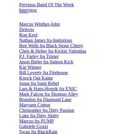
Previous Band Of The Week
Interview
Marcus Winther-John
Defecto
Ron Keel
Nathan James fra Inglorious
Ben Wells fra Black Stone Cherry
Chris & Heber fra Kickin Valentina
P.J. Farley fra Trixter
Jason Bieler fra Saigon Kick
Kip Winger
Bill Leverty fra Firehouse
Knock Out Kaine
Jonas fra Saint Rebel
Lars & Hans-Henrik fra ENIC
Mark Falcon fra Shotgun Alley
Brandon fra Diamond Lane
Maryann Cotton
Christopher fra Dirty Passion
Luke fra Dirty Skirty
Marcus fra PUMP
Gabriele Gozzi
Swan fra BlackRain