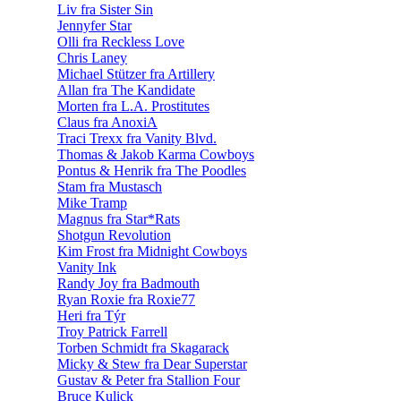
Liv fra Sister Sin
Jennyfer Star
Olli fra Reckless Love
Chris Laney
Michael Stützer fra Artillery
Allan fra The Kandidate
Morten fra L.A. Prostitutes
Claus fra AnoxiA
Traci Trexx fra Vanity Blvd.
Thomas & Jakob Karma Cowboys
Pontus & Henrik fra The Poodles
Stam fra Mustasch
Mike Tramp
Magnus fra Star*Rats
Shotgun Revolution
Kim Frost fra Midnight Cowboys
Vanity Ink
Randy Joy fra Badmouth
Ryan Roxie fra Roxie77
Heri fra Týr
Troy Patrick Farrell
Torben Schmidt fra Skagarack
Micky & Stew fra Dear Superstar
Gustav & Peter fra Stallion Four
Bruce Kulick