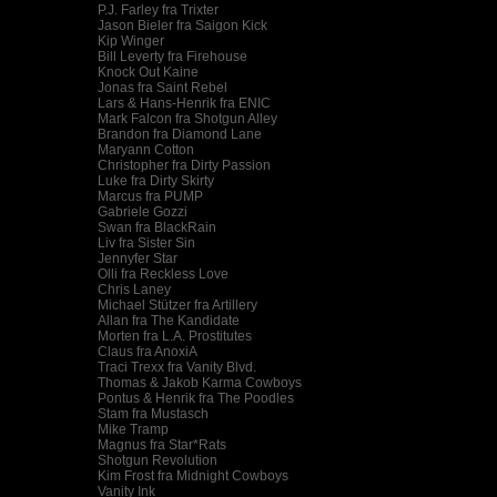
P.J. Farley fra Trixter
Jason Bieler fra Saigon Kick
Kip Winger
Bill Leverty fra Firehouse
Knock Out Kaine
Jonas fra Saint Rebel
Lars & Hans-Henrik fra ENIC
Mark Falcon fra Shotgun Alley
Brandon fra Diamond Lane
Maryann Cotton
Christopher fra Dirty Passion
Luke fra Dirty Skirty
Marcus fra PUMP
Gabriele Gozzi
Swan fra BlackRain
Liv fra Sister Sin
Jennyfer Star
Olli fra Reckless Love
Chris Laney
Michael Stützer fra Artillery
Allan fra The Kandidate
Morten fra L.A. Prostitutes
Claus fra AnoxiA
Traci Trexx fra Vanity Blvd.
Thomas & Jakob Karma Cowboys
Pontus & Henrik fra The Poodles
Stam fra Mustasch
Mike Tramp
Magnus fra Star*Rats
Shotgun Revolution
Kim Frost fra Midnight Cowboys
Vanity Ink