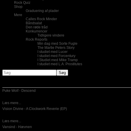
Rock Quiz
Shop
Graduering af plader
Mere
Calles Rock Minder
Båndsalat
Den røde tråd
Konkurrencer
Tidligere vindere
Rock Reports
Min dag med Sorte Fugle
The Martie Peters Story
I studiet med Lucer
I studiet med Forcentury
I Studiet med Mike Tramp
I studiet med L.A. Prostitutes
Nye indlæg
Puke Wolf - Descend
10-06-2026
Dansk emotinel post hardcore er for mig ikke noget,som jeg lytter til
Læs mere...
Vision Divine - A Clockwork Reverie (EP)
26-05-2026
Italiensk power metal er hvad der bydes på her. Det er en
Læs mere...
Vansind - Hævnen