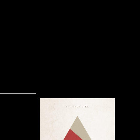
Pastiche – It Feels Like (EP)
Skrevet af Calle
18-08-2016
For en måne
debut EP
århusiansk
ikke til ban
altid lidt 
til. Bandet 
Erik Klint
Klintø Laur
og Casper Do