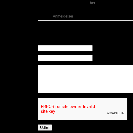
Besøg Pastiche på Facebook
.
her
Kategori:
Anmeldelser
Kommentarer
Der er ingen kommentarer til dette indlæg
Skriv en kommentar
Navn (Påkrævet)
E-mail (Påkrævet) (Offen