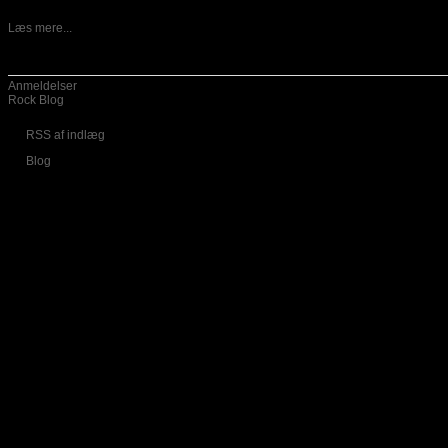
13-05-2026
Danske Vansind er ude med nyt album, som har fået titlen
Læs mere...
Kategorier
Anmeldelser
Rock Blog
RSS af indlæg
Blog