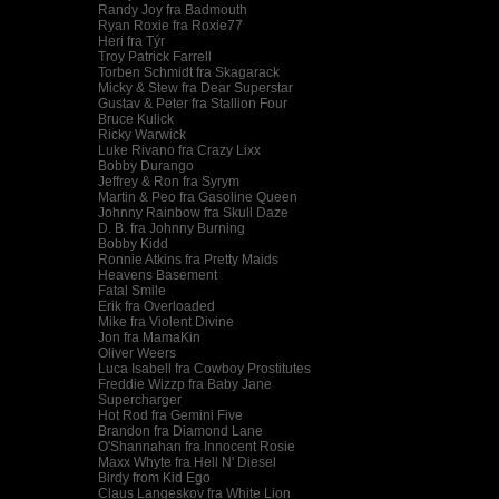
Randy Joy fra Badmouth
Ryan Roxie fra Roxie77
Heri fra Týr
Troy Patrick Farrell
Torben Schmidt fra Skagarack
Micky & Stew fra Dear Superstar
Gustav & Peter fra Stallion Four
Bruce Kulick
Ricky Warwick
Luke Rivano fra Crazy Lixx
Bobby Durango
Jeffrey & Ron fra Syrym
Martin & Peo fra Gasoline Queen
Johnny Rainbow fra Skull Daze
D. B. fra Johnny Burning
Bobby Kidd
Ronnie Atkins fra Pretty Maids
Heavens Basement
Fatal Smile
Erik fra Overloaded
Mike fra Violent Divine
Jon fra MamaKin
Oliver Weers
Luca Isabell fra Cowboy Prostitutes
Freddie Wizzp fra Baby Jane
Supercharger
Hot Rod fra Gemini Five
Brandon fra Diamond Lane
O'Shannahan fra Innocent Rosie
Maxx Whyte fra Hell N' Diesel
Birdy from Kid Ego
Claus Langeskov fra White Lion