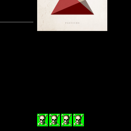
It Feels Li
vil betegne 
nummer er 
et spændend
og sangen 
sang på EP
nummer er 
samme spor, men denne gang bare med en groovy bas 
er ”False Memories”. Denne sang er lidt mere stille 
de andre to numre. Dog har den et rimelig catchy om
gode sange bandet har indspillet, hvor der især er en
sange. Melodierne er samtidig godt skruet sammen.
De fire unge fyre spiller godt og Casper’s vokal passer
på CD og jeg tror også de kommer godt udover scenen nå
da også i ”presseskrivelsen” at de er blevet godt m
danske live scener.
Denne EP er en helt udmærket debut og bandet er et
ser frem til at høre hvad de kan drive det til fremover.
danske rock scene. Så er du til funky rock med fed
bandet ud!!
It Feels Like (EP)
udkom i juni 2016.
(4
ud af 6)