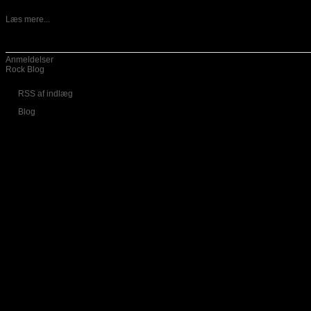
13-05-2026
Danske Vansind er ude med nyt album, som har fået titlen
Læs mere...
Kategorier
Anmeldelser
Rock Blog
RSS af indlæg
Blog