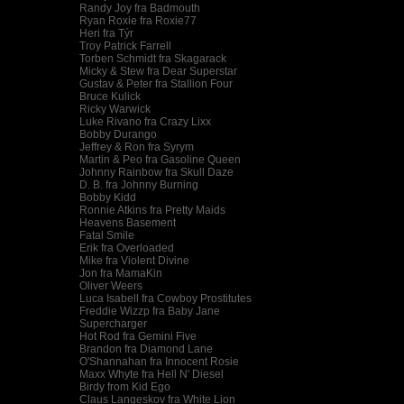
Randy Joy fra Badmouth
Ryan Roxie fra Roxie77
Heri fra Týr
Troy Patrick Farrell
Torben Schmidt fra Skagarack
Micky & Stew fra Dear Superstar
Gustav & Peter fra Stallion Four
Bruce Kulick
Ricky Warwick
Luke Rivano fra Crazy Lixx
Bobby Durango
Jeffrey & Ron fra Syrym
Martin & Peo fra Gasoline Queen
Johnny Rainbow fra Skull Daze
D. B. fra Johnny Burning
Bobby Kidd
Ronnie Atkins fra Pretty Maids
Heavens Basement
Fatal Smile
Erik fra Overloaded
Mike fra Violent Divine
Jon fra MamaKin
Oliver Weers
Luca Isabell fra Cowboy Prostitutes
Freddie Wizzp fra Baby Jane
Supercharger
Hot Rod fra Gemini Five
Brandon fra Diamond Lane
O'Shannahan fra Innocent Rosie
Maxx Whyte fra Hell N' Diesel
Birdy from Kid Ego
Claus Langeskov fra White Lion