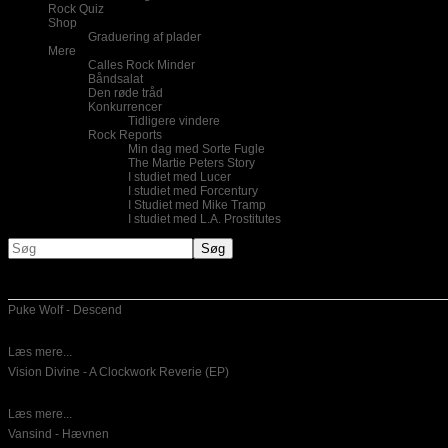
Rock Quiz
Shop
Graduering af plader
Mere
Calles Rock Minder
Båndsalat
Den røde tråd
Konkurrencer
Tidligere vindere
Rock Reports
Min dag med Sorte Fugle
The Martie Peters Story
I studiet med Lucer
I studiet med Forcentury
I Studiet med Mike Tramp
I studiet med L.A. Prostitutes
Nye indlæg
Puke Wolf - Descend
10-06-2026
Dansk emotinel post hardcore er for mig ikke noget,som jeg lytter til
Læs mere...
Vision Divine - A Clockwork Reverie (EP)
26-05-2026
Italiensk power metal er hvad der bydes på her. Det er en
Læs mere...
Vansind - Hævnen