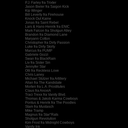
P.J. Farley fra Trixter
Jason Bieler fra Saigon Kick
Kip Winger
Bill Leverty fra Firehouse
Knock Out Kaine
Jonas fra Saint Rebel
Lars & Hans-Henrik fra ENIC
Mark Falcon fra Shotgun Alley
Brandon fra Diamond Lane
Maryann Cotton
Christopher fra Dirty Passion
Luke fra Dirty Skirty
Marcus fra PUMP
Gabriele Gozzi
Swan fra BlackRain
Liv fra Sister Sin
Jennyfer Star
Olli fra Reckless Love
Chris Laney
Michael Stützer fra Artillery
Allan fra The Kandidate
Morten fra L.A. Prostitutes
Claus fra AnoxiA
Traci Trexx fra Vanity Blvd.
Thomas & Jakob Karma Cowboys
Pontus & Henrik fra The Poodles
Stam fra Mustasch
Mike Tramp
Magnus fra Star*Rats
Shotgun Revolution
Kim Frost fra Midnight Cowboys
Vanity Ink