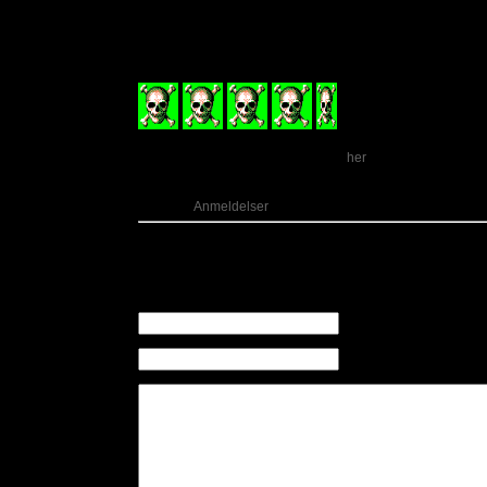
igen hvis jeg får en stille stund. Er du til behagelig
sjæl, så synes jeg du skal give denne duo et lyt.
Sorte Fugle
udkommer 9. september via Nyt Liv Recor
(4½
ud af 6)
Besøg Sorte Fugle på Facebook
.
her
Kategori:
Anmeldelser
Kommentarer
Der er ingen kommentarer til dette indlæg
Skriv en kommentar
Navn (Påkrævet)
E-mail (Påkrævet) (Offen