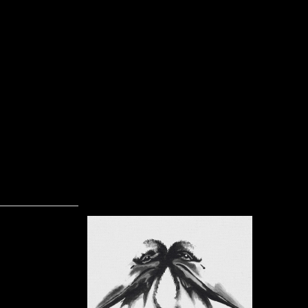
Sorte Fugle – Sorte Fugle
Skrevet af Calle
25-08-2016
En sommera
venner over
på Falst
Flemming W
Tyskland ”på
på Falster, 
udgangspunk
dem at de 
udlængsel