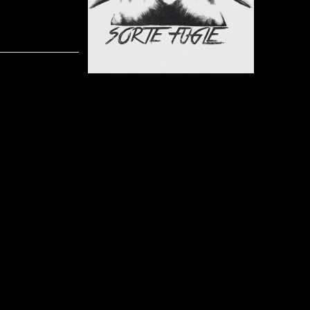
musikere o
deres opleve
Inden aft
nemlig skre
genfinde si
sådan start
Sorte Fugle.
Jeg skal ærligt indrømme, at jeg var lidt i tvivl om j
dette album, da det ligger langt fra den hårde rock o
Men efter at have lyttet albummet igennem et par gang
ville gøre et forsøg. Stilen er som sagt dansksproget f
bliver de sammenlignet med bl.a. C.V. Jørgensen
kunstner som Peter Sommer. Derudover hører jeg ogs
som Spids Nøgenhat.
Musikken er for de fleste sanges vedkommende rimeli
også sat lidt ekstra op i et par af sangene, hvor d
omdrejningspunktet. Lyt bl.a. til sangene ”Alting Er” og 
sange hører efter min mening til de bedste på p
åbningsnummeret og ovennævnte ”Nyt Liv” samt ”Il
lyder godt i mine ører. Alt i alt er det 11 poetiske og sj
skrevet og indspillet.
Sangene er indspillet på en 8¬sporsmaskine hjemme
alle sangene er blevet indspillet i hele takes – ude
produceret i Rumble Room Studiet af Rune René
Phantoms, A Hound Emsemble, m.fl.).
Sorte Fugle er et interessant bekendtskab og jeg vil he