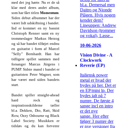
med det jeg hørte. Nu er de så
bl.a. Demersal men
klar med deres andet album,
Daitro og Nionde
som har fået titlen
Momentum
.
Plågen. Hvis nogen
Siden debut albummet har der
kender dem?
været lidt udskiftning i bandet.
Lineuppen: Andrew
Ind er kommet en ny bassist
Davidson (trommer
Christoph Renner samt en ny
og vokal), Lasse...
trommeslager Markus Herzog
og så har bandet tilføjet endnu
10-06-2026
en guitarist i form af Marcel
”Selly” Bernhardt. Han har
Vision Divine - A
tidligere spillet sammen med
Clockwork
forsanger Marcus Jürgens i
Reverie (EP)
PUMP. Sidste mand i bandet er
guitaristen Peter Wagner, som
Italiensk power
har været med siden bandets
metal er hvad der
start.
bydes på her. Det er
en EP/mini lp. Der
Bandet spiller straight-ahead
bydes ialt på 7
hard rock og
numre. De første 4
inspirationskilderne tæller
sange incl en intro
bl.a. Dokken, Dio, Ratt, Skid
er det nye
Row, Ozzy Osbourne og Black
sange. Her efter
Label Society. Musikken er
følger 3 numre der
tidsløs og du kan forvente
er nye versioner fra