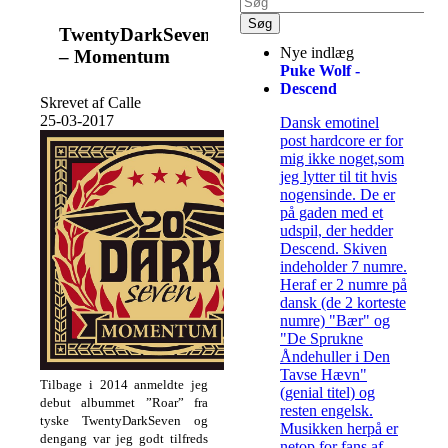
TwentyDarkSeven
Nye indlæg
– Momentum
Puke Wolf -
Descend
Skrevet af Calle
25-03-2017
Dansk emotinel
post hardcore er for
mig ikke noget,som
jeg lytter til tit hvis
nogensinde. De er
på gaden med et
udspil, der hedder
Descend. Skiven
indeholder 7 numre.
Heraf er 2 numre på
dansk (de 2 korteste
numre) "Bær" og
"De Sprukne
Åndehuller i Den
Tavse Hævn"
Tilbage i 2014 anmeldte jeg
(genial titel) og
debut albummet ”Roar” fra
resten engelsk.
tyske TwentyDarkSeven og
Musikken herpå er
dengang var jeg godt tilfreds
netop for fans af