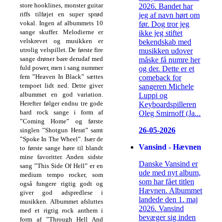
store hooklines, monster guitar
2026. Bandet har
riffs tilføjet en super sprød
jeg af navn hørt om
vokal. Ingen af albummets 10
før. Dog tror jeg
sange skuffer. Melodierne er
ikke jeg stiftet
velskrevet og musikken er
bekendskab med
utrolig velspillet. De første fire
musikken udover
sange drøner bare derudaf med
måske få numre her
fuld power, men i sang nummer
og der. Dette er et
fem ”Heaven In Black” sættes
comeback for
tempoet lidt ned. Dette giver
sangeren Michele
albummet en god variation.
Luppi og
Herefter følger endnu tre gode
Keyboardspilleren
hard rock sange i form af
Oleg Smirnoff (Ja...
”Coming Home” og første
26-05-2026
singlen ”Shotgun Herat” samt
”Spoke In The Wheel”. Især de
Vansind - Hævnen
to første sange høre til blandt
mine favoritter. Anden sidste
Danske Vansind er
sang ”This Side Of Hell” er en
ude med nyt album,
medium tempo rocker, som
som har fået titlen
også fungere rigtig godt og
Hævnen. Albummet
giver god adspredlese i
landede den 1. maj
musikken. Albummet afsluttes
2026. Vansind
med et rigtig rock anthem i
bevæger sig inden
form af ”Through Hell And