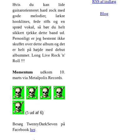
RSS af indlæg
Hvis du kan lide
guitarorienteret hard rock med
Blog
gode melodier, lækre
hooklines, fede riffs og en
sprød vokal, så bør du helt
sikkert tjekke dette band ud.
Personligt er jeg bestemt ikke
skuffet over dette album og det
er helt på højde med debut
albummet. Long Live Rock 'n'
Roll !!!
Momentum
udkom 10.
marts via Metalpolis Records.
(5
ud af 6)
Besøg TwentyDarkSeven på
Facebook
her
.