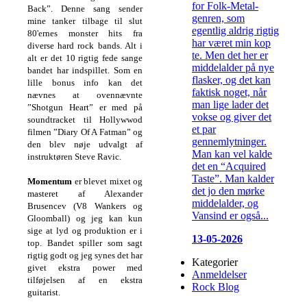
for Folk-Metal-
Back”. Denne sang sender
genren, som
mine tanker tilbage til slut
egentlig aldrig rigtig
80'ernes monster hits fra
har været min kop
diverse hard rock bands. Alt i
te. Men det her er
alt er det 10 rigtig fede sange
middelalder på nye
bandet har indspillet. Som en
flasker, og det kan
lille bonus info kan det
faktisk noget, når
nævnes at ovennævnte
man lige lader det
”Shotgun Heart” er med på
vokse og giver det
soundtracket til Hollywwod
et par
filmen ”Diary Of A Fatman” og
gennemlytninger.
den blev nøje udvalgt af
Man kan vel kalde
instruktøren Steve Ravic.
det en “Acquired
Taste”. Man kalder
Momentum
er blevet mixet og
det jo den mørke
masteret af Alexander
middelalder, og
Brusencev (V8 Wankers og
Vansind er også...
Gloomball) og jeg kan kun
sige at lyd og produktion er i
13-05-2026
top. Bandet spiller som sagt
rigtig godt og jeg synes det har
Kategorier
givet ekstra power med
Anmeldelser
tilføjelsen af en ekstra
Rock Blog
guitarist.