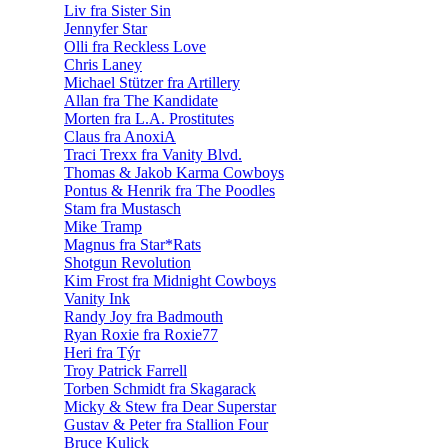
Liv fra Sister Sin
Jennyfer Star
Olli fra Reckless Love
Chris Laney
Michael Stützer fra Artillery
Allan fra The Kandidate
Morten fra L.A. Prostitutes
Claus fra AnoxiA
Traci Trexx fra Vanity Blvd.
Thomas & Jakob Karma Cowboys
Pontus & Henrik fra The Poodles
Stam fra Mustasch
Mike Tramp
Magnus fra Star*Rats
Shotgun Revolution
Kim Frost fra Midnight Cowboys
Vanity Ink
Randy Joy fra Badmouth
Ryan Roxie fra Roxie77
Heri fra Týr
Troy Patrick Farrell
Torben Schmidt fra Skagarack
Micky & Stew fra Dear Superstar
Gustav & Peter fra Stallion Four
Bruce Kulick