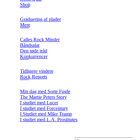
Shop
Graduering af plader
Mere
Calles Rock Minder
Båndsalat
Den røde tråd
Konkurrencer
Tidligere vindere
Rock Reports
Min dag med Sorte Fugle
The Martie Peters Story
I studiet med Lucer
I studiet med Forcentury
I Studiet med Mike Tramp
I studiet med L.A. Prostitutes