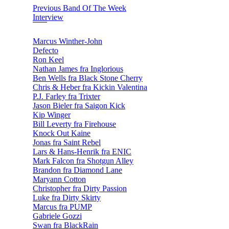
Previous Band Of The Week
Interview
Marcus Winther-John
Defecto
Ron Keel
Nathan James fra Inglorious
Ben Wells fra Black Stone Cherry
Chris & Heber fra Kickin Valentina
P.J. Farley fra Trixter
Jason Bieler fra Saigon Kick
Kip Winger
Bill Leverty fra Firehouse
Knock Out Kaine
Jonas fra Saint Rebel
Lars & Hans-Henrik fra ENIC
Mark Falcon fra Shotgun Alley
Brandon fra Diamond Lane
Maryann Cotton
Christopher fra Dirty Passion
Luke fra Dirty Skirty
Marcus fra PUMP
Gabriele Gozzi
Swan fra BlackRain