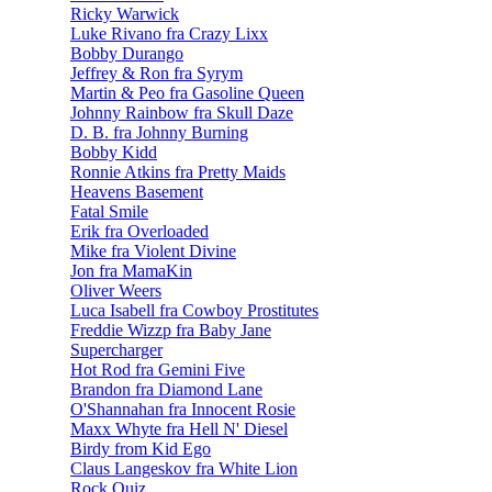
Ricky Warwick
Luke Rivano fra Crazy Lixx
Bobby Durango
Jeffrey & Ron fra Syrym
Martin & Peo fra Gasoline Queen
Johnny Rainbow fra Skull Daze
D. B. fra Johnny Burning
Bobby Kidd
Ronnie Atkins fra Pretty Maids
Heavens Basement
Fatal Smile
Erik fra Overloaded
Mike fra Violent Divine
Jon fra MamaKin
Oliver Weers
Luca Isabell fra Cowboy Prostitutes
Freddie Wizzp fra Baby Jane
Supercharger
Hot Rod fra Gemini Five
Brandon fra Diamond Lane
O'Shannahan fra Innocent Rosie
Maxx Whyte fra Hell N' Diesel
Birdy from Kid Ego
Claus Langeskov fra White Lion
Rock Quiz