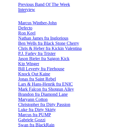
Previous Band Of The Week
Interview
Marcus Winther-John
Defecto
Ron Keel
Nathan James fra Inglorious
Ben Wells fra Black Stone Cherry
Chris & Heber fra Kickin Valentina
P.J. Farley fra Trixter
Jason Bieler fra Saigon Kick
Kip Winger
Bill Leverty fra Firehouse
Knock Out Kaine
Jonas fra Saint Rebel
Lars & Hans-Henrik fra ENIC
Mark Falcon fra Shotgun Alley
Brandon fra Diamond Lane
Maryann Cotton
Christopher fra Dirty Passion
Luke fra Dirty Skirty
Marcus fra PUMP
Gabriele Gozzi
Swan fra BlackRain