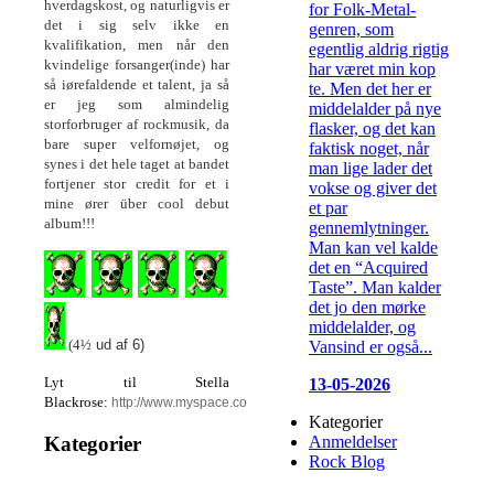
hverdagskost, og naturligvis er
for Folk-Metal-
det i sig selv ikke en
genren, som
kvalifikation, men når den
egentlig aldrig rigtig
kvindelige forsanger(inde) har
har været min kop
så iørefaldende et talent, ja så
te. Men det her er
er jeg som almindelig
middelalder på nye
storforbruger af rockmusik, da
flasker, og det kan
bare super velfornøjet, og
faktisk noget, når
synes i det hele taget at bandet
man lige lader det
fortjener stor credit for et i
vokse og giver det
mine ører über cool debut
et par
album!!!
gennemlytninger.
Man kan vel kalde
det en “Acquired
Taste”. Man kalder
det jo den mørke
middelalder, og
(4½
ud af 6)
Vansind er også...
Lyt til Stella
13-05-2026
Blackrose:
http://www.myspace.com/stellablackrose
Kategorier
Anmeldelser
Kategorier
Rock Blog