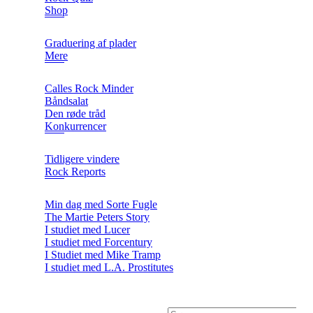
Shop
Graduering af plader
Mere
Calles Rock Minder
Båndsalat
Den røde tråd
Konkurrencer
Tidligere vindere
Rock Reports
Min dag med Sorte Fugle
The Martie Peters Story
I studiet med Lucer
I studiet med Forcentury
I Studiet med Mike Tramp
I studiet med L.A. Prostitutes