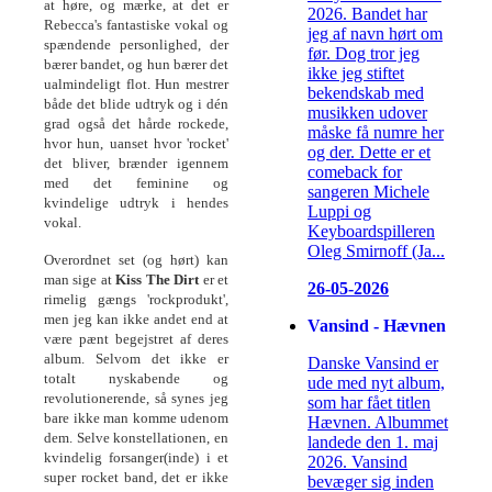
at høre, og mærke, at det er
2026. Bandet har
Rebecca's fantastiske vokal og
jeg af navn hørt om
spændende personlighed, der
før. Dog tror jeg
bærer bandet, og hun bærer det
ikke jeg stiftet
ualmindeligt flot. Hun mestrer
bekendskab med
både det blide udtryk og i dén
musikken udover
grad også det hårde rockede,
måske få numre her
hvor hun, uanset hvor 'rocket'
og der. Dette er et
det bliver, brænder igennem
comeback for
med det feminine og
sangeren Michele
kvindelige udtryk i hendes
Luppi og
vokal.
Keyboardspilleren
Oleg Smirnoff (Ja...
Overordnet set (og hørt) kan
man sige at
Kiss The Dirt
er et
26-05-2026
rimelig gængs 'rockprodukt',
men jeg kan ikke andet end at
Vansind - Hævnen
være pænt begejstret af deres
album. Selvom det ikke er
Danske Vansind er
totalt nyskabende og
ude med nyt album,
revolutionerende, så synes jeg
som har fået titlen
bare ikke man komme udenom
Hævnen. Albummet
dem. Selve konstellationen, en
landede den 1. maj
kvindelig forsanger(inde) i et
2026. Vansind
super rocket band, det er ikke
bevæger sig inden