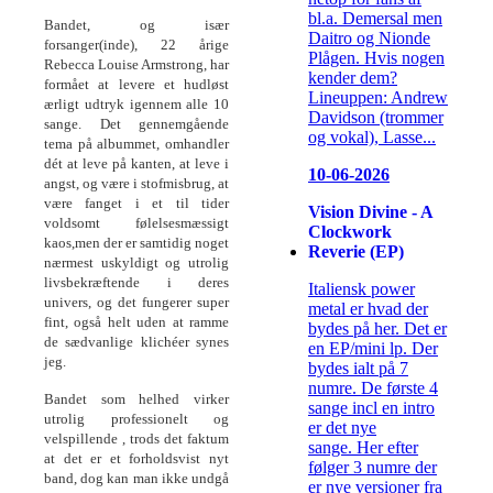
bl.a. Demersal men
Bandet, og især
Daitro og Nionde
forsanger(inde), 22 årige
Plågen. Hvis nogen
Rebecca Louise Armstrong, har
kender dem?
formået at levere et hudløst
Lineuppen: Andrew
ærligt udtryk igennem alle 10
Davidson (trommer
sange. Det gennemgående
og vokal), Lasse...
tema på albummet, omhandler
dét at leve på kanten, at leve i
10-06-2026
angst, og være i stofmisbrug, at
være fanget i et til tider
Vision Divine - A
voldsomt følelsesmæssigt
Clockwork
kaos,men der er samtidig noget
Reverie (EP)
nærmest uskyldigt og utrolig
livsbekræftende i deres
Italiensk power
univers, og det fungerer super
metal er hvad der
fint, også helt uden at ramme
bydes på her. Det er
de sædvanlige klichéer synes
en EP/mini lp. Der
jeg.
bydes ialt på 7
numre. De første 4
Bandet som helhed virker
sange incl en intro
utrolig professionelt og
er det nye
velspillende , trods det faktum
sange. Her efter
at det er et forholdsvist nyt
følger 3 numre der
band, dog kan man ikke undgå
er nye versioner fra