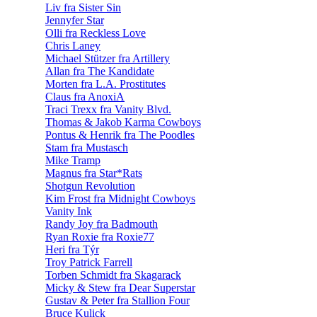
Liv fra Sister Sin
Jennyfer Star
Olli fra Reckless Love
Chris Laney
Michael Stützer fra Artillery
Allan fra The Kandidate
Morten fra L.A. Prostitutes
Claus fra AnoxiA
Traci Trexx fra Vanity Blvd.
Thomas & Jakob Karma Cowboys
Pontus & Henrik fra The Poodles
Stam fra Mustasch
Mike Tramp
Magnus fra Star*Rats
Shotgun Revolution
Kim Frost fra Midnight Cowboys
Vanity Ink
Randy Joy fra Badmouth
Ryan Roxie fra Roxie77
Heri fra Týr
Troy Patrick Farrell
Torben Schmidt fra Skagarack
Micky & Stew fra Dear Superstar
Gustav & Peter fra Stallion Four
Bruce Kulick