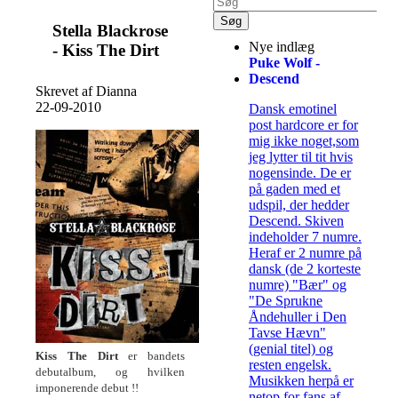
Stella Blackrose
Nye indlæg
- Kiss The Dirt
Puke Wolf -
Descend
Skrevet af Dianna
22-09-2010
Dansk emotinel
post hardcore er for
mig ikke noget,som
jeg lytter til tit hvis
nogensinde. De er
på gaden med et
udspil, der hedder
Descend. Skiven
indeholder 7 numre.
Heraf er 2 numre på
dansk (de 2 korteste
numre) "Bær" og
"De Sprukne
Åndehuller i Den
Tavse Hævn"
(genial titel) og
Kiss The Dirt
er bandets
resten engelsk.
debutalbum, og hvilken
Musikken herpå er
imponerende debut !!
netop for fans af