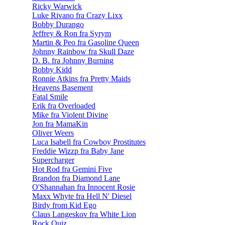
Ricky Warwick
Luke Rivano fra Crazy Lixx
Bobby Durango
Jeffrey & Ron fra Syrym
Martin & Peo fra Gasoline Queen
Johnny Rainbow fra Skull Daze
D. B. fra Johnny Burning
Bobby Kidd
Ronnie Atkins fra Pretty Maids
Heavens Basement
Fatal Smile
Erik fra Overloaded
Mike fra Violent Divine
Jon fra MamaKin
Oliver Weers
Luca Isabell fra Cowboy Prostitutes
Freddie Wizzp fra Baby Jane
Supercharger
Hot Rod fra Gemini Five
Brandon fra Diamond Lane
O'Shannahan fra Innocent Rosie
Maxx Whyte fra Hell N' Diesel
Birdy from Kid Ego
Claus Langeskov fra White Lion
Rock Quiz