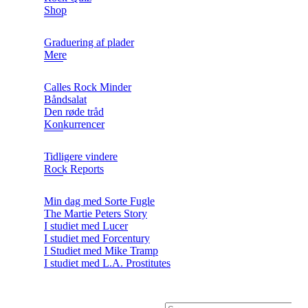
Shop
Graduering af plader
Mere
Calles Rock Minder
Båndsalat
Den røde tråd
Konkurrencer
Tidligere vindere
Rock Reports
Min dag med Sorte Fugle
The Martie Peters Story
I studiet med Lucer
I studiet med Forcentury
I Studiet med Mike Tramp
I studiet med L.A. Prostitutes