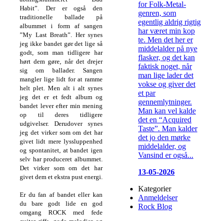
for Folk-Metal-
Habit”. Der er også den
genren, som
traditionelle ballade på
egentlig aldrig rigtig
albummet i form af sangen
har været min kop
”My Last Breath”. Her synes
te. Men det her er
jeg ikke bandet gør det lige så
middelalder på nye
godt, som man tidligere har
flasker, og det kan
hørt dem gøre, når det drejer
faktisk noget, når
sig om ballader. Sangen
man lige lader det
mangler lige lidt for at ramme
vokse og giver det
helt plet. Men alt i alt synes
et par
jeg det er et fedt album og
gennemlytninger.
bandet lever efter min mening
Man kan vel kalde
op til deres tidligere
det en “Acquired
udgivelser. Derudover synes
Taste”. Man kalder
jeg det virker som om det har
det jo den mørke
givet lidt mere lyssluppenhed
middelalder, og
og spontanitet, at bandet igen
Vansind er også...
selv har produceret albummet.
Det virker som om det har
13-05-2026
givet dem et ekstra pust energi.
Kategorier
Er du fan af bandet eller kan
Anmeldelser
du bare godt lide en god
Rock Blog
omgang ROCK med fede