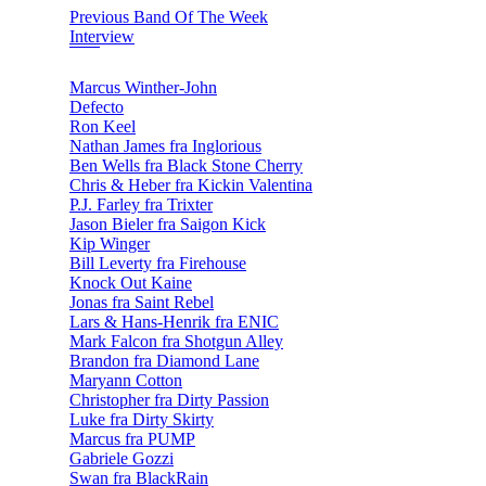
Previous Band Of The Week
Interview
Marcus Winther-John
Defecto
Ron Keel
Nathan James fra Inglorious
Ben Wells fra Black Stone Cherry
Chris & Heber fra Kickin Valentina
P.J. Farley fra Trixter
Jason Bieler fra Saigon Kick
Kip Winger
Bill Leverty fra Firehouse
Knock Out Kaine
Jonas fra Saint Rebel
Lars & Hans-Henrik fra ENIC
Mark Falcon fra Shotgun Alley
Brandon fra Diamond Lane
Maryann Cotton
Christopher fra Dirty Passion
Luke fra Dirty Skirty
Marcus fra PUMP
Gabriele Gozzi
Swan fra BlackRain