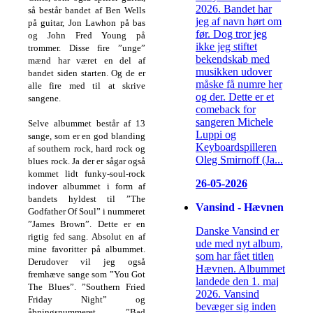
2026. Bandet har
så består bandet af Ben Wells
jeg af navn hørt om
på guitar, Jon Lawhon på bas
før. Dog tror jeg
og John Fred Young på
ikke jeg stiftet
trommer. Disse fire ”unge”
bekendskab med
mænd har været en del af
musikken udover
bandet siden starten. Og de er
måske få numre her
alle fire med til at skrive
og der. Dette er et
sangene.
comeback for
sangeren Michele
Selve albummet består af 13
Luppi og
sange, som er en god blanding
Keyboardspilleren
af southern rock, hard rock og
Oleg Smirnoff (Ja...
blues rock. Ja der er sågar også
kommet lidt funky-soul-rock
26-05-2026
indover albummet i form af
bandets hyldest til ”The
Vansind - Hævnen
Godfather Of Soul” i nummeret
”James Brown”. Dette er en
Danske Vansind er
rigtig fed sang. Absolut en af
ude med nyt album,
mine favoritter på albummet.
som har fået titlen
Derudover vil jeg også
Hævnen. Albummet
fremhæve sange som ”You Got
landede den 1. maj
The Blues”. ”Southern Fried
2026. Vansind
Friday Night” og
bevæger sig inden
åbningsnummeret ”Bad