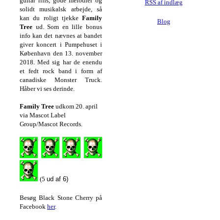
guitar riffs, gode melodier og
RSS af indlæg
solidt musikalsk arbejde, så
kan du roligt tjekke
Family
Blog
Tree
ud. Som en lille bonus
info kan det nævnes at bandet
giver koncert i Pumpehuset i
København den 13. november
2018. Med sig har de enendu
et fedt rock band i form af
canadiske Monster Truck.
Håber vi ses derinde.
Family Tree
udkom 20. april
via Mascot Label
Group/Mascot Records.
(5
ud af 6)
Besøg Black Stone Cherry på
Facebook
her
.