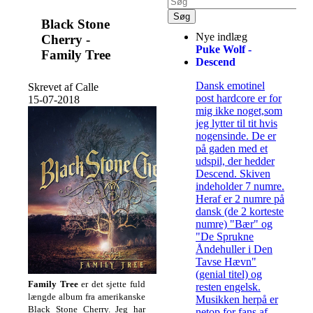
Black Stone
Nye indlæg
Cherry -
Puke Wolf -
Family Tree
Descend
Dansk emotinel
Skrevet af Calle
post hardcore er for
15-07-2018
mig ikke noget,som
jeg lytter til tit hvis
nogensinde. De er
på gaden med et
udspil, der hedder
Descend. Skiven
indeholder 7 numre.
Heraf er 2 numre på
dansk (de 2 korteste
numre) "Bær" og
"De Sprukne
Åndehuller i Den
Tavse Hævn"
(genial titel) og
Family Tree
er det sjette fuld
resten engelsk.
længde album fra amerikanske
Musikken herpå er
Black Stone Cherry. Jeg har
netop for fans af