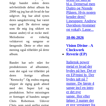
fulgt bandet siden deres
bl.a. Demersal men
selvbetitlede debut album fra
Daitro og Nionde
2006 og jeg har alt hvad de har
Plågen. Hvis nogen
udgivet. Jeg har altid synes
kender dem?
deres sangskrivning har været
Lineuppen: Andrew
super god. De skriver sange
Davidson (trommer
som får mig (og sikkert en
og vokal), Lasse...
masse andre) til at rocke med.
Melodierne er virkelig
10-06-2026
velskrevet og sangene er
Vision Divine - A
fængende. Dette er efter min
Clockwork
mening også tilfældet på dette
Reverie (EP)
album.
Italiensk power
Bandet har selv stået for
metal er hvad der
produktionen af albummet,
bydes på her. Det er
som det også var tilfældet på
en EP/mini lp. Der
deres forrige album
bydes ialt på 7
”Kentucky”. Og endnu engang
numre. De første 4
slipper de rigtig godt afsted
sange incl en intro
med det. Super lyd og
er det nye
produktion. Selve mixningen
sange. Her efter
er foretaget af bandets sanger
følger 3 numre der
Chris Robertson. Udover
er nye versioner fra
Chris, som også spiller guitar,