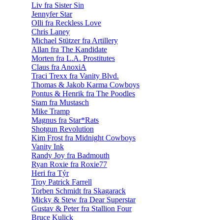
Liv fra Sister Sin
Jennyfer Star
Olli fra Reckless Love
Chris Laney
Michael Stützer fra Artillery
Allan fra The Kandidate
Morten fra L.A. Prostitutes
Claus fra AnoxiA
Traci Trexx fra Vanity Blvd.
Thomas & Jakob Karma Cowboys
Pontus & Henrik fra The Poodles
Stam fra Mustasch
Mike Tramp
Magnus fra Star*Rats
Shotgun Revolution
Kim Frost fra Midnight Cowboys
Vanity Ink
Randy Joy fra Badmouth
Ryan Roxie fra Roxie77
Heri fra Týr
Troy Patrick Farrell
Torben Schmidt fra Skagarack
Micky & Stew fra Dear Superstar
Gustav & Peter fra Stallion Four
Bruce Kulick