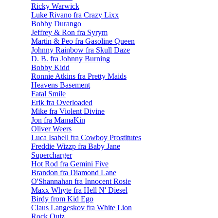
Ricky Warwick
Luke Rivano fra Crazy Lixx
Bobby Durango
Jeffrey & Ron fra Syrym
Martin & Peo fra Gasoline Queen
Johnny Rainbow fra Skull Daze
D. B. fra Johnny Burning
Bobby Kidd
Ronnie Atkins fra Pretty Maids
Heavens Basement
Fatal Smile
Erik fra Overloaded
Mike fra Violent Divine
Jon fra MamaKin
Oliver Weers
Luca Isabell fra Cowboy Prostitutes
Freddie Wizzp fra Baby Jane
Supercharger
Hot Rod fra Gemini Five
Brandon fra Diamond Lane
O'Shannahan fra Innocent Rosie
Maxx Whyte fra Hell N' Diesel
Birdy from Kid Ego
Claus Langeskov fra White Lion
Rock Quiz