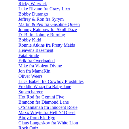
Ricky Warwick
Luke Rivano fra Crazy Lixx
Bobby Durango
Jeffrey & Ron fra Syrym
Martin & Peo fra Gasoline Queen
Johnny Rainbow fra Skull Daze
D. B. fra Johnny Burning
Bobby Kidd
Ronnie Atkins fra Pretty Maids
Heavens Basement
Fatal Smile
Erik fra Overloaded
Mike fra Violent Divine
Jon fra MamaKin
Oliver Weers
Luca Isabell fra Cowboy Prostitutes
Freddie Wizzp fra Baby Jane
Supercharger
Hot Rod fra Gemini Five
Brandon fra Diamond Lane
O'Shannahan fra Innocent Rosie
Maxx Whyte fra Hell N' Diesel
Birdy from Kid Ego
Claus Langeskov fra White Lion
Rock Quiz