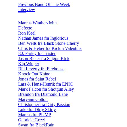
Previous Band Of The Week
Interview
Marcus Winther-John
Defecto
Ron Keel
Nathan James fra Inglorious
Ben Wells fra Black Stone Cherry
Chris & Heber fra Kickin Valentina
P.J. Farley fra Trixter
Jason Bieler fra Saigon Kick
Kip Winger
Bill Leverty fra Firehouse
Knock Out Kaine
Jonas fra Saint Rebel
Lars & Hans-Henrik fra ENIC
Mark Falcon fra Shotgun Alley
Brandon fra Diamond Lane
Maryann Cotton
Christopher fra Dirty Passion
Luke fra Dirty Skirty
Marcus fra PUMP
Gabriele Gozzi
Swan fra BlackRain