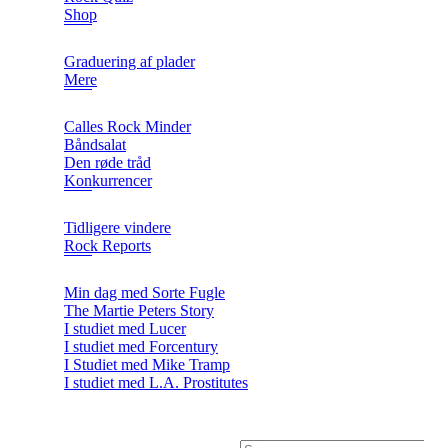
Shop
Graduering af plader
Mere
Calles Rock Minder
Båndsalat
Den røde tråd
Konkurrencer
Tidligere vindere
Rock Reports
Min dag med Sorte Fugle
The Martie Peters Story
I studiet med Lucer
I studiet med Forcentury
I Studiet med Mike Tramp
I studiet med L.A. Prostitutes