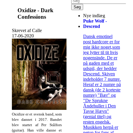
Oxidize - Dark
Nye indlæg
Confessions
Puke Wolf -
Descend
Skrevet af Calle
17-06-2020
Dansk emotinel
post hardcore er for
mig ikke noget,som
jeg lytter til tit hvis
nogensinde. De er
på gaden med et
udspil, der hedder
Descend. Skiven
indeholder 7 numre.
Heraf er 2 numre på
dansk (de 2 korteste
numre) "Bær" og
"De Sprukne
Åndehuller i Den
Tavse Hævn"
Oxidize er et svensk band, som
(genial titel) og
blev dannet i 2017. Bandet
resten engelsk.
blev startet af Per Stålfors
Musikken herpå er
(guitar). Han ville danne et
netop for fans af