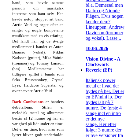
band, som havde samme
bl.a. Demersal men
passion om musikalsk
Daitro og Nionde
interesse som ham selv. Han
Plågen. Hvis nogen
havde netop stoppet sit band
kender dem?
Arctic Void og søgte efter en
Lineuppen: Andrew
sanger og nogle kompetente
Davidson (trommer
musikkere med en vis erfaring.
og vokal), Lasse...
Det fandt han og de øvrige
medlemmer i bandet er Anton
10-06-2026
Darusso (vokal), Niklas
Karlsson (guitar), Mika Vainio
Vision Divine - A
(trommer) og Tommy Larsson
Clockwork
(bas). Medlemmerne har
Reverie (EP)
tidligere spillet i bands som
f.eks. Brassmonkey, Crystal
Italiensk power
Eyes, Hardcore Superstar og
metal er hvad der
ovennævnte Arctic Void.
bydes på her. Det er
en EP/mini lp. Der
Dark Confessions
er bandets
bydes ialt på 7
debutalbum. Stilen er
numre. De første 4
melodisk metal og albummet
sange incl en intro
består af 12 numre og har en
er det nye
varighed på lidt under en time.
sange. Her efter
Det er en time, hvor man som
følger 3 numre der
lytter bliver godt underholdt.
er nye versioner fra