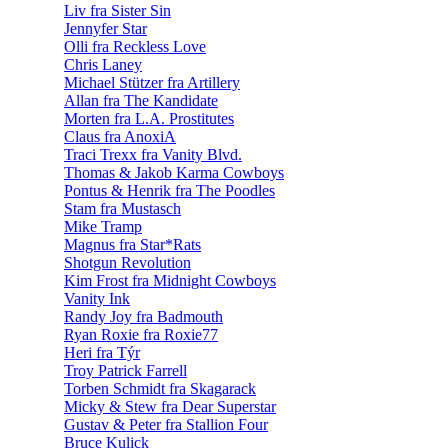
Liv fra Sister Sin
Jennyfer Star
Olli fra Reckless Love
Chris Laney
Michael Stützer fra Artillery
Allan fra The Kandidate
Morten fra L.A. Prostitutes
Claus fra AnoxiA
Traci Trexx fra Vanity Blvd.
Thomas & Jakob Karma Cowboys
Pontus & Henrik fra The Poodles
Stam fra Mustasch
Mike Tramp
Magnus fra Star*Rats
Shotgun Revolution
Kim Frost fra Midnight Cowboys
Vanity Ink
Randy Joy fra Badmouth
Ryan Roxie fra Roxie77
Heri fra Týr
Troy Patrick Farrell
Torben Schmidt fra Skagarack
Micky & Stew fra Dear Superstar
Gustav & Peter fra Stallion Four
Bruce Kulick