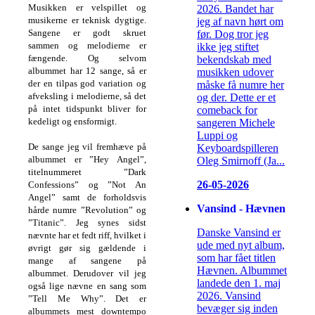
Musikken er velspillet og
2026. Bandet har
musikerne er teknisk dygtige.
jeg af navn hørt om
Sangene er godt skruet
før. Dog tror jeg
sammen og melodierne er
ikke jeg stiftet
fængende. Og selvom
bekendskab med
albummet har 12 sange, så er
musikken udover
der en tilpas god variation og
måske få numre her
afveksling i melodierne, så det
og der. Dette er et
på intet tidspunkt bliver for
comeback for
kedeligt og ensformigt.
sangeren Michele
Luppi og
De sange jeg vil fremhæve på
Keyboardspilleren
albummet er ”Hey Angel”,
Oleg Smirnoff (Ja...
titelnummeret ”Dark
26-05-2026
Confessions” og ”Not An
Angel” samt de forholdsvis
Vansind - Hævnen
hårde numre ”Revolution” og
”Titanic”. Jeg synes sidst
Danske Vansind er
nævnte har et fedt riff, hvilket i
ude med nyt album,
øvrigt gør sig gældende i
som har fået titlen
mange af sangene på
Hævnen. Albummet
albummet. Derudover vil jeg
landede den 1. maj
også lige nævne en sang som
2026. Vansind
”Tell Me Why”. Det er
bevæger sig inden
albummets mest downtempo