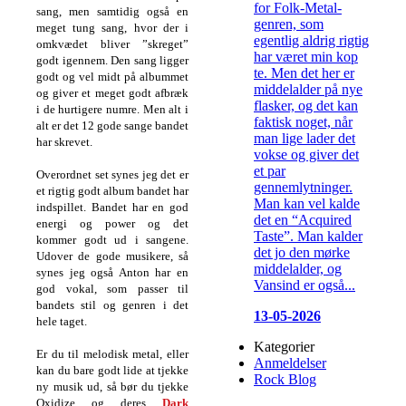
for Folk-Metal-
sang, men samtidig også en
genren, som
meget tung sang, hvor der i
egentlig aldrig rigtig
omkvædet bliver ”skreget”
har været min kop
godt igennem. Den sang ligger
te. Men det her er
godt og vel midt på albummet
middelalder på nye
og giver et meget godt afbræk
flasker, og det kan
i de hurtigere numre. Men alt i
faktisk noget, når
alt er det 12 gode sange bandet
man lige lader det
har skrevet.
vokse og giver det
et par
Overordnet set synes jeg det er
gennemlytninger.
et rigtig godt album bandet har
Man kan vel kalde
indspillet. Bandet har en god
det en “Acquired
energi og power og det
Taste”. Man kalder
kommer godt ud i sangene.
det jo den mørke
Udover de gode musikere, så
middelalder, og
synes jeg også Anton har en
Vansind er også...
god vokal, som passer til
bandets stil og genren i det
13-05-2026
hele taget.
Kategorier
Er du til melodisk metal, eller
Anmeldelser
kan du bare godt lide at tjekke
Rock Blog
ny musik ud, så bør du tjekke
Oxidize og deres
Dark