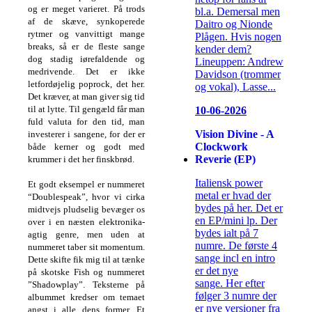
og er meget varieret. På trods
bl.a. Demersal men
af de skæve, synkoperede
Daitro og Nionde
rytmer og vanvittigt mange
Plågen. Hvis nogen
breaks, så er de fleste sange
kender dem?
dog stadig iørefaldende og
Lineuppen: Andrew
medrivende. Det er ikke
Davidson (trommer
letfordøjelig poprock, det her.
og vokal), Lasse...
Det kræver, at man giver sig tid
til at lytte. Til gengæld får man
10-06-2026
fuld valuta for den tid, man
Vision Divine - A
investerer i sangene, for der er
Clockwork
både kerner og godt med
Reverie (EP)
krummer i det her finskbrød.
Italiensk power
Et godt eksempel er nummeret
metal er hvad der
“Doublespeak”, hvor vi cirka
bydes på her. Det er
midtvejs pludselig bevæger os
en EP/mini lp. Der
over i en næsten elektronika-
bydes ialt på 7
agtig genre, men uden at
numre. De første 4
nummeret taber sit momentum.
sange incl en intro
Dette skifte fik mig til at tænke
er det nye
på skotske Fish og nummeret
sange. Her efter
”Shadowplay”. Teksterne på
følger 3 numre der
albummet kredser om temaet
er nye versioner fra
angst i alle dens former. Et