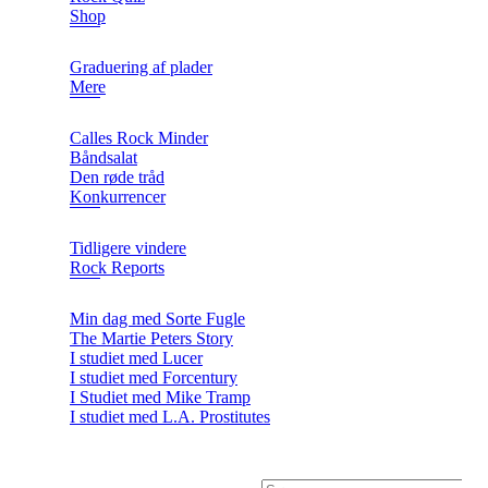
Shop
Graduering af plader
Mere
Calles Rock Minder
Båndsalat
Den røde tråd
Konkurrencer
Tidligere vindere
Rock Reports
Min dag med Sorte Fugle
The Martie Peters Story
I studiet med Lucer
I studiet med Forcentury
I Studiet med Mike Tramp
I studiet med L.A. Prostitutes