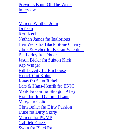
Previous Band Of The Week
Interview
Marcus Winther-John
Defecto
Ron Keel
Nathan James fra Inglorious
Ben Wells fra Black Stone Cherry
Chris & Heber fra Kickin Valentina
P.J. Farley fra Trixter
Jason Bieler fra Saigon Kick
Kip Winger
Bill Leverty fra Firehouse
Knock Out Kaine
Jonas fra Saint Rebel
Lars & Hans-Henrik fra ENIC
Mark Falcon fra Shotgun Alley
Brandon fra Diamond Lane
Maryann Cotton
Christopher fra Dirty Passion
Luke fra Dirty Skirty
Marcus fra PUMP
Gabriele Gozzi
Swan fra BlackRain