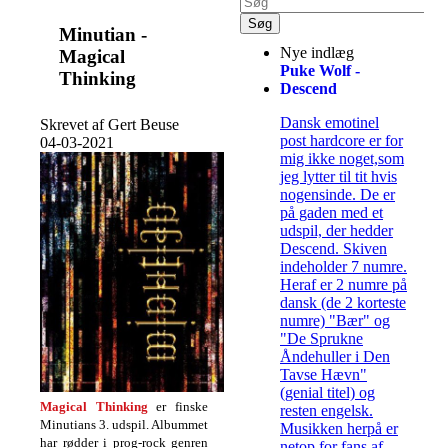
Minutian -
Nye indlæg
Magical
Puke Wolf -
Thinking
Descend
Dansk emotinel
Skrevet af Gert Beuse
post hardcore er for
04-03-2021
mig ikke noget,som
jeg lytter til tit hvis
nogensinde. De er
på gaden med et
udspil, der hedder
Descend. Skiven
indeholder 7 numre.
Heraf er 2 numre på
dansk (de 2 korteste
numre) "Bær" og
"De Sprukne
Åndehuller i Den
Tavse Hævn"
(genial titel) og
Magical Thinking
er finske
resten engelsk.
Minutians 3. udspil. Albummet
Musikken herpå er
har rødder i prog-rock genren
netop for fans af