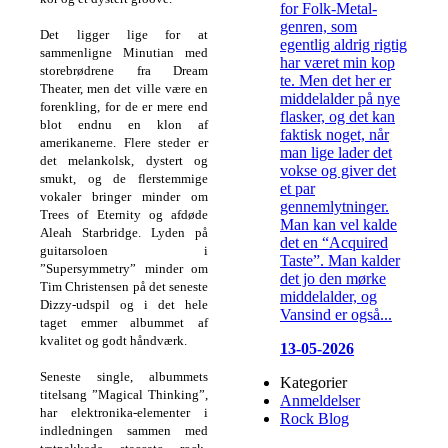
for Folk-Metal-
genren, som
Det ligger lige for at
egentlig aldrig rigtig
sammenligne Minutian med
har været min kop
storebrødrene fra Dream
te. Men det her er
Theater, men det ville være en
middelalder på nye
forenkling, for de er mere end
flasker, og det kan
blot endnu en klon af
faktisk noget, når
amerikanerne. Flere steder er
man lige lader det
det melankolsk, dystert og
vokse og giver det
smukt, og de flerstemmige
et par
vokaler bringer minder om
gennemlytninger.
Trees of Eternity og afdøde
Man kan vel kalde
Aleah Starbridge. Lyden på
det en “Acquired
guitarsoloen i
Taste”. Man kalder
”Supersymmetry” minder om
det jo den mørke
Tim Christensen på det seneste
middelalder, og
Dizzy-udspil og i det hele
Vansind er også...
taget emmer albummet af
kvalitet og godt håndværk.
13-05-2026
Seneste single, albummets
Kategorier
titelsang ”Magical Thinking”,
Anmeldelser
har elektronika-elementer i
Rock Blog
indledningen sammen med