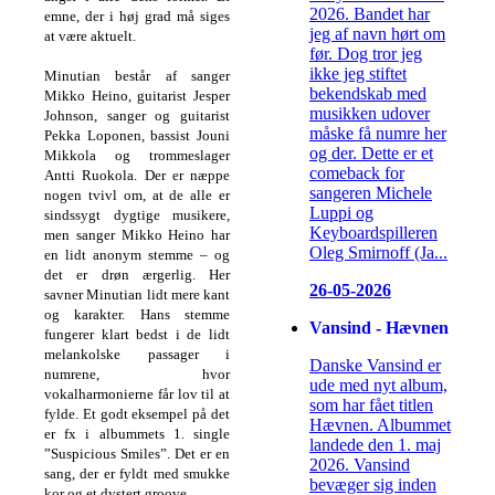
2026. Bandet har
emne, der i høj grad må siges
jeg af navn hørt om
at være aktuelt.
før. Dog tror jeg
ikke jeg stiftet
Minutian består af sanger
bekendskab med
Mikko Heino, guitarist Jesper
musikken udover
Johnson, sanger og guitarist
måske få numre her
Pekka Loponen, bassist Jouni
og der. Dette er et
Mikkola og trommeslager
comeback for
Antti Ruokola. Der er næppe
sangeren Michele
nogen tvivl om, at de alle er
Luppi og
sindssygt dygtige musikere,
Keyboardspilleren
men sanger Mikko Heino har
Oleg Smirnoff (Ja...
en lidt anonym stemme – og
det er drøn ærgerlig. Her
26-05-2026
savner Minutian lidt mere kant
og karakter. Hans stemme
Vansind - Hævnen
fungerer klart bedst i de lidt
melankolske passager i
Danske Vansind er
numrene, hvor
ude med nyt album,
vokalharmonierne får lov til at
som har fået titlen
fylde. Et godt eksempel på det
Hævnen. Albummet
er fx i albummets 1. single
landede den 1. maj
”Suspicious Smiles”. Det er en
2026. Vansind
sang, der er fyldt med smukke
bevæger sig inden
kor og et dystert groove.