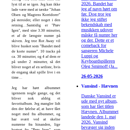
2026. Bandet har
lyst til at se igen. Jeg kan ikke
jeg af navn hørt om
lade være med at tænke ”Johan
før. Dog tror jeg
Olsen og Magtens Korridorer”
ikke jeg stiftet
på steroider, eller noget i den
bekendskab med
retning…
Samtidig er "Prøv
musikken udover
Igen", med sine 3.30 minutter,
måske få numre her
et af de længste numre på
og der. Dette er et
skiven. Jeg tror Rot Away vil
comeback for
blive husket som ”Bandet med
sangeren Michele
de korte numre”. 10 tracks på
Luppi og
ca. 30 minutter, og 4 af dem er
Keyboardspilleren
på under 2 minutter, så det
Oleg Smirnoff (Ja...
bliver noget af en setliste, hvis
de engang skal spille live i en
26-05-2026
time…
Vansind - Hævnen
Jeg har hørt albummet
igennem nogle gange, og det
Danske Vansind er
bliver nok aldrig et
ude med nyt album,
favoritalbum. Jeg mangler lidt
som har fået titlen
den der følelse af, at have fået
Hævnen. Albummet
noget med fra albummet, og
landede den 1. maj
har svært ved at skelne
2026. Vansind
numrene fra hinanden, lige
bevæger sig inden
bortset fra ”Prøv Igen”, som