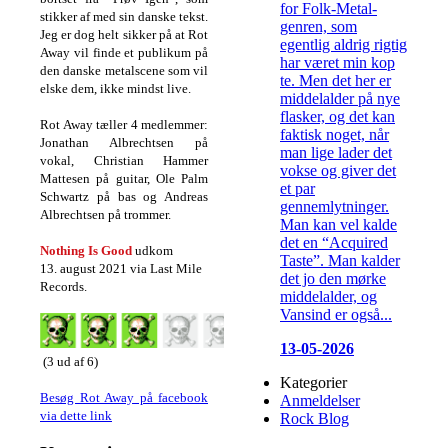
for Folk-Metal-
stikker af med sin danske tekst.
genren, som
Jeg er dog helt sikker på at Rot
egentlig aldrig rigtig
Away vil finde et publikum på
har været min kop
den danske metalscene som vil
te. Men det her er
elske dem, ikke mindst live.
middelalder på nye
flasker, og det kan
Rot Away tæller 4 medlemmer:
faktisk noget, når
Jonathan Albrechtsen på
man lige lader det
vokal, Christian Hammer
vokse og giver det
Mattesen på guitar, Ole Palm
et par
Schwartz på bas og Andreas
gennemlytninger.
Albrechtsen på trommer.
Man kan vel kalde
det en “Acquired
Nothing Is Good
udkom
Taste”. Man kalder
13. august 2021 via Last Mile
det jo den mørke
Records.
middelalder, og
Vansind er også...
13-05-2026
(3 ud af 6)
Kategorier
Besøg Rot Away på facebook
Anmeldelser
via dette link
Rock Blog