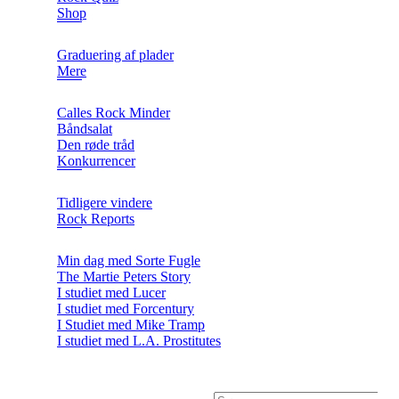
Shop
Graduering af plader
Mere
Calles Rock Minder
Båndsalat
Den røde tråd
Konkurrencer
Tidligere vindere
Rock Reports
Min dag med Sorte Fugle
The Martie Peters Story
I studiet med Lucer
I studiet med Forcentury
I Studiet med Mike Tramp
I studiet med L.A. Prostitutes