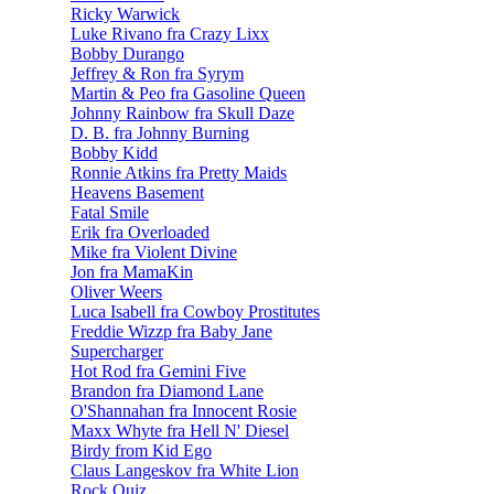
Ricky Warwick
Luke Rivano fra Crazy Lixx
Bobby Durango
Jeffrey & Ron fra Syrym
Martin & Peo fra Gasoline Queen
Johnny Rainbow fra Skull Daze
D. B. fra Johnny Burning
Bobby Kidd
Ronnie Atkins fra Pretty Maids
Heavens Basement
Fatal Smile
Erik fra Overloaded
Mike fra Violent Divine
Jon fra MamaKin
Oliver Weers
Luca Isabell fra Cowboy Prostitutes
Freddie Wizzp fra Baby Jane
Supercharger
Hot Rod fra Gemini Five
Brandon fra Diamond Lane
O'Shannahan fra Innocent Rosie
Maxx Whyte fra Hell N' Diesel
Birdy from Kid Ego
Claus Langeskov fra White Lion
Rock Quiz