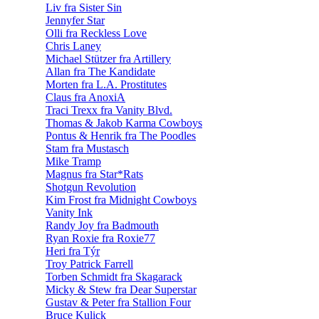
Liv fra Sister Sin
Jennyfer Star
Olli fra Reckless Love
Chris Laney
Michael Stützer fra Artillery
Allan fra The Kandidate
Morten fra L.A. Prostitutes
Claus fra AnoxiA
Traci Trexx fra Vanity Blvd.
Thomas & Jakob Karma Cowboys
Pontus & Henrik fra The Poodles
Stam fra Mustasch
Mike Tramp
Magnus fra Star*Rats
Shotgun Revolution
Kim Frost fra Midnight Cowboys
Vanity Ink
Randy Joy fra Badmouth
Ryan Roxie fra Roxie77
Heri fra Týr
Troy Patrick Farrell
Torben Schmidt fra Skagarack
Micky & Stew fra Dear Superstar
Gustav & Peter fra Stallion Four
Bruce Kulick