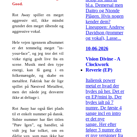
Good.
bl.a. Demersal men
Daitro og Nionde
Rot Away spiller en meget
Plågen. Hvis nogen
aggressiv stil, ikke mindst
kender dem?
grundet den meget råbende og
Lineuppen: Andrew
aggressive vokal.
Davidson (trommer
og vokal), Lasse...
Hele vejen igennem albummet
er det temmelig meget ”in-
10-06-2026
your-face”, og jeg tror det vil
Vision Divine - A
virke rigtig godt live fra en
Clockwork
scene. Musik med den type
Reverie (EP)
energi, kan få gang i en
folkemængde, og skabe en
Italiensk power
metalfest. Faktisk har de lige
metal er hvad der
spillet på Næstved Metalfest,
bydes på her. Det er
men det nåede jeg desværre
en EP/mini lp. Der
ikke at deltage i.
bydes ialt på 7
numre. De første 4
Rot Away har også fået plads
sange incl en intro
til et enkelt nummer på dansk.
er det nye
Sidste nummer har fået titlen
sange. Her efter
”Prøv Igen”, og handler, så
følger 3 numre der
vidt jeg har tolket, om en
er nye versioner fra
dårlig ven, som man ikke har