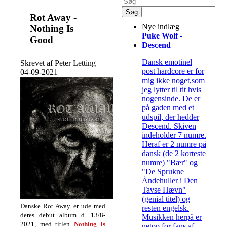
Rot Away -
Nye indlæg
Nothing Is
Puke Wolf -
Good
Descend
Dansk emotinel
Skrevet af Peter Letting
post hardcore er for
04-09-2021
mig ikke noget,som
jeg lytter til tit hvis
nogensinde. De er
på gaden med et
udspil, der hedder
Descend. Skiven
indeholder 7 numre.
Heraf er 2 numre på
dansk (de 2 korteste
numre) "Bær" og
"De Sprukne
Åndehuller i Den
Tavse Hævn"
(genial titel) og
Danske Rot Away er ude med
resten engelsk.
deres debut album d. 13/8-
Musikken herpå er
2021, med titlen
Nothing Is
netop for fans af