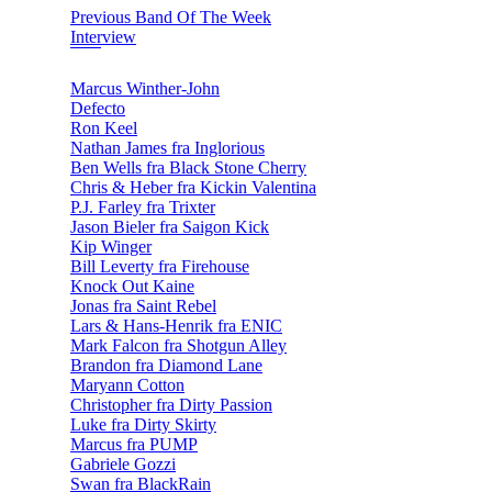
Previous Band Of The Week
Interview
Marcus Winther-John
Defecto
Ron Keel
Nathan James fra Inglorious
Ben Wells fra Black Stone Cherry
Chris & Heber fra Kickin Valentina
P.J. Farley fra Trixter
Jason Bieler fra Saigon Kick
Kip Winger
Bill Leverty fra Firehouse
Knock Out Kaine
Jonas fra Saint Rebel
Lars & Hans-Henrik fra ENIC
Mark Falcon fra Shotgun Alley
Brandon fra Diamond Lane
Maryann Cotton
Christopher fra Dirty Passion
Luke fra Dirty Skirty
Marcus fra PUMP
Gabriele Gozzi
Swan fra BlackRain