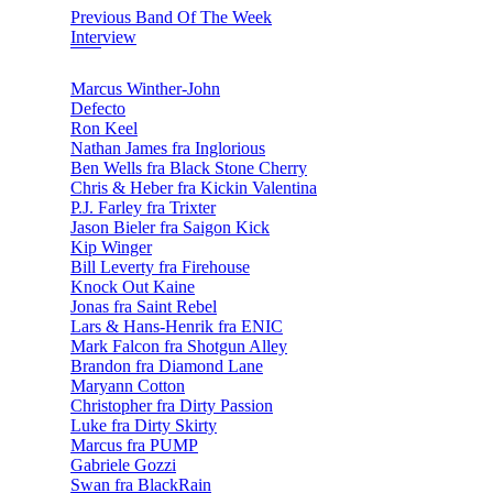
Previous Band Of The Week
Interview
Marcus Winther-John
Defecto
Ron Keel
Nathan James fra Inglorious
Ben Wells fra Black Stone Cherry
Chris & Heber fra Kickin Valentina
P.J. Farley fra Trixter
Jason Bieler fra Saigon Kick
Kip Winger
Bill Leverty fra Firehouse
Knock Out Kaine
Jonas fra Saint Rebel
Lars & Hans-Henrik fra ENIC
Mark Falcon fra Shotgun Alley
Brandon fra Diamond Lane
Maryann Cotton
Christopher fra Dirty Passion
Luke fra Dirty Skirty
Marcus fra PUMP
Gabriele Gozzi
Swan fra BlackRain