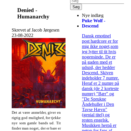
Denied -
Nye indlæg
Humanarchy
Puke Wolf -
Descend
Skrevet af Jacob Jørgesen
23-08-2022
Dansk emotinel
post hardcore er for
mig ikke noget,som
jeg lytter til tit hvis
nogensinde. De er
på gaden med et
udspil, der hedder
Descend. Skiven
indeholder 7 numre.
Heraf er 2 numre på
dansk (de 2 korteste
numre) "Bær" og
"De Sprukne
Åndehuller i Den
Tavse Hævn"
Det at være anmelder, giver en
(genial titel) og
rigtig god mulighed, for tjekke
resten engelsk.
nye som gamle bands ud.
Tit
Musikken herpå er
finder man noget, der er bare er
netop for fans af