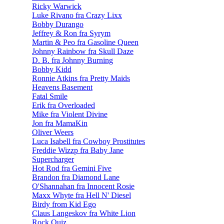
Ricky Warwick
Luke Rivano fra Crazy Lixx
Bobby Durango
Jeffrey & Ron fra Syrym
Martin & Peo fra Gasoline Queen
Johnny Rainbow fra Skull Daze
D. B. fra Johnny Burning
Bobby Kidd
Ronnie Atkins fra Pretty Maids
Heavens Basement
Fatal Smile
Erik fra Overloaded
Mike fra Violent Divine
Jon fra MamaKin
Oliver Weers
Luca Isabell fra Cowboy Prostitutes
Freddie Wizzp fra Baby Jane
Supercharger
Hot Rod fra Gemini Five
Brandon fra Diamond Lane
O'Shannahan fra Innocent Rosie
Maxx Whyte fra Hell N' Diesel
Birdy from Kid Ego
Claus Langeskov fra White Lion
Rock Quiz