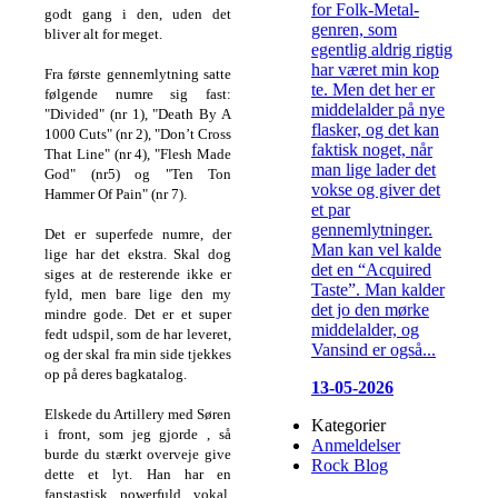
for Folk-Metal-
godt gang i den, uden det
genren, som
bliver alt for meget.
egentlig aldrig rigtig
har været min kop
Fra første gennemlytning satte
te. Men det her er
følgende numre sig fast:
middelalder på nye
"
Divided" (nr 1), "Death By A
flasker, og det kan
1000 Cuts" (nr 2), "Don’t Cross
faktisk noget, når
That Line" (nr 4), "Flesh Made
man lige lader det
God" (nr5) og "Ten Ton
vokse og giver det
Hammer Of Pain" (nr 7).
et par
gennemlytninger.
Det er superfede numre, der
Man kan vel kalde
lige har det ekstra.
Skal dog
det en “Acquired
siges at de resterende ikke er
Taste”. Man kalder
fyld, men bare lige den my
det jo den mørke
mindre gode.
Det er et super
middelalder, og
fedt udspil, som de har leveret,
Vansind er også...
og der skal fra min side tjekkes
op på deres bagkatalog.
13-05-2026
Elskede du Artillery med Søren
Kategorier
i front, som jeg gjorde , så
Anmeldelser
burde du stærkt overveje give
Rock Blog
dette et lyt.
Han har en
fanstastisk powerfuld vokal.