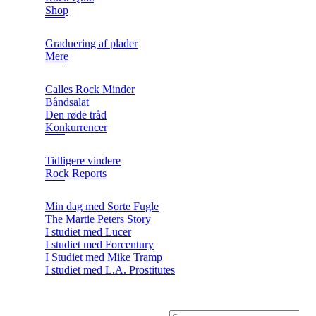
Shop
Graduering af plader
Mere
Calles Rock Minder
Båndsalat
Den røde tråd
Konkurrencer
Tidligere vindere
Rock Reports
Min dag med Sorte Fugle
The Martie Peters Story
I studiet med Lucer
I studiet med Forcentury
I Studiet med Mike Tramp
I studiet med L.A. Prostitutes