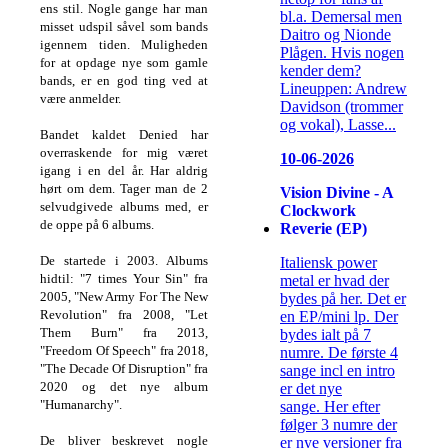
ens stil.
Nogle gange har man
bl.a. Demersal men
misset udspil såvel som bands
Daitro og Nionde
igennem tiden.
Muligheden
Plågen. Hvis nogen
for at opdage nye som gamle
kender dem?
bands, er en god ting ved at
Lineuppen: Andrew
være anmelder.
Davidson (trommer
og vokal), Lasse...
Bandet kaldet Denied har
overraskende for mig været
10-06-2026
igang i en del år.
Har aldrig
hørt om dem.
Tager man de 2
Vision Divine - A
selvudgivede albums med, er
Clockwork
de oppe på 6 albums.
Reverie (EP)
De startede i 2003.
Albums
Italiensk power
hidtil: "
7 times Your Sin" fra
metal er hvad der
2005, "
New Army For The New
bydes på her. Det er
Revolution" fra 2008, "
Let
en EP/mini lp. Der
Them Burn" fra 2013,
bydes ialt på 7
"
Freedom Of Speech" fra 2018,
numre. De første 4
"
The Decade Of Disruption" fra
sange incl en intro
2020 og det nye album
er det nye
"
Humanarchy".
sange. Her efter
følger 3 numre der
De bliver beskrevet nogle
er nye versioner fra