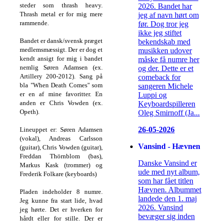
steder som thrash heavy.
2026. Bandet har
Thrash metal er for mig mere
jeg af navn hørt om
rammende.
før. Dog tror jeg
ikke jeg stiftet
Bandet er dansk/svensk præget
bekendskab med
medlemsmæssigt.
Der er dog et
musikken udover
kendt ansigt for mig i bandet
måske få numre her
nemlig Søren Adamsen (ex.
og der. Dette er et
Artillery 200-2012).
Sang på
comeback for
bla "When Death Comes" som
sangeren Michele
er en af mine favoritter.
En
Luppi og
anden er Chris Vowden (ex.
Keyboardspilleren
Opeth).
Oleg Smirnoff (Ja...
26-05-2026
Lineuppet er:
Søren Adamsen
(vokal),
Andreas Carlsson
Vansind - Hævnen
(guitar),
Chris Vowden (guitar),
Freddan Thörnblom (bas),
Danske Vansind er
Markus Kask (trommer) og
ude med nyt album,
Frederik Folkare (keyboards)
som har fået titlen
Hævnen. Albummet
Pladen indeholder 8 numre.
landede den 1. maj
Jeg kunne fra start lide, hvad
2026. Vansind
jeg hørte.
Det er hverken for
bevæger sig inden
hårdt eller for stille.
Der er