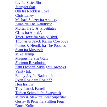
Liv fra Sister Sin
Jennyfer Star
Olli fra Reckless Love
Chris Laney
Michael Stützer fra Artillery
Allan fra The Kandidate
Morten fra L.A. Prostitutes
Claus fra AnoxiA
Traci Trexx fra Vanity Blvd.
Thomas & Jakob Karma Cowboys
Pontus & Henrik fra The Poodles
Stam fra Mustasch
Mike Tramp
Magnus fra Star*Rats
Shotgun Revolution
Kim Frost fra Midnight Cowboys
Vanity Ink
Randy Joy fra Badmouth
Ryan Roxie fra Roxie77
Heri fra Týr
Troy Patrick Farrell
Torben Schmidt fra Skagarack
Micky & Stew fra Dear Superstar
Gustav & Peter fra Stallion Four
Bruce Kulick