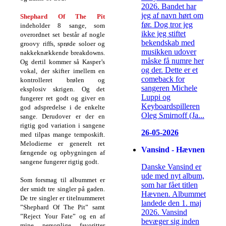
2026. Bandet har
jeg af navn hørt om
Shephard Of The Pit
før. Dog tror jeg
indeholder 8 sange, som
ikke jeg stiftet
overordnet set består af nogle
bekendskab med
groovy riffs, sprøde soloer og
musikken udover
nakkeknækkende breakdowns.
måske få numre her
Og dertil kommer så Kasper’s
og der. Dette er et
vokal, der skifter imellem en
comeback for
kontrolleret brølen og
sangeren Michele
eksplosiv skrigen. Og det
Luppi og
fungerer ret godt og giver en
Keyboardspilleren
god adspredelse i de enkelte
Oleg Smirnoff (Ja...
sange. Derudover er der en
rigtig god variation i sangene
26-05-2026
med tilpas mange temposkift.
Melodierne er generelt ret
Vansind - Hævnen
fængende og opbygningen af
sangene fungerer rigtig godt.
Danske Vansind er
ude med nyt album,
Som forsmag til albummet er
som har fået titlen
der smidt tre singler på gaden.
Hævnen. Albummet
De tre singler er titelnummeret
landede den 1. maj
”Shephard Of The Pit” samt
2026. Vansind
”Reject Your Fate” og en af
bevæger sig inden
mine personlige favoritter