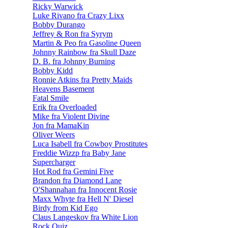
Ricky Warwick
Luke Rivano fra Crazy Lixx
Bobby Durango
Jeffrey & Ron fra Syrym
Martin & Peo fra Gasoline Queen
Johnny Rainbow fra Skull Daze
D. B. fra Johnny Burning
Bobby Kidd
Ronnie Atkins fra Pretty Maids
Heavens Basement
Fatal Smile
Erik fra Overloaded
Mike fra Violent Divine
Jon fra MamaKin
Oliver Weers
Luca Isabell fra Cowboy Prostitutes
Freddie Wizzp fra Baby Jane
Supercharger
Hot Rod fra Gemini Five
Brandon fra Diamond Lane
O'Shannahan fra Innocent Rosie
Maxx Whyte fra Hell N' Diesel
Birdy from Kid Ego
Claus Langeskov fra White Lion
Rock Quiz