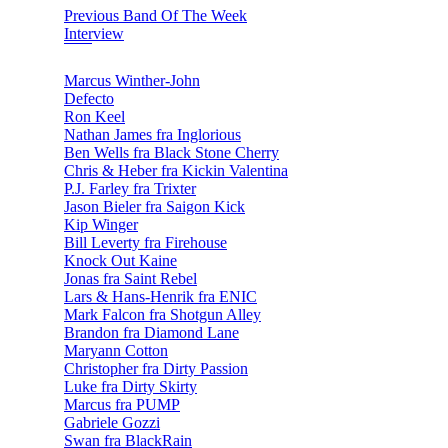
Previous Band Of The Week
Interview
Marcus Winther-John
Defecto
Ron Keel
Nathan James fra Inglorious
Ben Wells fra Black Stone Cherry
Chris & Heber fra Kickin Valentina
P.J. Farley fra Trixter
Jason Bieler fra Saigon Kick
Kip Winger
Bill Leverty fra Firehouse
Knock Out Kaine
Jonas fra Saint Rebel
Lars & Hans-Henrik fra ENIC
Mark Falcon fra Shotgun Alley
Brandon fra Diamond Lane
Maryann Cotton
Christopher fra Dirty Passion
Luke fra Dirty Skirty
Marcus fra PUMP
Gabriele Gozzi
Swan fra BlackRain