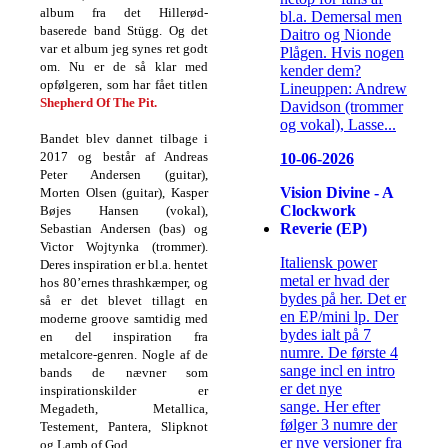
album fra det Hillerød-
bl.a. Demersal men
baserede band Stügg. Og det
Daitro og Nionde
var et album jeg synes ret godt
Plågen. Hvis nogen
om. Nu er de så klar med
kender dem?
opfølgeren, som har fået titlen
Lineuppen: Andrew
Shepherd Of The Pit.
Davidson (trommer
og vokal), Lasse...
Bandet blev dannet tilbage i
2017 og består af Andreas
10-06-2026
Peter Andersen (guitar),
Vision Divine - A
Morten Olsen (guitar), Kasper
Clockwork
Bøjes Hansen (vokal),
Reverie (EP)
Sebastian Andersen (bas) og
Victor Wojtynka (trommer).
Italiensk power
Deres inspiration er bl.a. hentet
metal er hvad der
hos 80’ernes thrashkæmper, og
bydes på her. Det er
så er det blevet tillagt en
en EP/mini lp. Der
moderne groove samtidig med
bydes ialt på 7
en del inspiration fra
numre. De første 4
metalcore-genren. Nogle af de
sange incl en intro
bands de nævner som
er det nye
inspirationskilder er
sange. Her efter
Megadeth, Metallica,
følger 3 numre der
Testement, Pantera, Slipknot
er nye versioner fra
og Lamb of God.