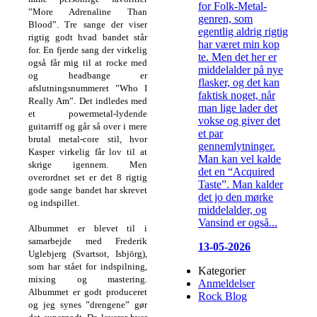
for Folk-Metal-
”More Adrenaline Than
genren, som
Blood”. Tre sange der viser
egentlig aldrig rigtig
rigtig godt hvad bandet står
har været min kop
for. En fjerde sang der virkelig
te. Men det her er
også får mig til at rocke med
middelalder på nye
og headbange er
flasker, og det kan
afslutningsnummeret ”Who I
faktisk noget, når
Really Am”. Det indledes med
man lige lader det
et powermetal-lydende
vokse og giver det
guitarriff og går så over i mere
et par
brutal metal-core stil, hvor
gennemlytninger.
Kasper virkelig får lov til at
Man kan vel kalde
skrige igennem. Men
det en “Acquired
overordnet set er det 8 rigtig
Taste”. Man kalder
gode sange bandet har skrevet
det jo den mørke
og indspillet.
middelalder, og
Vansind er også...
Albummet er blevet til i
samarbejde med Frederik
13-05-2026
Uglebjerg (Svartsot, Isbjörg),
som har stået for indspilning,
Kategorier
mixing og mastering.
Anmeldelser
Albummet er godt produceret
Rock Blog
og jeg synes ”drengene” gør