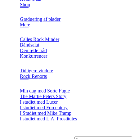
Shop
Graduering af plader
Mere
Calles Rock Minder
Båndsalat
Den røde tråd
Konkurrencer
Tidligere vindere
Rock Reports
Min dag med Sorte Fugle
The Martie Peters Story
I studiet med Lucer
I studiet med Forcentury
I Studiet med Mike Tramp
I studiet med L.A. Prostitutes