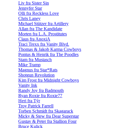
Liv fra Sister Sin
Jennyfer Star
Olli fra Reckless Love
Chris Laney
Michael Stützer fra Artillery
Allan fra The Kandidate
Morten fra L.A. Prostitutes
Claus fra AnoxiA
Traci Trexx fra Vanity Blvd.
Thomas & Jakob Karma Cowboys
Pontus & Henrik fra The Poodles
Stam fra Mustasch
Mike Tramp
Magnus fra Star*Rats
Shotgun Revolution
Kim Frost fra Midnight Cowboys
Vanity Ink
Randy Joy fra Badmouth
Ryan Roxie fra Roxie77
Heri fra Týr
Troy Patrick Farrell
Torben Schmidt fra Skagarack
Micky & Stew fra Dear Superstar
Gustav & Peter fra Stallion Four
Bruce Kulick