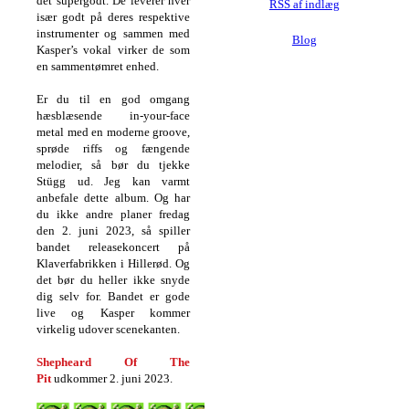
det supergodt. De leverer hver
RSS af indlæg
især godt på deres respektive
instrumenter og sammen med
Blog
Kasper’s vokal virker de som
en sammentømret enhed.
Er du til en god omgang
hæsblæsende in-your-face
metal med en moderne groove,
sprøde riffs og fængende
melodier, så bør du tjekke
Stügg ud. Jeg kan varmt
anbefale dette album. Og har
du ikke andre planer fredag
den 2. juni 2023, så spiller
bandet releasekoncert på
Klaverfabrikken i Hillerød. Og
det bør du heller ikke snyde
dig selv for. Bandet er gode
live og Kasper kommer
virkelig udover scenekanten.
Shepheard Of The
Pit
udkommer 2. juni 2023.