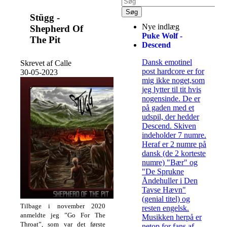
Stügg -
Nye indlæg
Shepherd Of
Puke Wolf -
The Pit
Descend
Dansk emotinel
Skrevet af Calle
post hardcore er for
30-05-2023
mig ikke noget,som
jeg lytter til tit hvis
nogensinde. De er
på gaden med et
udspil, der hedder
Descend. Skiven
indeholder 7 numre.
Heraf er 2 numre på
dansk (de 2 korteste
numre) "Bær" og
"De Sprukne
Åndehuller i Den
Tavse Hævn"
(genial titel) og
Tilbage i november 2020
resten engelsk.
anmeldte jeg ”Go For The
Musikken herpå er
Throat”, som var det første
netop for fans af