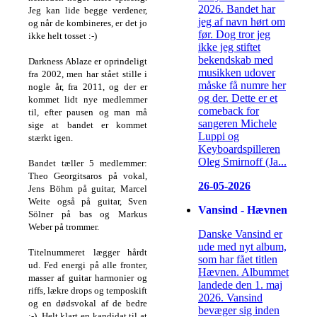
2026. Bandet har
Jeg kan lide begge verdener,
jeg af navn hørt om
og når de kombineres, er det jo
før. Dog tror jeg
ikke helt tosset :-)
ikke jeg stiftet
bekendskab med
Darkness Ablaze er oprindeligt
musikken udover
fra 2002, men har stået stille i
måske få numre her
nogle år, fra 2011, og der er
og der. Dette er et
kommet lidt nye medlemmer
comeback for
til, efter pausen og man må
sangeren Michele
sige at bandet er kommet
Luppi og
stærkt igen.
Keyboardspilleren
Oleg Smirnoff (Ja...
Bandet tæller 5 medlemmer:
Theo Georgitsaros på vokal,
26-05-2026
Jens Böhm på guitar, Marcel
Weite også på guitar, Sven
Vansind - Hævnen
Sölner på bas og Markus
Weber på trommer.
Danske Vansind er
ude med nyt album,
Titelnummeret lægger hårdt
som har fået titlen
ud. Fed energi på alle fronter,
Hævnen. Albummet
masser af guitar harmonier og
landede den 1. maj
riffs, lækre drops og temposkift
2026. Vansind
og en dødsvokal af de bedre
bevæger sig inden
:-). Helt klart en kandidat til at