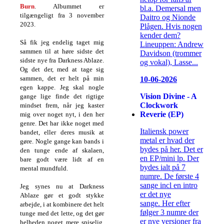
Burn
. Albummet er
bl.a. Demersal men
tilgængeligt fra 3 november
Daitro og Nionde
2023.
Plågen. Hvis nogen
kender dem?
Så fik jeg endelig taget mig
Lineuppen: Andrew
sammen til at høre sidste det
Davidson (trommer
sidste nye fra Darkness Ablaze.
og vokal), Lasse...
Og det der, med at tage sig
sammen, det er helt på min
10-06-2026
egen kappe. Jeg skal nogle
Vision Divine - A
gange lige finde det rigtige
Clockwork
mindset frem, når jeg kaster
Reverie (EP)
mig over noget nyt, i den her
genre. Det har ikke noget med
Italiensk power
bandet, eller deres musik at
metal er hvad der
gøre. Nogle gange kan bands i
bydes på her. Det er
den tunge ende af skalaen,
en EP/mini lp. Der
bare godt være lidt af en
bydes ialt på 7
mental mundfuld.
numre. De første 4
sange incl en intro
Jeg synes nu at Darkness
er det nye
Ablaze gør et godt stykke
sange. Her efter
arbejde, i at kombinere det helt
følger 3 numre der
tunge med det lette, og det gør
er nye versioner fra
helheden noget mere spiselig.