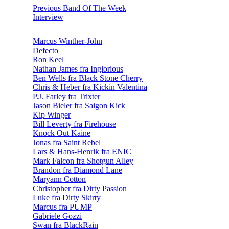
Previous Band Of The Week
Interview
Marcus Winther-John
Defecto
Ron Keel
Nathan James fra Inglorious
Ben Wells fra Black Stone Cherry
Chris & Heber fra Kickin Valentina
P.J. Farley fra Trixter
Jason Bieler fra Saigon Kick
Kip Winger
Bill Leverty fra Firehouse
Knock Out Kaine
Jonas fra Saint Rebel
Lars & Hans-Henrik fra ENIC
Mark Falcon fra Shotgun Alley
Brandon fra Diamond Lane
Maryann Cotton
Christopher fra Dirty Passion
Luke fra Dirty Skirty
Marcus fra PUMP
Gabriele Gozzi
Swan fra BlackRain