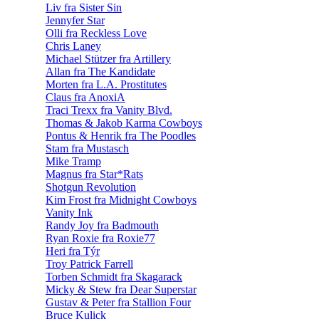
Liv fra Sister Sin
Jennyfer Star
Olli fra Reckless Love
Chris Laney
Michael Stützer fra Artillery
Allan fra The Kandidate
Morten fra L.A. Prostitutes
Claus fra AnoxiA
Traci Trexx fra Vanity Blvd.
Thomas & Jakob Karma Cowboys
Pontus & Henrik fra The Poodles
Stam fra Mustasch
Mike Tramp
Magnus fra Star*Rats
Shotgun Revolution
Kim Frost fra Midnight Cowboys
Vanity Ink
Randy Joy fra Badmouth
Ryan Roxie fra Roxie77
Heri fra Týr
Troy Patrick Farrell
Torben Schmidt fra Skagarack
Micky & Stew fra Dear Superstar
Gustav & Peter fra Stallion Four
Bruce Kulick