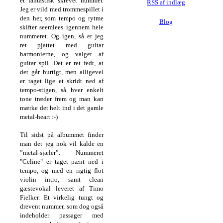
et fantastisk skrevet nummer.
RSS af indlæg
Jeg er vild med trommespillet i
den her, som tempo og rytme
Blog
skifter seemlees igennem hele
nummeret. Og igen, så er jeg
ret pjattet med guitar
harmonierne, og valget af
guitar spil. Det er ret fedt, at
det går hurtigt, men alligevel
er taget lige et skridt ned af
tempo-stigen, så hver enkelt
tone træder frem og man kan
mærke det helt ind i det gamle
metal-heart :-)
Til sidst på albummet finder
man det jeg nok vil kalde en
”metal-sjæler”. Nummeret
"Celine" er taget pænt ned i
tempo, og med en rigtig flot
violin intro, samt clean
gæstevokal leveret af Timo
Fielker. Et virkelig tungt og
drevent nummer, som dog også
indeholder passager med