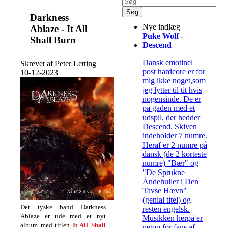
Darkness
Nye indlæg
Ablaze - It All
Puke Wolf -
Shall Burn
Descend
Dansk emotinel
Skrevet af Peter Letting
post hardcore er for
10-12-2023
mig ikke noget,som
jeg lytter til tit hvis
nogensinde. De er
på gaden med et
udspil, der hedder
Descend. Skiven
indeholder 7 numre.
Heraf er 2 numre på
dansk (de 2 korteste
numre) "Bær" og
"De Sprukne
Åndehuller i Den
Tavse Hævn"
(genial titel) og
Det tyske band Darkness
resten engelsk.
Ablaze er ude med et nyt
Musikken herpå er
album med titlen
It All Shall
netop for fans af