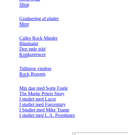
Shop
Graduering af plader
Mere
Calles Rock Minder
Båndsalat
Den røde tråd
Konkurrencer
Tidligere vindere
Rock Reports
Min dag med Sorte Fugle
The Martie Peters Story
I studiet med Lucer
I studiet med Forcentury
I Studiet med Mike Tramp
I studiet med L.A. Prostitutes