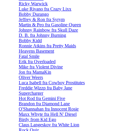
Ricky Warwick
Luke Rivano fra Crazy Lixx
Bobby Durango
Jeffrey & Ron fra Syrym
Martin & Peo fra Gasoline Queen
Johnny Rainbow fra Skull Daze
D. B. fra Johnny Burning
Bobby Kidd
Ronnie Atkins fra Pretty Maids
Heavens Basement
Fatal Smile
Erik fra Overloaded
Mike fra Violent Divine
Jon fra MamaKin
Oliver Weers
Luca Isabell fra Cowboy Prostitutes
Freddie Wizzp fra Baby Jane
Supercharger
Hot Rod fra Gemini Five
Brandon fra Diamond Lane
O'Shannahan fra Innocent Rosie
Maxx Whyte fra Hell N' Diesel
Birdy from Kid Ego
Claus Langeskov fra White Lion
Rock Quiz