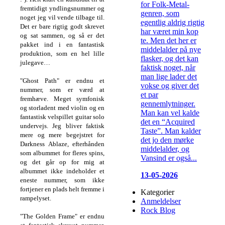
for Folk-Metal-
fremtidigt yndlingsnummer og
genren, som
noget jeg vil vende tilbage til.
egentlig aldrig rigtig
Det er bare rigtig godt skrevet
har været min kop
og sat sammen, og så er det
te. Men det her er
pakket ind i en fantastisk
middelalder på nye
produktion, som en hel lille
flasker, og det kan
julegave…
faktisk noget, når
man lige lader det
"Ghost Path" er endnu et
vokse og giver det
nummer, som er værd at
et par
fremhæve. Meget symfonisk
gennemlytninger.
og storladent med violin og en
Man kan vel kalde
fantastisk velspillet guitar solo
det en “Acquired
undervejs. Jeg bliver faktisk
Taste”. Man kalder
mere og mere begejstret for
det jo den mørke
Darkness Ablaze, efterhånden
middelalder, og
som albummet for fleres spins,
Vansind er også...
og det går op for mig at
albummet ikke indeholder et
13-05-2026
eneste nummer, som ikke
fortjener en plads helt fremme i
Kategorier
rampelyset.
Anmeldelser
Rock Blog
"The Golden Frame" er endnu