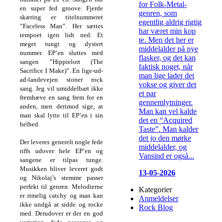
for Folk-Metal-
en super fed groove. Fjerde
genren, som
skæring er titelnummeret
egentlig aldrig rigtig
”Faceless Man”. Her sættes
har været min kop
tempoet igen lidt ned. Et
te. Men det her er
meget tungt og dystert
middelalder på nye
nummer. EP’en sluttes med
flasker, og det kan
sangen ”Hippielort (The
faktisk noget, når
Sacrifice I Make)”. En lige-ud-
man lige lader det
ad-landevejen stoner rock
vokse og giver det
sang. Jeg vil umiddelbart ikke
et par
fremhæve en sang frem for en
gennemlytninger.
anden, men derimod sige, at
Man kan vel kalde
man skal lytte til EP’en i sin
det en “Acquired
helhed.
Taste”. Man kalder
det jo den mørke
Der leveres generelt nogle fede
middelalder, og
riffs udover hele EP’en og
Vansind er også...
sangene er tilpas tunge.
Musikken bliver leveret godt
13-05-2026
og Nikolaj’s stemme passer
perfekt til genren. Melodierne
Kategorier
er rimelig catchy og man kan
Anmeldelser
ikke undgå at sidde og rocke
Rock Blog
med. Derudover er der en god