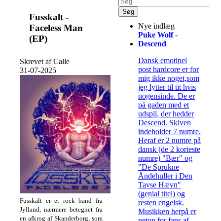
Fusskalt -
Nye indlæg
Faceless Man
Puke Wolf -
(EP)
Descend
Dansk emotinel
Skrevet af Calle
post hardcore er for
31-07-2025
mig ikke noget,som
jeg lytter til tit hvis
nogensinde. De er
på gaden med et
udspil, der hedder
Descend. Skiven
indeholder 7 numre.
Heraf er 2 numre på
dansk (de 2 korteste
numre) "Bær" og
"De Sprukne
Åndehuller i Den
Tavse Hævn"
(genial titel) og
Fusskalt er et rock band fra
resten engelsk.
Jylland, nærmere betegnet fra
Musikken herpå er
en afkrog af Skanderborg, som
netop for fans af