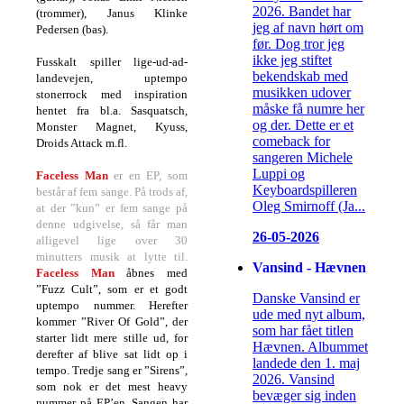
2026. Bandet har
(trommer), Janus Klinke
jeg af navn hørt om
Pedersen (bas).
før. Dog tror jeg
ikke jeg stiftet
Fusskalt spiller lige-ud-ad-
bekendskab med
landevejen, uptempo
musikken udover
stonerrock med inspiration
måske få numre her
hentet fra bl.a. Sasquatsch,
og der. Dette er et
Monster Magnet, Kyuss,
comeback for
Droids Attack m.fl.
sangeren Michele
Luppi og
Faceless Man
er en EP, som
Keyboardspilleren
består af fem sange. På trods af,
Oleg Smirnoff (Ja...
at der ”kun” er fem sange på
denne udgivelse, så får man
26-05-2026
alligevel lige over 30
minutters musik at lytte til.
Vansind - Hævnen
Faceless Man
åbnes med
”Fuzz Cult”, som er et godt
Danske Vansind er
uptempo nummer. Herefter
ude med nyt album,
kommer ”River Of Gold”, der
som har fået titlen
starter lidt mere stille ud, for
Hævnen. Albummet
derefter af blive sat lidt op i
landede den 1. maj
tempo. Tredje sang er ”Sirens”,
2026. Vansind
som nok er det mest heavy
bevæger sig inden
nummer på EP’en. Sangen har