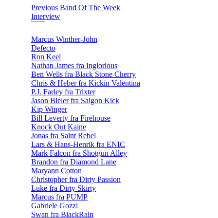
Previous Band Of The Week
Interview
Marcus Winther-John
Defecto
Ron Keel
Nathan James fra Inglorious
Ben Wells fra Black Stone Cherry
Chris & Heber fra Kickin Valentina
P.J. Farley fra Trixter
Jason Bieler fra Saigon Kick
Kip Winger
Bill Leverty fra Firehouse
Knock Out Kaine
Jonas fra Saint Rebel
Lars & Hans-Henrik fra ENIC
Mark Falcon fra Shotgun Alley
Brandon fra Diamond Lane
Maryann Cotton
Christopher fra Dirty Passion
Luke fra Dirty Skirty
Marcus fra PUMP
Gabriele Gozzi
Swan fra BlackRain