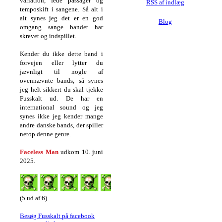
variation, fede passager og
RSS af indlæg
temposkift i sangene. Så alt i
alt synes jeg det er en god
Blog
omgang sange bandet har
skrevet og indspillet.
Kender du ikke dette band i
forvejen eller lytter du
jævnligt til nogle af
ovennævnte bands, så synes
jeg helt sikkert du skal tjekke
Fusskalt ud. De har en
international sound og jeg
synes ikke jeg kender mange
andre danske bands, der spiller
netop denne genre.
Faceless Man
udkom 10. juni
2025.
(5 ud af 6)
Besøg Fusskalt på facebook