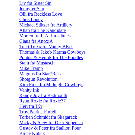
Liv fra Sister Sin
Jennyfer Star
Olli fra Reckless Love
Chris Laney
Michael Stützer fra Artillery
Allan fra The Kandidate
Morten fra L.A. Prostitutes
Claus fra AnoxiA
Traci Trexx fra Vanity Blvd.
Thomas & Jakob Karma Cowboys
Pontus & Henrik fra The Poodles
Stam fra Mustasch
Mike Tramp
Magnus fra Star*Rats
Shotgun Revolution
Kim Frost fra Midnight Cowboys
Vanity Ink
Randy Joy fra Badmouth
Ryan Roxie fra Roxie77
Heri fra Týr
Troy Patrick Farrell
Torben Schmidt fra Skagarack
Micky & Stew fra Dear Superstar
Gustav & Peter fra Stallion Four
Bruce Kulick