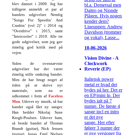
blev dannet i 2009. Jeg har
bl.a. Demersal men
tidligere anmeldt et par af
Daitro og Nionde
bandets udgivelser. Nemlig
Plågen. Hvis nogen
”Songs For Speedin’ And
kender dem?
Crashin’ (vol 2)” i 2014 og
Lineuppen: Andrew
“Overdrive” i 2015, samt
Davidson (trommer
”Intercooler” i 2019. Alle tre
og vokal), Lasse...
gode udgivelser, som jeg gav
rimelig god kritik med på
10-06-2026
vejen.
Vision Divine - A
Clockwork
Siden de ovennævnte
Reverie (EP)
udgivelser har der været
rimelig stille omkring bandet.
Italiensk power
Men de har brugt noget af
metal er hvad der
tiden på at skrive nyt
bydes på her. Det er
materiale, som nu er
en EP/mini lp. Der
udkommet i form af
Faceless
bydes ialt på 7
Man
. Udover ny musik, så har
numre. De første 4
bandet også fået ny sanger.
sange incl en intro
Han hedder Nikolaj Sune
er det nye
Krogh-Poulsen. Udover ham,
sange. Her efter
så består bandet af Thomas
følger 3 numre der
Brandt (guitar), Nick Jensen
er nye versioner fra
(guitar), Jonas Emil Nielsen