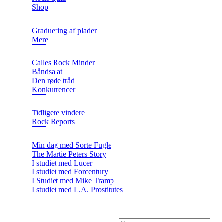
Shop
Graduering af plader
Mere
Calles Rock Minder
Båndsalat
Den røde tråd
Konkurrencer
Tidligere vindere
Rock Reports
Min dag med Sorte Fugle
The Martie Peters Story
I studiet med Lucer
I studiet med Forcentury
I Studiet med Mike Tramp
I studiet med L.A. Prostitutes