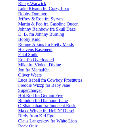
Ricky Warwick
Luke Rivano fra Crazy Lixx
Bobby Durango
Jeffrey & Ron fra Syrym
Martin & Peo fra Gasoline Queen
Johnny Rainbow fra Skull Daze
D. B. fra Johnny Burning
Bobby Kidd
Ronnie Atkins fra Pretty Maids
Heavens Basement
Fatal Smile
Erik fra Overloaded
Mike fra Violent Divine
Jon fra MamaKin
Oliver Weers
Luca Isabell fra Cowboy Prostitutes
Freddie Wizzp fra Baby Jane
Supercharger
Hot Rod fra Gemini Five
Brandon fra Diamond Lane
O'Shannahan fra Innocent Rosie
Maxx Whyte fra Hell N' Diesel
Birdy from Kid Ego
Claus Langeskov fra White Lion
Rock Quiz