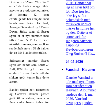
Derimod er ”Alone With You”
2026. Bandet har
en af de bedste sange. Sidst
jeg af navn hørt om
nævnte er produceret og mixet
før. Dog tror jeg
af Johnny K., som
ikke jeg stiftet
efterfølgende har arbejdet med
bekendskab med
bands som f.eks. Disturbed,
musikken udover
Avenged Sevenfold og 3 Doors
måske få numre her
Down. Sidste sang på
Sweet
og der. Dette er et
Sybil
er et nyt nummer med
comeback for
titlen ”You & I”. Dette er et
sangeren Michele
akustisk nummer, som jeg ikke
Luppi og
ser det helt store i. Så alt i alt er
Keyboardspilleren
det en lidt blandet fornøjelse.
Oleg Smirnoff (Ja...
Stilmæssigt minder Sweet
26-05-2026
Sybil om bands som Enuff Z’
Nuff, D’Molls og Extreme. Så
Vansind - Hævnen
er du til disse bands vil du
Danske Vansind er
sikkert godt kunne lide dette
ude med nyt album,
album.
som har fået titlen
Bandet spiller helt udmærket
Hævnen. Albummet
og Carava’s stemme passer
landede den 1. maj
godt til musikken, men som
2026. Vansind
flere andre bands inden for
bevæger sig inden