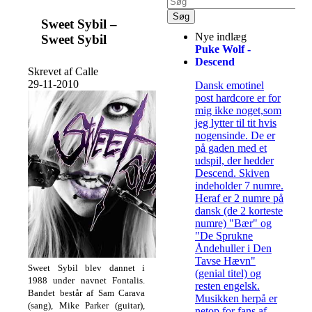
Sweet Sybil –
Nye indlæg
Sweet Sybil
Puke Wolf -
Descend
Skrevet af Calle
29-11-2010
Dansk emotinel
post hardcore er for
mig ikke noget,som
jeg lytter til tit hvis
nogensinde. De er
på gaden med et
udspil, der hedder
Descend. Skiven
indeholder 7 numre.
Heraf er 2 numre på
dansk (de 2 korteste
numre) "Bær" og
"De Sprukne
Åndehuller i Den
Tavse Hævn"
Sweet Sybil blev dannet i
(genial titel) og
1988 under navnet Fontalis.
resten engelsk.
Bandet består af Sam Carava
Musikken herpå er
(sang), Mike Parker (guitar),
netop for fans af