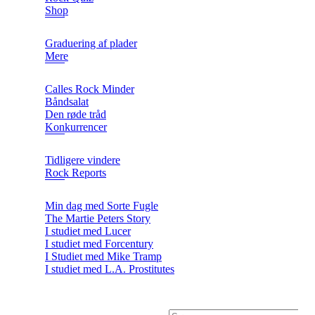
Shop
Graduering af plader
Mere
Calles Rock Minder
Båndsalat
Den røde tråd
Konkurrencer
Tidligere vindere
Rock Reports
Min dag med Sorte Fugle
The Martie Peters Story
I studiet med Lucer
I studiet med Forcentury
I Studiet med Mike Tramp
I studiet med L.A. Prostitutes