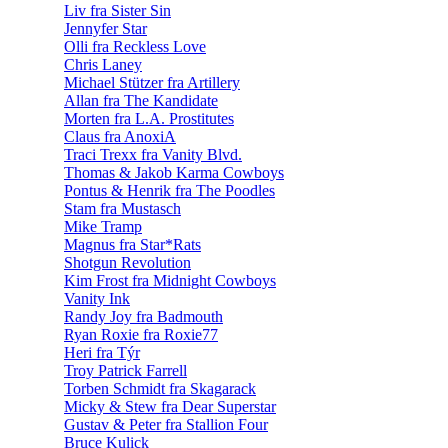
Liv fra Sister Sin
Jennyfer Star
Olli fra Reckless Love
Chris Laney
Michael Stützer fra Artillery
Allan fra The Kandidate
Morten fra L.A. Prostitutes
Claus fra AnoxiA
Traci Trexx fra Vanity Blvd.
Thomas & Jakob Karma Cowboys
Pontus & Henrik fra The Poodles
Stam fra Mustasch
Mike Tramp
Magnus fra Star*Rats
Shotgun Revolution
Kim Frost fra Midnight Cowboys
Vanity Ink
Randy Joy fra Badmouth
Ryan Roxie fra Roxie77
Heri fra Týr
Troy Patrick Farrell
Torben Schmidt fra Skagarack
Micky & Stew fra Dear Superstar
Gustav & Peter fra Stallion Four
Bruce Kulick