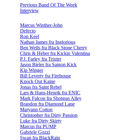
Previous Band Of The Week
Interview
Marcus Winther-John
Defecto
Ron Keel
Nathan James fra Inglorious
Ben Wells fra Black Stone Cherry
Chris & Heber fra Kickin Valentina
P.J. Farley fra Trixter
Jason Bieler fra Saigon Kick
Kip Winger
Bill Leverty fra Firehouse
Knock Out Kaine
Jonas fra Saint Rebel
Lars & Hans-Henrik fra ENIC
Mark Falcon fra Shotgun Alley
Brandon fra Diamond Lane
Maryann Cotton
Christopher fra Dirty Passion
Luke fra Dirty Skirty
Marcus fra PUMP
Gabriele Gozzi
Swan fra BlackRain