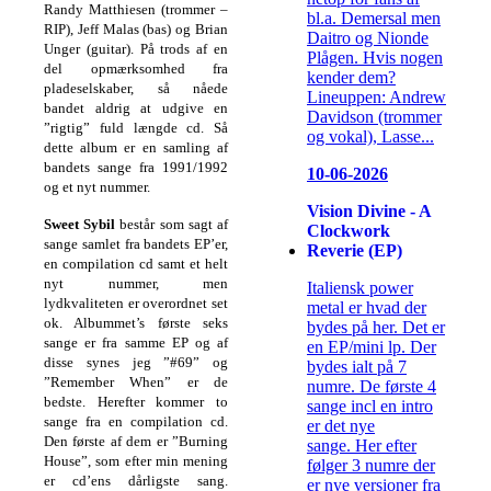
Randy Matthiesen (trommer –
bl.a. Demersal men
RIP), Jeff Malas (bas) og Brian
Daitro og Nionde
Unger (guitar). På trods af en
Plågen. Hvis nogen
del opmærksomhed fra
kender dem?
pladeselskaber, så nåede
Lineuppen: Andrew
bandet aldrig at udgive en
Davidson (trommer
”rigtig” fuld længde cd. Så
og vokal), Lasse...
dette album er en samling af
bandets sange fra 1991/1992
10-06-2026
og et nyt nummer.
Vision Divine - A
Sweet Sybil
består som sagt af
Clockwork
sange samlet fra bandets EP’er,
Reverie (EP)
en compilation cd samt et helt
nyt nummer, men
Italiensk power
lydkvaliteten er overordnet set
metal er hvad der
ok. Albummet’s første seks
bydes på her. Det er
sange er fra samme EP og af
en EP/mini lp. Der
disse synes jeg ”#69” og
bydes ialt på 7
”Remember When” er de
numre. De første 4
bedste. Herefter kommer to
sange incl en intro
sange fra en compilation cd.
er det nye
Den første af dem er ”Burning
sange. Her efter
House”, som efter min mening
følger 3 numre der
er cd’ens dårligste sang.
er nye versioner fra