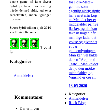
denne genre, så kom Sweet
for Folk-Metal-
Sybil på banen for sent og
genren, som
nåede dermed aldrig ud over
egentlig aldrig rigtig
scenekanten, inden ”grunge”
har været min kop
tog over.
te. Men det her er
middelalder på nye
Sweet Sybil
udkom i juli 2010
flasker, og det kan
via Eönian Records.
faktisk noget, når
man lige lader det
vokse og giver det
et par
(3
ud af
gennemlytninger.
6)
Man kan vel kalde
det en “Acquired
Kategorier
Taste”. Man kalder
det jo den mørke
middelalder, og
Anmeldelser
Vansind er også...
13-05-2026
Kategorier
Kommentarer
Anmeldelser
Rock Blog
Der er ingen