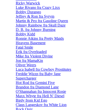
Ricky Warwick
Luke Rivano fra Crazy Lixx
Bobby Durango
Jeffrey & Ron fra Syrym
Martin & Peo fra Gasoline Queen
Johnny Rainbow fra Skull Daze
D. B. fra Johnny Burning
Bobby Kidd
Ronnie Atkins fra Pretty Maids
Heavens Basement
Fatal Smile
Erik fra Overloaded
Mike fra Violent Divine
Jon fra MamaKin
Oliver Weers
Luca Isabell fra Cowboy Prostitutes
Freddie Wizzp fra Baby Jane
Supercharger
Hot Rod fra Gemini Five
Brandon fra Diamond Lane
O'Shannahan fra Innocent Rosie
Maxx Whyte fra Hell N' Diesel
Birdy from Kid Ego
Claus Langeskov fra White Lion
Rock Quiz