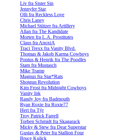
Liv fra Sister Sin
Jennyfer Star
Olli fra Reckless Love
Chris Laney
Michael Stützer fra Artillery
Allan fra The Kandidate
Morten fra L.A. Prostitutes
Claus fra AnoxiA
Traci Trexx fra Vanity Blvd.
Thomas & Jakob Karma Cowboys
Pontus & Henrik fra The Poodles
Stam fra Mustasch
Mike Tramp
Magnus fra Star*Rats
Shotgun Revolution
Kim Frost fra Midnight Cowboys
Vanity Ink
Randy Joy fra Badmouth
Ryan Roxie fra Roxie77
Heri fra Týr
Troy Patrick Farrell
Torben Schmidt fra Skagarack
Micky & Stew fra Dear Superstar
Gustav & Peter fra Stallion Four
Bruce Kulick