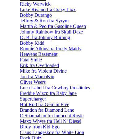
Ricky Warwick
Luke Rivano fra Crazy Lixx
Bobby Durango
Jeffrey & Ron fra Syrym
Martin & Peo fra Gasoline Queen
Johnny Rainbow fra Skull Daze
D. B. fra Johnny Burning
Bobby Kidd
Ronnie Atkins fra Pretty Maids
Heavens Basement
Fatal Smile
Erik fra Overloaded
Mike fra Violent Divine
Jon fra MamaKin
Oliver Weers
Luca Isabell fra Cowboy Prostitutes
Freddie Wizzp fra Baby Jane
Supercharger
Hot Rod fra Gemini Five
Brandon fra Diamond Lane
O'Shannahan fra Innocent Rosie
Maxx Whyte fra Hell N' Diesel
Birdy from Kid Ego
Claus Langeskov fra White Lion
Rock Quiz