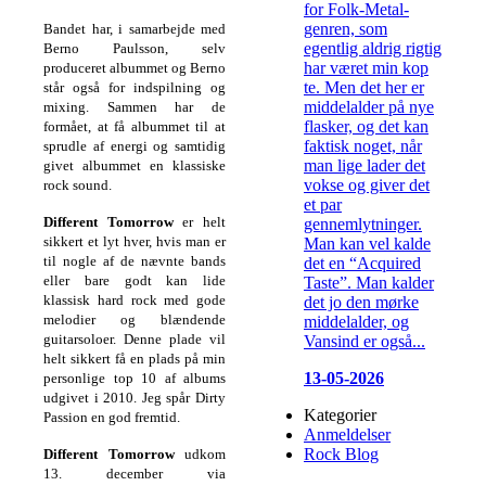
for Folk-Metal-
genren, som
Bandet har, i samarbejde med
egentlig aldrig rigtig
Berno Paulsson, selv
har været min kop
produceret albummet og Berno
te. Men det her er
står også for indspilning og
middelalder på nye
mixing. Sammen har de
flasker, og det kan
formået, at få albummet til at
faktisk noget, når
sprudle af energi og samtidig
man lige lader det
givet albummet en klassiske
vokse og giver det
rock sound.
et par
Different Tomorrow
er helt
gennemlytninger.
sikkert et lyt hver, hvis man er
Man kan vel kalde
til nogle af de nævnte bands
det en “Acquired
eller bare godt kan lide
Taste”. Man kalder
klassisk hard rock med gode
det jo den mørke
melodier og blændende
middelalder, og
guitarsoloer. Denne plade vil
Vansind er også...
helt sikkert få en plads på min
13-05-2026
personlige top 10 af albums
udgivet i 2010. Jeg spår Dirty
Kategorier
Passion en god fremtid.
Anmeldelser
Rock Blog
Different Tomorrow
udkom
13. december via