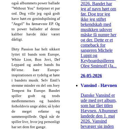
også albummets power ballade
2026. Bandet har
”Without You” fortjener et par
jeg af navn hørt om
ord. Dog ville jeg også godt
før. Dog tror jeg
have hørt en genindspilning af
ikke jeg stiftet
”Angel” fra førnævnte EP. Og
bekendskab med
to power ballader af denne
musikken udover
kaliber havde ikke været
måske få numre her
dårligt.
og der. Dette er et
comeback for
Dirty Passion har helt sikkert
sangeren Michele
lyttet til bands som Europe,
Luppi og
White Lion, Bon Jovi, Def
Keyboardspilleren
Leppard og andre bands fra
Oleg Smirnoff (Ja...
80’erne. Især Europe-
inspirationen er tydelig at høre
26-05-2026
i bandets musik. Selv Emil’s
Vansind - Hævnen
stemme minder en del om Joey
Tempest fra Europe. Bandet
Danske Vansind er
spiller godt og trods
ude med nyt album,
medlemmernes og bandets
som har fået titlen
forholdsvis unge alder, så lyder
Hævnen. Albummet
de meget erfarne og
landede den 1. maj
sammenspillede. Også når de
2026. Vansind
spiller live, hvor jeg personligt
bevæger sig inden
har set dem fire gange.