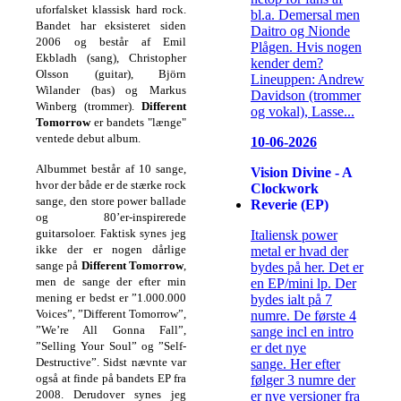
uforfalsket klassisk hard rock.
bl.a. Demersal men
Bandet har eksisteret siden
Daitro og Nionde
2006 og består af Emil
Plågen. Hvis nogen
Ekbladh (sang), Christopher
kender dem?
Olsson (guitar), Björn
Lineuppen: Andrew
Wilander (bas) og Markus
Davidson (trommer
Winberg (trommer).
Different
og vokal), Lasse...
Tomorrow
er bandets "længe"
ventede debut album.
10-06-2026
Albummet består af 10 sange,
Vision Divine - A
hvor der både er de stærke rock
Clockwork
sange, den store power ballade
Reverie (EP)
og 80’er-inspirerede
guitarsoloer. Faktisk synes jeg
Italiensk power
ikke der er nogen dårlige
metal er hvad der
sange på
Different Tomorrow
,
bydes på her. Det er
men de sange der efter min
en EP/mini lp. Der
mening er bedst er ”1.000.000
bydes ialt på 7
Voices”, ”Different Tomorrow”,
numre. De første 4
”We’re All Gonna Fall”,
sange incl en intro
”Selling Your Soul” og ”Self-
er det nye
Destructive”. Sidst nævnte var
sange. Her efter
også at finde på bandets EP fra
følger 3 numre der
2008. Derudover synes jeg
er nye versioner fra