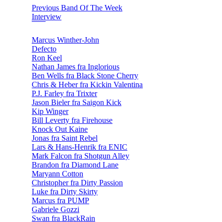
Previous Band Of The Week
Interview
Marcus Winther-John
Defecto
Ron Keel
Nathan James fra Inglorious
Ben Wells fra Black Stone Cherry
Chris & Heber fra Kickin Valentina
P.J. Farley fra Trixter
Jason Bieler fra Saigon Kick
Kip Winger
Bill Leverty fra Firehouse
Knock Out Kaine
Jonas fra Saint Rebel
Lars & Hans-Henrik fra ENIC
Mark Falcon fra Shotgun Alley
Brandon fra Diamond Lane
Maryann Cotton
Christopher fra Dirty Passion
Luke fra Dirty Skirty
Marcus fra PUMP
Gabriele Gozzi
Swan fra BlackRain