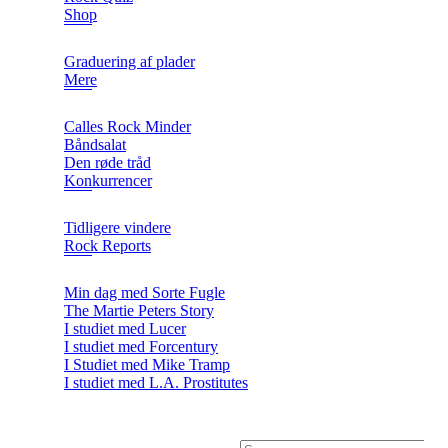
Shop
Graduering af plader
Mere
Calles Rock Minder
Båndsalat
Den røde tråd
Konkurrencer
Tidligere vindere
Rock Reports
Min dag med Sorte Fugle
The Martie Peters Story
I studiet med Lucer
I studiet med Forcentury
I Studiet med Mike Tramp
I studiet med L.A. Prostitutes