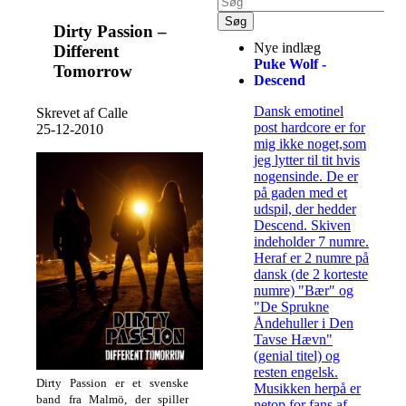
Dirty Passion –
Nye indlæg
Different
Puke Wolf -
Tomorrow
Descend
Dansk emotinel
Skrevet af Calle
post hardcore er for
25-12-2010
mig ikke noget,som
jeg lytter til tit hvis
nogensinde. De er
på gaden med et
udspil, der hedder
Descend. Skiven
indeholder 7 numre.
Heraf er 2 numre på
dansk (de 2 korteste
numre) "Bær" og
"De Sprukne
Åndehuller i Den
Tavse Hævn"
(genial titel) og
resten engelsk.
Dirty Passion er et svenske
Musikken herpå er
band fra Malmö, der spiller
netop for fans af