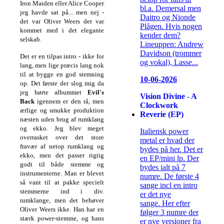
Iron Maiden eller Alice Cooper
bl.a. Demersal men
jeg havde sat på... men nej -
Daitro og Nionde
det var Oliver Weers der var
Plågen. Hvis nogen
kommet med i det elegante
kender dem?
selskab.
Lineuppen: Andrew
Davidson (trommer
Det er en tilpas intro - ikke for
og vokal), Lasse...
lang, men lige præcis lang nok
til at bygge en god stemning
10-06-2026
op. Det første der slog mig da
jeg hørte albummet
Evil's
Vision Divine - A
Back
igennem er den rå, men
Clockwork
ærlige og smukke produktion
Reverie (EP)
næsten uden brug af rumklang
og ekko. Jeg blev meget
Italiensk power
overrasket over det store
metal er hvad der
fravær af netop rumklang og
bydes på her. Det er
ekko, men det passer rigtig
en EP/mini lp. Der
godt til både stemme og
bydes ialt på 7
instrumenterne. Man er blevet
numre. De første 4
så vant til at pakke specielt
sange incl en intro
stemmerne ind i div.
er det nye
rumklange, men det behøver
sange. Her efter
Oliver Weers ikke. Han har en
følger 3 numre der
stærk power-stemme, og hans
er nye versioner fra