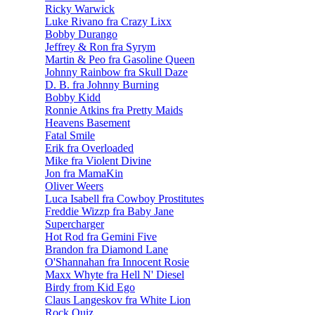
Ricky Warwick
Luke Rivano fra Crazy Lixx
Bobby Durango
Jeffrey & Ron fra Syrym
Martin & Peo fra Gasoline Queen
Johnny Rainbow fra Skull Daze
D. B. fra Johnny Burning
Bobby Kidd
Ronnie Atkins fra Pretty Maids
Heavens Basement
Fatal Smile
Erik fra Overloaded
Mike fra Violent Divine
Jon fra MamaKin
Oliver Weers
Luca Isabell fra Cowboy Prostitutes
Freddie Wizzp fra Baby Jane
Supercharger
Hot Rod fra Gemini Five
Brandon fra Diamond Lane
O'Shannahan fra Innocent Rosie
Maxx Whyte fra Hell N' Diesel
Birdy from Kid Ego
Claus Langeskov fra White Lion
Rock Quiz