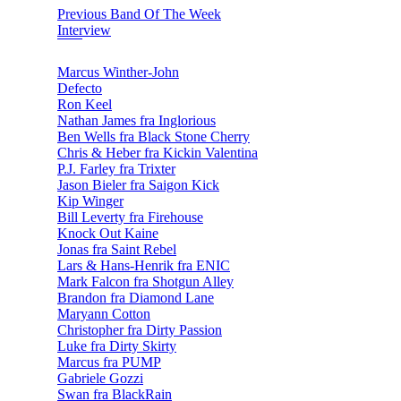
Previous Band Of The Week
Interview
Marcus Winther-John
Defecto
Ron Keel
Nathan James fra Inglorious
Ben Wells fra Black Stone Cherry
Chris & Heber fra Kickin Valentina
P.J. Farley fra Trixter
Jason Bieler fra Saigon Kick
Kip Winger
Bill Leverty fra Firehouse
Knock Out Kaine
Jonas fra Saint Rebel
Lars & Hans-Henrik fra ENIC
Mark Falcon fra Shotgun Alley
Brandon fra Diamond Lane
Maryann Cotton
Christopher fra Dirty Passion
Luke fra Dirty Skirty
Marcus fra PUMP
Gabriele Gozzi
Swan fra BlackRain