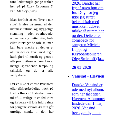
tone leder nogle gange tanken
2026. Bandet har
hen på på Ozzy Osbourne &
jeg af navn hørt om
Paul Stanley (Kiss)
før. Dog tror jeg
ikke jeg stiftet
Man har lidt af en "live i min
bekendskab med
stue" følelse på grund af den
musikken udover
nærmest intime og hyggelige
måske få numre her
stemning - uden overhovedet
og der. Dette er et
at nærme sig puttenutte, la-la
comeback for
eller intetsigende følelse, man
sangeren Michele
kan bare mærke at det er et
Luppi og
album der er lavet med ægte
Keyboardspilleren
kærlighed til musik og genre i
Oleg Smirnoff (Ja...
alle produktionens faser.
Der er
mange spændende tempo og
26-05-2026
taktskift og de er alle
vellykkede.
Vansind - Hævnen
Der er ikke et eneste tvivlsomt
Danske Vansind er
eller dårligt/kedeligt track på
ude med nyt album,
Evil's Back
- 11 stærke numre
som har fået titlen
ud af 11 mulige. + en fed intro
Hævnen. Albummet
og køberen vil føle fuld valuta
landede den 1. maj
for pengene selvom 45 min går
2026. Vansind
utroligt stærkt i det her
bevæger sig inden