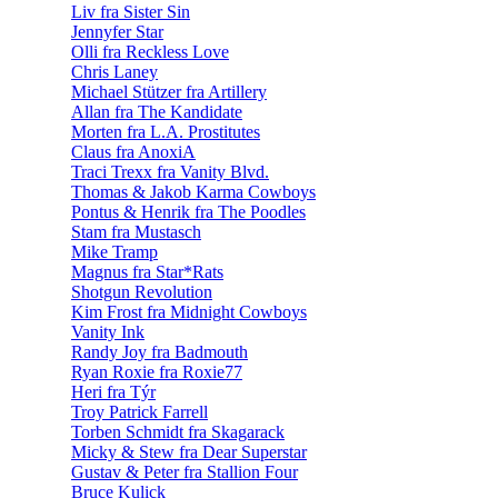
Liv fra Sister Sin
Jennyfer Star
Olli fra Reckless Love
Chris Laney
Michael Stützer fra Artillery
Allan fra The Kandidate
Morten fra L.A. Prostitutes
Claus fra AnoxiA
Traci Trexx fra Vanity Blvd.
Thomas & Jakob Karma Cowboys
Pontus & Henrik fra The Poodles
Stam fra Mustasch
Mike Tramp
Magnus fra Star*Rats
Shotgun Revolution
Kim Frost fra Midnight Cowboys
Vanity Ink
Randy Joy fra Badmouth
Ryan Roxie fra Roxie77
Heri fra Týr
Troy Patrick Farrell
Torben Schmidt fra Skagarack
Micky & Stew fra Dear Superstar
Gustav & Peter fra Stallion Four
Bruce Kulick