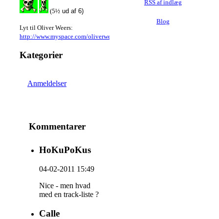
RSS af indlæg
(5½
ud af 6)
Blog
Lyt til Oliver Weers:
http://www.myspace.com/oliverweersband
Kategorier
Anmeldelser
Kommentarer
HoKuPoKus
04-02-2011 15:49
Nice - men hvad
med en track-liste ?
Calle