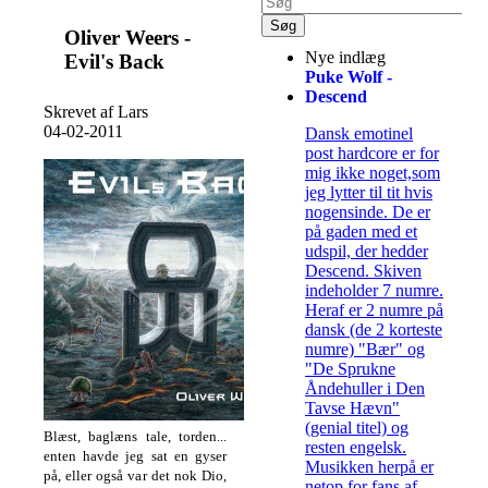
Oliver Weers -
Nye indlæg
Evil's Back
Puke Wolf -
Descend
Skrevet af Lars
04-02-2011
Dansk emotinel
post hardcore er for
mig ikke noget,som
jeg lytter til tit hvis
nogensinde. De er
på gaden med et
udspil, der hedder
Descend. Skiven
indeholder 7 numre.
Heraf er 2 numre på
dansk (de 2 korteste
numre) "Bær" og
"De Sprukne
Åndehuller i Den
Tavse Hævn"
(genial titel) og
Blæst, baglæns tale, torden...
resten engelsk.
enten havde jeg sat en gyser
Musikken herpå er
på, eller også var det nok Dio,
netop for fans af