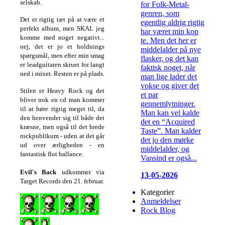
selskab.
for Folk-Metal-
genren, som
Det er rigtig tæt på at være et
egentlig aldrig rigtig
perfekt album, men SKAL jeg
har været min kop
komme med noget negativt...
te. Men det her er
nej, det er jo et holdnings
middelalder på nye
spørgsmål, men efter min smag
flasker, og det kan
er leadguitaren skruet for langt
faktisk noget, når
ned i mixet. Resten er på plads.
man lige lader det
vokse og giver det
Stilen er Heavy Rock og det
et par
bliver nok en cd man kommer
gennemlytninger.
til at høre rigtig meget til, da
Man kan vel kalde
den henvender sig til både det
det en “Acquired
kræsne, men også til det brede
Taste”. Man kalder
rockpublikum - uden at det går
det jo den mørke
ud over ærligheden - en
middelalder, og
fantastisk flot ballance.
Vansind er også...
Evil's Back
udkommer via
13-05-2026
Target Records den 21. februar.
Kategorier
Anmeldelser
Rock Blog