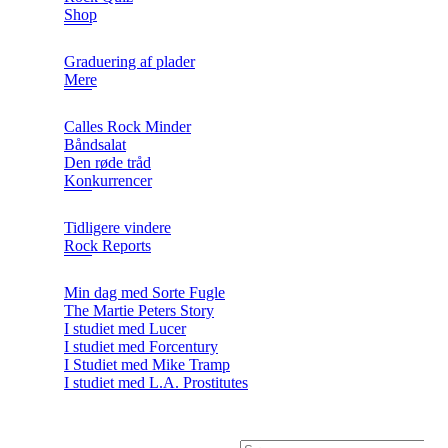
Shop
Graduering af plader
Mere
Calles Rock Minder
Båndsalat
Den røde tråd
Konkurrencer
Tidligere vindere
Rock Reports
Min dag med Sorte Fugle
The Martie Peters Story
I studiet med Lucer
I studiet med Forcentury
I Studiet med Mike Tramp
I studiet med L.A. Prostitutes