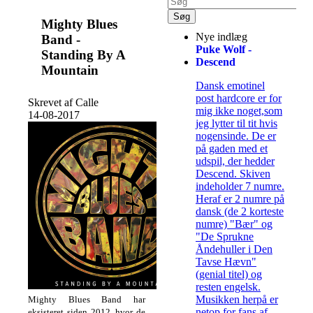
Mighty Blues
Nye indlæg
Band -
Puke Wolf -
Standing By A
Descend
Mountain
Dansk emotinel
post hardcore er for
Skrevet af Calle
mig ikke noget,som
14-08-2017
jeg lytter til tit hvis
nogensinde. De er
på gaden med et
udspil, der hedder
Descend. Skiven
indeholder 7 numre.
Heraf er 2 numre på
dansk (de 2 korteste
numre) "Bær" og
"De Sprukne
Åndehuller i Den
Tavse Hævn"
(genial titel) og
resten engelsk.
Musikken herpå er
Mighty Blues Band har
netop for fans af
eksisteret siden 2012, hvor de