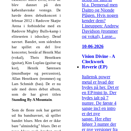
bl.a. Demersal men
blev dannet på den
Daitro og Nionde
københavnske vestegn. De
Plågen. Hvis nogen
havde deres debutkoncert i
kender dem?
februar 2012 i Rødovre Skøjte
Lineuppen: Andrew
Arena i forbindelse med en
Davidson (trommer
Rødovre Mighty Bulls-kamp i
og vokal), Lasse...
eliteserien i ishockey. Deraf
navnet. Bandet, som sidenhen
10-06-2026
har spillet en del live
koncerter, består af Henrik Mai
Vision Divine - A
(vokal), Theis Henriksen
Clockwork
(guitar), Kim Luplau (guitar og
Reverie (EP)
kor), Henrik Sørensen
(mundharpe og percussion),
Italiensk power
Allan Henriksen (trommer) og
metal er hvad der
Lars Schmidt (bas). De er nu
bydes på her. Det er
ude med deres debut album,
en EP/mini lp. Der
som de har givet titlen
bydes ialt på 7
Standing By A Mountain
.
numre. De første 4
sange incl en intro
Som de fleste nok har gættet
er det nye
ud fra bandnavnet, så spiller
sange. Her efter
bandet blues. Men det er ikke
følger 3 numre der
bare ”almindelig” blues. Det er
er nye versioner fra