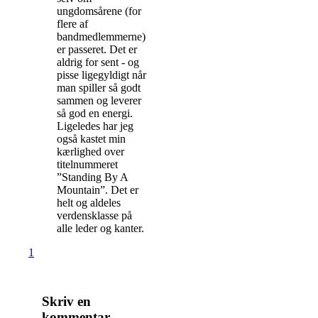
ungdomsårene (for
flere af
bandmedlemmerne)
er passeret. Det er
aldrig for sent - og
pisse ligegyldigt når
man spiller så godt
sammen og leverer
så god en energi.
Ligeledes har jeg
også kastet min
kærlighed over
titelnummeret
”Standing By A
Mountain”. Det er
helt og aldeles
verdensklasse på
alle leder og kanter.
1
Skriv en
kommentar