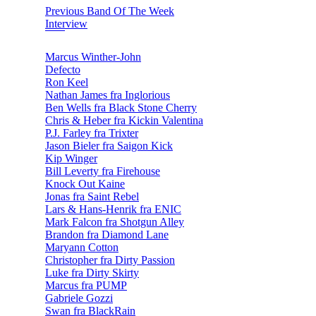
Previous Band Of The Week
Interview
Marcus Winther-John
Defecto
Ron Keel
Nathan James fra Inglorious
Ben Wells fra Black Stone Cherry
Chris & Heber fra Kickin Valentina
P.J. Farley fra Trixter
Jason Bieler fra Saigon Kick
Kip Winger
Bill Leverty fra Firehouse
Knock Out Kaine
Jonas fra Saint Rebel
Lars & Hans-Henrik fra ENIC
Mark Falcon fra Shotgun Alley
Brandon fra Diamond Lane
Maryann Cotton
Christopher fra Dirty Passion
Luke fra Dirty Skirty
Marcus fra PUMP
Gabriele Gozzi
Swan fra BlackRain