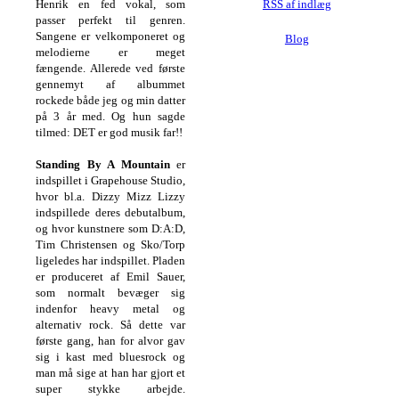
Henrik en fed vokal, som
RSS af indlæg
passer perfekt til genren.
Sangene er velkomponeret og
Blog
melodierne er meget
fængende. Allerede ved første
gennemyt af albummet
rockede både jeg og min datter
på 3 år med. Og hun sagde
tilmed: DET er god musik far!!
Standing By A Mountain
er
indspillet i Grapehouse Studio,
hvor bl.a. Dizzy Mizz Lizzy
indspillede deres debutalbum,
og hvor kunstnere som D:A:D,
Tim Christensen og Sko/Torp
ligeledes har indspillet. Pladen
er produceret af Emil Sauer,
som normalt bevæger sig
indenfor heavy metal og
alternativ rock. Så dette var
første gang, han for alvor gav
sig i kast med bluesrock og
man må sige at han har gjort et
super stykke arbejde.