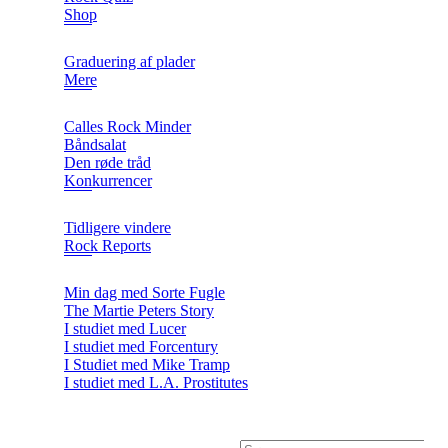
Shop
Graduering af plader
Mere
Calles Rock Minder
Båndsalat
Den røde tråd
Konkurrencer
Tidligere vindere
Rock Reports
Min dag med Sorte Fugle
The Martie Peters Story
I studiet med Lucer
I studiet med Forcentury
I Studiet med Mike Tramp
I studiet med L.A. Prostitutes