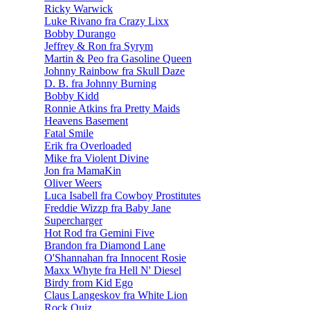
Ricky Warwick
Luke Rivano fra Crazy Lixx
Bobby Durango
Jeffrey & Ron fra Syrym
Martin & Peo fra Gasoline Queen
Johnny Rainbow fra Skull Daze
D. B. fra Johnny Burning
Bobby Kidd
Ronnie Atkins fra Pretty Maids
Heavens Basement
Fatal Smile
Erik fra Overloaded
Mike fra Violent Divine
Jon fra MamaKin
Oliver Weers
Luca Isabell fra Cowboy Prostitutes
Freddie Wizzp fra Baby Jane
Supercharger
Hot Rod fra Gemini Five
Brandon fra Diamond Lane
O'Shannahan fra Innocent Rosie
Maxx Whyte fra Hell N' Diesel
Birdy from Kid Ego
Claus Langeskov fra White Lion
Rock Quiz