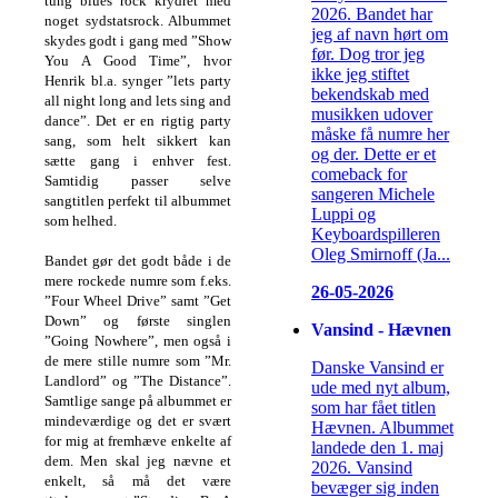
tung blues rock krydret med
2026. Bandet har
noget sydstatsrock. Albummet
jeg af navn hørt om
skydes godt i gang med ”Show
før. Dog tror jeg
You A Good Time”, hvor
ikke jeg stiftet
Henrik bl.a. synger ”lets party
bekendskab med
all night long and lets sing and
musikken udover
dance”. Det er en rigtig party
måske få numre her
sang, som helt sikkert kan
og der. Dette er et
sætte gang i enhver fest.
comeback for
Samtidig passer selve
sangeren Michele
sangtitlen perfekt til albummet
Luppi og
som helhed.
Keyboardspilleren
Oleg Smirnoff (Ja...
Bandet gør det godt både i de
mere rockede numre som f.eks.
26-05-2026
”Four Wheel Drive” samt ”Get
Down” og første singlen
Vansind - Hævnen
”Going Nowhere”, men også i
de mere stille numre som ”Mr.
Danske Vansind er
Landlord” og ”The Distance”.
ude med nyt album,
Samtlige sange på albummet er
som har fået titlen
mindeværdige og det er svært
Hævnen. Albummet
for mig at fremhæve enkelte af
landede den 1. maj
dem. Men skal jeg nævne et
2026. Vansind
enkelt, så må det være
bevæger sig inden