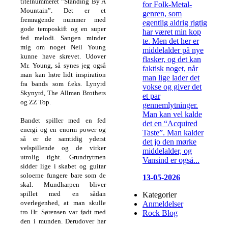
titelnummeret ”Standing By A
for Folk-Metal-
Mountain”. Det er et
genren, som
fremragende nummer med
egentlig aldrig rigtig
gode temposkift og en super
har været min kop
fed melodi. Sangen minder
te. Men det her er
mig om noget Neil Young
middelalder på nye
kunne have skrevet. Udover
flasker, og det kan
Mr. Young, så synes jeg også
faktisk noget, når
man kan høre lidt inspiration
man lige lader det
fra bands som f.eks. Lynyrd
vokse og giver det
Skynyrd, The Allman Brothers
et par
og ZZ Top.
gennemlytninger.
Man kan vel kalde
Bandet spiller med en fed
det en “Acquired
energi og en enorm power og
Taste”. Man kalder
så er de samtidig yderst
det jo den mørke
velspillende og de virker
middelalder, og
utrolig tight. Grundrytmen
Vansind er også...
sidder lige i skabet og guitar
soloerne fungere bare som de
13-05-2026
skal. Mundharpen bliver
spillet med en sådan
Kategorier
overlegenhed, at man skulle
Anmeldelser
tro Hr. Sørensen var født med
Rock Blog
den i munden. Derudover har