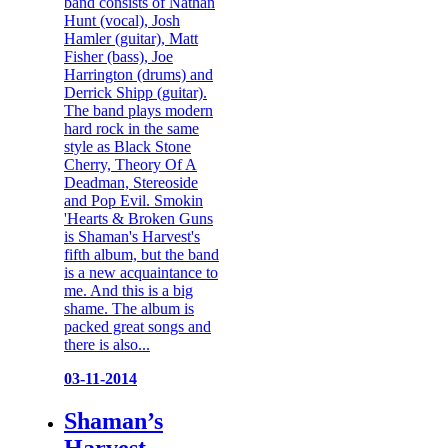
band consists of Nathan
Hunt (vocal), Josh
Hamler (guitar), Matt
Fisher (bass), Joe
Harrington (drums) and
Derrick Shipp (guitar).
The band plays modern
hard rock in the same
style as Black Stone
Cherry, Theory Of A
Deadman, Stereoside
and Pop Evil. Smokin
'Hearts & Broken Guns
is Shaman's Harvest's
fifth album, but the band
is a new acquaintance to
me. And this is a big
shame. The album is
packed great songs and
there is also...
03-11-2014
Shaman’s
Harvest –