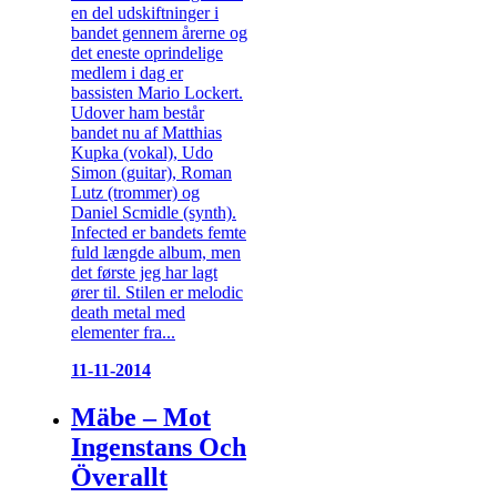
en del udskiftninger i
bandet gennem årerne og
det eneste oprindelige
medlem i dag er
bassisten Mario Lockert.
Udover ham består
bandet nu af Matthias
Kupka (vokal), Udo
Simon (guitar), Roman
Lutz (trommer) og
Daniel Scmidle (synth).
Infected er bandets femte
fuld længde album, men
det første jeg har lagt
ører til. Stilen er melodic
death metal med
elementer fra...
11-11-2014
Mäbe – Mot
Ingenstans Och
Överallt