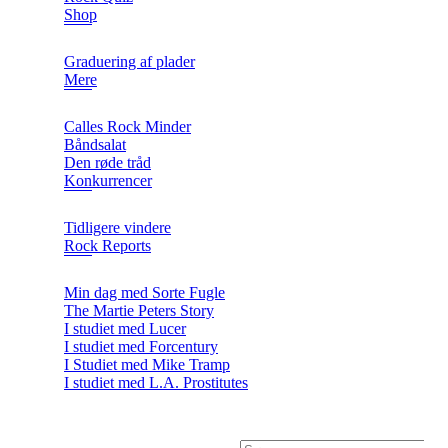
Shop
Graduering af plader
Mere
Calles Rock Minder
Båndsalat
Den røde tråd
Konkurrencer
Tidligere vindere
Rock Reports
Min dag med Sorte Fugle
The Martie Peters Story
I studiet med Lucer
I studiet med Forcentury
I Studiet med Mike Tramp
I studiet med L.A. Prostitutes