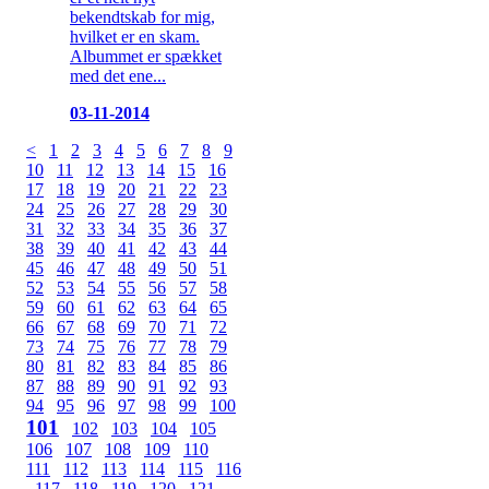
bekendtskab for mig,
hvilket er en skam.
Albummet er spækket
med det ene...
03-11-2014
<
1
2
3
4
5
6
7
8
9
10
11
12
13
14
15
16
17
18
19
20
21
22
23
24
25
26
27
28
29
30
31
32
33
34
35
36
37
38
39
40
41
42
43
44
45
46
47
48
49
50
51
52
53
54
55
56
57
58
59
60
61
62
63
64
65
66
67
68
69
70
71
72
73
74
75
76
77
78
79
80
81
82
83
84
85
86
87
88
89
90
91
92
93
94
95
96
97
98
99
100
101
102
103
104
105
106
107
108
109
110
111
112
113
114
115
116
117
118
119
120
121