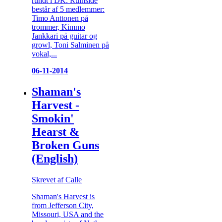
rundt i DK. Ruinside
består af 5 medlemmer:
Timo Anttonen på
trommer, Kimmo
Jankkari på guitar og
growl, Toni Salminen på
vokal,...
06-11-2014
Shaman's
Harvest -
Smokin'
Hearst &
Broken Guns
(English)
Skrevet af Calle
Shaman's Harvest is
from Jefferson City,
Missouri, USA and the