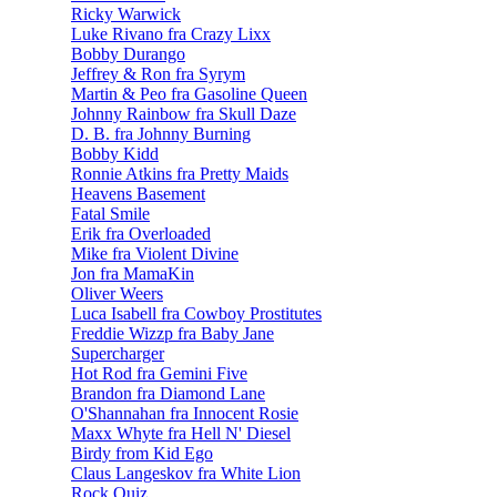
Ricky Warwick
Luke Rivano fra Crazy Lixx
Bobby Durango
Jeffrey & Ron fra Syrym
Martin & Peo fra Gasoline Queen
Johnny Rainbow fra Skull Daze
D. B. fra Johnny Burning
Bobby Kidd
Ronnie Atkins fra Pretty Maids
Heavens Basement
Fatal Smile
Erik fra Overloaded
Mike fra Violent Divine
Jon fra MamaKin
Oliver Weers
Luca Isabell fra Cowboy Prostitutes
Freddie Wizzp fra Baby Jane
Supercharger
Hot Rod fra Gemini Five
Brandon fra Diamond Lane
O'Shannahan fra Innocent Rosie
Maxx Whyte fra Hell N' Diesel
Birdy from Kid Ego
Claus Langeskov fra White Lion
Rock Quiz