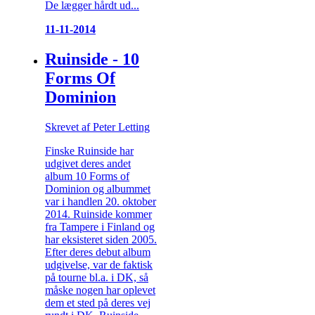
De lægger hårdt ud...
11-11-2014
Ruinside - 10
Forms Of
Dominion
Skrevet af Peter Letting
Finske Ruinside har
udgivet deres andet
album 10 Forms of
Dominion og albummet
var i handlen 20. oktober
2014. Ruinside kommer
fra Tampere i Finland og
har eksisteret siden 2005.
Efter deres debut album
udgivelse, var de faktisk
på tourne bl.a. i DK, så
måske nogen har oplevet
dem et sted på deres vej