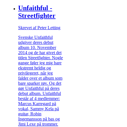
Unfaithful -
Streetfighter
Skrevet af Peter Letting
Svenske Unfaithful
udgiver deres debut
album 10. November
2014 og de har givet det
titlen Streetfighter. Nogle
gange føler jeg mig bare
ekstremt heldig og
privilegeret, når jeg
falder over et album som
bare sparker røv. Og det
gør Unfaithful på deres
debut album. Unfaithful
består af 4 medlemmer:
Marcus Karregard på
vokal, Sammy Kela på
guitar, Robin
Ingemansson på bas og
Jimi Lexe på trommer.