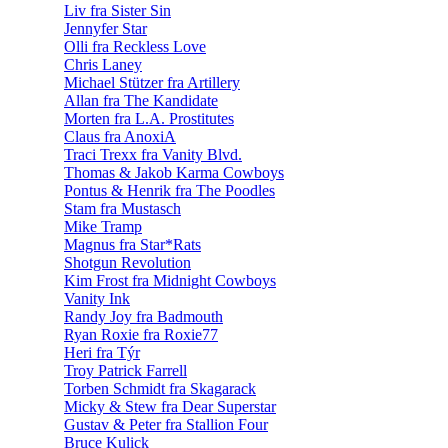
Liv fra Sister Sin
Jennyfer Star
Olli fra Reckless Love
Chris Laney
Michael Stützer fra Artillery
Allan fra The Kandidate
Morten fra L.A. Prostitutes
Claus fra AnoxiA
Traci Trexx fra Vanity Blvd.
Thomas & Jakob Karma Cowboys
Pontus & Henrik fra The Poodles
Stam fra Mustasch
Mike Tramp
Magnus fra Star*Rats
Shotgun Revolution
Kim Frost fra Midnight Cowboys
Vanity Ink
Randy Joy fra Badmouth
Ryan Roxie fra Roxie77
Heri fra Týr
Troy Patrick Farrell
Torben Schmidt fra Skagarack
Micky & Stew fra Dear Superstar
Gustav & Peter fra Stallion Four
Bruce Kulick