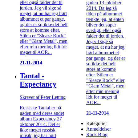
eller også falder det til
gaden 13. oktober
jorden. Jeg vil sige så
2014. Da jeg så
meget, at nu har jeg hørt
titlen på albummet
albummet et par gange,
tænkte jeg, at enten
og der er sq ikke det helt
bliver det super
store at komme efter.
svedigt, eller også
Stilen er ”Sleaze Rock”
falder det til jorden.
eller ”Glam Metal”, men
Jeg vil sige så
efter min mening lidt for
meget, at nu har jeg
meget til AOR...
hørt albummet et
par gange, og der er
21-11-2014
sq ikke det helt
store at komme
Tantal -
efter. Stilen er
”Sleaze Rock” eller
Expectancy
”Glam Metal”, men
efter min mening
lidt for meget til
Skrevet af Peter Letting
AOR...
Russiske Tantal er på
21-11-2014
gaden med deres andet
album Expectancy 27
Kategorier
oktober 2014. Det er
Anmeldelser
ikke meget russisk
Rock Blog
musik, jeg har hørt