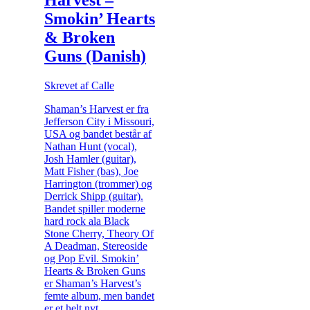
Smokin’ Hearts
& Broken
Guns (Danish)
Skrevet af Calle
Shaman’s Harvest er fra
Jefferson City i Missouri,
USA og bandet består af
Nathan Hunt (vocal),
Josh Hamler (guitar),
Matt Fisher (bas), Joe
Harrington (trommer) og
Derrick Shipp (guitar).
Bandet spiller moderne
hard rock ala Black
Stone Cherry, Theory Of
A Deadman, Stereoside
og Pop Evil. Smokin’
Hearts & Broken Guns
er Shaman’s Harvest’s
femte album, men bandet
er et helt nyt