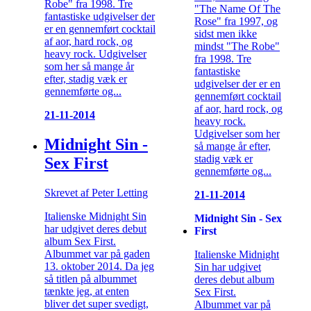
Robe" fra 1998. Tre
"The Name Of The
fantastiske udgivelser der
Rose" fra 1997, og
er en gennemført cocktail
sidst men ikke
af aor, hard rock, og
mindst "The Robe"
heavy rock. Udgivelser
fra 1998. Tre
som her så mange år
fantastiske
efter, stadig væk er
udgivelser der er en
gennemførte og...
gennemført cocktail
af aor, hard rock, og
21-11-2014
heavy rock.
Udgivelser som her
Midnight Sin -
så mange år efter,
stadig væk er
Sex First
gennemførte og...
Skrevet af Peter Letting
21-11-2014
Italienske Midnight Sin
Midnight Sin - Sex
har udgivet deres debut
First
album Sex First.
Albummet var på gaden
Italienske Midnight
13. oktober 2014. Da jeg
Sin har udgivet
så titlen på albummet
deres debut album
tænkte jeg, at enten
Sex First.
bliver det super svedigt,
Albummet var på