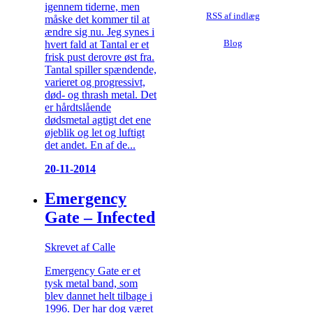
igennem tiderne, men
RSS af indlæg
måske det kommer til at
ændre sig nu. Jeg synes i
hvert fald at Tantal er et
Blog
frisk pust derovre øst fra.
Tantal spiller spændende,
varieret og progressivt,
død- og thrash metal. Det
er hårdtslående
dødsmetal agtigt det ene
øjeblik og let og luftigt
det andet. En af de...
20-11-2014
Emergency
Gate – Infected
Skrevet af Calle
Emergency Gate er et
tysk metal band, som
blev dannet helt tilbage i
1996. Der har dog været