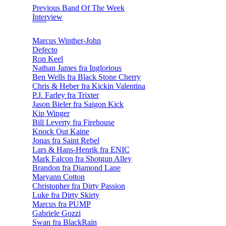
Previous Band Of The Week
Interview
Marcus Winther-John
Defecto
Ron Keel
Nathan James fra Inglorious
Ben Wells fra Black Stone Cherry
Chris & Heber fra Kickin Valentina
P.J. Farley fra Trixter
Jason Bieler fra Saigon Kick
Kip Winger
Bill Leverty fra Firehouse
Knock Out Kaine
Jonas fra Saint Rebel
Lars & Hans-Henrik fra ENIC
Mark Falcon fra Shotgun Alley
Brandon fra Diamond Lane
Maryann Cotton
Christopher fra Dirty Passion
Luke fra Dirty Skirty
Marcus fra PUMP
Gabriele Gozzi
Swan fra BlackRain