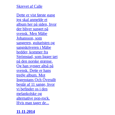
Skrevet af Calle
Dette er vist første gang
jeg skal anmelde et
album her på siden, hvor
der bliver sunget på
svensk. Men Mäbe
Johansson, som
sangeren, guitaristen og
sangskriveren i Mäbe
hedder, kommer fra
Strömstad, som ligger tæt
på den norske grænse.
Og han synger altså på
svensk. Dette er hans
tredje album. Mot
Ingenstans Och Överallt
består af 11 sange, hvor
vi befinder os i den
melankolske og
alternative pop-rock.
Hvis man tager de...
11-11-2014