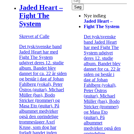
Jaded Heart –
Fight The
Nye indlæg
Jaded Heart –
System
Fight The System
Skrevet af Calle
Det tysk/svenske
band Jaded Heart
Det tysk/svenske band
har med Fight The
Jaded Heart har med
System udgivet
Fight The System
deres 12. studie
udgivet deres 12. studie
album. Bandet blev
album. Bandet blev
dannet for ca. 22 år
dannet for ca. 22 år siden
siden og består i
og består i dag af Johan
dag af Johan
Fahlberg (vokal), Peter
Fahlberg (vokal),
Östros (guitar), Michael
Peter Östros
Müller (bas), Bodo
(guitar), Michael
Stricker (trommer) og
Müller (bas), Bodo
Masa Eto (guitar). På
Stricker (trommer)
albummet medvirker
og Masa Eto
også den oprindelige
(guitar). På
trommeslager Axel
albummet
Kruse, som dog har
medvirker også den
forladt bandet inden
oprindelige