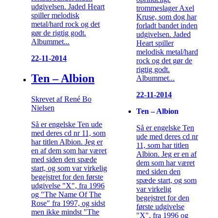
udgivelsen. Jaded Heart
trommeslager Axel
spiller melodisk
Kruse, som dog har
metal/hard rock og det
forladt bandet inden
gør de rigtig godt.
udgivelsen. Jaded
Albummet...
Heart spiller
melodisk metal/hard
22-11-2014
rock og det gør de
rigtig godt.
Ten – Albion
Albummet...
22-11-2014
Skrevet af René Bo
Nielsen
Ten – Albion
Så er engelske Ten ude
Så er engelske Ten
med deres cd nr 11, som
ude med deres cd nr
har titlen Albion. Jeg er
11, som har titlen
en af dem som har været
Albion. Jeg er en af
med siden den spæde
dem som har været
start, og som var virkelig
med siden den
begejstret for den første
spæde start, og som
udgivelse "X", fra 1996
var virkelig
og "The Name Of The
begejstret for den
Rose" fra 1997, og sidst
første udgivelse
men ikke mindst "The
"X", fra 1996 og