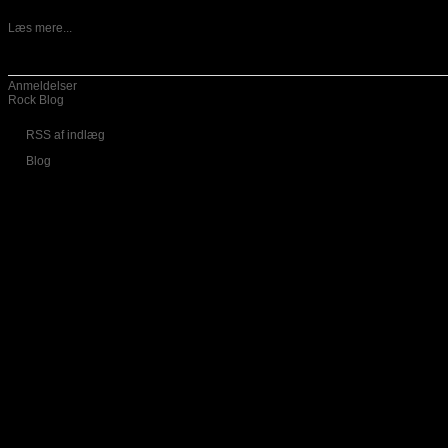
30-04-2015
Mammoth Mammoth kommer fra Australien og er ude med et nyt album
Læs mere...
Kategorier
Anmeldelser
Rock Blog
RSS af indlæg
Blog