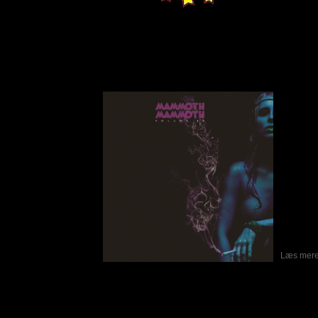
Mammoth Mammoth - Volume IV - Ham
Skrevet af Peter Letting
30-04-2015
Mammo
Australi
Volum
Albumme
landede
sidder en
siger vi
dette ba
Man må s
Rock ’n
indikere
nok, men 
noget i r
s
Læs mere.
Hercules Propaganda - Scream For Acti