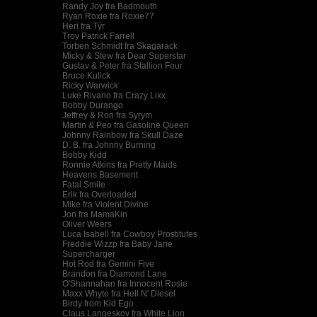
Randy Joy fra Badmouth
Ryan Roxie fra Roxie77
Heri fra Týr
Troy Patrick Farrell
Torben Schmidt fra Skagarack
Micky & Stew fra Dear Superstar
Gustav & Peter fra Stallion Four
Bruce Kulick
Ricky Warwick
Luke Rivano fra Crazy Lixx
Bobby Durango
Jeffrey & Ron fra Syrym
Martin & Peo fra Gasoline Queen
Johnny Rainbow fra Skull Daze
D. B. fra Johnny Burning
Bobby Kidd
Ronnie Atkins fra Pretty Maids
Heavens Basement
Fatal Smile
Erik fra Overloaded
Mike fra Violent Divine
Jon fra MamaKin
Oliver Weers
Luca Isabell fra Cowboy Prostitutes
Freddie Wizzp fra Baby Jane
Supercharger
Hot Rod fra Gemini Five
Brandon fra Diamond Lane
O'Shannahan fra Innocent Rosie
Maxx Whyte fra Hell N' Diesel
Birdy from Kid Ego
Claus Langeskov fra White Lion