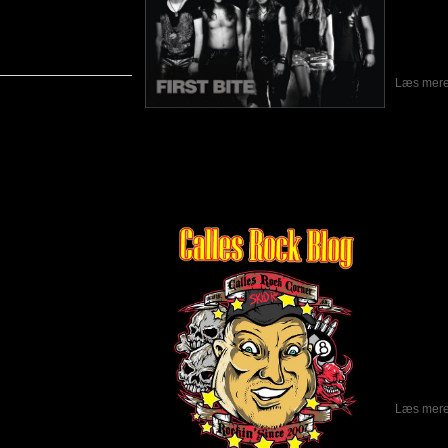
Deres ins
80’e
inspirat
som Gun
Læs mere.
Franklin Zoo vinyl release, Knock Out Ka
Skrevet af Calle
05-05-2015
Så er d
passeret
en del 
Zeppelin 
til at v
Inden d
Door Pa
koncert.
deres s
live, hvo
meget go
sangene 
Læs mere.