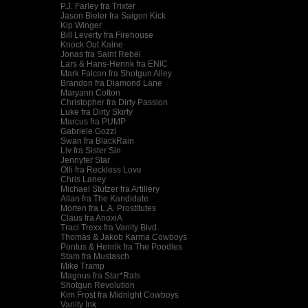
P.J. Farley fra Trixter
Jason Bieler fra Saigon Kick
Kip Winger
Bill Leverty fra Firehouse
Knock Out Kaine
Jonas fra Saint Rebel
Lars & Hans-Henrik fra ENIC
Mark Falcon fra Shotgun Alley
Brandon fra Diamond Lane
Maryann Cotton
Christopher fra Dirty Passion
Luke fra Dirty Skirty
Marcus fra PUMP
Gabriele Gozzi
Swan fra BlackRain
Liv fra Sister Sin
Jennyfer Star
Olli fra Reckless Love
Chris Laney
Michael Stützer fra Artillery
Allan fra The Kandidate
Morten fra L.A. Prostitutes
Claus fra AnoxiA
Traci Trexx fra Vanity Blvd.
Thomas & Jakob Karma Cowboys
Pontus & Henrik fra The Poodles
Stam fra Mustasch
Mike Tramp
Magnus fra Star*Rats
Shotgun Revolution
Kim Frost fra Midnight Cowboys
Vanity Ink