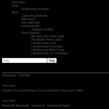
Rock Quiz
Shop
Graduering af plader
Mere
Calles Rock Minder
Båndsalat
Den røde tråd
Konkurrencer
Tidligere vindere
Rock Reports
Min dag med Sorte Fugle
The Martie Peters Story
I studiet med Lucer
I studiet med Forcentury
I Studiet med Mike Tramp
I studiet med L.A. Prostitutes
Nye indlæg
Strangelet – First Bite
05-05-2015
Strangelet er et tysk band og de har sendt mig deres debut album
Læs mere...
Franklin Zoo vinyl release, Knock Out Kaine video og DJ aften
05-05-2015
Så er det blevet tirsdag og vi har passeret endnu en weekend.
Læs mere...
Mammoth Mammoth - Volume IV - Hammered Again