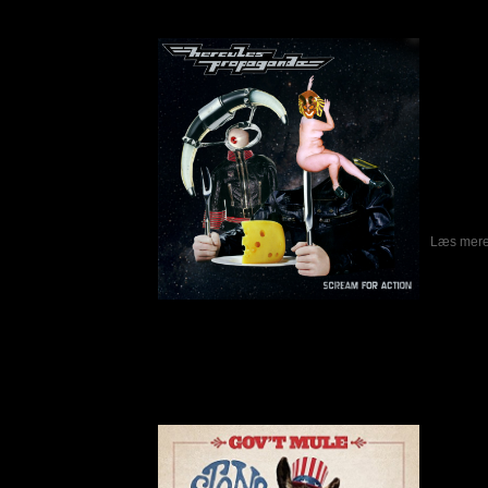
Skrevet af Peter Letting
30-04-2015
Hercule
som er
Scream 
er meget
garage r
det lidt 
AC/DC, 
sig lid
Satellit
minder l
om der 
egentlig 
Læs mere.
Gov't Mule – Stoned Side Of The Mule
Skrevet af Calle
30-04-2015
Gov't Mu
blev dan
som et s
Brother