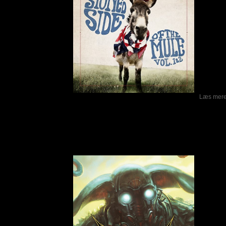
(guitar)
stadigv
stoppede
bandet a
Carlss
(keyboa
albums (
studie og
Stoned 
måsk
Læs mere.
Impalers – God From The Machine
Skrevet af Calle
30-04-2015
For lidt
danske I
War” og 
bandet 
andet f
andet s
fået de
anmeldel
også fået