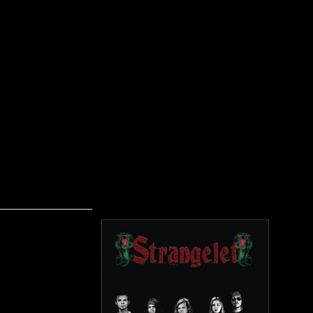
Strangelet – First Bite
Skrevet af Calle
05-05-2015
Strange
sendt mi
Bandet b
Tobias E
(keys), 
Janetzk
ud fra de
coverartw
band.