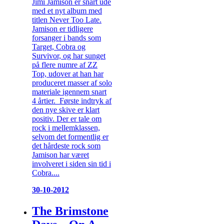
Jimi Jamison er snart ude
med et nyt album med
titlen Never Too Late.
Jamison er tidligere
forsanger i bands som
Target, Cobra og
Survivor, og har sunget
på flere numre af ZZ
Top, udover at han har
produceret masser af solo
materiale igennem snart
4 årtier. Første indtryk af
den nye skive er klart
positiv. Der er tale om
rock i mellemklassen,
selvom det formentlig er
det hårdeste rock som
Jamison har været
involveret i siden sin tid i
Cobra....
30-10-2012
The Brimstone