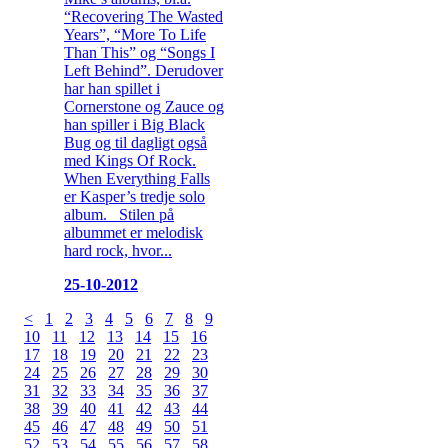
“Recovering The Wasted
Years”, “More To Life
Than This” og “Songs I
Left Behind”. Derudover
har han spillet i
Cornerstone og Zauce og
han spiller i Big Black
Bug og til dagligt også
med Kings Of Rock.
When Everything Falls
er Kasper’s tredje solo
album. Stilen på
albummet er melodisk
hard rock, hvor...
25-10-2012
<
1
2
3
4
5
6
7
8
9
10
11
12
13
14
15
16
17
18
19
20
21
22
23
24
25
26
27
28
29
30
31
32
33
34
35
36
37
38
39
40
41
42
43
44
45
46
47
48
49
50
51
52
53
54
55
56
57
58