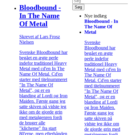
Bloodbound -
In The Name
Nye indlæg
Bloodbound - In
Of Metal
The Name Of
Metal
Skrevet af Lars Frosz
Nielsen
Svenske
Bloodbound har
Svenske Bloodbound har
begået en ægte
begået en ægte perle
perle indefor
indefor traditionel Heavy
traditionel Heavy
Metal med cd'en In The
Metal med cd'en In
Name Of Metal. Cd'en
The Name Of
starter med titelnummeret
Metal. Cd'en starter
"In The Name Of
med titelnummeret
Metal", og er en
"In The Name Of
blanding af Lordi og Iron
Metal", og er en
Maiden. Første gang jeg
blanding af Lordi
satte skiven på vidste jeg
og Iron Maiden.
ikke om de gjorde grin
Første gang jeg
med metalgenren fordi
satte skiven på
de bruger alle
vidste jeg ikke om
"klicherne" fra start
de gjorde grin med
80'erne, men efterhånden
metalgenren fordi