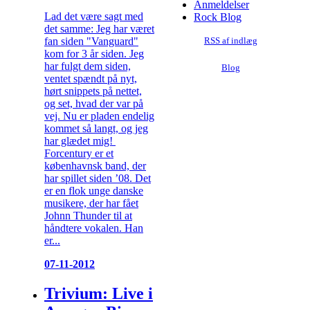
Anmeldelser
Lad det være sagt med
Rock Blog
det samme: Jeg har været
fan siden "Vanguard"
RSS af indlæg
kom for 3 år siden. Jeg
har fulgt dem siden,
Blog
ventet spændt på nyt,
hørt snippets på nettet,
og set, hvad der var på
vej. Nu er pladen endelig
kommet så langt, og jeg
har glædet mig!
Forcentury er et
københavnsk band, der
har spillet siden ’08. Det
er en flok unge danske
musikere, der har fået
Johnn Thunder til at
håndtere vokalen. Han
er...
07-11-2012
Trivium: Live i