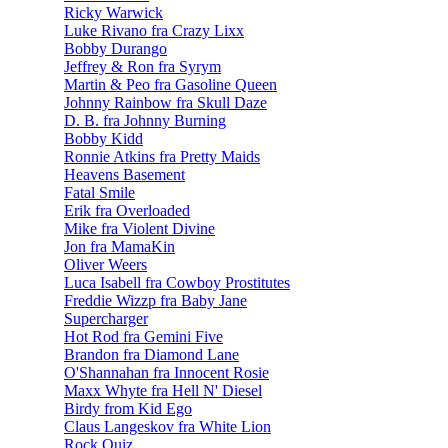
Ricky Warwick
Luke Rivano fra Crazy Lixx
Bobby Durango
Jeffrey & Ron fra Syrym
Martin & Peo fra Gasoline Queen
Johnny Rainbow fra Skull Daze
D. B. fra Johnny Burning
Bobby Kidd
Ronnie Atkins fra Pretty Maids
Heavens Basement
Fatal Smile
Erik fra Overloaded
Mike fra Violent Divine
Jon fra MamaKin
Oliver Weers
Luca Isabell fra Cowboy Prostitutes
Freddie Wizzp fra Baby Jane
Supercharger
Hot Rod fra Gemini Five
Brandon fra Diamond Lane
O'Shannahan fra Innocent Rosie
Maxx Whyte fra Hell N' Diesel
Birdy from Kid Ego
Claus Langeskov fra White Lion
Rock Quiz