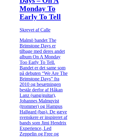
Days – On A
Monday To
Early To Tell
Skrevet af Calle
Malmö bandet The
Brimstone Days er
tilbage med deres andet
album On A Monday
Too Early To Tell.
Bandet er det same som
på debuten “We Are The
Brimstone Days” fra
2010 og besætningen
består derfor af Håkan
Lanz (sang/guitar),
Johannes Malmqvist
(trommer) og Hampus
Hallgard (bas). De gæve
svenskere er inspireret af
bands som Jimi Hendrix
Experience, Led
Zeppelin og Free og