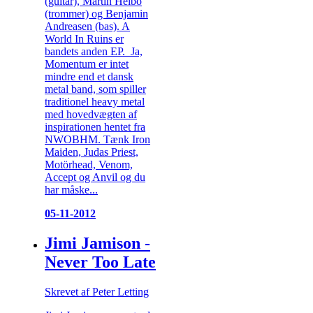
(guitar), Martin Helbo
(trommer) og Benjamin
Andreasen (bas). A
World In Ruins er
bandets anden EP. Ja,
Momentum er intet
mindre end et dansk
metal band, som spiller
traditionel heavy metal
med hovedvægten af
inspirationen hentet fra
NWOBHM. Tænk Iron
Maiden, Judas Priest,
Motörhead, Venom,
Accept og Anvil og du
har måske...
05-11-2012
Jimi Jamison -
Never Too Late
Skrevet af Peter Letting