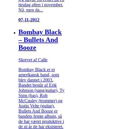
tirsdag aften i november.
Nå, men da...
07-11-2012
Bombay Black
– Bullets And
Booze
Skrevet af Calle
Bombay Black er et
amerikansk band, som
blev dannet i 2003.
Bandet består af Erik
Johnson (sang/guitar), Ty
Sims (bas), Rob
McCauley (trommer) og
Justin Velte (guitar).
Bullets And Booze er
bandets femte album, så
de har været produktive i
de ni år de har eksisteret.