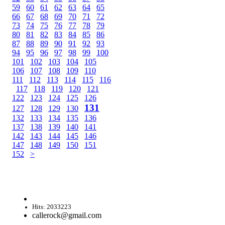
59
60
61
62
63
64
65
66
67
68
69
70
71
72
73
74
75
76
77
78
79
80
81
82
83
84
85
86
87
88
89
90
91
92
93
94
95
96
97
98
99
100
101
102
103
104
105
106
107
108
109
110
111
112
113
114
115
116
117
118
119
120
121
122
123
124
125
126
131
127
128
129
130
132
133
134
135
136
137
138
139
140
141
142
143
144
145
146
147
148
149
150
151
152
>
Hits: 2033223
callerock@gmail.com