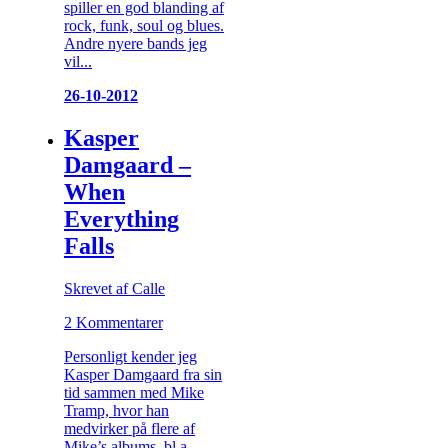
spiller en god blanding af
rock, funk, soul og blues.
Andre nyere bands jeg
vil...
26-10-2012
Kasper
Damgaard –
When
Everything
Falls
Skrevet af Calle
2 Kommentarer
Personligt kender jeg
Kasper Damgaard fra sin
tid sammen med Mike
Tramp, hvor han
medvirker på flere af
Mike’s albums, bl.a.