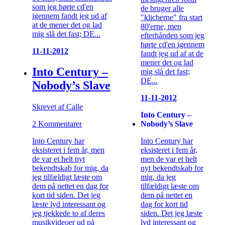
som jeg hørte cd'en
de bruger alle
igennem fandt jeg ud af
"klicherne" fra start
at de mener det og lad
80'erne, men
mig slå det fast; DE...
efterhånden som jeg
hørte cd'en igennem
11-11-2012
fandt jeg ud af at de
mener det og lad
Into Century –
mig slå det fast;
DE...
Nobody’s Slave
11-11-2012
Skrevet af Calle
Into Century –
Nobody’s Slave
2 Kommentarer
Into Century har
Into Century har
eksisteret i fem år,
eksisteret i fem år, men
men de var et helt
de var et helt nyt
nyt bekendtskab for
bekendtskab for mig, da
mig, da jeg
jeg tilfældigt læste om
tilfældigt læste om
dem på nettet en dag for
dem på nettet en
kort tid siden. Det jeg
dag for kort tid
læste lyd interessant og
siden. Det jeg læste
jeg tjekkede to af deres
lyd interessant og
musikvideoer ud på