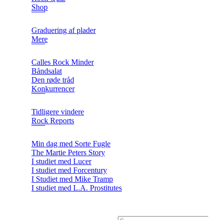
Shop
Graduering af plader
Mere
Calles Rock Minder
Båndsalat
Den røde tråd
Konkurrencer
Tidligere vindere
Rock Reports
Min dag med Sorte Fugle
The Martie Peters Story
I studiet med Lucer
I studiet med Forcentury
I Studiet med Mike Tramp
I studiet med L.A. Prostitutes