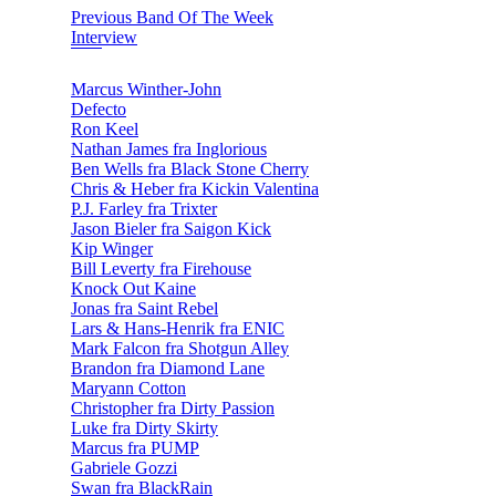
Previous Band Of The Week
Interview
Marcus Winther-John
Defecto
Ron Keel
Nathan James fra Inglorious
Ben Wells fra Black Stone Cherry
Chris & Heber fra Kickin Valentina
P.J. Farley fra Trixter
Jason Bieler fra Saigon Kick
Kip Winger
Bill Leverty fra Firehouse
Knock Out Kaine
Jonas fra Saint Rebel
Lars & Hans-Henrik fra ENIC
Mark Falcon fra Shotgun Alley
Brandon fra Diamond Lane
Maryann Cotton
Christopher fra Dirty Passion
Luke fra Dirty Skirty
Marcus fra PUMP
Gabriele Gozzi
Swan fra BlackRain