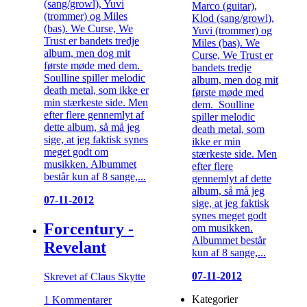
(sang/growl), Yuvi
Marco (guitar),
(trommer) og Miles
Klod (sang/growl),
(bas). We Curse, We
Yuvi (trommer) og
Trust er bandets tredje
Miles (bas). We
album, men dog mit
Curse, We Trust er
første møde med dem.
bandets tredje
Soulline spiller melodic
album, men dog mit
death metal, som ikke er
første møde med
min stærkeste side. Men
dem. Soulline
efter flere gennemlyt af
spiller melodic
dette album, så må jeg
death metal, som
sige, at jeg faktisk synes
ikke er min
meget godt om
stærkeste side. Men
musikken. Albummet
efter flere
består kun af 8 sange,...
gennemlyt af dette
album, så må jeg
07-11-2012
sige, at jeg faktisk
synes meget godt
Forcentury -
om musikken.
Albummet består
Revelant
kun af 8 sange,...
07-11-2012
Skrevet af Claus Skytte
Kategorier
1 Kommentarer