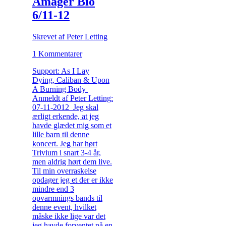
Amager Bio
6/11-12
Skrevet af Peter Letting
1 Kommentarer
Support: As I Lay
Dying, Caliban & Upon
A Burning Body
Anmeldt af Peter Letting:
07-11-2012 Jeg skal
ærligt erkende, at jeg
havde glædet mig som et
lille barn til denne
koncert. Jeg har hørt
Trivium i snart 3-4 år,
men aldrig hørt dem live.
Til min overraskelse
opdager jeg et der er ikke
mindre end 3
opvarmnings bands til
denne event, hvilket
måske ikke lige var det
jeg havde forventet på en