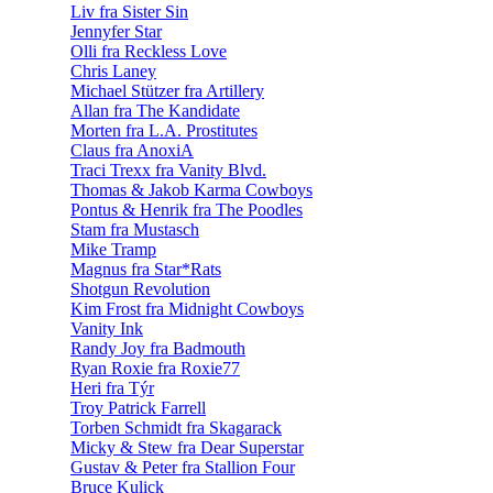
Liv fra Sister Sin
Jennyfer Star
Olli fra Reckless Love
Chris Laney
Michael Stützer fra Artillery
Allan fra The Kandidate
Morten fra L.A. Prostitutes
Claus fra AnoxiA
Traci Trexx fra Vanity Blvd.
Thomas & Jakob Karma Cowboys
Pontus & Henrik fra The Poodles
Stam fra Mustasch
Mike Tramp
Magnus fra Star*Rats
Shotgun Revolution
Kim Frost fra Midnight Cowboys
Vanity Ink
Randy Joy fra Badmouth
Ryan Roxie fra Roxie77
Heri fra Týr
Troy Patrick Farrell
Torben Schmidt fra Skagarack
Micky & Stew fra Dear Superstar
Gustav & Peter fra Stallion Four
Bruce Kulick