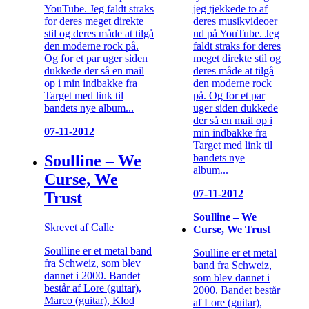
jeg tjekkede to af
YouTube. Jeg faldt straks
deres musikvideoer
for deres meget direkte
ud på YouTube. Jeg
stil og deres måde at tilgå
faldt straks for deres
den moderne rock på.
meget direkte stil og
Og for et par uger siden
deres måde at tilgå
dukkede der så en mail
den moderne rock
op i min indbakke fra
på. Og for et par
Target med link til
uger siden dukkede
bandets nye album...
der så en mail op i
07-11-2012
min indbakke fra
Target med link til
bandets nye
Soulline – We
album...
Curse, We
07-11-2012
Trust
Soulline – We
Skrevet af Calle
Curse, We Trust
Soulline er et metal band
Soulline er et metal
fra Schweiz, som blev
band fra Schweiz,
dannet i 2000. Bandet
som blev dannet i
består af Lore (guitar),
2000. Bandet består
Marco (guitar), Klod
af Lore (guitar),