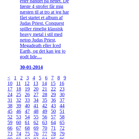
efter bandet på nettet. De
første 4 strofer får mig
næsten til at tro at jeg har
fået startet et album af
Judas Priest. Conquest
spiller rimelig klassisk
heavy metal i stil med
netop Judas Priest,
Megadeath eller Iced
Earth, og det kan jeg jo
godt lide....
30-01-2014
<
1
2
3
4
5
6
7
8
9
10
11
12
13
14
15
16
17
18
19
20
21
22
23
24
25
26
27
28
29
30
31
32
33
34
35
36
37
38
39
40
41
42
43
44
45
46
47
48
49
50
51
52
53
54
55
56
57
58
59
60
61
62
63
64
65
66
67
68
69
70
71
72
73
74
75
76
77
78
79