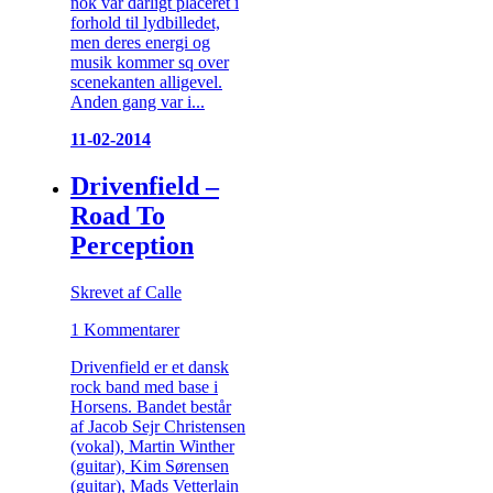
nok var dårligt placeret i
forhold til lydbilledet,
men deres energi og
musik kommer sq over
scenekanten alligevel.
Anden gang var i...
11-02-2014
Drivenfield –
Road To
Perception
Skrevet af Calle
1 Kommentarer
Drivenfield er et dansk
rock band med base i
Horsens. Bandet består
af Jacob Sejr Christensen
(vokal), Martin Winther
(guitar), Kim Sørensen
(guitar), Mads Vetterlain