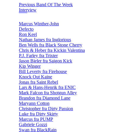
Previous Band Of The Week
Interview
Marcus Winther-John
Defecto
Ron Keel
Nathan James fra Inglorious
Ben Wells fra Black Stone Cherry
Chris & Heber fra Kickin Valentina
P.J. Farley fra Trixter
Jason Bieler fra Saigon Kick
Kip Winger
Bill Leverty fra Firehouse
Knock Out Kaine
Jonas fra Saint Rebel
Lars & Hans-Henrik fra ENIC
Mark Falcon fra Shotgun Alley
Brandon fra Diamond Lane
Maryann Cotton
Christopher fra Dirty Passion
Luke fra Dirty Skirty
Marcus fra PUMP
Gabriele Gozzi
Swan fra BlackRain