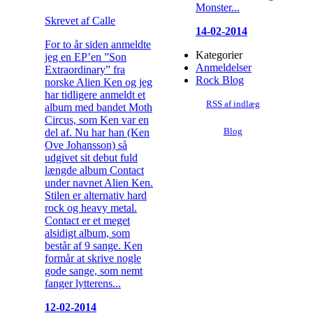
Monster...
Skrevet af Calle
14-02-2014
For to år siden anmeldte
Kategorier
jeg en EP’en ”Son
Anmeldelser
Extraordinary” fra
Rock Blog
norske Alien Ken og jeg
har tidligere anmeldt et
RSS af indlæg
album med bandet Moth
Circus, som Ken var en
del af. Nu har han (Ken
Blog
Ove Johansson) så
udgivet sit debut fuld
længde album Contact
under navnet Alien Ken.
Stilen er alternativ hard
rock og heavy metal.
Contact er et meget
alsidigt album, som
består af 9 sange. Ken
formår at skrive nogle
gode sange, som nemt
fanger lytterens...
12-02-2014