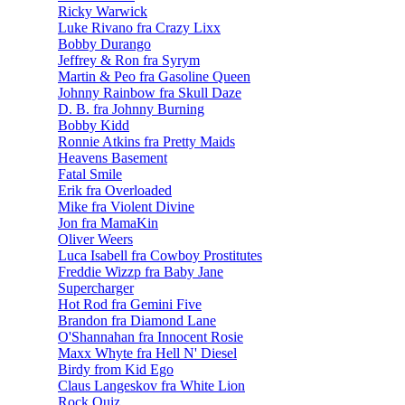
Ricky Warwick
Luke Rivano fra Crazy Lixx
Bobby Durango
Jeffrey & Ron fra Syrym
Martin & Peo fra Gasoline Queen
Johnny Rainbow fra Skull Daze
D. B. fra Johnny Burning
Bobby Kidd
Ronnie Atkins fra Pretty Maids
Heavens Basement
Fatal Smile
Erik fra Overloaded
Mike fra Violent Divine
Jon fra MamaKin
Oliver Weers
Luca Isabell fra Cowboy Prostitutes
Freddie Wizzp fra Baby Jane
Supercharger
Hot Rod fra Gemini Five
Brandon fra Diamond Lane
O'Shannahan fra Innocent Rosie
Maxx Whyte fra Hell N' Diesel
Birdy from Kid Ego
Claus Langeskov fra White Lion
Rock Quiz