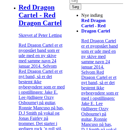
Red Dragon
Cartel - Red
Nye indlæg
Red Dragon
Dragon Cartel
Cartel - Red
Dragon Cartel
Skrevet af Peter Letting
Red Dragon Cartel
Red Dragon Cartel er et
er et nyopstået band
nyopstået band som er
som er ude med en
ude med en ny skive
ny skive med
med samme navn 24
samme navn 24
januar 2014. Selvom
januar 2014.
Red Dragon Cartel er et
Selvom Red
nyt band, så er det
Dragon Cartel er et
bestemt ikke
nyt band, så er det
nybegyndere som er med
bestemt ikke
i opstillingen: Jake E.
nybegyndere som er
Lee (tidligere Ozzy
med i opstillingen:
Osbourne) på guitar,
Jake E. Lee
Ronnie Mancuso på bas,
(tidligere Ozzy
D.J Smith på vokal og
Osbourne) på
Jonas Fairley på
guitar, Ronnie
trommer. Det starter i
Mancuso på bas,
gedigen rock ’n roll stil,
D.J Smith på vokal