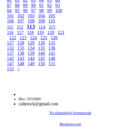
80
81
82
83
84
85
86
87
88
89
90
91
92
93
94
95
96
97
98
99
100
101
102
103
104
105
106
107
108
109
110
113
111
112
114
115
116
117
118
119
120
121
122
123
124
125
126
127
128
129
130
131
132
133
134
135
136
137
138
139
140
141
142
143
144
145
146
147
148
149
150
151
152
>
Hits: 2032880
callerock@gmail.com
Vis almindelig hjemmeside
Bricksite.com