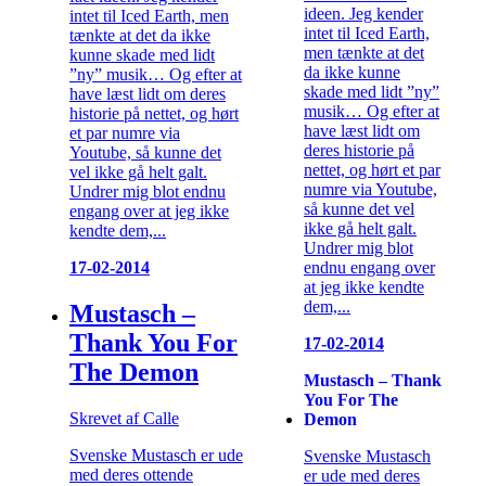
ideen. Jeg kender
intet til Iced Earth, men
intet til Iced Earth,
tænkte at det da ikke
men tænkte at det
kunne skade med lidt
da ikke kunne
”ny” musik… Og efter at
skade med lidt ”ny”
have læst lidt om deres
musik… Og efter at
historie på nettet, og hørt
have læst lidt om
et par numre via
deres historie på
Youtube, så kunne det
nettet, og hørt et par
vel ikke gå helt galt.
numre via Youtube,
Undrer mig blot endnu
så kunne det vel
engang over at jeg ikke
ikke gå helt galt.
kendte dem,...
Undrer mig blot
endnu engang over
17-02-2014
at jeg ikke kendte
dem,...
Mustasch –
Thank You For
17-02-2014
The Demon
Mustasch – Thank
You For The
Skrevet af Calle
Demon
Svenske Mustasch er ude
Svenske Mustasch
med deres ottende
er ude med deres