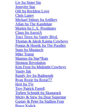
Liv fra Sister Sin
Jennyfer Star
Olli fra Reckless Love
Chris Laney
Michael Stützer fra Artillery
Allan fra The Kandidate
Morten fra L.A. Prostitutes
Claus fra AnoxiA
Traci Trexx fra Vanity Blvd.
Thomas & Jakob Karma Cowboys
Pontus & Henrik fra The Poodles
Stam fra Mustasch
Mike Tramp
Magnus fra Star*Rats
Shotgun Revolution
Kim Frost fra Midnight Cowboys
Vanity Ink
Randy Joy fra Badmouth
Ryan Roxie fra Roxie77
Heri fra Týr
Troy Patrick Farrell
Torben Schmidt fra Skagarack
Micky & Stew fra Dear Superstar
Gustav & Peter fra Stallion Four
Bruce Kulick