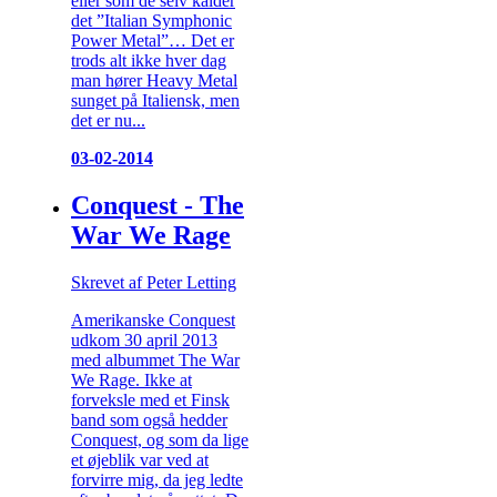
eller som de selv kalder
det ”Italian Symphonic
Power Metal”… Det er
trods alt ikke hver dag
man hører Heavy Metal
sunget på Italiensk, men
det er nu...
03-02-2014
Conquest - The
War We Rage
Skrevet af Peter Letting
Amerikanske Conquest
udkom 30 april 2013
med albummet The War
We Rage. Ikke at
forveksle med et Finsk
band som også hedder
Conquest, og som da lige
et øjeblik var ved at
forvirre mig, da jeg ledte