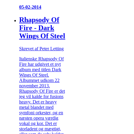
05-02-2014
Rhapsody Of
Fire - Dark
Wings Of Steel
Skrevet af Peter Letting
Italienske Rhapsody Of
Fire har udgivet et nyt
album med titlen Dark
Wings Of Steel.
Albummet udkom 22
november 2013.
Rhapsody Of Fire er det
jeg vil kalde for fusions
heavy. Det er heavy
metal blandet med
symfoni orkester, og en
næsten opera værdig
vokal og kor. Det er
storladent og mægtigt,