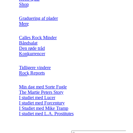
Shop
Graduering af plader
Mere
Calles Rock Minder
Båndsalat
Den røde tråd
Konkurrencer
Tidligere vindere
Rock Reports
Min dag med Sorte Fugle
The Martie Peters Story
I studiet med Lucer
I studiet med Forcentury
I Studiet med Mike Tramp
I studiet med L.A. Prostitutes