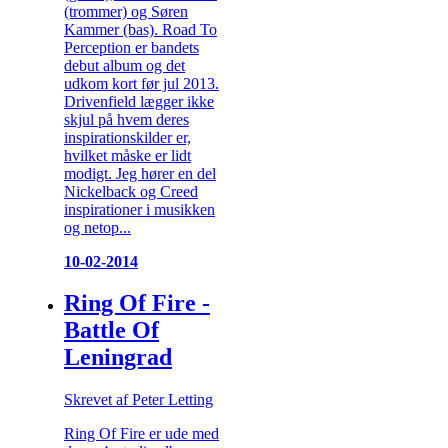
(trommer) og Søren
Kammer (bas). Road To
Perception er bandets
debut album og det
udkom kort før jul 2013.
Drivenfield lægger ikke
skjul på hvem deres
inspirationskilder er,
hvilket måske er lidt
modigt. Jeg hører en del
Nickelback og Creed
inspirationer i musikken
og netop...
10-02-2014
Ring Of Fire -
Battle Of
Leningrad
Skrevet af Peter Letting
Ring Of Fire er ude med