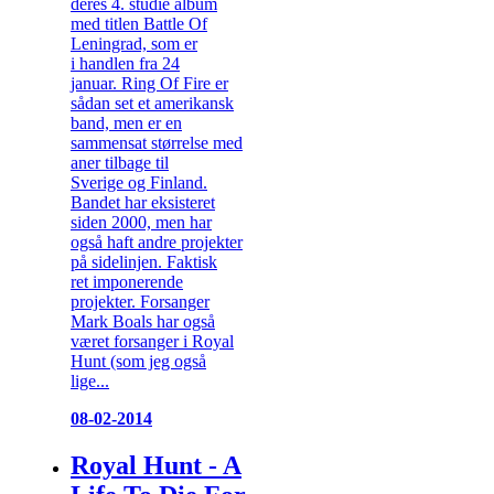
deres 4. studie album
med titlen Battle Of
Leningrad, som er
i handlen fra 24
januar. Ring Of Fire er
sådan set et amerikansk
band, men er en
sammensat størrelse med
aner tilbage til
Sverige og Finland.
Bandet har eksisteret
siden 2000, men har
også haft andre projekter
på sidelinjen. Faktisk
ret imponerende
projekter. Forsanger
Mark Boals har også
været forsanger i Royal
Hunt (som jeg også
lige...
08-02-2014
Royal Hunt - A