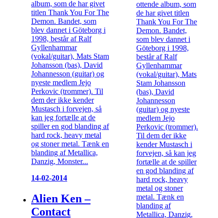
album, som de har givet
ottende album, som
titlen Thank You For The
de har givet titlen
Demon. Bandet, som
Thank You For The
blev dannet i Göteborg i
Demon. Bandet,
1998, består af Ralf
som blev dannet i
Gyllenhammar
Göteborg i 1998,
(vokal/guitar), Mats Stam
består af Ralf
Johansson (bas), David
Gyllenhammar
Johannesson (guitar) og
(vokal/guitar), Mats
nyeste medlem Jejo
Stam Johansson
Perkovic (trommer). Til
(bas), David
dem der ikke kender
Johannesson
Mustasch i forvejen, så
(guitar) og nyeste
kan jeg fortælle at de
medlem Jejo
spiller en god blanding af
Perkovic (trommer).
hard rock, heavy metal
Til dem der ikke
og stoner metal. Tænk en
kender Mustasch i
blanding af Metallica,
forvejen, så kan jeg
Danzig, Monster...
fortælle at de spiller
en god blanding af
14-02-2014
hard rock, heavy
metal og stoner
Alien Ken –
metal. Tænk en
blanding af
Contact
Metallica, Danzig,