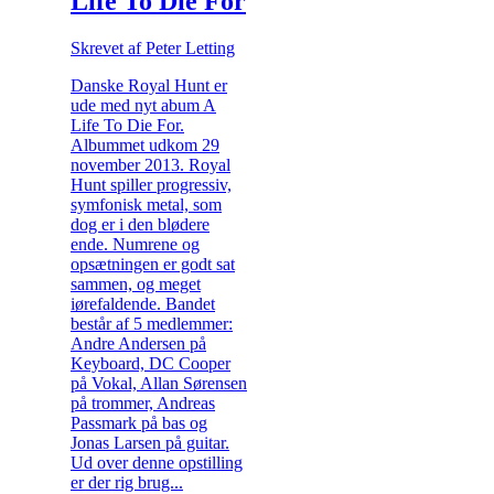
Life To Die For
Skrevet af Peter Letting
Danske Royal Hunt er
ude med nyt abum A
Life To Die For.
Albummet udkom 29
november 2013. Royal
Hunt spiller progressiv,
symfonisk metal, som
dog er i den blødere
ende. Numrene og
opsætningen er godt sat
sammen, og meget
iørefaldende. Bandet
består af 5 medlemmer:
Andre Andersen på
Keyboard, DC Cooper
på Vokal, Allan Sørensen
på trommer, Andreas
Passmark på bas og
Jonas Larsen på guitar.
Ud over denne opstilling
er der rig brug...