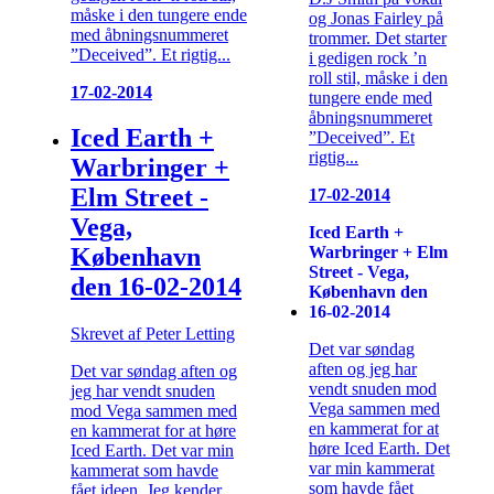
måske i den tungere ende
og Jonas Fairley på
med åbningsnummeret
trommer. Det starter
”Deceived”. Et rigtig...
i gedigen rock ’n
roll stil, måske i den
17-02-2014
tungere ende med
åbningsnummeret
Iced Earth +
”Deceived”. Et
rigtig...
Warbringer +
Elm Street -
17-02-2014
Vega,
Iced Earth +
Warbringer + Elm
København
Street - Vega,
den 16-02-2014
København den
16-02-2014
Skrevet af Peter Letting
Det var søndag
aften og jeg har
Det var søndag aften og
vendt snuden mod
jeg har vendt snuden
Vega sammen med
mod Vega sammen med
en kammerat for at
en kammerat for at høre
høre Iced Earth. Det
Iced Earth. Det var min
var min kammerat
kammerat som havde
som havde fået
fået ideen. Jeg kender