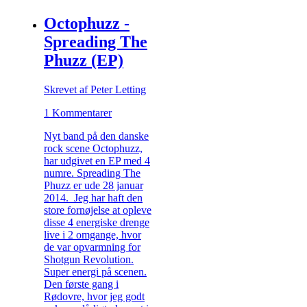
Octophuzz -
Spreading The
Phuzz (EP)
Skrevet af Peter Letting
1 Kommentarer
Nyt band på den danske
rock scene Octophuzz,
har udgivet en EP med 4
numre. Spreading The
Phuzz er ude 28 januar
2014. Jeg har haft den
store fornøjelse at opleve
disse 4 energiske drenge
live i 2 omgange, hvor
de var opvarmning for
Shotgun Revolution.
Super energi på scenen.
Den første gang i
Rødovre, hvor jeg godt