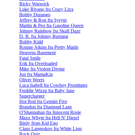
Ricky Warwick
Luke Rivano fra Crazy Lixx
Bobby Durango
Jeffrey & Ron fra Syrym
Martin & Peo fra Gasoline Queen
Johnny Rainbow fra Skull Daze
D. B. fra Johnny Burning
Bobby Kidd
Ronnie Atkins fra Pretty Maids
Heavens Basement
Fatal Smile
Erik fra Overloaded
Mike fra Violent Divine
Jon fra MamaKin
Oliver Weers
Luca Isabell fra Cowboy Prostitutes
Freddie Wizzp fra Baby Jane
Supercharger
Hot Rod fra Gemini Five
Brandon fra Diamond Lane
O'Shannahan fra Innocent Rosie
Maxx Whyte fra Hell N' Diesel
Birdy from Kid Ego
Claus Langeskov fra White Lion
Rock Quiz