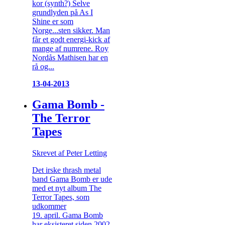
kor (synth?) Selve
grundlyden på As I
Shine er som
Norge...sten sikker. Man
får et godt energi-kick af
mange af numrene. Roy
Nordås Mathisen har en
rå og...
13-04-2013
Gama Bomb -
The Terror
Tapes
Skrevet af Peter Letting
Det irske thrash metal
band Gama Bomb er ude
med et nyt album The
Terror Tapes, som
udkommer
19. april. Gama Bomb
har eksisteret siden 2002,