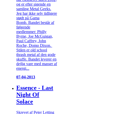
og er efter sigende en
samling Metal Geeks.
Jeg har ikke selv tidligere
stødt på Gama
Bomb. Bandet består af
følgende
medlemmer: Philly
Byrne, Joe McGuigan,
Paul Caffrey, John
Roche, Domo Dixon.
Stilen er old school
thrash metal af den gode
skuffe. Bandet leverer en
dejlig vare med masser af
energi...
07-04-2013
Essence - Last
Night Of
Solace
Skrevet af Peter Letting