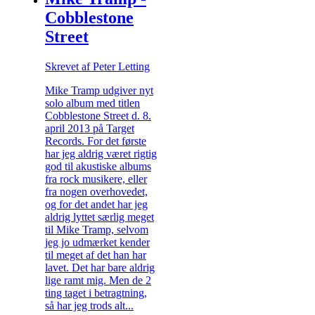
Cobblestone
Street
Skrevet af Peter Letting
Mike Tramp udgiver nyt
solo album med titlen
Cobblestone Street d. 8.
april 2013 på Target
Records. For det første
har jeg aldrig været rigtig
god til akustiske albums
fra rock musikere, eller
fra nogen overhovedet,
og for det andet har jeg
aldrig lyttet særlig meget
til Mike Tramp, selvom
jeg jo udmærket kender
til meget af det han har
lavet. Det har bare aldrig
lige ramt mig. Men de 2
ting taget i betragtning,
så har jeg trods alt...