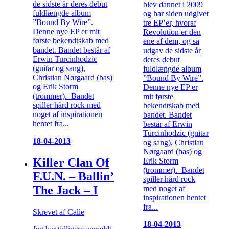
de sidste år deres debut
blev dannet i 2009
fuldlængde album
og har siden udgivet
”Bound By Wire”.
tre EP’er, hvoraf
Denne nye EP er mit
Revolution er den
første bekendtskab med
ene af dem, og så
bandet. Bandet består af
udgav de sidste år
Erwin Turcinhodzic
deres debut
(guitar og sang),
fuldlængde album
Christian Nørgaard (bas)
”Bound By Wire”.
og Erik Storm
Denne nye EP er
(trommer). Bandet
mit første
spiller hård rock med
bekendtskab med
noget af inspirationen
bandet. Bandet
hentet fra...
består af Erwin
Turcinhodzic (guitar
18-04-2013
og sang), Christian
Nørgaard (bas) og
Killer Clan Of
Erik Storm
(trommer). Bandet
F.U.N. – Ballin’
spiller hård rock
The Jack – I
med noget af
inspirationen hentet
fra...
Skrevet af Calle
18-04-2013