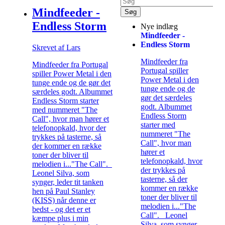
Mindfeeder -
Endless Storm
Nye indlæg
Mindfeeder -
Endless Storm
Skrevet af Lars
Mindfeeder fra
Mindfeeder fra Portugal
Portugal spiller
spiller Power Metal i den
Power Metal i den
tunge ende og de gør det
tunge ende og de
særdeles godt. Albummet
gør det særdeles
Endless Storm starter
godt. Albummet
med nummeret "The
Endless Storm
Call", hvor man hører et
starter med
telefonopkald, hvor der
nummeret "The
trykkes på tasterne, så
Call", hvor man
der kommer en række
hører et
toner der bliver til
telefonopkald, hvor
melodien i..."The Call".
der trykkes på
Leonel Silva, som
tasterne, så der
synger, leder tit tanken
kommer en række
hen på Paul Stanley
toner der bliver til
(KISS) når denne er
melodien i..."The
bedst - og det er et
Call". Leonel
kæmpe plus i min
Silva, som synger,