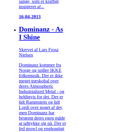
sange, som er kraftigt
inspireret af...
16-04-2013
Dominanz - As
I Shine
Skrevet af Lars Frosz
Nielsen
Dominanz kommer fra
Norge og spiller IKKE
folkemusik. Der er ikke
meget træskobal over
deres Atmospheric
Industrialized Metal - og
heldigvis for det. Der er
lidt Rammstein og lidt
Lordi over noget af det,
men Dominanz har
bestemt deres egen måde
at udtrykke sig på. Der er
fed growl og engleagtigt