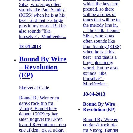
which the keys are
Silva, who sings often
pressed, so there
sounds like Paul Stanley
will be a series of
(KISS) when he is at his
tones that will be to
best - and that is a huge
the melody line in.
plus in my world. But he
.. The Call. Leonel
also sounds "like
Silva, who sings
himselve". Mindfeeder...
often sounds like
Paul Stanley (KISS)
18-04-2013
when he is at his
best - and that is a
Bound By Wire
huge plus in my
– Revolution
world. But he also
sounds "like
(EP)
himselve".
Mindfeeder...
Skrevet af Calle
18-04-2013
Bound By Wire er en
dansk rock trio fra
Bound By Wire –
Viborg. Bandet blev
Revolution (EP)
dannet i 2009 og har
siden udgivet tre EP’er,
Bound By Wire er
hvoraf Revolution er den
en dansk rock trio
ene af dem, og så udgav
fra Viborg. Bandet