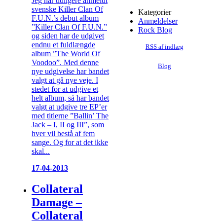
Jeg har tidligere anmeldt
svenske Killer Clan Of
Kategorier
F.U.N.’s debut album
Anmeldelser
”Killer Clan Of F.U.N.”
Rock Blog
og siden har de udgivet
endnu et fuldlængde
RSS af indlæg
album ”The World Of
Voodoo”. Med denne
Blog
nye udgivelse har bandet
valgt at gå nye veje. I
stedet for at udgive et
helt album, så har bandet
valgt at udgive tre EP’er
med titlerne ”Ballin’ The
Jack – I, II og III”, som
hver vil bestå af fem
sange. Og for at det ikke
skal...
17-04-2013
Collateral
Damage –
Collateral