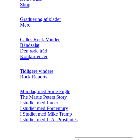
Shop
Graduering af plader
Mere
Calles Rock Minder
Båndsalat
Den røde tråd
Konkurrencer
Tidligere vindere
Rock Reports
Min dag med Sorte Fugle
The Martie Peters Story
I studiet med Lucer
I studiet med Forcentury
I Studiet med Mike Tramp
I studiet med L.A. Prostitutes