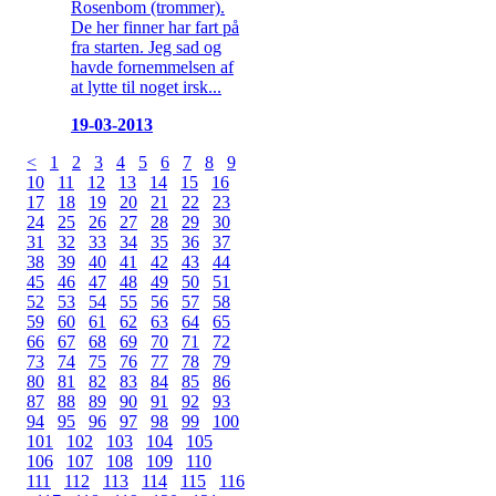
Rosenbom (trommer).
De her finner har fart på
fra starten. Jeg sad og
havde fornemmelsen af
at lytte til noget irsk...
19-03-2013
<
1
2
3
4
5
6
7
8
9
10
11
12
13
14
15
16
17
18
19
20
21
22
23
24
25
26
27
28
29
30
31
32
33
34
35
36
37
38
39
40
41
42
43
44
45
46
47
48
49
50
51
52
53
54
55
56
57
58
59
60
61
62
63
64
65
66
67
68
69
70
71
72
73
74
75
76
77
78
79
80
81
82
83
84
85
86
87
88
89
90
91
92
93
94
95
96
97
98
99
100
101
102
103
104
105
106
107
108
109
110
111
112
113
114
115
116