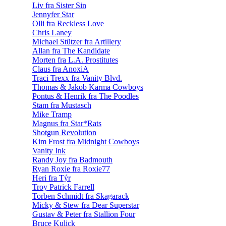
Liv fra Sister Sin
Jennyfer Star
Olli fra Reckless Love
Chris Laney
Michael Stützer fra Artillery
Allan fra The Kandidate
Morten fra L.A. Prostitutes
Claus fra AnoxiA
Traci Trexx fra Vanity Blvd.
Thomas & Jakob Karma Cowboys
Pontus & Henrik fra The Poodles
Stam fra Mustasch
Mike Tramp
Magnus fra Star*Rats
Shotgun Revolution
Kim Frost fra Midnight Cowboys
Vanity Ink
Randy Joy fra Badmouth
Ryan Roxie fra Roxie77
Heri fra Týr
Troy Patrick Farrell
Torben Schmidt fra Skagarack
Micky & Stew fra Dear Superstar
Gustav & Peter fra Stallion Four
Bruce Kulick