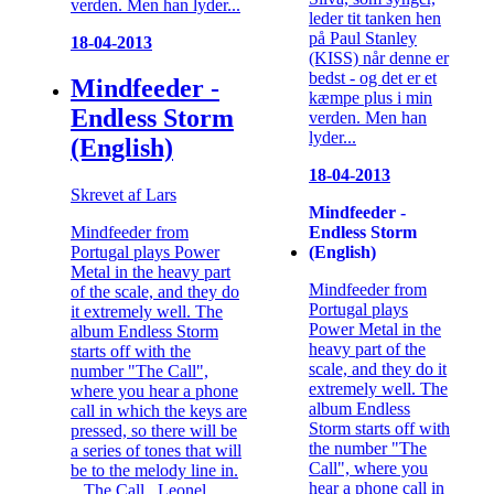
verden. Men han lyder...
leder tit tanken hen
på Paul Stanley
18-04-2013
(KISS) når denne er
bedst - og det er et
Mindfeeder -
kæmpe plus i min
Endless Storm
verden. Men han
lyder...
(English)
18-04-2013
Skrevet af Lars
Mindfeeder -
Endless Storm
Mindfeeder from
(English)
Portugal plays Power
Metal in the heavy part
Mindfeeder from
of the scale, and they do
Portugal plays
it extremely well. The
Power Metal in the
album Endless Storm
heavy part of the
starts off with the
scale, and they do it
number "The Call",
extremely well. The
where you hear a phone
album Endless
call in which the keys are
Storm starts off with
pressed, so there will be
the number "The
a series of tones that will
Call", where you
be to the melody line in.
hear a phone call in
.. The Call. Leonel