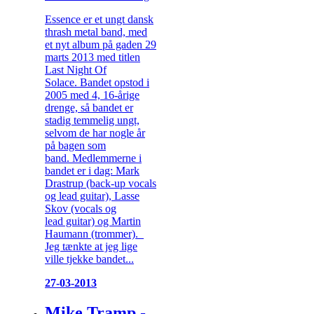
Essence er et ungt dansk
thrash metal band, med
et nyt album på gaden 29
marts 2013 med titlen
Last Night Of
Solace. Bandet opstod i
2005 med 4, 16-årige
drenge, så bandet er
stadig temmelig ungt,
selvom de har nogle år
på bagen som
band. Medlemmerne i
bandet er i dag: Mark
Drastrup (back-up vocals
og lead guitar), Lasse
Skov (vocals og
lead guitar) og Martin
Haumann (trommer).
Jeg tænkte at jeg lige
ville tjekke bandet...
27-03-2013
Mike Tramp -