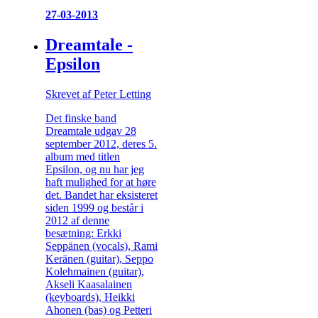
27-03-2013
Dreamtale -
Epsilon
Skrevet af Peter Letting
Det finske band
Dreamtale udgav 28
september 2012, deres 5.
album med titlen
Epsilon, og nu har jeg
haft mulighed for at høre
det. Bandet har eksisteret
siden 1999 og består i
2012 af denne
besætning: Erkki
Seppänen (vocals), Rami
Keränen (guitar), Seppo
Kolehmainen (guitar),
Akseli Kaasalainen
(keyboards), Heikki
Ahonen (bas) og Petteri