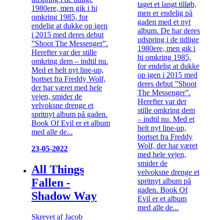
taget et langt tilløb,
1980ere, men gik i hi
men er endelig på
omkring 1985, for
gaden med et nyt
endelig at dukke op igen
album. De har deres
i 2015 med deres debut
udspring i de tidlige
”Shoot The Messenger”.
1980ere, men gik i
Herefter var der stille
hi omkring 1985,
omkring dem – indtil nu.
for endelig at dukke
Med et helt nyt line-up,
op igen i 2015 med
bortset fra Freddy Wolf,
deres debut ”Shoot
der har været med hele
The Messenger”.
vejen, smider de
Herefter var der
velvoksne drenge et
stille omkring dem
spritnyt album på gaden.
– indtil nu. Med et
Book Of Evil er et album
helt nyt line-up,
med alle de...
bortset fra Freddy
Wolf, der har været
23-05-2022
med hele vejen,
smider de
All Things
velvoksne drenge et
Fallen -
spritnyt album på
gaden. Book Of
Shadow Way
Evil er et album
med alle de...
Skrevet af Jacob