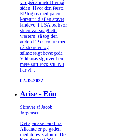
vi også anmeldt her på
siden. Hvor den første
EP tog os med på en
køretur ud af en støvet
landevej i USA og hvor
stilen var spaghetti
western, så tog den
anden EP os en tur med
på stranden og
stilmæssigt bevægede
Vildknøs sig over i en
mere surf rock stil. Nu
har vi...
02-05-2022
Arise - Eón
Skrevet af Jacob
Jørgensen
Det spanske band fra
Alicante er på gaden
med deres 3 album. De