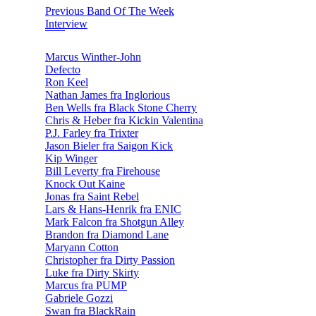
Previous Band Of The Week
Interview
Marcus Winther-John
Defecto
Ron Keel
Nathan James fra Inglorious
Ben Wells fra Black Stone Cherry
Chris & Heber fra Kickin Valentina
P.J. Farley fra Trixter
Jason Bieler fra Saigon Kick
Kip Winger
Bill Leverty fra Firehouse
Knock Out Kaine
Jonas fra Saint Rebel
Lars & Hans-Henrik fra ENIC
Mark Falcon fra Shotgun Alley
Brandon fra Diamond Lane
Maryann Cotton
Christopher fra Dirty Passion
Luke fra Dirty Skirty
Marcus fra PUMP
Gabriele Gozzi
Swan fra BlackRain