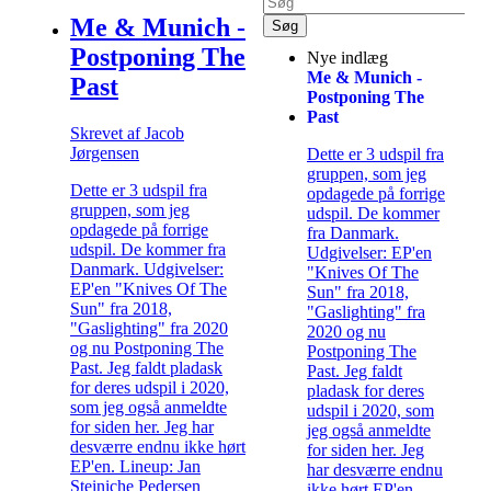
Me & Munich -
Postponing The
Nye indlæg
Me & Munich -
Past
Postponing The
Past
Skrevet af Jacob
Jørgensen
Dette er 3 udspil fra
gruppen, som jeg
Dette er 3 udspil fra
opdagede på forrige
gruppen, som jeg
udspil. De kommer
opdagede på forrige
fra Danmark.
udspil. De kommer fra
Udgivelser: EP'en
Danmark. Udgivelser:
"Knives Of The
EP'en "Knives Of The
Sun" fra 2018,
Sun" fra 2018,
"Gaslighting" fra
"Gaslighting" fra 2020
2020 og nu
og nu Postponing The
Postponing The
Past. Jeg faldt pladask
Past. Jeg faldt
for deres udspil i 2020,
pladask for deres
som jeg også anmeldte
udspil i 2020, som
for siden her. Jeg har
jeg også anmeldte
desværre endnu ikke hørt
for siden her. Jeg
EP'en. Lineup: Jan
har desværre endnu
Steiniche Pedersen
ikke hørt EP'en.