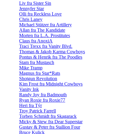
Liv fra Sister Sin
Jennyfer Star
Olli fra Reckless Love
Chris Laney
Michael Stützer fra Artillery
Allan fra The Kandidate
Morten fra L.A. Prostitutes
Claus fra AnoxiA
Traci Trexx fra Vanity Blvd.
Thomas & Jakob Karma Cowboys
Pontus & Henrik fra The Poodles
Stam fra Mustasch
Mike Tramp
Magnus fra Star*Rats
Shotgun Revolution
Kim Frost fra Midnight Cowboys
Vanity Ink
Randy Joy fra Badmouth
Ryan Roxie fra Roxie77
Heri fra Týr
Troy Patrick Farrell
Torben Schmidt fra Skagarack
Micky & Stew fra Dear Superstar
Gustav & Peter fra Stallion Four
Bruce Kulick