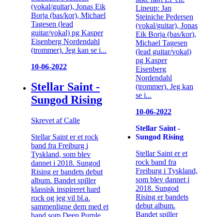
(vokal/guitar), Jonas Eik
Lineup: Jan
Borja (bas/kor), Michael
Steiniche Pedersen
Tagesen (lead
(vokal/guitar), Jonas
guitar/vokal) pg Kasper
Eik Borja (bas/kor),
Eisenberg Nordendahl
Michael Tagesen
(trommer). Jeg kan se i...
(lead guitar/vokal)
pg Kasper
10-06-2022
Eisenberg
Nordendahl
Stellar Saint -
(trommer). Jeg kan
se i...
Sungod Rising
10-06-2022
Skrevet af Calle
Stellar Saint -
Sungod Rising
Stellar Saint er et rock
band fra Freiburg i
Stellar Saint er et
Tyskland, som blev
rock band fra
dannet i 2018. Sungod
Freiburg i Tyskland,
Rising er bandets debut
som blev dannet i
album. Bandet spiller
2018. Sungod
klassisk inspireret hard
Rising er bandets
rock og jeg vil bl.a.
debut album.
sammenligne dem med et
Bandet spiller
band som Deep Purple,