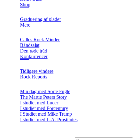
Shop
Graduering af plader
Mere
Calles Rock Minder
Båndsalat
Den røde tråd
Konkurrencer
Tidligere vindere
Rock Reports
Min dag med Sorte Fugle
The Martie Peters Story
I studiet med Lucer
I studiet med Forcentury
I Studiet med Mike Tramp
I studiet med L.A. Prostitutes