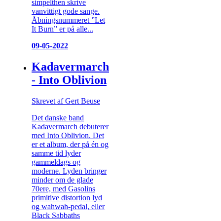
simpelthen skrive
vanvittigt gode sange.
Åbningsnummeret ”Let
It Burn” er på alle...
09-05-2022
Kadavermarch
- Into Oblivion
Skrevet af Gert Beuse
Det danske band
Kadavermarch debuterer
med Into Oblivion. Det
er et album, der på én og
samme tid lyder
gammeldags og
moderne. Lyden bringer
minder om de glade
70ere, med Gasolins
primitive distortion lyd
og wahwah-pedal, eller
Black Sabbaths