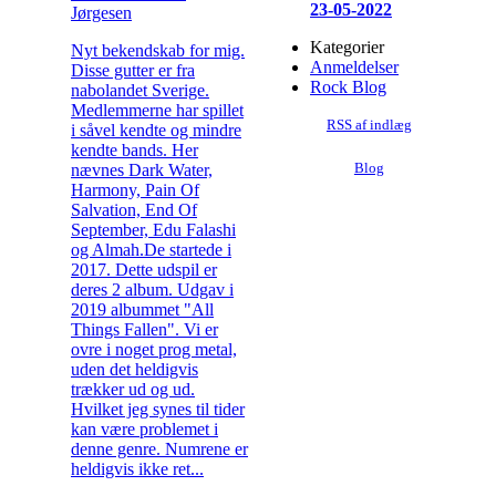
23-05-2022
Jørgesen
Kategorier
Nyt bekendskab for mig.
Anmeldelser
Disse gutter er fra
Rock Blog
nabolandet Sverige.
Medlemmerne har spillet
RSS af indlæg
i såvel kendte og mindre
kendte bands. Her
nævnes Dark Water,
Blog
Harmony, Pain Of
Salvation, End Of
September, Edu Falashi
og Almah.De startede i
2017. Dette udspil er
deres 2 album. Udgav i
2019 albummet "All
Things Fallen". Vi er
ovre i noget prog metal,
uden det heldigvis
trækker ud og ud.
Hvilket jeg synes til tider
kan være problemet i
denne genre. Numrene er
heldigvis ikke ret...