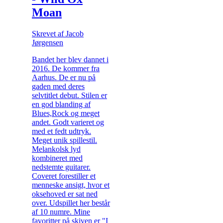
Moan
Skrevet af Jacob
Jørgensen
Bandet her blev dannet i
2016. De kommer fra
Aarhus. De er nu på
gaden med deres
selvtitlet debut. Stilen er
en god blanding af
Blues,Rock og meget
andet. Godt varieret og
med et fedt udtryk.
Meget unik spillestil.
Melankolsk lyd
kombineret med
nedstemte guitarer.
Coveret forestiller et
menneske ansigt, hvor et
oksehoved er sat ned
over. Udspillet her består
af 10 numre. Mine
favoritter på skiven er "I