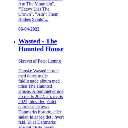
Am The Mountain",
"Heavy Lies The
Crown", "Ain’t Them
Bodies Saints"...
06-04-2022
Wasted - The
Haunted House
Skrevet af Peter Letting
Danske Wasted er ude
med deres tredje
fuldlængde album med
titlen The Haunted
House. Albummet er ude
25 marts 2022. 25. marts
2022, blev der på det
nærmeste skrevet
Danmarks historie, eller
sådan føler jeg det i hvert
fald. Et af Danmarks
absolut første heavy