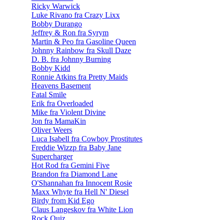
Ricky Warwick
Luke Rivano fra Crazy Lixx
Bobby Durango
Jeffrey & Ron fra Syrym
Martin & Peo fra Gasoline Queen
Johnny Rainbow fra Skull Daze
D. B. fra Johnny Burning
Bobby Kidd
Ronnie Atkins fra Pretty Maids
Heavens Basement
Fatal Smile
Erik fra Overloaded
Mike fra Violent Divine
Jon fra MamaKin
Oliver Weers
Luca Isabell fra Cowboy Prostitutes
Freddie Wizzp fra Baby Jane
Supercharger
Hot Rod fra Gemini Five
Brandon fra Diamond Lane
O'Shannahan fra Innocent Rosie
Maxx Whyte fra Hell N' Diesel
Birdy from Kid Ego
Claus Langeskov fra White Lion
Rock Quiz