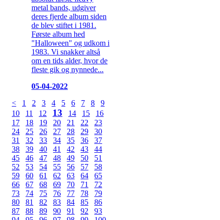
metal bands, udgiver
deres fjerde album siden
de blev stiftet i 1981.
Første album hed
"Halloween" og udkom i
1983. Vi snakker altså
om en tids alder, hvor de
fleste gik og nynnede...
05-04-2022
<
1
2
3
4
5
6
7
8
9
13
10
11
12
14
15
16
17
18
19
20
21
22
23
24
25
26
27
28
29
30
31
32
33
34
35
36
37
38
39
40
41
42
43
44
45
46
47
48
49
50
51
52
53
54
55
56
57
58
59
60
61
62
63
64
65
66
67
68
69
70
71
72
73
74
75
76
77
78
79
80
81
82
83
84
85
86
87
88
89
90
91
92
93
94
95
96
97
98
99
100