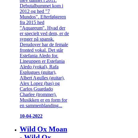
blev dannet i 2011.
Debutalbummet kom i
2012 og hed "7
Mundos". Efterfølgeren
fra 2015 hed
"Aquareum". Hvad der
er specielt ved dem, er de
synger på spansk.
Derudover har de female
fronted vokal. Det står
Estefania Aledo for.
Lineuppen er Estefania
Aledo (vokal), Rafa
Esplugues (guitar),
Albert Agulles (guitar),
Alex Lopez (bas) og
Carlos Guardado
Charlee (trommer).
Musikken er en form for
en sammenblanding...
10-04-2022
Wild Ox Moan
- Wild Ox