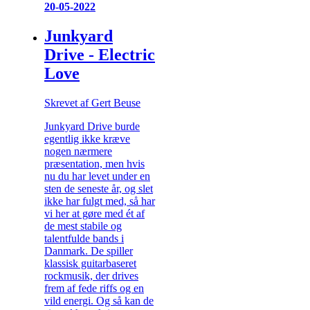
20-05-2022
Junkyard
Drive - Electric
Love
Skrevet af Gert Beuse
Junkyard Drive burde
egentlig ikke kræve
nogen nærmere
præsentation, men hvis
nu du har levet under en
sten de seneste år, og slet
ikke har fulgt med, så har
vi her at gøre med ét af
de mest stabile og
talentfulde bands i
Danmark. De spiller
klassisk guitarbaseret
rockmusik, der drives
frem af fede riffs og en
vild energi. Og så kan de