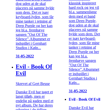
klassisk inspireret
dog uden at de skal
hard rock og jeg vil
placeres på samme hylde
bl.a. sammenligne
som dem. Det er især
dem med et band
keyboard-lyden, som får
som Deep Purple,
mine tanker i retning af
dog uden at de skal
Deep Purple og her kan
placeres på samme
jeg bl.a. fremhæve
hylde som dem. Det
sangen ”Out Of The
er især keyboard-
Silence”.Albummet er
lyden, som får mine
indspillet i Gernhart
tanker i retning af
Studios i Køln...
Deep Purple og her
kan jeg bl.a.
31-05-2022
fremhæve sangen
”Out Of The
Evil - Book Of
Silence”.Albummet
Evil
er indspillet i
Gernhart Studios i
Køln...
Skrevet af Gert Beuse
31-05-2022
Danske Evil har taget et
langt tilløb, men er
Evil - Book Of Evil
endelig på gaden med et
nyt album. De har deres
Danske Evil har
udspring i de tidlige