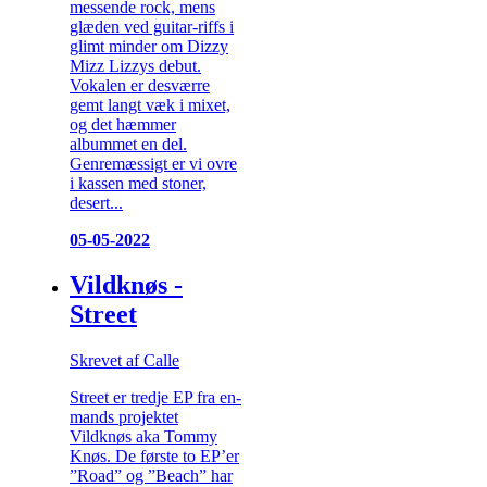
messende rock, mens
glæden ved guitar-riffs i
glimt minder om Dizzy
Mizz Lizzys debut.
Vokalen er desværre
gemt langt væk i mixet,
og det hæmmer
albummet en del.
Genremæssigt er vi ovre
i kassen med stoner,
desert...
05-05-2022
Vildknøs -
Street
Skrevet af Calle
Street er tredje EP fra en-
mands projektet
Vildknøs aka Tommy
Knøs. De første to EP’er
”Road” og ”Beach” har