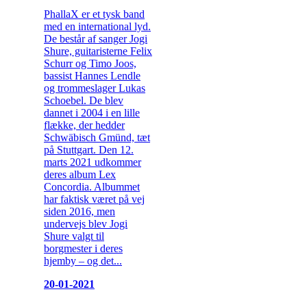
PhallaX er et tysk band
med en international lyd.
De består af sanger Jogi
Shure, guitaristerne Felix
Schurr og Timo Joos,
bassist Hannes Lendle
og trommeslager Lukas
Schoebel. De blev
dannet i 2004 i en lille
flække, der hedder
Schwäbisch Gmünd, tæt
på Stuttgart. Den 12.
marts 2021 udkommer
deres album Lex
Concordia. Albummet
har faktisk været på vej
siden 2016, men
undervejs blev Jogi
Shure valgt til
borgmester i deres
hjemby – og det...
20-01-2021