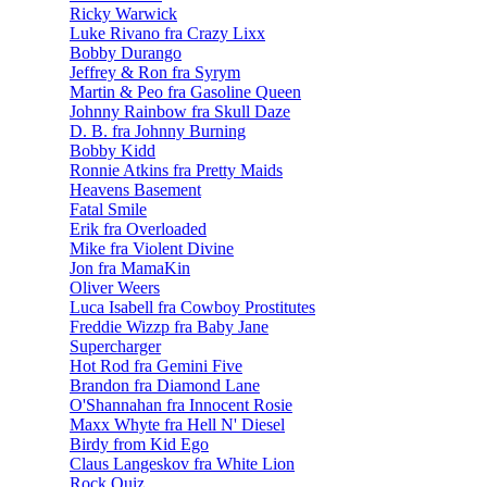
Ricky Warwick
Luke Rivano fra Crazy Lixx
Bobby Durango
Jeffrey & Ron fra Syrym
Martin & Peo fra Gasoline Queen
Johnny Rainbow fra Skull Daze
D. B. fra Johnny Burning
Bobby Kidd
Ronnie Atkins fra Pretty Maids
Heavens Basement
Fatal Smile
Erik fra Overloaded
Mike fra Violent Divine
Jon fra MamaKin
Oliver Weers
Luca Isabell fra Cowboy Prostitutes
Freddie Wizzp fra Baby Jane
Supercharger
Hot Rod fra Gemini Five
Brandon fra Diamond Lane
O'Shannahan fra Innocent Rosie
Maxx Whyte fra Hell N' Diesel
Birdy from Kid Ego
Claus Langeskov fra White Lion
Rock Quiz