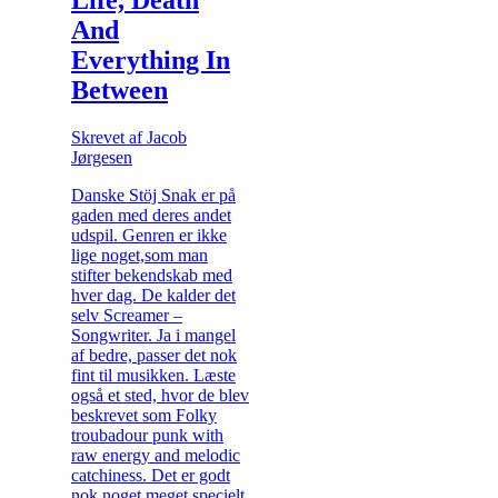
And
Everything In
Between
Skrevet af Jacob
Jørgesen
Danske Stöj Snak er på
gaden med deres andet
udspil. Genren er ikke
lige noget,som man
stifter bekendskab med
hver dag. De kalder det
selv Screamer –
Songwriter. Ja i mangel
af bedre, passer det nok
fint til musikken. Læste
også et sted, hvor de blev
beskrevet som Folky
troubadour punk with
raw energy and melodic
catchiness. Det er godt
nok noget meget specielt