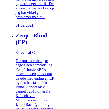
og deres egen musik. Det
er svært at sætte i bås, og
jeg har virkelig
problemer med at...
01-02-2021
Zeup - Blind
(EP)
Skrevet af Calle
For præcis et år og to
dage siden anmeldte jeg
Zeup’s første EP ”A
Taste Of Zeup”. Nu har
de ude med endnu en EP
og den har fået titlen
Blind. Bandet blev
dannet i 2018 og er fra
København.
Medlemmerne tæller
Jakob Bach (guitar og
vokal), Morten Rod (bas)