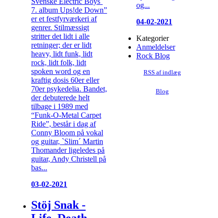
Svenske Electric Boys´
og...
7. album Ups!de Down”
er et festfyrværkeri af
04-02-2021
genrer. Stilmæssigt
stritter det lidt i alle
Kategorier
retninger; der er lidt
Anmeldelser
heavy, lidt funk, lidt
Rock Blog
rock, lidt folk, lidt
spoken word og en
RSS af indlæg
kraftig dosis 60er eller
70er psykedelia. Bandet,
Blog
der debuterede helt
tilbage i 1989 med
“Funk-O-Metal Carpet
Ride”, består i dag af
Conny Bloom på vokal
og guitar, `Slim´ Martin
Thomander ligeledes på
guitar, Andy Christell på
bas...
03-02-2021
Stöj Snak -
Life, Death