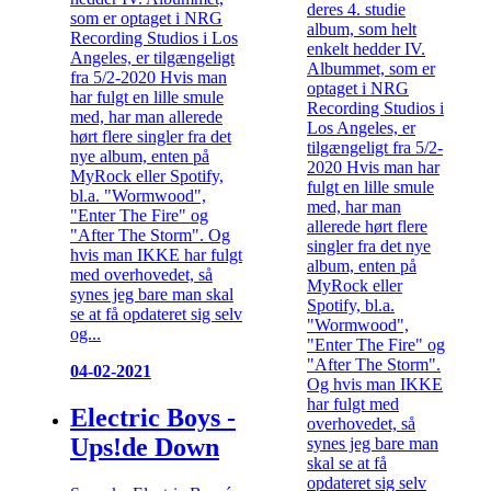
deres 4. studie
som er optaget i NRG
album, som helt
Recording Studios i Los
enkelt hedder IV.
Angeles, er tilgængeligt
Albummet, som er
fra 5/2-2020 Hvis man
optaget i NRG
har fulgt en lille smule
Recording Studios i
med, har man allerede
Los Angeles, er
hørt flere singler fra det
tilgængeligt fra 5/2-
nye album, enten på
2020 Hvis man har
MyRock eller Spotify,
fulgt en lille smule
bl.a. "Wormwood",
med, har man
"Enter The Fire" og
allerede hørt flere
"After The Storm". Og
singler fra det nye
hvis man IKKE har fulgt
album, enten på
med overhovedet, så
MyRock eller
synes jeg bare man skal
Spotify, bl.a.
se at få opdateret sig selv
"Wormwood",
og...
"Enter The Fire" og
"After The Storm".
04-02-2021
Og hvis man IKKE
har fulgt med
Electric Boys -
overhovedet, så
Ups!de Down
synes jeg bare man
skal se at få
opdateret sig selv