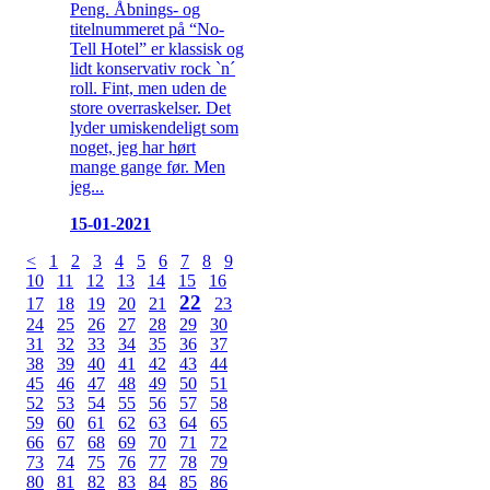
Peng. Åbnings- og
titelnummeret på “No-
Tell Hotel” er klassisk og
lidt konservativ rock `n´
roll. Fint, men uden de
store overraskelser. Det
lyder umiskendeligt som
noget, jeg har hørt
mange gange før. Men
jeg...
15-01-2021
<
1
2
3
4
5
6
7
8
9
10
11
12
13
14
15
16
22
17
18
19
20
21
23
24
25
26
27
28
29
30
31
32
33
34
35
36
37
38
39
40
41
42
43
44
45
46
47
48
49
50
51
52
53
54
55
56
57
58
59
60
61
62
63
64
65
66
67
68
69
70
71
72
73
74
75
76
77
78
79
80
81
82
83
84
85
86