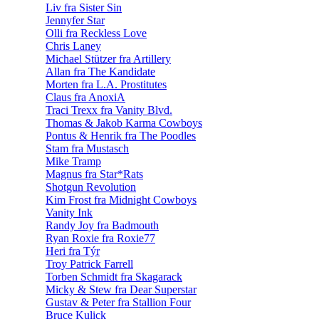
Liv fra Sister Sin
Jennyfer Star
Olli fra Reckless Love
Chris Laney
Michael Stützer fra Artillery
Allan fra The Kandidate
Morten fra L.A. Prostitutes
Claus fra AnoxiA
Traci Trexx fra Vanity Blvd.
Thomas & Jakob Karma Cowboys
Pontus & Henrik fra The Poodles
Stam fra Mustasch
Mike Tramp
Magnus fra Star*Rats
Shotgun Revolution
Kim Frost fra Midnight Cowboys
Vanity Ink
Randy Joy fra Badmouth
Ryan Roxie fra Roxie77
Heri fra Týr
Troy Patrick Farrell
Torben Schmidt fra Skagarack
Micky & Stew fra Dear Superstar
Gustav & Peter fra Stallion Four
Bruce Kulick