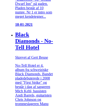
Dwarf Inn" på gaden.
Pladen består af 10
numre. Nr 1 er intro som
meget kendetegner...
18-01-2021
Black
Diamonds - No-
Tell Hotel
Skrevet af Gert Beuse
No-Tell Hotel er 4.
album fra schweiziske
Black Diamonds. Bandet
pladedebuterede i 2008
med ”First Strike” og
består i dag af sangeren
Mich Kehl, bassisten
Andi Barrels, guitaristen
Chris Johnson og
trommeslageren Manu