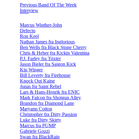
Previous Band Of The Week
Interview
Marcus Winther-John
Defecto
Ron Keel
Nathan James fra Inglorious
Ben Wells fra Black Stone Cherry
Chris & Heber fra Kickin Valentina
P.J. Farley fra Trixter
Jason Bieler fra Saigon Kick
Kip Winger
Bill Leverty fra Firehouse
Knock Out Kaine
Jonas fra Saint Rebel
Lars & Hans-Henrik fra ENIC
Mark Falcon fra Shotgun Alley
Brandon fra Diamond Lane
Maryann Cotton
Christopher fra Dirty Passion
Luke fra Dirty Skirty
Marcus fra PUMP
Gabriele Gozzi
Swan fra BlackRain