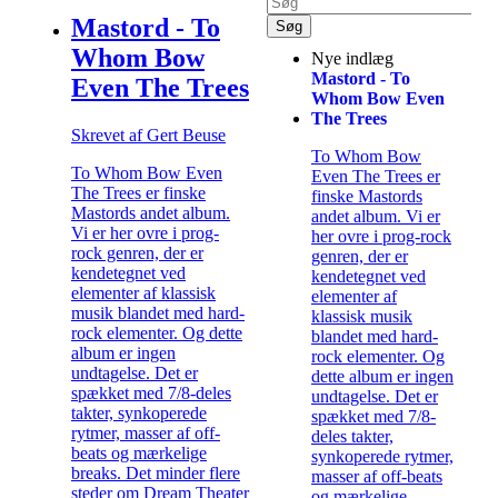
Mastord - To
Whom Bow
Nye indlæg
Mastord - To
Even The Trees
Whom Bow Even
The Trees
Skrevet af Gert Beuse
To Whom Bow
To Whom Bow Even
Even The Trees er
The Trees er finske
finske Mastords
Mastords andet album.
andet album. Vi er
Vi er her ovre i prog-
her ovre i prog-rock
rock genren, der er
genren, der er
kendetegnet ved
kendetegnet ved
elementer af klassisk
elementer af
musik blandet med hard-
klassisk musik
rock elementer. Og dette
blandet med hard-
album er ingen
rock elementer. Og
undtagelse. Det er
dette album er ingen
spækket med 7/8-deles
undtagelse. Det er
takter, synkoperede
spækket med 7/8-
rytmer, masser af off-
deles takter,
beats og mærkelige
synkoperede rytmer,
breaks. Det minder flere
masser af off-beats
steder om Dream Theater
og mærkelige