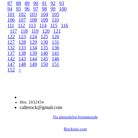
87
88
89
90
91
92
93
94
95
96
97
98
99
100
101
102
103
104
105
106
107
108
109
110
111
112
113
114
115
116
117
118
119
120
121
122
123
124
125
126
127
128
129
130
131
132
133
134
135
136
137
138
139
140
141
142
143
144
145
146
147
148
149
150
151
152
>
Hits: 2032454
callerock@gmail.com
Vis almindelig hjemmeside
Bricksite.com