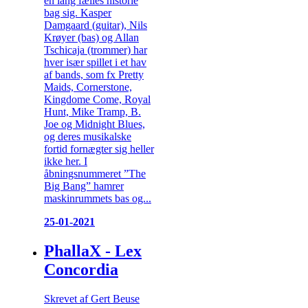
en lang fælles historie
bag sig. Kasper
Damgaard (guitar), Nils
Krøyer (bas) og Allan
Tschicaja (trommer) har
hver især spillet i et hav
af bands, som fx Pretty
Maids, Cornerstone,
Kingdome Come, Royal
Hunt, Mike Tramp, B.
Joe og Midnight Blues,
og deres musikalske
fortid fornægter sig heller
ikke her. I
åbningsnummeret ”The
Big Bang” hamrer
maskinrummets bas og...
25-01-2021
PhallaX - Lex
Concordia
Skrevet af Gert Beuse