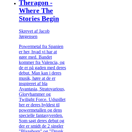
Theragon -
Where The
Stories Begin
Skrevet af Jacob
Jørgensen
Powermetal fra Spanien
er her, hvad vi har at
gøre med. Bandet
kommer fra Valencia, og
de er på gaden med deres
debut. Man kan i deres
musik, høre at de er
inspireret af bla
Avantasia, Stratovarious,
Gloryhammer og
Twilight Force. Udspillet
her er deres hyldest til
powermetallen og dens
specielle fantasyverden.
Som sagt deres debut og
der er smidt de 2 singler
"Blazeborn" og "Drunk