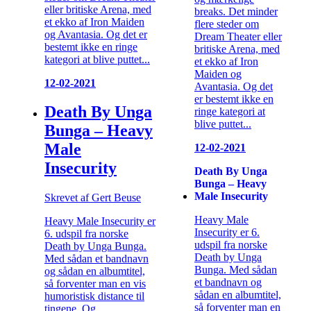
eller britiske Arena, med
breaks. Det minder
et ekko af Iron Maiden
flere steder om
og Avantasia. Og det er
Dream Theater eller
bestemt ikke en ringe
britiske Arena, med
kategori at blive puttet...
et ekko af Iron
Maiden og
12-02-2021
Avantasia. Og det
er bestemt ikke en
Death By Unga
ringe kategori at
blive puttet...
Bunga – Heavy
Male
12-02-2021
Insecurity
Death By Unga
Bunga – Heavy
Male Insecurity
Skrevet af Gert Beuse
Heavy Male
Heavy Male Insecurity er
Insecurity er 6.
6. udspil fra norske
udspil fra norske
Death by Unga Bunga.
Death by Unga
Med sådan et bandnavn
Bunga. Med sådan
og sådan en albumtitel,
et bandnavn og
så forventer man en vis
sådan en albumtitel,
humoristisk distance til
så forventer man en
tingene. Og