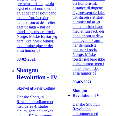
vis humoristisk
pressematerialet gør da
distance til tingene.
også et stort nummer ud
Og pressematerialet
af, at det er et sjovt band
gør da også et stort
med et fun-fact, der
nummer ud af, at
handler om at de – efter
det er et sjovt band
eget udsagn – har de
med et fun-fact, der
mindste penisser i rock-
handler om at de –
Norge. Måske forstår jeg
efter eget udsagn –
bare ikke norsk humor,
har de mindste
men i mine øjne er det
penisser i rock-
altså humor på...
Norge. Måske
forstår jeg bare ikke
08-02-2021
norsk humor, men i
mine øjne er det
Shotgun
altså humor på...
Revolution - IV
08-02-2021
Skrevet af Peter Letting
Shotgun
Revolution - IV
Danske Shotgun
Revolution udkommer
Danske Shotgun
med deres 4. studie
Revolution
album, som helt enkelt
udkommer med
hedder IV. Albummet,