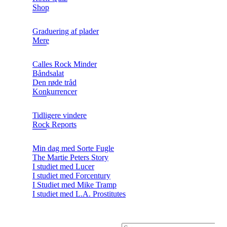
Shop
Graduering af plader
Mere
Calles Rock Minder
Båndsalat
Den røde tråd
Konkurrencer
Tidligere vindere
Rock Reports
Min dag med Sorte Fugle
The Martie Peters Story
I studiet med Lucer
I studiet med Forcentury
I Studiet med Mike Tramp
I studiet med L.A. Prostitutes