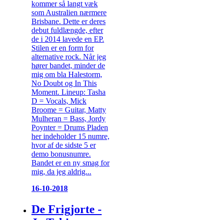
kommer så langt væk
som Australien nærmere
Brisbane. Dette er deres
debut fuldlængde, efter
de i 2014 lavede en EP.
Stilen er en form for
alternative rock. Når jeg
hører bandet, minder de
mig om bla Halestorm,
No Doubt og In This
Moment. Lineup: Tasha
D = Vocals, Mick
Broome = Guitar, Matty
Mulheran = Bass, Jordy
Poynter = Drums Pladen
her indeholder 15 numre,
hvor af de sidste 5 er
demo bonusnumre.
Bandet er en ny smag for
mig, da jeg aldrig...
16-10-2018
De Frigjorte -