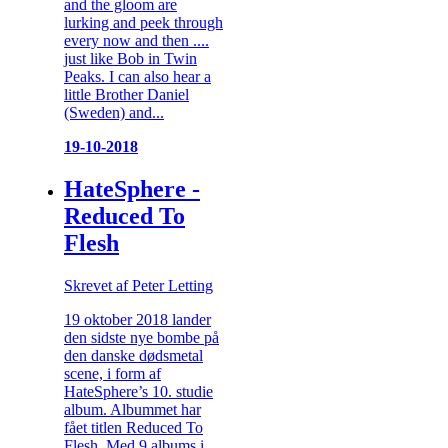
and the gloom are
lurking and peek through
every now and then ....
just like Bob in Twin
Peaks. I can also hear a
little Brother Daniel
(Sweden) and...
19-10-2018
HateSphere -
Reduced To
Flesh
Skrevet af Peter Letting
19 oktober 2018 lander
den sidste nye bombe på
den danske dødsmetal
scene, i form af
HateSphere’s 10. studie
album. Albummet har
fået titlen Reduced To
Flesh. Med 9 albums i