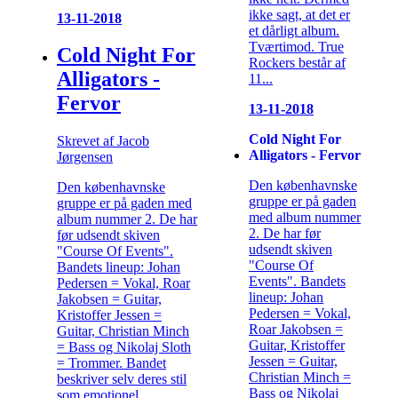
ikke sagt, at det er
13-11-2018
et dårligt album.
Tværtimod. True
Cold Night For
Rockers består af
Alligators -
11...
Fervor
13-11-2018
Cold Night For
Skrevet af Jacob
Alligators - Fervor
Jørgensen
Den københavnske
Den københavnske
gruppe er på gaden
gruppe er på gaden med
med album nummer
album nummer 2. De har
2. De har før
før udsendt skiven
udsendt skiven
"Course Of Events".
"Course Of
Bandets lineup: Johan
Events". Bandets
Pedersen = Vokal, Roar
lineup: Johan
Jakobsen = Guitar,
Pedersen = Vokal,
Kristoffer Jessen =
Roar Jakobsen =
Guitar, Christian Minch
Guitar, Kristoffer
= Bass og Nikolaj Sloth
Jessen = Guitar,
= Trommer. Bandet
Christian Minch =
beskriver selv deres stil
Bass og Nikolaj
som emotionel