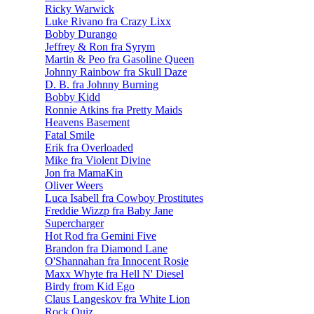
Ricky Warwick
Luke Rivano fra Crazy Lixx
Bobby Durango
Jeffrey & Ron fra Syrym
Martin & Peo fra Gasoline Queen
Johnny Rainbow fra Skull Daze
D. B. fra Johnny Burning
Bobby Kidd
Ronnie Atkins fra Pretty Maids
Heavens Basement
Fatal Smile
Erik fra Overloaded
Mike fra Violent Divine
Jon fra MamaKin
Oliver Weers
Luca Isabell fra Cowboy Prostitutes
Freddie Wizzp fra Baby Jane
Supercharger
Hot Rod fra Gemini Five
Brandon fra Diamond Lane
O'Shannahan fra Innocent Rosie
Maxx Whyte fra Hell N' Diesel
Birdy from Kid Ego
Claus Langeskov fra White Lion
Rock Quiz