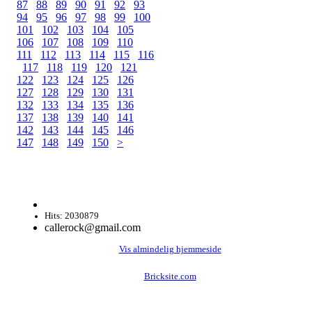
87
88
89
90
91
92
93
94
95
96
97
98
99
100
101
102
103
104
105
106
107
108
109
110
111
112
113
114
115
116
117
118
119
120
121
122
123
124
125
126
127
128
129
130
131
132
133
134
135
136
137
138
139
140
141
142
143
144
145
146
147
148
149
150
>
Hits: 2030879
callerock@gmail.com
Vis almindelig hjemmeside
Bricksite.com