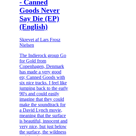
- Canned
Goods Never
Say Die (EP)
(English)
Skrevet af Lars Frosz
Nielsen
The Indierock group Go
for Gold from
Copenhagen, Denmark
has made a very good
ep; Canned Goods with
six nice tracks. I feel like
jumping back to the early
90's and could easily
imagine that they could
make the soundtrack for
a David Lynch movie,
meaning that the surface
is beautiful, innocent and
very nice, but just below
the surface, the wildness