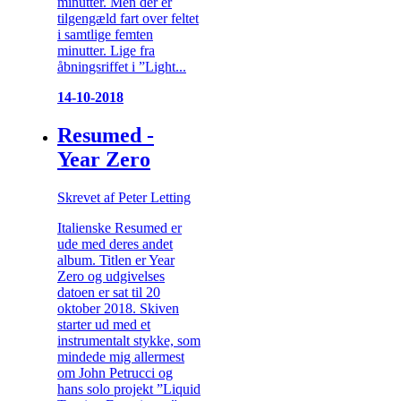
minutter. Men der er
tilgengæld fart over feltet
i samtlige femten
minutter. Lige fra
åbningsriffet i ”Light...
14-10-2018
Resumed -
Year Zero
Skrevet af Peter Letting
Italienske Resumed er
ude med deres andet
album. Titlen er Year
Zero og udgivelses
datoen er sat til 20
oktober 2018. Skiven
starter ud med et
instrumentalt stykke, som
mindede mig allermest
om John Petrucci og
hans solo projekt ”Liquid