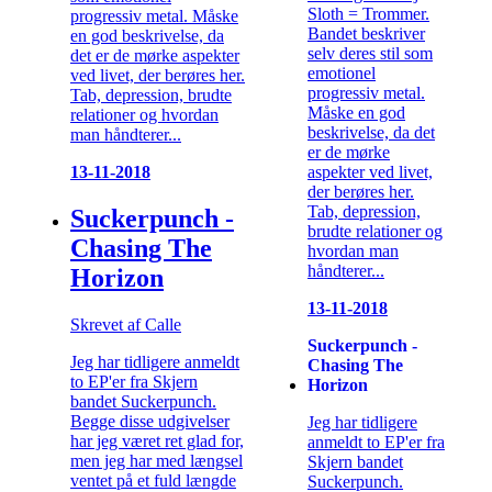
Sloth = Trommer.
progressiv metal. Måske
Bandet beskriver
en god beskrivelse, da
selv deres stil som
det er de mørke aspekter
emotionel
ved livet, der berøres her.
progressiv metal.
Tab, depression, brudte
Måske en god
relationer og hvordan
beskrivelse, da det
man håndterer...
er de mørke
aspekter ved livet,
13-11-2018
der berøres her.
Tab, depression,
Suckerpunch -
brudte relationer og
Chasing The
hvordan man
håndterer...
Horizon
13-11-2018
Skrevet af Calle
Suckerpunch -
Jeg har tidligere anmeldt
Chasing The
to EP'er fra Skjern
Horizon
bandet Suckerpunch.
Begge disse udgivelser
Jeg har tidligere
har jeg været ret glad for,
anmeldt to EP'er fra
men jeg har med længsel
Skjern bandet
ventet på et fuld længde
Suckerpunch.