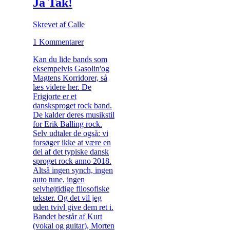
Ja Tak!
Skrevet af Calle
1 Kommentarer
Kan du lide bands som
eksempelvis Gasolin'og
Magtens Korridorer, så
læs videre her. De
Frigjorte er et
dansksproget rock band.
De kalder deres musikstil
for Erik Balling rock.
Selv udtaler de også: vi
forsøger ikke at være en
del af det typiske dansk
sproget rock anno 2018.
Altså ingen synch, ingen
auto tune, ingen
selvhøjtidige filosofiske
tekster. Og det vil jeg
uden tvivl give dem ret i.
Bandet består af Kurt
(vokal og guitar), Morten