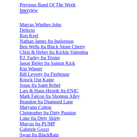
Previous Band Of The Week
Interview
Marcus Winther-John
Defecto
Ron Keel
Nathan James fra Inglorious
Ben Wells fra Black Stone Cherry
Chris & Heber fra Kickin Valentina
P.J. Farley fra Trixter
Jason Bieler fra Saigon Kick
Kip Winger
Bill Leverty fra Firehouse
Knock Out Kaine
Jonas fra Saint Rebel
Lars & Hans-Henrik fra ENIC
Mark Falcon fra Shotgun Alley
Brandon fra Diamond Lane
Maryann Cotton
Christopher fra Dirty Passion
Luke fra Dirty Skirty
Marcus fra PUMP
Gabriele Gozzi
Swan fra BlackRain