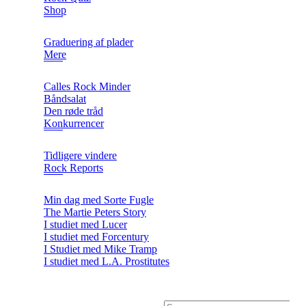
Shop
Graduering af plader
Mere
Calles Rock Minder
Båndsalat
Den røde tråd
Konkurrencer
Tidligere vindere
Rock Reports
Min dag med Sorte Fugle
The Martie Peters Story
I studiet med Lucer
I studiet med Forcentury
I Studiet med Mike Tramp
I studiet med L.A. Prostitutes