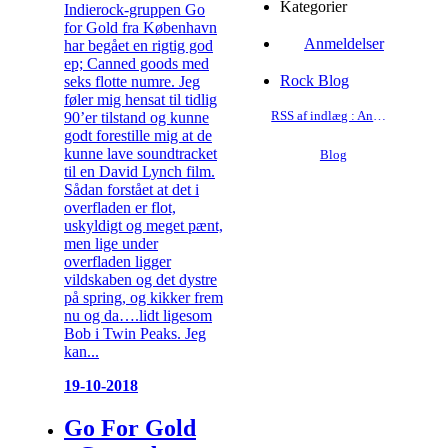
Kategorier
Indierock-gruppen Go
for Gold fra København
Anmeldelser
har begået en rigtig god
ep; Canned goods med
Rock Blog
seks flotte numre. Jeg
føler mig hensat til tidlig
RSS af indlæg : Anmeldelser
90’er tilstand og kunne
godt forestille mig at de
kunne lave soundtracket
Blog
til en David Lynch film.
Sådan forstået at det i
overfladen er flot,
uskyldigt og meget pænt,
men lige under
overfladen ligger
vildskaben og det dystre
på spring, og kikker frem
nu og da….lidt ligesom
Bob i Twin Peaks. Jeg
kan...
19-10-2018
Go For Gold