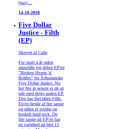
(bas),...
14-10-2018
Five Dollar
Justice - Filth
(EP)
Skrevet af Calle
For snart 4 år siden
anmeldte jeg debut EP'en
”Broken Hearts 'n'
Bottles” fra Århusianske
Five Dollar Justice. Nu
her fire år senere er de så
ude med deres anden EP.
Den har fået titlen Filth.
Ep'en består af fire sange
og stilen er svedig og
beskidt hard rock. De
fire sange på EP'en har
en varighed på blot 15