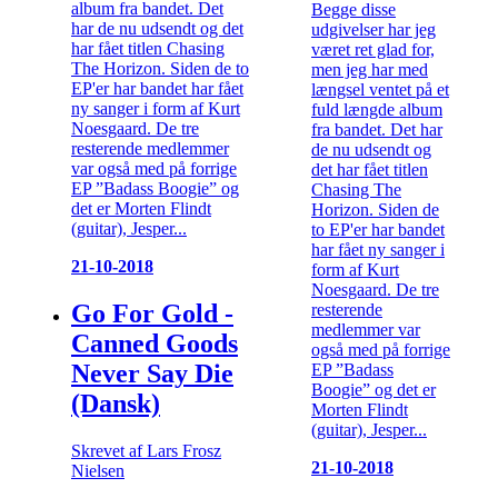
album fra bandet. Det
Begge disse
har de nu udsendt og det
udgivelser har jeg
har fået titlen Chasing
været ret glad for,
The Horizon. Siden de to
men jeg har med
EP'er har bandet har fået
længsel ventet på et
ny sanger i form af Kurt
fuld længde album
Noesgaard. De tre
fra bandet. Det har
resterende medlemmer
de nu udsendt og
var også med på forrige
det har fået titlen
EP ”Badass Boogie” og
Chasing The
det er Morten Flindt
Horizon. Siden de
(guitar), Jesper...
to EP'er har bandet
har fået ny sanger i
21-10-2018
form af Kurt
Noesgaard. De tre
Go For Gold -
resterende
medlemmer var
Canned Goods
også med på forrige
Never Say Die
EP ”Badass
Boogie” og det er
(Dansk)
Morten Flindt
(guitar), Jesper...
Skrevet af Lars Frosz
21-10-2018
Nielsen