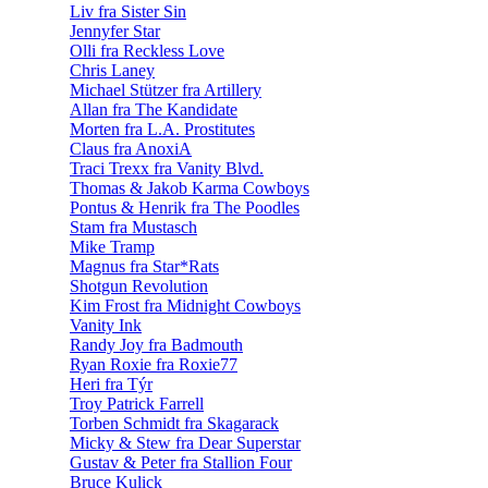
Liv fra Sister Sin
Jennyfer Star
Olli fra Reckless Love
Chris Laney
Michael Stützer fra Artillery
Allan fra The Kandidate
Morten fra L.A. Prostitutes
Claus fra AnoxiA
Traci Trexx fra Vanity Blvd.
Thomas & Jakob Karma Cowboys
Pontus & Henrik fra The Poodles
Stam fra Mustasch
Mike Tramp
Magnus fra Star*Rats
Shotgun Revolution
Kim Frost fra Midnight Cowboys
Vanity Ink
Randy Joy fra Badmouth
Ryan Roxie fra Roxie77
Heri fra Týr
Troy Patrick Farrell
Torben Schmidt fra Skagarack
Micky & Stew fra Dear Superstar
Gustav & Peter fra Stallion Four
Bruce Kulick