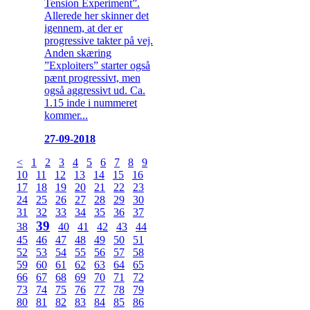
Tension Experiment”.
Allerede her skinner det
igennem, at der er
progressive takter på vej.
Anden skæring
”Exploiters” starter også
pænt progressivt, men
også aggressivt ud. Ca.
1.15 inde i nummeret
kommer...
27-09-2018
<
1
2
3
4
5
6
7
8
9
10
11
12
13
14
15
16
17
18
19
20
21
22
23
24
25
26
27
28
29
30
31
32
33
34
35
36
37
39
38
40
41
42
43
44
45
46
47
48
49
50
51
52
53
54
55
56
57
58
59
60
61
62
63
64
65
66
67
68
69
70
71
72
73
74
75
76
77
78
79
80
81
82
83
84
85
86