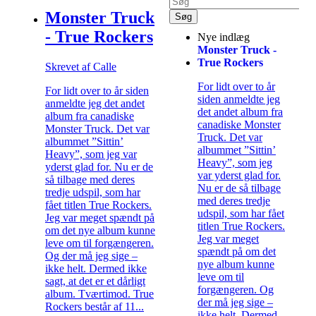
Monster Truck
- True Rockers
Nye indlæg
Monster Truck -
True Rockers
Skrevet af Calle
For lidt over to år
For lidt over to år siden
siden anmeldte jeg
anmeldte jeg det andet
det andet album fra
album fra canadiske
canadiske Monster
Monster Truck. Det var
Truck. Det var
albummet ”Sittin’
albummet ”Sittin’
Heavy”, som jeg var
Heavy”, som jeg
yderst glad for. Nu er de
var yderst glad for.
så tilbage med deres
Nu er de så tilbage
tredje udspil, som har
med deres tredje
fået titlen True Rockers.
udspil, som har fået
Jeg var meget spændt på
titlen True Rockers.
om det nye album kunne
Jeg var meget
leve om til forgængeren.
spændt på om det
Og der må jeg sige –
nye album kunne
ikke helt. Dermed ikke
leve om til
sagt, at det er et dårligt
forgængeren. Og
album. Tværtimod. True
der må jeg sige –
Rockers består af 11...
ikke helt. Dermed