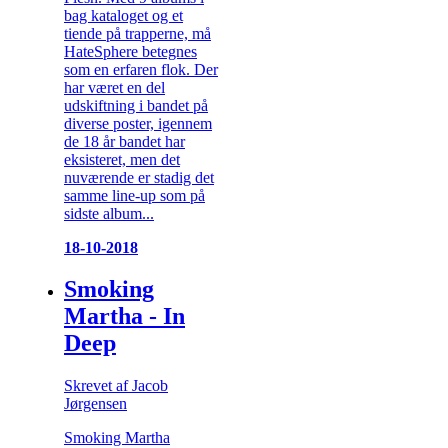
bag kataloget og et
tiende på trapperne, må
HateSphere betegnes
som en erfaren flok. Der
har været en del
udskiftning i bandet på
diverse poster, igennem
de 18 år bandet har
eksisteret, men det
nuværende er stadig det
samme line-up som på
sidste album...
18-10-2018
Smoking
Martha - In
Deep
Skrevet af Jacob
Jørgensen
Smoking Martha