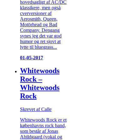
hovedsagligt af AC/DC
klassikere, men også
cverversioner af
Aerosmith, Queen,
Motörhead og Bad
Company. Dengang
synes jeg det var god
humor og ret sjovt at
lytte til bluegrass...
01-05-2017
Whitewoods
Rock –
Whitewoods
Rock
Skrevet af Calle
Whitewoods Rock er et
københavns rock band,
som består af Jonas
Abildgaard (vokal og