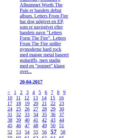
Albummet Worth The
Pain er bandets debut
album. Letters From Fire
har dog udgivet en EP,
som er navngivet efter
bandets navn "Letters
Form The Fire". Letters
From The Fire spiller
nymoderne hard rock
med mange metal baseret
guitariffs, men stadig
med en ”poppet” klang
over...
20-04-2017
<
1
2
3
4
5
6
7
8
9
10
11
12
13
14
15
16
17
18
19
20
21
22
23
24
25
26
27
28
29
30
31
32
33
34
35
36
37
38
39
40
41
42
43
44
45
46
47
48
49
50
51
57
52
53
54
55
56
58
59
60
61
62
63
64
65