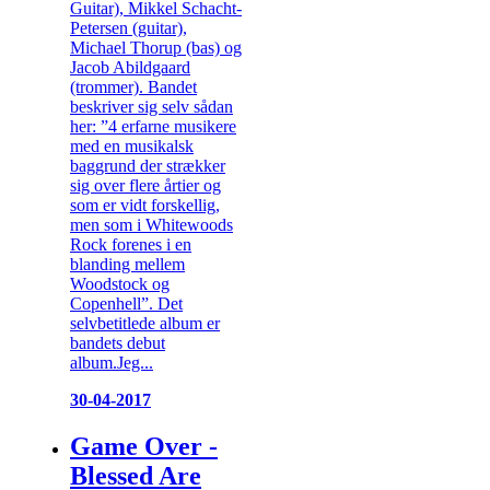
Guitar), Mikkel Schacht-
Petersen (guitar),
Michael Thorup (bas) og
Jacob Abildgaard
(trommer). Bandet
beskriver sig selv sådan
her: ”4 erfarne musikere
med en musikalsk
baggrund der strækker
sig over flere årtier og
som er vidt forskellig,
men som i Whitewoods
Rock forenes i en
blanding mellem
Woodstock og
Copenhell”. Det
selvbetitlede album er
bandets debut
album.Jeg...
30-04-2017
Game Over -
Blessed Are