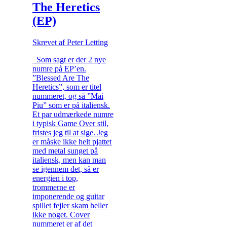
The Heretics
(EP)
Skrevet af Peter Letting
Som sagt er der 2 nye
numre på EP’en.
”Blessed Are The
Heretics”, som er titel
nummeret, og så ”Mai
Piu” som er på italiensk.
Et par udmærkede numre
i typisk Game Over stil,
fristes jeg til at sige. Jeg
er måske ikke helt pjattet
med metal sunget på
italiensk, men kan man
se igennem det, så er
energien i top,
trommerne er
imponerende og guitar
spillet fejler skam heller
ikke noget. Cover
nummeret er af det