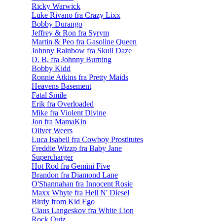
Ricky Warwick
Luke Rivano fra Crazy Lixx
Bobby Durango
Jeffrey & Ron fra Syrym
Martin & Peo fra Gasoline Queen
Johnny Rainbow fra Skull Daze
D. B. fra Johnny Burning
Bobby Kidd
Ronnie Atkins fra Pretty Maids
Heavens Basement
Fatal Smile
Erik fra Overloaded
Mike fra Violent Divine
Jon fra MamaKin
Oliver Weers
Luca Isabell fra Cowboy Prostitutes
Freddie Wizzp fra Baby Jane
Supercharger
Hot Rod fra Gemini Five
Brandon fra Diamond Lane
O'Shannahan fra Innocent Rosie
Maxx Whyte fra Hell N' Diesel
Birdy from Kid Ego
Claus Langeskov fra White Lion
Rock Quiz