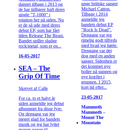
unge britiske sanger
dannet tilbage i 2013 og
Michael Catton.
de har tidligere haft deres
Tilbage i 2014
single ”T-1000” i
anmeldte jeg
rotation her på siden. Nu
bandets debut EP
er de så ude med deres
”Rock Is Dead”.
debut EP, som har fået
Dengang var jeg
titlen Release The Beast.
rimelig godt tilfreds
Bandet spiller sludge
med hvad jeg hørte.
rock/metal, som er en...
Dengang var det
dog med en anden
16-05-2017
sanger. Sidenhen er
det kommet nye
SEA – The
boller på suppen og
Grip Of Time
nye kræfter i
gruppen. I 2015,
kort tid efter...
Skrevet af Calle
23-05-2017
For ca. to et halvt år
siden anmeldte jeg debut
Mammoth
albummet fra disse fyre.
Mammoth –
Og dengang var jeg
Mount The
meget glad for bandets
Mountain
musik og jeg har lyttet
mange gange til