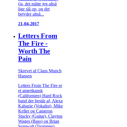
(ja, det måtte jeg altså
lige slå op, og det
betyder altså...
21-04-2017
Letters From
The Fire -
Worth The
Pain
Skrevet af Claus Munch
Hansen
Letters From The Fire er
et amerikansk
(Californien) Hard Rock
band der består af, Alexa
Kabazie (Vokalist), Mike
Keller og Cameron
Stucky (Guitar), Clayton
Wages (Bass) og Brian
Sumwalt (Trommer).