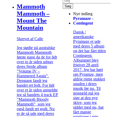
Mammoth
Mammoth –
Nye indlæg
Pyramaze -
Mount The
Contingent
Mountain
Dansk /
amerikanske
Skrevet af Calle
Pyramaze er ude
med deres 5 album
Jeg stødte på australske
og det har fået titlen
Mammoth Mammoth
Contingent.
første gang da de for lidt
Albummet blev
over to år siden udgav
frigivet 28 april
deres fjerde album
2017. Jeg har hørt
”Volume IV –
om Pyramze, men
Hammered Again”.
aldrig rigtig stukket
Dengang fandt jeg
snuden i deres
bandet ret fedt. For lidt
musik før nu. Til
over et år siden anmeldte
gengæld må jeg
jeg så bandets 4 track EP
sige at den nye
”Mammoth Bloody
skive, som jeg
Mammoth”, som jeg
sidder med nu, har
også fandt ret godt. Nu
fået mange
er de så ude med deres
rotationer i min