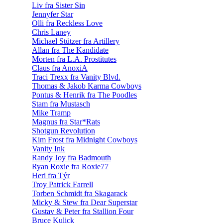
Liv fra Sister Sin
Jennyfer Star
Olli fra Reckless Love
Chris Laney
Michael Stützer fra Artillery
Allan fra The Kandidate
Morten fra L.A. Prostitutes
Claus fra AnoxiA
Traci Trexx fra Vanity Blvd.
Thomas & Jakob Karma Cowboys
Pontus & Henrik fra The Poodles
Stam fra Mustasch
Mike Tramp
Magnus fra Star*Rats
Shotgun Revolution
Kim Frost fra Midnight Cowboys
Vanity Ink
Randy Joy fra Badmouth
Ryan Roxie fra Roxie77
Heri fra Týr
Troy Patrick Farrell
Torben Schmidt fra Skagarack
Micky & Stew fra Dear Superstar
Gustav & Peter fra Stallion Four
Bruce Kulick