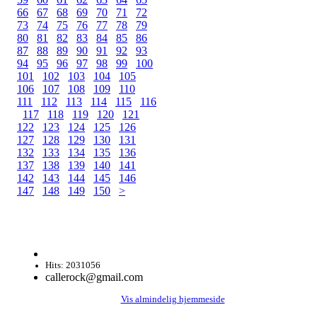
66
67
68
69
70
71
72
73
74
75
76
77
78
79
80
81
82
83
84
85
86
87
88
89
90
91
92
93
94
95
96
97
98
99
100
101
102
103
104
105
106
107
108
109
110
111
112
113
114
115
116
117
118
119
120
121
122
123
124
125
126
127
128
129
130
131
132
133
134
135
136
137
138
139
140
141
142
143
144
145
146
147
148
149
150
>
Hits: 2031056
callerock@gmail.com
Vis almindelig hjemmeside