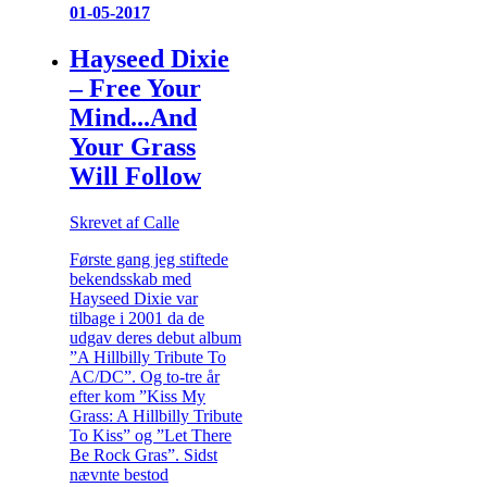
01-05-2017
Hayseed Dixie
– Free Your
Mind...And
Your Grass
Will Follow
Skrevet af Calle
Første gang jeg stiftede
bekendsskab med
Hayseed Dixie var
tilbage i 2001 da de
udgav deres debut album
”A Hillbilly Tribute To
AC/DC”. Og to-tre år
efter kom ”Kiss My
Grass: A Hillbilly Tribute
To Kiss” og ”Let There
Be Rock Gras”. Sidst
nævnte bestod