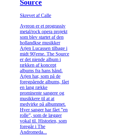
Source
Skrevet af Calle
Ayreon er et prograssiv
metal/rock opera projekt
som blev startet af den
hollandkse musikker
Arjen Lucassen tilbage i
midt 90'erne. The Source
er det niende album i
rækken af koncept
albums fra hans hånd.
Arjen har, som på de
foregpående albums, fået
en lang række
prominente sangere og
musikkere til at at
medvirke på albummet.
Hver sanger har fået ”en
rolle”, som de lægger
vokal til. Historien, som
foregår i The
Andromeda...