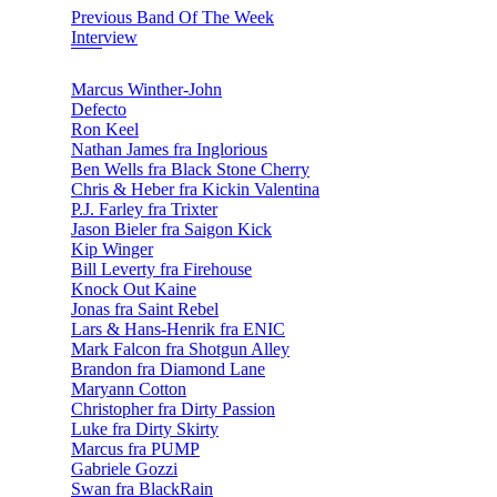
Previous Band Of The Week
Interview
Marcus Winther-John
Defecto
Ron Keel
Nathan James fra Inglorious
Ben Wells fra Black Stone Cherry
Chris & Heber fra Kickin Valentina
P.J. Farley fra Trixter
Jason Bieler fra Saigon Kick
Kip Winger
Bill Leverty fra Firehouse
Knock Out Kaine
Jonas fra Saint Rebel
Lars & Hans-Henrik fra ENIC
Mark Falcon fra Shotgun Alley
Brandon fra Diamond Lane
Maryann Cotton
Christopher fra Dirty Passion
Luke fra Dirty Skirty
Marcus fra PUMP
Gabriele Gozzi
Swan fra BlackRain