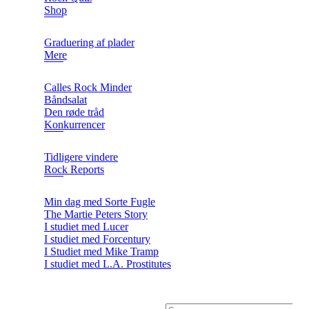
Shop
Graduering af plader
Mere
Calles Rock Minder
Båndsalat
Den røde tråd
Konkurrencer
Tidligere vindere
Rock Reports
Min dag med Sorte Fugle
The Martie Peters Story
I studiet med Lucer
I studiet med Forcentury
I Studiet med Mike Tramp
I studiet med L.A. Prostitutes