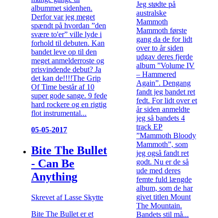
Jeg stødte på
albummet sidenhen.
australske
Derfor var jeg meget
Mammoth
spændt på hvordan ”den
Mammoth første
svære to'er” ville lyde i
gang da de for lidt
forhold til debuten. Kan
over to år siden
bandet leve op til den
udgav deres fjerde
meget anmelderroste og
album ”Volume IV
prisvindende debut? Ja
– Hammered
det kan de!!!!The Grip
Again”. Dengang
Of Time består af 10
fandt jeg bandet ret
super gode sange. 9 fede
fedt. For lidt over et
hard rockere og en rigtig
år siden anmeldte
flot instrumental...
jeg så bandets 4
track EP
05-05-2017
”Mammoth Bloody
Mammoth”, som
Bite The Bullet
jeg også fandt ret
- Can Be
godt. Nu er de så
ude med deres
Anything
femte fuld længde
album, som de har
givet titlen Mount
Skrevet af Lasse Skytte
The Mountain.
Bite The Bullet er et
Bandets stil må...