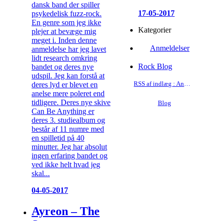
dansk band der spiller
17-05-2017
psykedelisk fuzz-rock.
En genre som jeg ikke
Kategorier
plejer at bevæge mig
meget i. Inden denne
Anmeldelser
anmeldelse har jeg lavet
lidt research omkring
Rock Blog
bandet og deres nye
udspil. Jeg kan forstå at
RSS af indlæg : Anmeldelser
deres lyd er blevet en
anelse mere poleret end
tidligere. Deres nye skive
Blog
Can Be Anything er
deres 3. studiealbum og
består af 11 numre med
en spilletid på 40
minutter. Jeg har absolut
ingen erfaring bandet og
ved ikke helt hvad jeg
skal...
04-05-2017
Ayreon – The