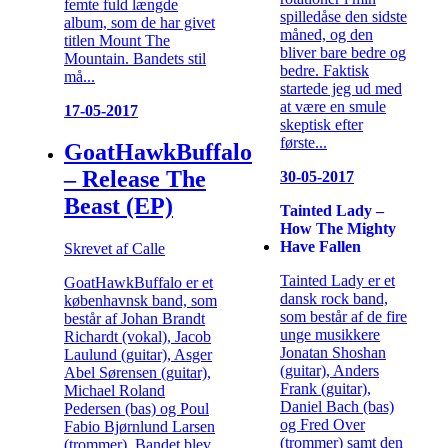
femte fuld længde
spilledåse den sidste
album, som de har givet
måned, og den
titlen Mount The
bliver bare bedre og
Mountain. Bandets stil
bedre. Faktisk
må...
startede jeg ud med
at være en smule
17-05-2017
skeptisk efter
første...
GoatHawkBuffalo
– Release The
30-05-2017
Beast (EP)
Tainted Lady –
How The Mighty
Have Fallen
Skrevet af Calle
Tainted Lady er et
GoatHawkBuffalo er et
dansk rock band,
københavnsk band, som
som består af de fire
består af Johan Brandt
unge musikkere
Richardt (vokal), Jacob
Jonatan Shoshan
Laulund (guitar), Asger
(guitar), Anders
Abel Sørensen (guitar),
Frank (guitar),
Michael Roland
Daniel Bach (bas)
Pedersen (bas) og Poul
og Fred Over
Fabio Bjørnlund Larsen
(trommer) samt den
(trommer). Bandet blev