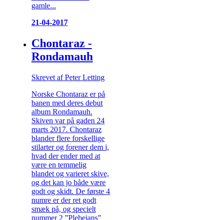
gamle...
21-04-2017
Chontaraz -
Rondamauh
Skrevet af Peter Letting
Norske Chontaraz er på
banen med deres debut
album Rondamauh.
Skiven var på gaden 24
marts 2017. Chontaraz
blander flere forskellige
stilarter og forener dem i,
hvad der ender med at
være en temmelig
blandet og varieret skive,
og det kan jo både være
godt og skidt. De første 4
numre er der ret godt
smæk på, og specielt
nummer 2 ”Plebeians”