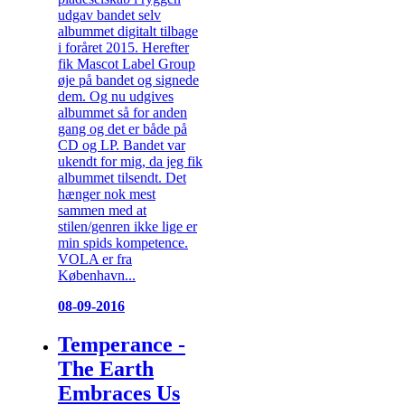
udgav bandet selv
albummet digitalt tilbage
i foråret 2015. Herefter
fik Mascot Label Group
øje på bandet og signede
dem. Og nu udgives
albummet så for anden
gang og det er både på
CD og LP. Bandet var
ukendt for mig, da jeg fik
albummet tilsendt. Det
hænger nok mest
sammen med at
stilen/genren ikke lige er
min spids kompetence.
VOLA er fra
København...
08-09-2016
Temperance -
The Earth
Embraces Us