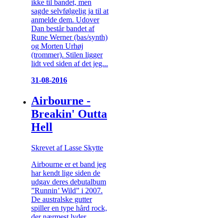
ikke til bandet, men
sagde selvfølgelig ja til at
anmelde dem. Udover
Dan består bandet af
Rune Werner (bas/synth)
og Morten Urhøj
(trommer). Stilen ligger
lidt ved siden af det jeg...
31-08-2016
Airbourne -
Breakin' Outta
Hell
Skrevet af Lasse Skytte
Airbourne er et band jeg
har kendt lige siden de
udgav deres debutalbum
”Runnin’ Wild” i 2007.
De australske gutter
spiller en type hård rock,
der nærmest lyder