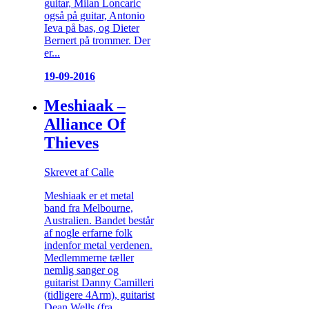
guitar, Milan Loncaric
også på guitar, Antonio
Ieva på bas, og Dieter
Bernert på trommer. Der
er...
19-09-2016
Meshiaak –
Alliance Of
Thieves
Skrevet af Calle
Meshiaak er et metal
band fra Melbourne,
Australien. Bandet består
af nogle erfarne folk
indenfor metal verdenen.
Medlemmerne tæller
nemlig sanger og
guitarist Danny Camilleri
(tidligere 4Arm), guitarist
Dean Wells (fra