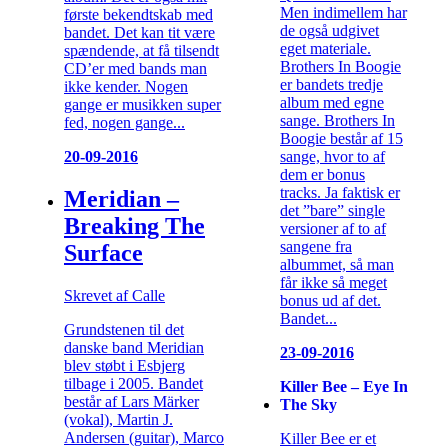
Men indimellem har
første bekendtskab med
de også udgivet
bandet. Det kan tit være
eget materiale.
spændende, at få tilsendt
Brothers In Boogie
CD’er med bands man
er bandets tredje
ikke kender. Nogen
album med egne
gange er musikken super
sange. Brothers In
fed, nogen gange...
Boogie består af 15
sange, hvor to af
20-09-2016
dem er bonus
tracks. Ja faktisk er
Meridian –
det ”bare” single
Breaking The
versioner af to af
sangene fra
Surface
albummet, så man
får ikke så meget
Skrevet af Calle
bonus ud af det.
Bandet...
Grundstenen til det
danske band Meridian
23-09-2016
blev støbt i Esbjerg
tilbage i 2005. Bandet
Killer Bee – Eye In
består af Lars Märker
The Sky
(vokal), Martin J.
Andersen (guitar), Marco
Killer Bee er et