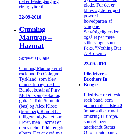
det er første gang jeg
plade. For det er
rigtig lytter til...
blues og der er god
power i
22-09-2016
hovedparten af
sangene.
Cunning
Selvfølgelig er der
Mantrap –
også et par mere
stille sange, som
Hazmat
f.eks. ”Nothing But
A Broken...
Skrevet af Calle
23-09-2016
Cunning Mantrap er et
Piledriver –
rock and fra Cologne,
Brothers In
Tyskland, som blev
Boogie
dannet tilbage i 2011.
Bandet består af Phry
Piledriver er et tysk
McDunstan (vokal og
rock band, som
guitar), Tobi Schmidt
gennem de sidste 20
(bas) og Alex Klose
år har spillet rundt
(trommer). Bandet har
omkring i Europa,
tidligere udgivet et par
som et meget
EP’er, men Hazmat er
anerkendt Status
deres debut fuld længde
Quo tribute band.
album. Det er også mit