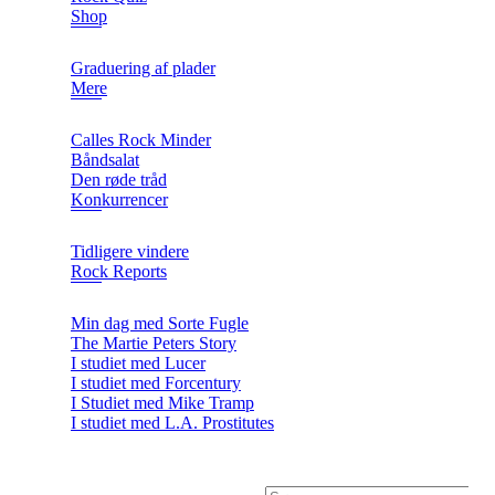
Shop
Graduering af plader
Mere
Calles Rock Minder
Båndsalat
Den røde tråd
Konkurrencer
Tidligere vindere
Rock Reports
Min dag med Sorte Fugle
The Martie Peters Story
I studiet med Lucer
I studiet med Forcentury
I Studiet med Mike Tramp
I studiet med L.A. Prostitutes