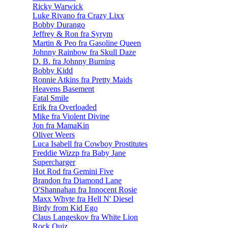
Ricky Warwick
Luke Rivano fra Crazy Lixx
Bobby Durango
Jeffrey & Ron fra Syrym
Martin & Peo fra Gasoline Queen
Johnny Rainbow fra Skull Daze
D. B. fra Johnny Burning
Bobby Kidd
Ronnie Atkins fra Pretty Maids
Heavens Basement
Fatal Smile
Erik fra Overloaded
Mike fra Violent Divine
Jon fra MamaKin
Oliver Weers
Luca Isabell fra Cowboy Prostitutes
Freddie Wizzp fra Baby Jane
Supercharger
Hot Rod fra Gemini Five
Brandon fra Diamond Lane
O'Shannahan fra Innocent Rosie
Maxx Whyte fra Hell N' Diesel
Birdy from Kid Ego
Claus Langeskov fra White Lion
Rock Quiz