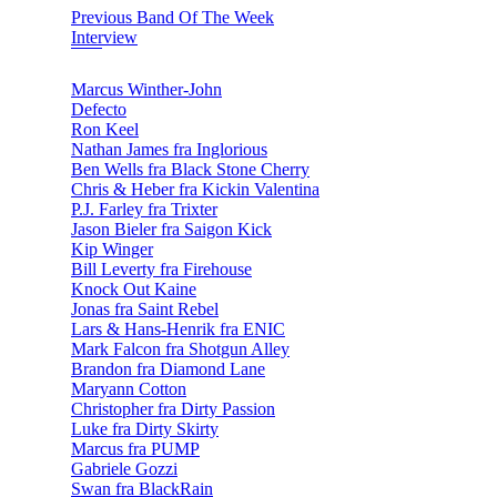
Previous Band Of The Week
Interview
Marcus Winther-John
Defecto
Ron Keel
Nathan James fra Inglorious
Ben Wells fra Black Stone Cherry
Chris & Heber fra Kickin Valentina
P.J. Farley fra Trixter
Jason Bieler fra Saigon Kick
Kip Winger
Bill Leverty fra Firehouse
Knock Out Kaine
Jonas fra Saint Rebel
Lars & Hans-Henrik fra ENIC
Mark Falcon fra Shotgun Alley
Brandon fra Diamond Lane
Maryann Cotton
Christopher fra Dirty Passion
Luke fra Dirty Skirty
Marcus fra PUMP
Gabriele Gozzi
Swan fra BlackRain