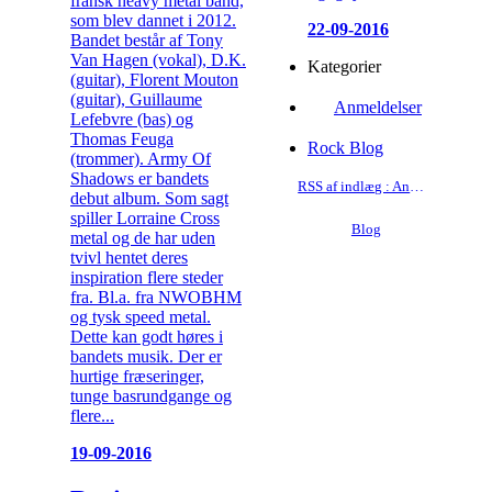
fransk heavy metal band,
som blev dannet i 2012.
22-09-2016
Bandet består af Tony
Van Hagen (vokal), D.K.
Kategorier
(guitar), Florent Mouton
(guitar), Guillaume
Anmeldelser
Lefebvre (bas) og
Thomas Feuga
Rock Blog
(trommer). Army Of
Shadows er bandets
RSS af indlæg : Anmeldelser
debut album. Som sagt
spiller Lorraine Cross
Blog
metal og de har uden
tvivl hentet deres
inspiration flere steder
fra. Bl.a. fra NWOBHM
og tysk speed metal.
Dette kan godt høres i
bandets musik. Der er
hurtige fræseringer,
tunge basrundgange og
flere...
19-09-2016