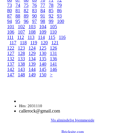
73
74
75
76
77
78
79
80
81
82
83
84
85
86
87
88
89
90
91
92
93
94
95
96
97
98
99
100
101
102
103
104
105
106
107
108
109
110
111
112
113
114
115
116
117
118
119
120
121
122
123
124
125
126
127
128
129
130
131
132
133
134
135
136
137
138
139
140
141
142
143
144
145
146
147
148
149
150
>
Hits: 2031110
callerock@gmail.com
Vis almindelig hjemmeside
Bricksite.com