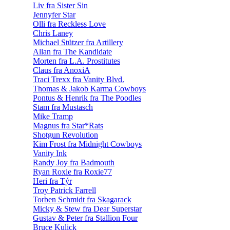
Liv fra Sister Sin
Jennyfer Star
Olli fra Reckless Love
Chris Laney
Michael Stützer fra Artillery
Allan fra The Kandidate
Morten fra L.A. Prostitutes
Claus fra AnoxiA
Traci Trexx fra Vanity Blvd.
Thomas & Jakob Karma Cowboys
Pontus & Henrik fra The Poodles
Stam fra Mustasch
Mike Tramp
Magnus fra Star*Rats
Shotgun Revolution
Kim Frost fra Midnight Cowboys
Vanity Ink
Randy Joy fra Badmouth
Ryan Roxie fra Roxie77
Heri fra Týr
Troy Patrick Farrell
Torben Schmidt fra Skagarack
Micky & Stew fra Dear Superstar
Gustav & Peter fra Stallion Four
Bruce Kulick