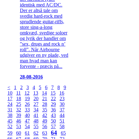
identisk med AC/DC.
Der er altså tale om
svedig hard-rock med
sprudlende guitar-riffs,
store sing-a-long
omkvæd, svedige soloer
og lyrik der handler om
”sex, drugs and rock n’
roll”. Når Airbourne
udgiver en ny plade, ved
man hvad man kan
forvente - præcis på...
28-08-2016
<
1
2
3
4
5
6
7
8
9
10
11
12
13
14
15
16
17
18
19
20
21
22
23
24
25
26
27
28
29
30
31
32
33
34
35
36
37
38
39
40
41
42
43
44
45
46
47
48
49
50
51
52
53
54
55
56
57
58
64
59
60
61
62
63
65
66
67
68
69
70
71
72