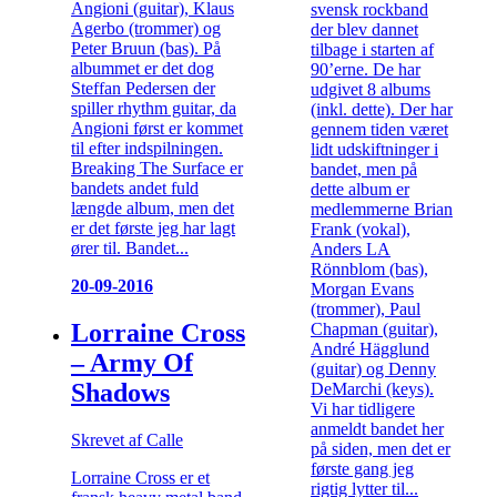
Angioni (guitar), Klaus
svensk rockband
Agerbo (trommer) og
der blev dannet
Peter Bruun (bas). På
tilbage i starten af
albummet er det dog
90’erne. De har
Steffan Pedersen der
udgivet 8 albums
spiller rhythm guitar, da
(inkl. dette). Der har
Angioni først er kommet
gennem tiden været
til efter indspilningen.
lidt udskiftninger i
Breaking The Surface er
bandet, men på
bandets andet fuld
dette album er
længde album, men det
medlemmerne Brian
er det første jeg har lagt
Frank (vokal),
ører til. Bandet...
Anders LA
Rönnblom (bas),
20-09-2016
Morgan Evans
(trommer), Paul
Lorraine Cross
Chapman (guitar),
André Hägglund
– Army Of
(guitar) og Denny
Shadows
DeMarchi (keys).
Vi har tidligere
anmeldt bandet her
Skrevet af Calle
på siden, men det er
første gang jeg
Lorraine Cross er et
rigtig lytter til...