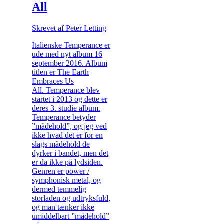
All
Skrevet af Peter Letting
Italienske Temperance er
ude med nyt album 16
september 2016. Album
titlen er The Earth
Embraces Us
All. Temperance blev
startet i 2013 og dette er
deres 3. studie album.
Temperance betyder
”mådehold”, og jeg ved
ikke hvad det er for en
slags mådehold de
dyrker i bandet, men det
er da ikke på lydsiden.
Genren er power /
symphonisk metal, og
dermed temmelig
storladen og udtryksfuld,
og man tænker ikke
umiddelbart ”mådehold”