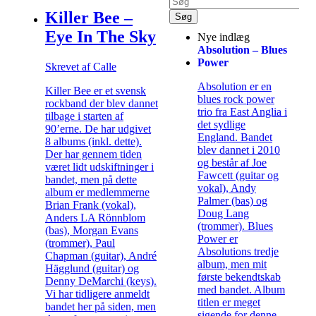
Killer Bee –
Eye In The Sky
Nye indlæg
Absolution – Blues
Power
Skrevet af Calle
Absolution er en
Killer Bee er et svensk
blues rock power
rockband der blev dannet
trio fra East Anglia i
tilbage i starten af
det sydlige
90’erne. De har udgivet
England. Bandet
8 albums (inkl. dette).
blev dannet i 2010
Der har gennem tiden
og består af Joe
været lidt udskiftninger i
Fawcett (guitar og
bandet, men på dette
vokal), Andy
album er medlemmerne
Palmer (bas) og
Brian Frank (vokal),
Doug Lang
Anders LA Rönnblom
(trommer). Blues
(bas), Morgan Evans
Power er
(trommer), Paul
Absolutions tredje
Chapman (guitar), André
album, men mit
Hägglund (guitar) og
første bekendtskab
Denny DeMarchi (keys).
med bandet. Album
Vi har tidligere anmeldt
titlen er meget
bandet her på siden, men
sigende for denne