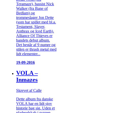
Teramaze), bassist Nick
Walker (fra Bane of
Bedlam) og
trommeslager Jon Dette
(som har spillet med bl.a.
Testament, Slayer,
Anthrax og Iced Earth).
Alliance Of Thieves er
bandets debut album.
Det består af 9 numre og
stilen er thrash metal med
lidt elementer...
19-09-2016
VOLA –
Inmazes
Skrevet af Calle
Dette album fra danske
VOLA har en lidt sjov
historie bag sig. Uden et
pladeselskab i ryggen